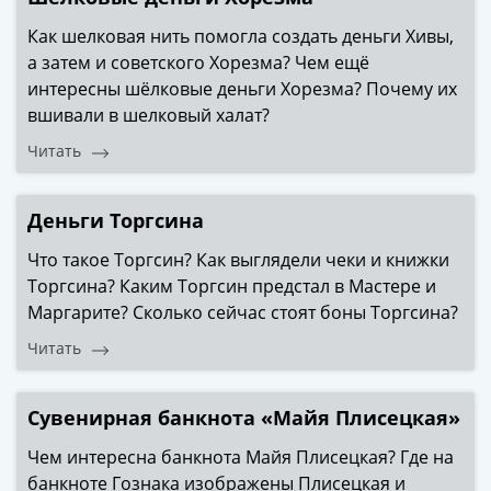
памятные
Биметаллические
Как шелковая нить помогла создать деньги Хивы,
(10р)
а затем и советского Хорезма? Чем ещё
ГВС
интересны шёлковые деньги Хорезма? Почему их
и
вшивали в шелковый халат?
аналогичные
Читать
(10р)
200
лет
Деньги Торгсина
Победы
Что такое Торгсин? Как выглядели чеки и книжки
1812
Получите бесплатно набор всех 18
Торгсина? Каким Торгсин предстал в Мастере и
50
новинок ЦБ России 2026 года!
Маргарите? Сколько сейчас стоят боны Торгсина?
лет
С бесплатной доставкой в любой город РФ!
Читать
Победы
✅ являются законным платёжным
в
средством
ВОВ
Сувенирная банкнота «Майя Плисецкая»
70
Получить бесплатно набор новинок
лет
Чем интересна банкнота Майя Плисецкая? Где на
Победы
банкноте Гознака изображены Плисецкая и