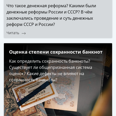
1894)
Что такое денежная реформа? Какими были
Александр
денежные реформы России и СССР? В чём
II
заключались проведение и суть денежных
(1854-
реформ СССР и России?
1881)
Николай
Читать
I
(1826-
1855)
Оценка степени сохранности банкнот
Александр
Как определить сохранность банкноты?
I
Существует ли общепризнанная система
(1801-
оценок? Какие дефекты не влияют на
1825)
сохранность банкноты?
Павел
I
(1796-
1801)
Екатерина
II