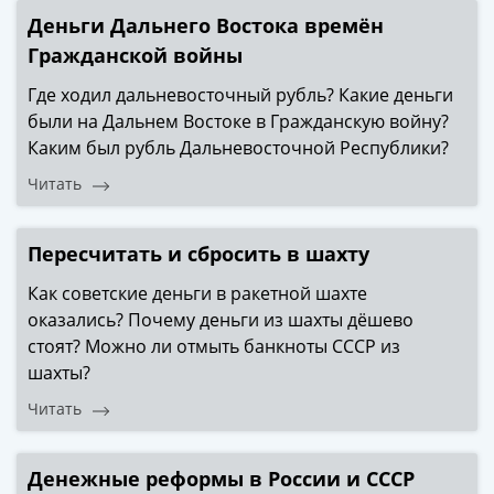
-
Деньги Дальнего Востока времён
1991)
Гражданской войны
Юбилейные
Где ходил дальневосточный рубль? Какие деньги
и
были на Дальнем Востоке в Гражданскую войну?
памятные
Каким был рубль Дальневосточной Республики?
Наборы
и
Читать
коллекции
Монеты
Пересчитать и сбросить в шахту
Российской
империи
Как советские деньги в ракетной шахте
Николай
оказались? Почему деньги из шахты дёшево
II
стоят? Можно ли отмыть банкноты СССР из
(1894-
шахты?
1917)
Читать
Александр
III
(1881-
Денежные реформы в России и СССР