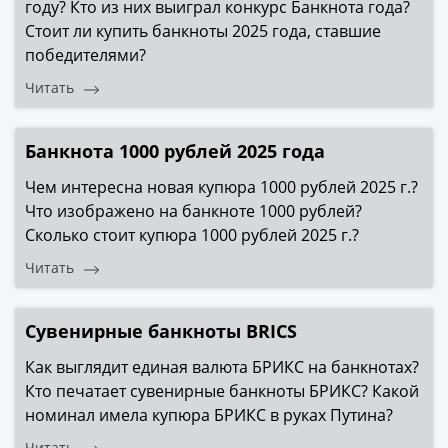
ЧМ
году? Кто из них выиграл конкурс Банкнота года?
по
Стоит ли купить банкноты 2025 года, ставшие
футболу
победителями?
2018
Читать
Крымские
события
Архитектура
Банкнота 1000 рублей 2025 года
Красная
Чем интересна новая купюра 1000 рублей 2025 г.?
книга
Что изображено на банкноте 1000 рублей?
Личности
Сколько стоит купюра 1000 рублей 2025 г.?
Мультипликация
События
Читать
Серебряные
и
Сувенирные банкноты BRICS
золотые
Города
Как выглядит единая валюта БРИКС на банкнотах?
трудовой
Кто печатает сувенирные банкноты БРИКС? Какой
доблести
номинал имела купюра БРИКС в руках Путина?
Освобожденные
Читать