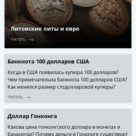
1918
1919
-
1920гг
Литовские литы и евро
1921
1922
Читать
1923
1924
-
Банкнота 100 долларов США
1932
Когда в США появилась купюра 100 долларов?
1934
Чем примечательна банкнота 100 долларов США?
1937
Как менялся размер стодолларовой купюры?
1938
1947
Читать
(1957)
1961
Доллар Гонконга
(по
Засько)
Какова цена гонконгского доллара в монетах и
1961
банкнотах? Почему деньги в Гонконге существуют