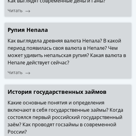
Как выглядят современные деньги Ганы?
III
Читать
(1505-­
1533)
Иван
Рупия Непала
III
Как выглядела древняя валюта Непала? В какой
(1462-­
период появилась своя валюта в Непале? Чем
1505)
может удивить непальская рупия? Какая валюта в
Василий
Непале действует сейчас?
II
Темный
Читать
(1425-­
1462)
История государственных займов
Псков
(1425-­
Какие основные понятия и определения
1510)
включают в себя государственные займы? Когда
Новгород
состоялся первый российский государственный
(1420-­
заём? Как проводят госзаймы в современной
1478)
России?