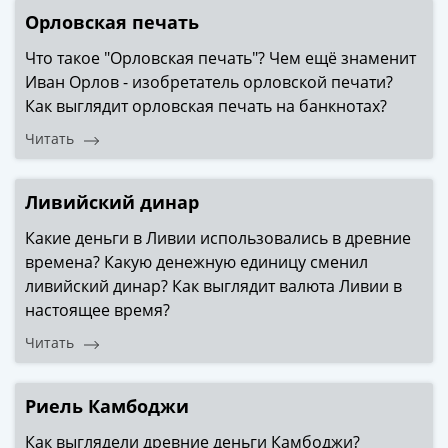
и
Орловская печать
Петр
I
Что такое "Орловская печать"? Чем ещё знаменит
(1682-
Иван Орлов - изобретатель орловской печати?
1717)
Как выглядит орловская печать на банкнотах?
Федор
Читать
III
Алексеевич
(1676-
Ливийский динар
1682)
Какие деньги в Ливии использовались в древние
Алексей
времена? Какую денежную единицу сменил
Михайлович
ливийский динар? Как выглядит валюта Ливии в
(1645-
настоящее время?
1676)
Михаил
Читать
Федорович
(1613-
Риель Камбоджи
1645)
Василий
Как выглядели древние деньги Камбоджи?