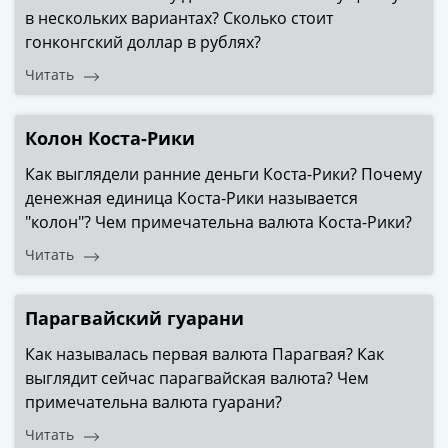
1991
в нескольких вариантах? Сколько стоит
Гражданская
гонконгский доллар в рублях?
война
Читать
Банкноты
царской
России
Колон Коста-Рики
Частные
Как выглядели ранние деньги Коста-Рики? Почему
выпуски
денежная единица Коста-Рики называется
Банкноты
"колон"? Чем примечательна валюта Коста-Рики?
с
красивыми
Читать
номерами
Лотерейные
Парагвайский гуарани
билеты
Евросувенир
Как называлась первая валюта Парагвая? Как
"0
выглядит сейчас парагвайская валюта? Чем
евро"
примечательна валюта гуарани?
Облигации
Читать
и