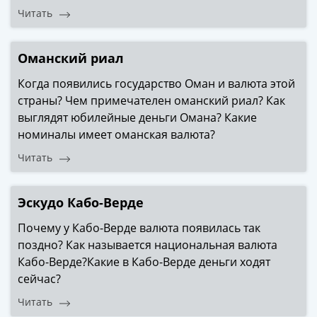
Нижегородско-
Читать
Суздальское
княжество
(1383-
Оманский риал
1431)
Когда появились государство Оман и валюта этой
США
страны? Чем примечателен оманский риал? Как
Регулярные
выглядят юбилейные деньги Омана? Какие
выпуски
номиналы имеет оманская валюта?
Доллары
Сакагавеи
Читать
(индианка)
Доллары
Эскудо Кабо-Верде
инновации
Президентские
Почему у Кабо-Верде валюта появилась так
доллары
поздно? Как называется национальная валюта
Квотеры
Кабо-Верде?Какие в Кабо-Верде деньги ходят
(парки)
сейчас?
Квотеры
Читать
(штаты)