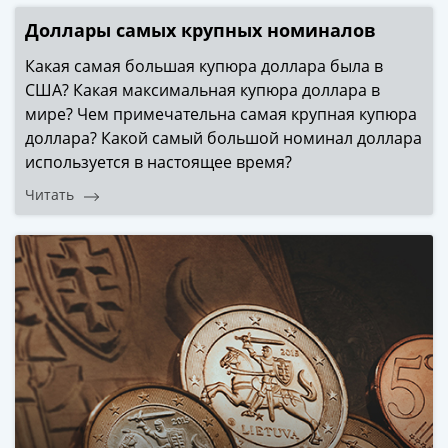
Азия
Доллары самых крупных номиналов
Америка
Африка
Какая самая большая купюра доллара была в
Европа
США? Какая максимальная купюра доллара в
СНГ
мире? Чем примечательна самая крупная купюра
и
доллара? Какой самый большой номинал доллара
страны
используется в настоящее время?
Балтии
Читать
Смешанные
лоты
Другие
страны
Банкноты
СССР
1917
-
1923
1917