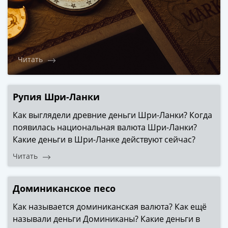
Римская
империя
Другие
Приднестровье
Украина
Читать
Монеты
мира
Австралия
Рупия Шри-Ланки
и
Как выглядели древние деньги Шри-Ланки? Когда
Океания
появилась национальная валюта Шри-Ланки?
Азия
Какие деньги в Шри-Ланке действуют сейчас?
Америка
Африка
Читать
Европа
Другие
Доминиканское песо
страны
Смешанные
Как называется доминиканская валюта? Как ещё
лоты
называли деньги Доминиканы? Какие деньги в