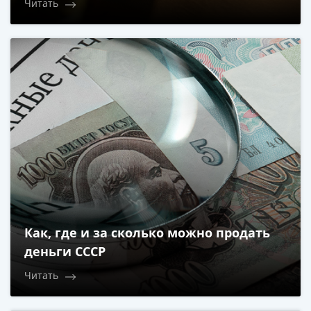
Читать
(1727-
1729)
Екатерина
I
(1725-
1727)
Петр
I
(1700-
1725)
Наборы
и
коллекции
Монеты
Как, где и за сколько можно продать
Древней
деньги СССР
Руси
Читать
Иван
V