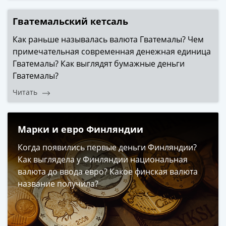
Наборы
Другие
Гватемальский кетсаль
ЕВРО
Как раньше называлась валюта Гватемалы? Чем
Германия
примечательная современная денежная единица
Евросоюз
Гватемалы? Как выглядят бумажные деньги
ФРГ
Гватемалы?
ГДР
Третий
Читать
рейх
Веймарская
республика
Марки и евро Финляндии
Нотгельды
Когда появились первые деньги Финляндии?
Германская
Как выглядела у Финляндии национальная
империя
валюта до ввода евро? Какое финская валюта
Бавария
название получила?
Данциг
Пруссия
Саар
Священная