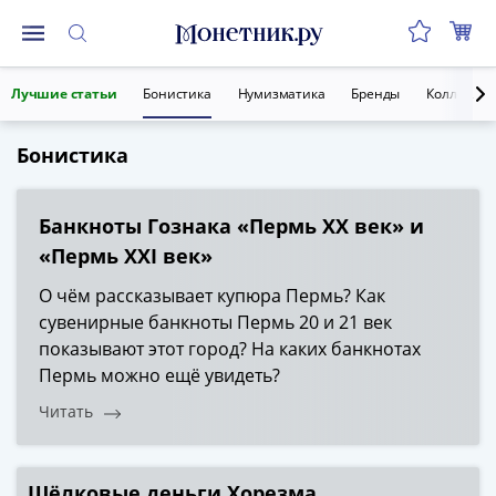
Монеты
Лучшие статьи
Бонистика
Нумизматика
Бренды
Коллекции
Монеты
Российской
Бонистика
Федерации
Регулярные
выпуски
Банкноты Гознака «Пермь XX век» и
до
«Пермь XXI век»
реформы
(1992-
О чём рассказывает купюра Пермь? Как
1993)
сувенирные банкноты Пермь 20 и 21 век
после
показывают этот город? На каких банкнотах
реформы
Пермь можно ещё увидеть?
(1997-
Читать
нв)
Юбилейные
и
Шёлковые деньги Хорезма