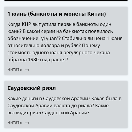
Банкноты
РФ
1 юань (банкноты и монеты Китая)
1992
1993
Когда КНР выпустила первые банкноты один
1994
юань? В какой серии на банкнотах появилось
1995
обозначение "yi yuan"? Стабильна ли цена 1 юаня
1997
относительно доллара и рубля? Почему
2001
стоимость одного юаня регулярного чекана
2004
образца 1980 года растёт?
2010
Читать
2017
2022-
2025
Саудовский риял
Памятные
Какие деньги в Саудовской Аравии? Какая была в
Банкноты
Саудовской Аравии валюта до риала? Какие
мира
выглядит риал Саудовской Аравии?
Австралия
и
Читать
Океания