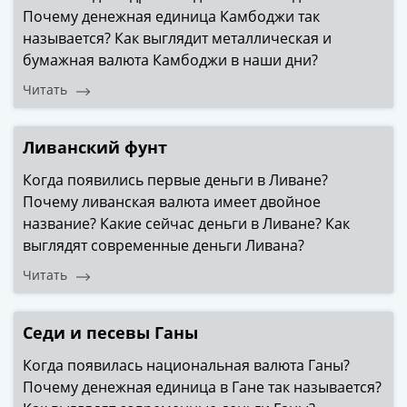
IV
Почему денежная единица Камбоджи так
Шуйский
называется? Как выглядит металлическая и
(1606-­
бумажная валюта Камбоджи в наши дни?
1610)
Читать
Борис
Годунов
(1598-­
Ливанский фунт
1605)
Когда появились первые деньги в Ливане?
Фёдор
Почему ливанская валюта имеет двойное
I
название? Какие сейчас деньги в Ливане? Как
Иванович
выглядят современные деньги Ливана?
(1584-­
1598)
Читать
Иван
IV
Седи и песевы Ганы
Грозный
(1533-
Когда появилась национальная валюта Ганы?
1584)
Почему денежная единица в Гане так называется?
Василий