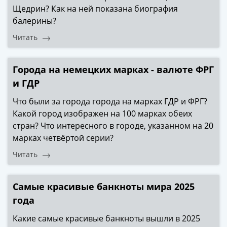
в
Щедрин? Как на ней показана биография
Мне не нужны подарки
ВОВ
балерины?
75
Читать
лет
Победы
в
Города на немецких марках - валюте ФРГ
ВОВ
и ГДР
Человек
Что были за города города на марках ГДР и ФРГ?
труда
Какой город изображен на 100 марках обеих
Города-
стран? Что интересного в городе, указанном на 20
герои
марках четвёртой серии?
Оружие
Великой
Читать
Победы
Олимпиада
Самые красивые банкноты мира 2025
в
года
Сочи
2014
Какие самые красивые банкноты вышли в 2025