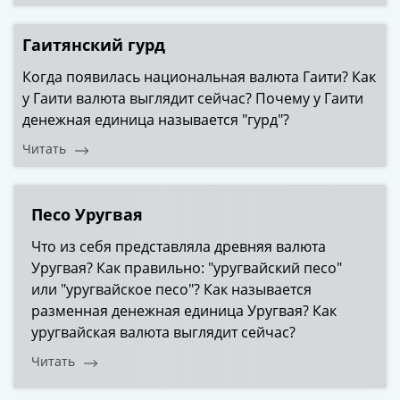
акции
Чеки
Гаитянский гурд
и
Когда появилась национальная валюта Гаити? Как
купоны
у Гаити валюта выглядит сейчас? Почему у Гаити
ВНЕШПОСЫЛТОРГ
денежная единица называется "гурд"?
Дорожные
Круизные
Читать
Отрезные
Отрезные
(серия
Песо Уругвая
Д)
Что из себя представляла древняя валюта
Другие
Уругвая? Как правильно: "уругвайский песо"
Наборы
или "уругвайское песо"? Как называется
и
разменная денежная единица Уругвая? Как
коллекции
уругвайская валюта выглядит сейчас?
Читать