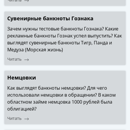
Города-
столицы
Европы
Сувенирные банкноты Гознака
Наборы
Зачем нужны тестовые банкноты Гознака? Какие
и
рекламные банкноты Гознак успел выпустить? Как
коллекции
выглядят сувенирные банкноты Тигр, Панда и
Монеты
Медуза (Морская жизнь)
СССР
и
Читать
РСФСР
РСФСР
Немцовки
и
СССР
Как выглядят банкноты немцовки? Для чего
(1921-
использовали немцовки в обращении? В каком
1958)
областном займе немцовка 1000 рублей была
СССР
облигацией?
и
Читать
ГКЧП
(1961