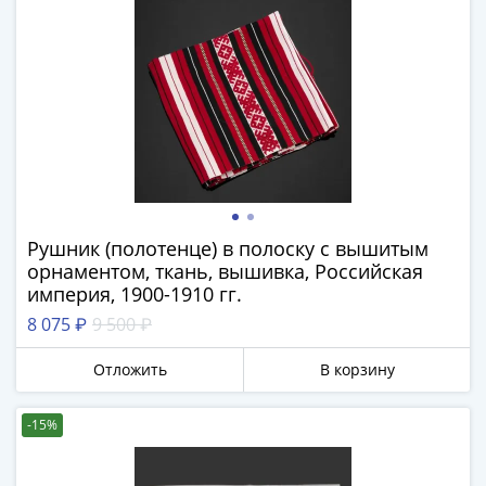
III
(1505-­
1533)
Иван
III
(1462-­
1505)
Василий
II
Рушник (полотенце) в полоску с вышитым
Темный
орнаментом, ткань, вышивка, Российская
(1425-­
империя, 1900-1910 гг.
1462)
8 075 ₽
9 500 ₽
Псков
(1425-­
Отложить
В корзину
1510)
Новгород
-15%
(1420-­
1478)