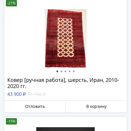
IV
-21%
Шуйский
(1606-­
1610)
Борис
Годунов
(1598-­
1605)
Фёдор
I
Иванович
(1584-­
Ковер [ручная работа], шерсть, Иран, 2010-
2020 гг.
1598)
Иван
43 900 ₽
55 700 ₽
IV
Отложить
В корзину
Грозный
(1533-
1584)
-15%
Василий