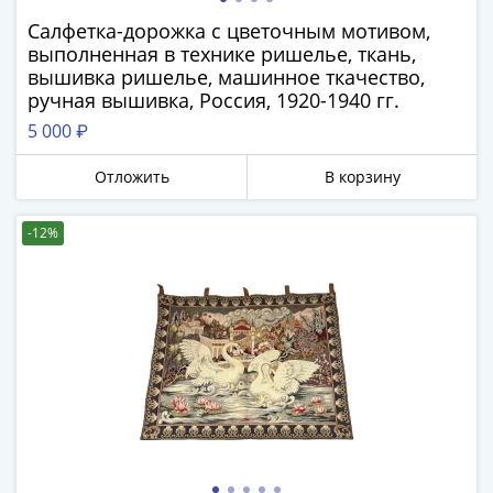
Банкноты
Салфетка-дорожка с цветочным мотивом,
РФ
выполненная в технике ришелье, ткань,
1992
вышивка ришелье, машинное ткачество,
1993
ручная вышивка, Россия, 1920-1940 гг.
1994
5 000 ₽
1995
1997
Отложить
В корзину
2001
2004
-12%
2010
2017
2022-
2025
Памятные
Банкноты
мира
Австралия
и
Океания