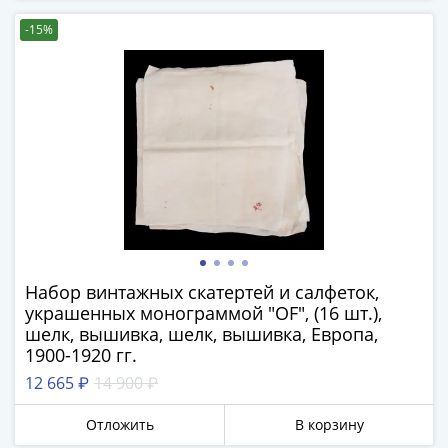
(1762-
1796)
-15%
Петр
III
(1762-
1762)
Елизавета
(1741-
1762)
Иоанн
Антонович
(1740-
Набор винтажных скатертей и салфеток,
1741)
украшенных монограммой "ОF", (16 шт.),
Анна
шелк, вышивка, шелк, вышивка, Европа,
Иоанновна
1900-1920 гг.
(1730-
12 665 ₽
14 900 ₽
1740)
Петр
Отложить
В корзину
II