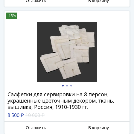
1894)
Отложить
В корзину
Александр
II
-15%
(1854-
1881)
Николай
I
(1826-
1855)
Александр
I
(1801-
1825)
Павел
Салфетки для сервировки на 8 персон,
украшенные цветочным декором, ткань,
I
вышивка, Россия, 1910-1930 гг.
(1796-
1801)
8 500 ₽
10 000 ₽
Екатерина
Отложить
В корзину
II