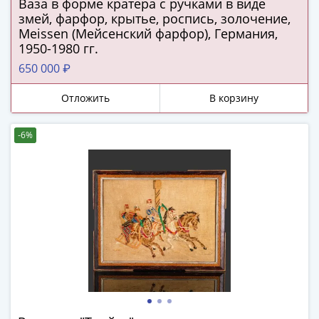
ЧМ
Ваза в форме кратера с ручками в виде
по
змей, фарфор, крытье, роспись, золочение,
Meissen (Мейсенский фарфор), Германия,
футболу
1950-1980 гг.
2018
Крымские
650 000 ₽
события
Отложить
В корзину
Архитектура
Красная
книга
-6%
Личности
Мультипликация
События
Серебряные
и
золотые
Города
трудовой
доблести
Освобожденные