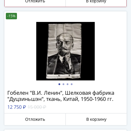
и
Отложить
В корзину
Петр
I
-15%
(1682-
1717)
Федор
III
Алексеевич
(1676-
1682)
Алексей
Михайлович
(1645-
1676)
Гобелен "В.И. Ленин", Шелковая фабрика
Михаил
"Дуцзиньшэн", ткань, Китай, 1950-1960 гг.
Федорович
12 750 ₽
15 000 ₽
(1613-
1645)
Отложить
В корзину
Василий