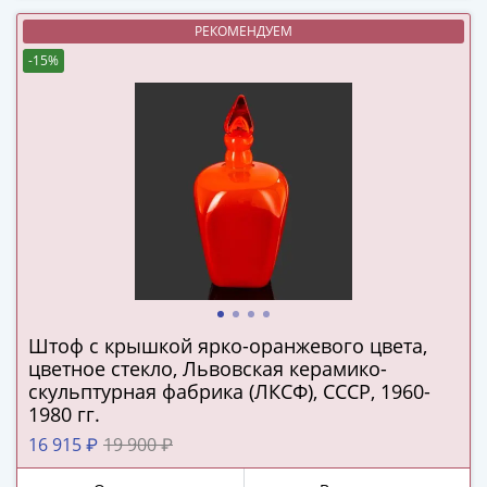
(1727-
РЕКОМЕНДУЕМ
1729)
-15%
Екатерина
I
(1725-
1727)
Петр
I
(1700-
1725)
Наборы
и
коллекции
Штоф с крышкой ярко-оранжевого цвета,
Монеты
цветное стекло, Львовская керамико-
Древней
скульптурная фабрика (ЛКСФ), СССР, 1960-
Руси
1980 гг.
Иван
16 915 ₽
19 900 ₽
V