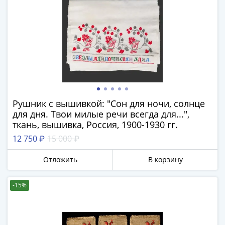
Нижегородско-
Суздальское
княжество
(1383-
1431)
США
Регулярные
выпуски
Доллары
Рушник с вышивкой: "Сон для ночи, солнце
Сакагавеи
для дня. Твои милые речи всегда для...",
(индианка)
ткань, вышивка, Россия, 1900-1930 гг.
Доллары
12 750 ₽
15 000 ₽
инновации
Президентские
Отложить
В корзину
доллары
Квотеры
-15%
(парки)
Квотеры
(штаты)