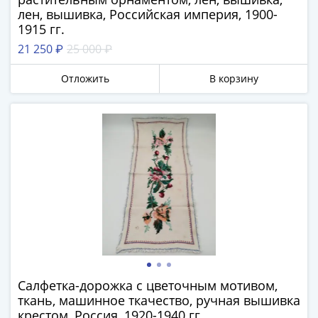
акции
лен, вышивка, Российская империя, 1900-
Чеки
1915 гг.
и
21 250 ₽
25 000 ₽
купоны
ВНЕШПОСЫЛТОРГ
Отложить
В корзину
Дорожные
Круизные
Отрезные
Отрезные
(серия
Д)
Другие
Наборы
и
коллекции
Салфетка-дорожка с цветочным мотивом,
ткань, машинное ткачество, ручная вышивка
крестом, Россия, 1920-1940 гг.