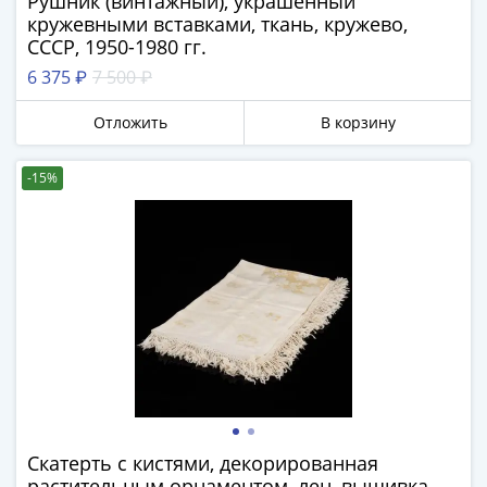
Рушник (винтажный), украшенный
1991
кружевными вставками, ткань, кружево,
Гражданская
СССР, 1950-1980 гг.
война
6 375 ₽
7 500 ₽
Банкноты
царской
Отложить
В корзину
России
Частные
-15%
выпуски
Банкноты
с
красивыми
номерами
Лотерейные
билеты
Евросувенир
"0
евро"
Облигации
Скатерть с кистями, декорированная
и
растительным орнаментом, лен, вышивка,