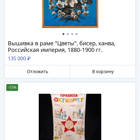
Римская
империя
Другие
Приднестровье
Украина
Монеты
Вышивка в раме "Цветы", бисер, канва,
Российская империя, 1880-1900 гг.
мира
Австралия
135 000 ₽
и
Отложить
В корзину
Океания
Азия
Америка
-15%
Африка
Европа
Другие
страны
Смешанные
лоты