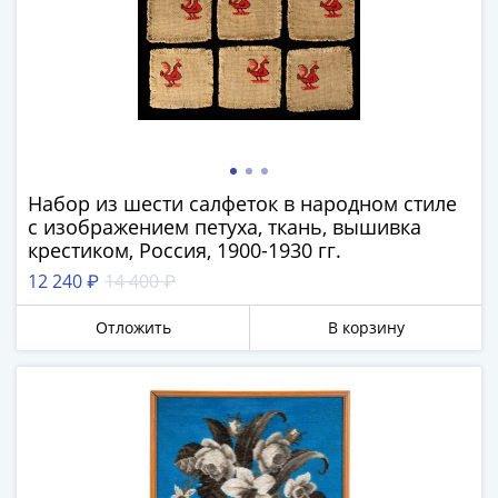
Наборы
Другие
ЕВРО
Германия
Евросоюз
ФРГ
ГДР
Третий
Набор из шести салфеток в народном стиле
рейх
с изображением петуха, ткань, вышивка
Веймарская
крестиком, Россия, 1900-1930 гг.
республика
12 240 ₽
14 400 ₽
Нотгельды
Германская
Отложить
В корзину
империя
Бавария
Данциг
Пруссия
Саар
Священная