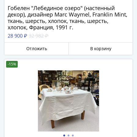
Азия
Гобелен "Лебединое озеро" (настенный
Америка
декор), дизайнер Marc Waymel, Franklin Mint,
Африка
ткань, шерсть, хлопок, ткань, шерсть,
Европа
хлопок, Франция, 1991 г.
СНГ
28 900 ₽
32 982 ₽
и
страны
Отложить
В корзину
Балтии
Смешанные
-15%
лоты
Другие
страны
Банкноты
СССР
1917
-
1923
1917