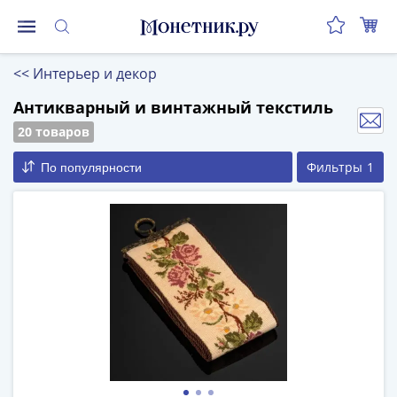
Монеты
<<
Интерьер и декор
Монеты
Российской
Антикварный и винтажный текстиль
Федерации
20 товаров
Регулярные
Фильтры
1
По популярности
выпуски
до
реформы
(1992-
1993)
после
реформы
(1997-
нв)
Юбилейные
и