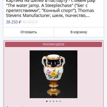
Картина на шелке в паспарту - стивенграф
в
"The water jamp. A Steeplechase" ("Бег с
ВОВ
препятствиями", "Конный спорт"), Thomas
Stevens Manufacturer, шелк, ткачество,
75
картон, шелк, ткачество, картон,
лет
38 250 ₽
45 000 ₽
Великобритания, 1880-1920 гг.
Победы
Отложить
В корзину
в
ВОВ
Человек
РЕКОМЕНДУЕМ
труда
Города-
герои
Оружие
Великой
Победы
Олимпиада
в
Сочи
2014