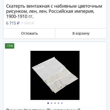
1918
Скатерть винтажная с набивным цветочным
1919
рисунком, лен, лен, Российская империя,
-
1900-1910 гг.
1920гг
6 715 ₽
7 900 ₽
1921
1922
Отложить
В корзину
1923
1924
-15%
-
1932
1934
1937
1938
1947
(1957)
1961
(по
Засько)
1961