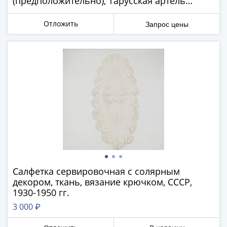
(предположительно), Тарусская артель
-
вышивальщиц (предположительно), лен,
1991)
вышивка (перевить), СССР, 1920-1940 гг.
Отложить
Запрос цены
Юбилейные
и
памятные
Наборы
и
коллекции
Монеты
Российской
империи
Николай
II
(1894-
Салфетка сервировочная с солярным
1917)
декором, ткань, вязание крючком, СССР,
Александр
1930-1950 гг.
III
3 000 ₽
(1881-