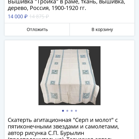
Вышивка "Тройка" в раме, ткань, вышивка,
Города-
дерево, Россия, 1900-1920 гг.
столицы
14 000 ₽
14 875 ₽
Европы
Наборы
Отложить
В корзину
и
коллекции
Монеты
СССР
и
РСФСР
РСФСР
и
СССР
(1921-
1958)
СССР
Скатерть агитационная "Серп и молот" с
и
пятиконечными звездами и самолетами,
ГКЧП
автор рисунка С.П. Бурылин
(1961