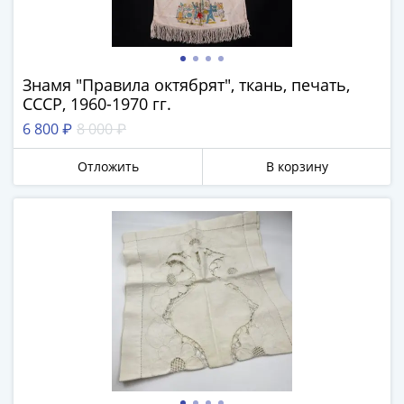
Антика
и
средневековье
Древняя
Знамя "Правила октябрят", ткань, печать,
Греция
СССР, 1960-1970 гг.
Древний
6 800 ₽
8 000 ₽
Рим
Византия
Отложить
В корзину
Золотая
Орда
Крымское
ханство
Речь
Посполитая
Священная
Римская
империя
Другие
Банкноты