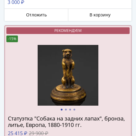
3 000 ₽
в
ВОВ
Отложить
В корзину
75
лет
РЕКОМЕНДУЕМ
Победы
-15%
в
ВОВ
Человек
труда
Города-
герои
Оружие
Великой
Победы
Олимпиада
в
Статуэтка "Собака на задних лапах", бронза,
Сочи
литье, Европа, 1880-1910 гг.
2014
25 415 ₽
29 900 ₽