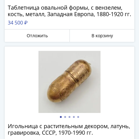
памятные
Таблетница овальной формы, с вензелем,
Биметаллические
кость, металл, Западная Европа, 1880-1920 гг.
(10р)
34 500 ₽
ГВС
и
Отложить
В корзину
аналогичные
Получите бесплатно набор всех 18
(10р)
новинок ЦБ России 2026 года!
200
С бесплатной доставкой в любой город РФ!
лет
✅ являются законным платёжным
Победы
средством
1812
50
Получить бесплатно набор новинок
лет
Победы
в
Мне не нужны подарки
ВОВ
70
Игольница с растительным декором, латунь,
лет
гравировка, СССР, 1970-1990 гг.
Победы