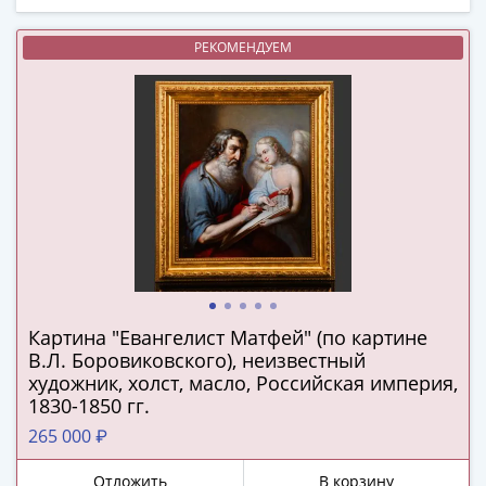
(1762-
1796)
РЕКОМЕНДУЕМ
Петр
III
(1762-
1762)
Елизавета
(1741-
1762)
Иоанн
Антонович
(1740-
1741)
Картина "Евангелист Матфей" (по картине
Анна
В.Л. Боровиковского), неизвестный
Иоанновна
художник, холст, масло, Российская империя,
(1730-
1830-1850 гг.
1740)
265 000 ₽
Петр
II
Отложить
В корзину