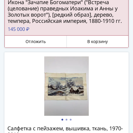
Икона "Зачатие Богоматери" ("Встреча
Наборы
(целование) праведных Иоакима и Анны у
Другие
Золотых ворот"), [редкий образ], дерево,
ЕВРО
темпера, Российская империя, 1880-1910 гг.
Германия
145 000 ₽
Евросоюз
ФРГ
Отложить
В корзину
ГДР
Третий
рейх
Веймарская
республика
Нотгельды
Германская
империя
Бавария
Данциг
Пруссия
Саар
Салфетка с пейзажем, вышивка, ткань, 1970-
Священная