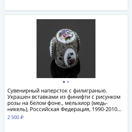
1894)
Александр
II
(1854-
1881)
Николай
I
(1826-
1855)
Александр
I
(1801-
1825)
Сувенирный наперсток с филигранью.
Павел
Украшен вставками из финифти с рисунком
I
розы на белом фоне., мельхиор (медь-
(1796-
никель), Российская Федерация, 1990-2010
1801)
гг.
2 500 ₽
Екатерина
II