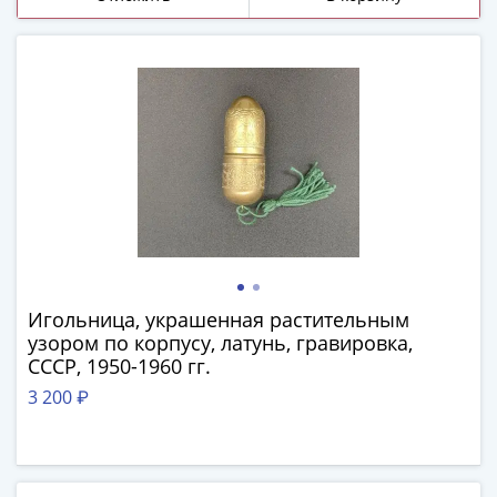
(1727-
1729)
Екатерина
I
(1725-
1727)
Петр
I
(1700-
1725)
Наборы
и
Игольница, украшенная растительным
коллекции
узором по корпусу, латунь, гравировка,
Монеты
СССР, 1950-1960 гг.
Древней
3 200 ₽
Руси
Иван
V