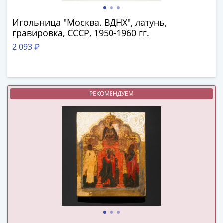
Нижегородско-
Суздальское
Игольница "Москва. ВДНХ", латунь,
княжество
гравировка, СССР, 1950-1960 гг.
(1383-
2 093 ₽
1431)
США
Регулярные
выпуски
РЕКОМЕНДУЕМ
Доллары
Сакагавеи
(индианка)
Доллары
инновации
Президентские
доллары
Квотеры
(парки)
Квотеры
(штаты)