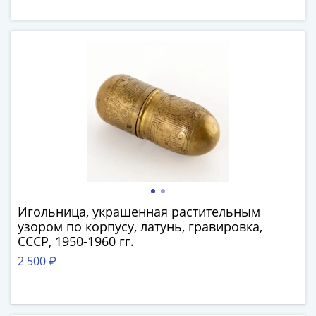
Антика
и
средневековье
Древняя
Греция
Древний
Рим
Византия
Золотая
Орда
Крымское
ханство
Речь
Игольница, украшенная растительным
Посполитая
узором по корпусу, латунь, гравировка,
Священная
СССР, 1950-1960 гг.
Римская
2 500 ₽
империя
Другие
Банкноты