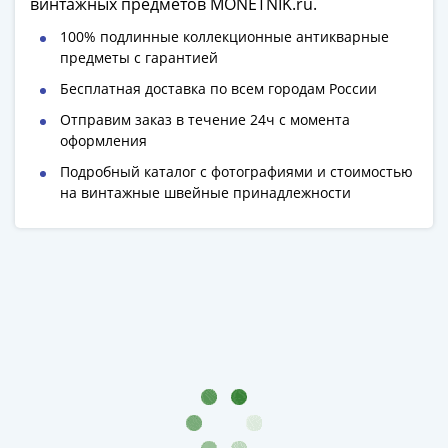
1918
винтажных предметов MONETNIK.ru.
1919
100% подлинные коллекционные антикварные
-
предметы с гарантией
1920гг
Бесплатная доставка по всем городам России
1921
1922
Отправим заказ в течение 24ч с момента
оформления
1923
1924
Подробный каталог с фотографиями и стоимостью
-
на винтажные швейные принадлежности
1932
1934
1937
1938
1947
(1957)
1961
(по
Засько)
1961