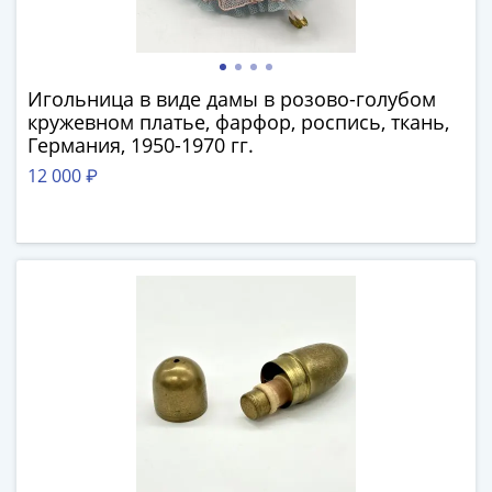
III
(1505-­
1533)
Иван
Игольница в виде дамы в розово-голубом
кружевном платье, фарфор, роспись, ткань,
III
Германия, 1950-1970 гг.
(1462-­
1505)
12 000 ₽
Василий
II
Темный
(1425-­
1462)
Псков
(1425-­
1510)
Новгород
(1420-­
1478)