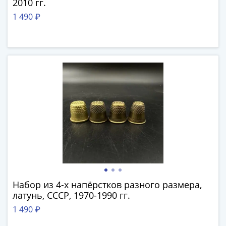
2010 гг.
Римская
1 490 ₽
империя
Другие
Приднестровье
Украина
Монеты
мира
Австралия
и
Океания
Азия
Америка
Африка
Европа
Другие
Набор из 4-х напёрстков разного размера,
страны
латунь, СССР, 1970-1990 гг.
Смешанные
1 490 ₽
лоты