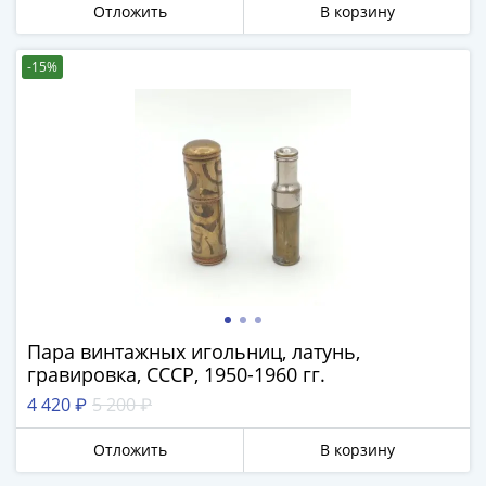
Города-
Отложить
В корзину
столицы
Европы
-15%
Наборы
и
коллекции
Монеты
СССР
и
РСФСР
РСФСР
и
СССР
(1921-
Пара винтажных игольниц, латунь,
1958)
гравировка, СССР, 1950-1960 гг.
СССР
4 420 ₽
5 200 ₽
и
ГКЧП
Отложить
В корзину
(1961