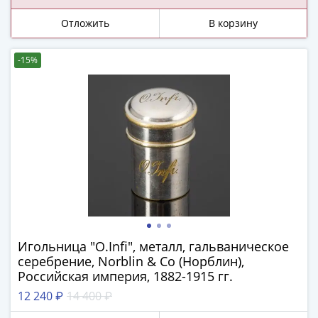
ЧМ
по
Отложить
В корзину
футболу
2018
-15%
Крымские
события
Архитектура
Красная
книга
Личности
Мультипликация
События
Серебряные
и
золотые
Игольница "O.Infi", металл, гальваническое
Города
серебрение, Norblin & Co (Норблин),
трудовой
Российская империя, 1882-1915 гг.
доблести
12 240 ₽
14 400 ₽
Освобожденные