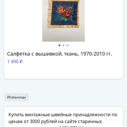
Азия
Америка
Африка
Европа
СНГ
и
страны
Балтии
Салфетка с вышивкой, ткань, 1970-2010 гг.
Смешанные
1 490 ₽
лоты
Другие
страны
Банкноты
СССР
Игольницы
1917
-
1923
Купить винтажные швейные принадлежности по
1917
ценам от 3000 рублей на сайте старинных