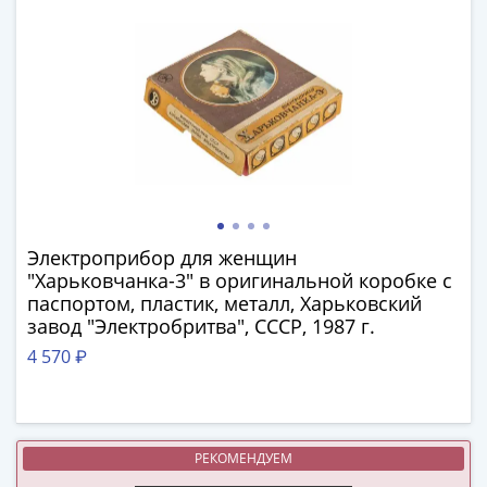
III
(1505-­
1533)
Иван
III
(1462-­
1505)
Василий
II
Темный
Электроприбор для женщин
(1425-­
"Харьковчанка-3" в оригинальной коробке с
паспортом, пластик, металл, Харьковский
1462)
завод "Электробритва", СССР, 1987 г.
Псков
(1425-­
4 570 ₽
1510)
Новгород
(1420-­
1478)
РЕКОМЕНДУЕМ