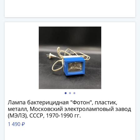
и
Петр
I
(1682-
1717)
Федор
III
Алексеевич
(1676-
1682)
Алексей
Михайлович
(1645-
1676)
Лампа бактерицидная "Фотон", пластик,
Михаил
металл, Московский электроламповый завод
Федорович
(МЭЛЗ), СССР, 1970-1990 гг.
(1613-
1 490 ₽
1645)
Василий