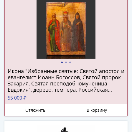
Нижегородско-
Суздальское
княжество
(1383-
1431)
США
Регулярные
выпуски
Доллары
Сакагавеи
(индианка)
Икона "Избранные святые: Святой апостол и
евангелист Иоанн Богослов, Святой пророк
Доллары
Закария, Святая преподобномученица
инновации
Евдокия", дерево, темпера, Российская
Президентские
империя, 1850-1900 гг.
55 000 ₽
доллары
Квотеры
Отложить
В корзину
(парки)
Квотеры
(штаты)