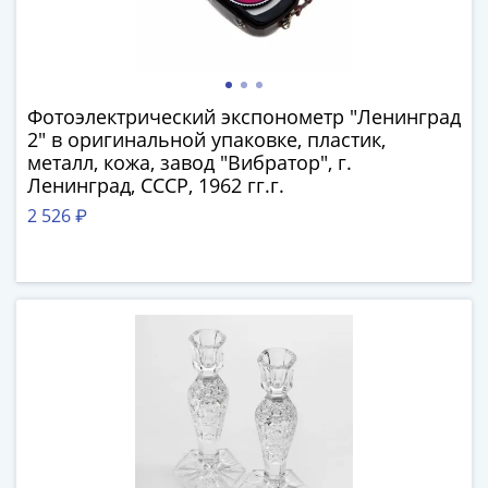
Антика
и
средневековье
Древняя
Греция
Фотоэлектрический экспонометр "Ленинград
Древний
2" в оригинальной упаковке, пластик,
Рим
металл, кожа, завод "Вибратор", г.
Византия
Ленинград, СССР, 1962 гг.г.
Золотая
2 526 ₽
Орда
Крымское
ханство
Речь
Посполитая
Священная
Римская
империя
Другие
Банкноты