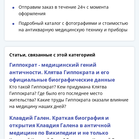
1918
1919
Отправим заказ в течение 24ч с момента
оформления
-
1920гг
Подробный каталог с фотографиями и стоимостью
1921
на антикварную медицинскую технику и приборы
1922
1923
1924
Статьи, связанные с этой категорией
-
Гиппократ - медицинский гений
1932
античности. Клятва Гиппократа и его
1934
официальные биографические данные
1937
Кто такой Гиппократ? Кем придумана Клятва
1938
Гиппократа? Где было его последнее место
1947
жительства? Какие труды Гиппократа оказали влияние
(1957)
на медицину наших дней?
1961
Клавдий Гален. Краткая биография и
(по
открытия Клавдия Галена в античной
Засько)
медицине по Википедии и не только
1961