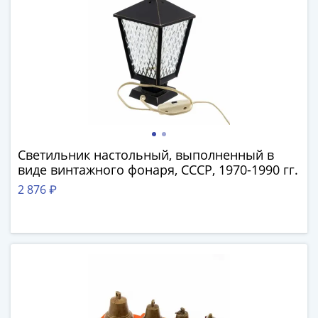
Наборы
Другие
ЕВРО
Германия
Евросоюз
ФРГ
ГДР
Третий
рейх
Светильник настольный, выполненный в
Веймарская
виде винтажного фонаря, СССР, 1970-1990 гг.
республика
2 876 ₽
Нотгельды
Германская
империя
Бавария
Данциг
Пруссия
Саар
Священная