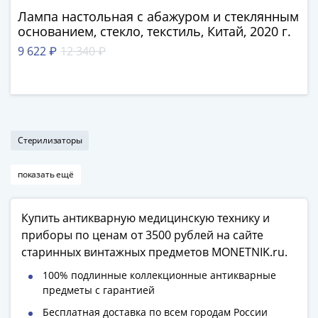
Азия
Лампа настольная с абажуром и стеклянным
Америка
основанием, стекло, текстиль, Китай, 2020 г.
Африка
9 622 ₽
12 340 ₽
Европа
СНГ
и
страны
Балтии
Стерилизаторы
Смешанные
лоты
показать ещё
Другие
страны
Банкноты
Купить антикварную медицинскую технику и
СССР
приборы по ценам от 3500 рублей на сайте
1917
старинных винтажных предметов MONETNIK.ru.
-
100% подлинные коллекционные антикварные
1923
предметы с гарантией
1917
Бесплатная доставка по всем городам России