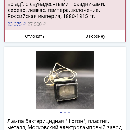
(1762-
во ад", с двунадесятыми праздниками,
1796)
дерево, левкас, темпера, золочение,
Российская империя, 1880-1915 гг.
Петр
III
23 375 ₽
27 500 ₽
(1762-
Отложить
В корзину
1762)
Елизавета
(1741-
1762)
Иоанн
Антонович
(1740-
1741)
Анна
Иоанновна
(1730-
1740)
Петр
Лампа бактерицидная "Фотон", пластик,
металл, Московский электроламповый завод
II