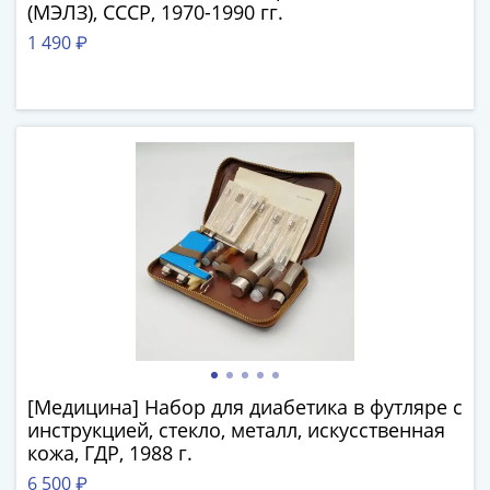
(МЭЛЗ), СССР, 1970-1990 гг.
(1727-
1 490 ₽
1729)
Екатерина
I
(1725-
1727)
Петр
I
(1700-
1725)
Наборы
и
коллекции
Монеты
Древней
[Медицина] Набор для диабетика в футляре с
Руси
инструкцией, стекло, металл, искусственная
Иван
кожа, ГДР, 1988 г.
V
6 500 ₽