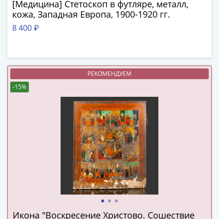
1894)
[Медицина] Стетоскоп в футляре, металл,
Александр
кожа, Западная Европа, 1900-1920 гг.
II
8 400 ₽
(1854-
1881)
Николай
I
РЕКОМЕНДУЕМ
(1826-
-15%
1855)
Александр
I
(1801-
1825)
Павел
I
(1796-
1801)
Екатерина
II
Икона "Воскресение Христово. Сошествие