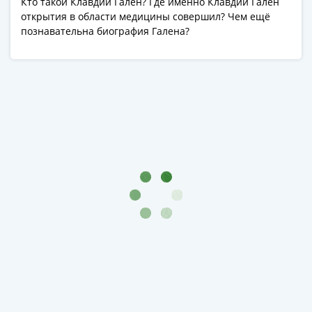
Кто такой Клавдий Гален? Где именно Клавдий Гален
1991
открытия в области медицины совершил? Чем ещё
Гражданская
познавательна биография Галена?
война
Банкноты
царской
России
Частные
выпуски
Банкноты
с
красивыми
номерами
Лотерейные
билеты
Евросувенир
"0
евро"
Облигации
и