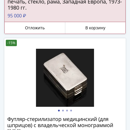
ЧМ
печать, стекло, рама, Западная Европа, 1973-
по
1980 гг.
футболу
95 000 ₽
2018
Крымские
Отложить
В корзину
события
Архитектура
-15%
Красная
книга
Личности
Мультипликация
События
Серебряные
и
золотые
Города
трудовой
доблести
Футляр-стерилизатор медицинский (для
шприцов) с владельческой монограммой
Освобожденные