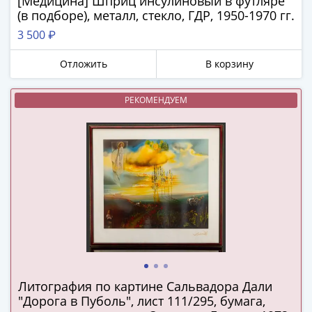
[Медицина] Шприц инсулиновый в футляре
в
(в подборе), металл, стекло, ГДР, 1950-1970 гг.
ВОВ
3 500 ₽
75
лет
Отложить
В корзину
Победы
в
РЕКОМЕНДУЕМ
ВОВ
Человек
труда
Города-
герои
Оружие
Великой
Победы
Олимпиада
в
Сочи
Литография по картине Сальвадора Дали
2014
"Дорога в Пуболь", лист 111/295, бумага,