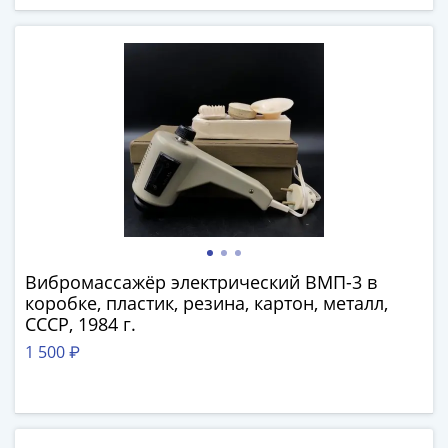
IV
Шуйский
(1606-­
1610)
Борис
Годунов
(1598-­
1605)
Фёдор
I
Иванович
(1584-­
Вибромассажёр электрический ВМП-3 в
1598)
коробке, пластик, резина, картон, металл,
Иван
СССР, 1984 г.
IV
1 500 ₽
Грозный
(1533-
1584)
Василий