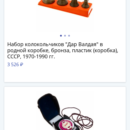
Римская
империя
Другие
Приднестровье
Украина
Монеты
Набор колокольчиков "Дар Валдая" в
мира
родной коробке, бронза, пластик (коробка),
Австралия
СССР, 1970-1990 гг.
и
3 526 ₽
Океания
Азия
Америка
Африка
Европа
Другие
страны
Смешанные
лоты