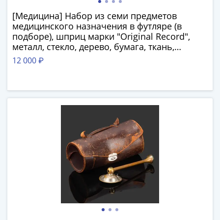
-
[Медицина] Набор из семи предметов
1991)
медицинского назначения в футляре (в
Юбилейные
подборе), шприц марки "Original Record",
и
металл, стекло, дерево, бумага, ткань,
памятные
Германия, 1900-1940 гг.
12 000 ₽
Наборы
и
коллекции
Монеты
Российской
империи
Николай
II
(1894-
1917)
Александр
III
(1881-