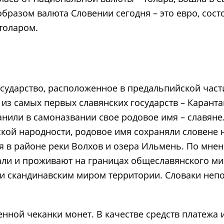
азом валюта Словении сегодня – это евро, состоя
толаром.
осударство, расположенное в предальпийской част
з самых первых славянских государств – Карантани
нили в самоназвании свое родовое имя – славяне.
кой народности, родовое имя сохраняли словене 
я в районе реки Волхов и озера Ильмень. По мне
али и проживают на границах общеславянского ми
и скандинавским миром территории. Словаки непо
енной чеканки монет. В качестве средств платежа