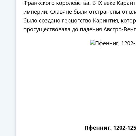
Франкского королевства. В IX веке Каран
империи. Славяне были отстранены от вла
было создано герцогство Каринтия, котор
просуществовала до падения Австро-Венгр
Пфенниг, 1202-125