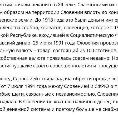
нтии начали чеканить в XII веке. Славянскими их
им образом на территории Словении вплоть до кон
венские земли. До 1918 года это были деньги импер
левства сербов, хорватов, словенцев, которое с 1
еской Республике, входившей в Социалистическую
вский динар. 25 июня 1991 года Словения провоз
льную валюту – толар, состоящий из 100 стотинов.
 собственная валюта появилась совсем недавно. Н
остигнув даже своего совершеннолетия и просущес
еред Словенией стояла задача обрести прежде вс
 от 7 июля 1991 года между Словенией и СФРЮ о 
бые шаги, связанные с независимостью, Словени
падала. В Словении не хватало наличных денег, 
кой денежной системы и поэтому больше не снабж