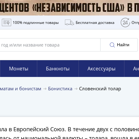
100% подлинные товары
Бесплатная доставка
Отп
Найти
Монеты
Банкноты
Аксессуары
Ан
матам и бонистам
Бонистика
Словенский толар
ла в Европейский Союз. В течение двух с половин
алась от национальной валюты – толара, вошла в е