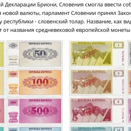
ий Декларации Бриони, Словения смогла ввести со
я новой валюты, парламент Словении принял Закон
республики - словенский толар. Название, как ви
т от названия средневековой европейской монеты 