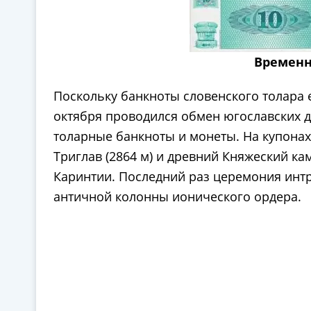
Временн
Поскольку банкноты словенского толара
октября проводился обмен югославских ди
толарные банкноты и монеты. На купонах
Триглав (2864 м) и древний Княжеский ка
Каринтии. Последний раз церемония интр
античной колонны ионического ордера.