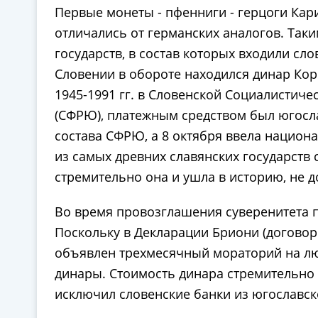
Первые монеты - пфенниги - герцоги Кари
отличались от германских аналогов. Так
государств, в состав которых входили сло
Словении в обороте находился динар Коро
1945-1991 гг. в Словенской Социалистич
(СФРЮ), платежным средством был югосла
состава СФРЮ, а 8 октября ввела национа
из самых древних славянских государств
стремительно она и ушла в историю, не д
Во время провозглашения суверенитета п
Поскольку в Декларации Бриони (договор
объявлен трехмесячный мораторий на лю
динары. Стоимость динара стремительно 
исключил словенские банки из югославс