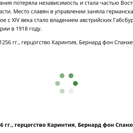
тания потеряла независимость и стала частью Вос
сти. Место славян в управлении заняла германская
ое с XIV века стало владением австрийских Габсбу
ии в 1918 году.
6 гг., герцогство Каринтия, Бернард фон Спанхе