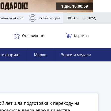
1 дн. 10:00:58
RUB
Вход
равка за 24 часа
Лёгкий возврат
Отложенные
Корзина
тиквариат
Марки
Знаки и медали
ой лет шла подготовка к переходу на
врозону и ввела евро в качестве