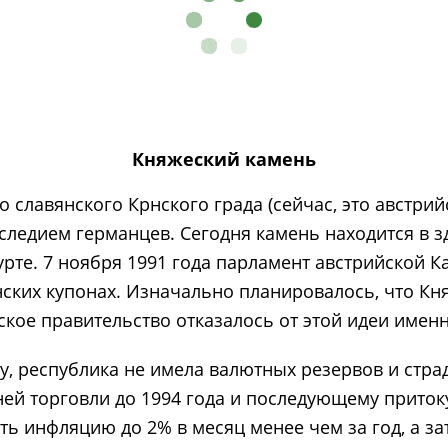
Княжеский камень
го славянского Крнского града (сейчас, это австри
аследием германцев. Сегодня камень находится в 
урте. 7 ноября 1991 года парламент австрийской 
ских купонах. Изначально планировалось, что Кн
ское правительство отказалось от этой идеи именн
, республика не имела валютных резервов и страд
й торговли до 1994 года и последующему притоку
 инфляцию до 2% в месяц менее чем за год, а зате