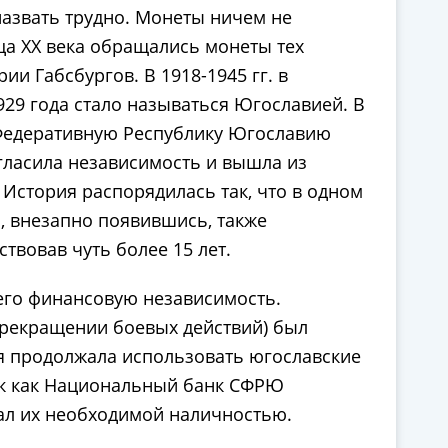
 назвать трудно. Монеты ничем не
ца ХХ века обращались монеты тех
ии Габсбургов. В 1918-1945 гг. в
929 года стало называться Югославией. В
 Федеративную Республику Югославию
гласила независимость и вышла из
 История распорядилась так, что в одном
о, внезапно появившись, также
твовав чуть более 15 лет.
его финансовую независимость.
прекращении боевых действий) был
я продолжала использовать югославские
так как Национальный банк СФРЮ
ал их необходимой наличностью.