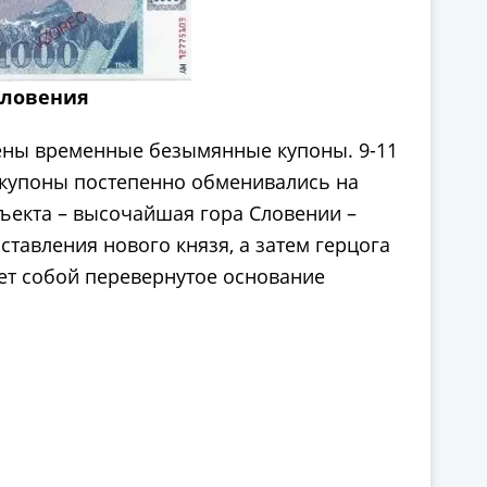
Словения
дены временные безымянные купоны. 9-11
д купоны постепенно обменивались на
ъекта – высочайшая гора Словении –
ставления нового князя, а затем герцога
ет собой перевернутое основание