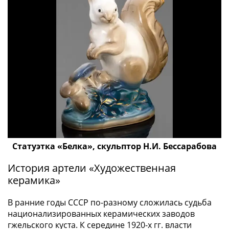
памятные
Биметаллические
(10р)
ГВС
и
аналогичные
(10р)
200
Получите бесплатно набор всех 18
лет
новинок ЦБ России 2026 года!
Победы
С бесплатной доставкой в любой город РФ!
1812
✅ являются законным платёжным
50
средством
Статуэтка «Белка», скульптор Н.И. Бессарабова
лет
Победы
История артели «Художественная
Получить бесплатно набор новинок
в
керамика»
ВОВ
Мне не нужны подарки
70
В ранние годы СССР по-разному сложилась судьба
лет
национализированных керамических заводов
гжельского куста. К середине 1920-х гг. власти
Победы