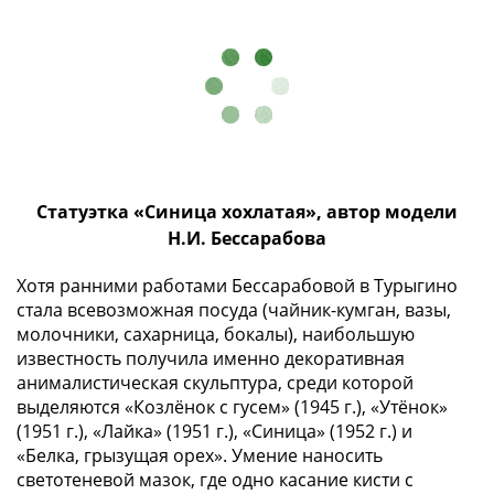
(1727-
1729)
Екатерина
I
(1725-
1727)
Петр
I
Статуэтка «Синица хохлатая», автор модели
(1700-
Н.И. Бессарабова
1725)
Наборы
Хотя ранними работами Бессарабовой в Турыгино
и
стала всевозможная посуда (чайник-кумган, вазы,
молочники, сахарница, бокалы), наибольшую
коллекции
известность получила именно декоративная
Монеты
анималистическая скульптура, среди которой
Древней
выделяются «Козлёнок с гусем» (1945 г.), «Утёнок»
Руси
(1951 г.), «Лайка» (1951 г.), «Синица» (1952 г.) и
Иван
«Белка, грызущая орех». Умение наносить
V
светотеневой мазок, где одно касание кисти с