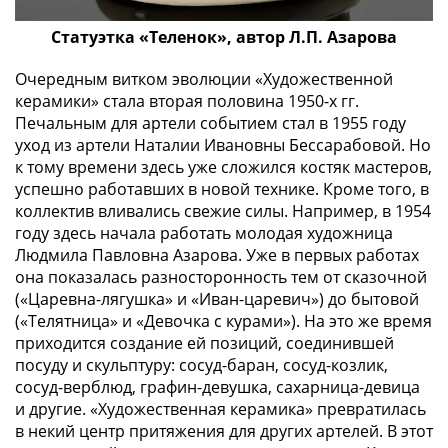
IV
Шуйский
Статуэтка «Теленок», автор Л.П. Азарова
(1606-­
Очередным витком эволюции «Художественной
1610)
керамики» стала вторая половина 1950-х гг.
Борис
Печальным для артели событием стал в 1955 году
Годунов
уход из артели Наталии Ивановны Бессарабовой. Но
(1598-­
к тому времени здесь уже сложился костяк мастеров,
1605)
успешно работавших в новой технике. Кроме того, в
Фёдор
коллектив вливались свежие силы. Например, в 1954
I
году здесь начала работать молодая художница
Иванович
Людмила Павловна Азарова. Уже в первых работах
(1584-­
она показалась разносторонность тем от сказочной
1598)
(«Царевна-лягушка» и «Иван-царевич») до бытовой
Иван
(«Телятница» и «Девочка с курами»). На это же время
приходится создание ей позиций, соединившей
IV
посуду и скульптуру: сосуд-баран, сосуд-козлик,
Грозный
сосуд-верблюд, графин-девушка, сахарница-девица
(1533-
и другие. «Художественная керамика» превратилась
1584)
в некий центр притяжения для других артелей. В этот
Василий