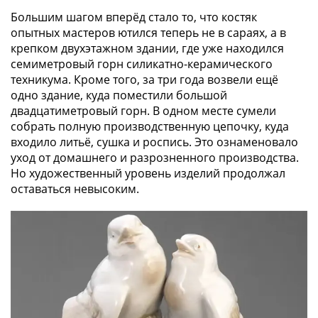
Города-
Большим шагом вперёд стало то, что костяк
столицы
опытных мастеров ютился теперь не в сараях, а в
Европы
крепком двухэтажном здании, где уже находился
Наборы
семиметровый горн силикатно-керамического
и
техникума. Кроме того, за три года возвели ещё
коллекции
одно здание, куда поместили большой
Монеты
двадцатиметровый горн. В одном месте сумели
СССР
собрать полную производственную цепочку, куда
и
входило литьё, сушка и роспись. Это ознаменовало
уход от домашнего и разрозненного производства.
РСФСР
Но художественный уровень изделий продолжал
РСФСР
оставаться невысоким.
и
СССР
(1921-
1958)
СССР
и
ГКЧП
(1961