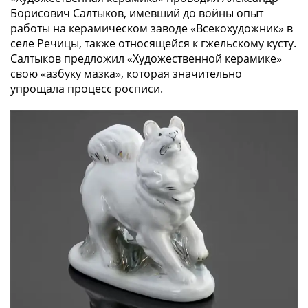
1894)
Борисович Салтыков, имевший до войны опыт
Александр
работы на керамическом заводе «Всекохудожник» в
II
селе Речицы, также относящейся к гжельскому кусту.
(1854-
Салтыков предложил «Художественной керамике»
1881)
свою «азбуку мазка», которая значительно
Николай
упрощала процесс росписи.
I
(1826-
1855)
Александр
I
(1801-
1825)
Павел
I
(1796-
1801)
Екатерина
II