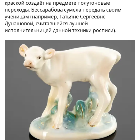
и
краской создаёт на предмете полутоновые
Петр
переходы, Бессарабова сумела передать своим
I
ученицам (например, Татьяне Сергеевне
(1682-
Дунашовой, считавшейся лучшей
1717)
исполнительницей данной техники росписи).
Федор
III
Алексеевич
(1676-
1682)
Алексей
Михайлович
(1645-
1676)
Михаил
Федорович
(1613-
1645)
Василий