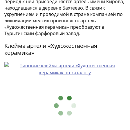
период к ней присоединяется артель имени Кирова,
III
находившаяся в деревне Бахтеево. В связи с
(1505-­
укрупнением и проводимой в стране компанией по
1533)
ликвидации мелких производств артель
Иван
«Художественная керамика» преобразуют в
III
Турыгинский фарфоровый завод.
(1462-­
Клейма артели «Художественная
1505)
керамика»
Василий
II
Темный
(1425-­
1462)
Псков
(1425-­
1510)
Новгород
(1420-­
1478)