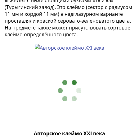
«ГЖЕЛЬ» с ниже стоящими буквами «Т» и «З»
Наборы
(Турыгинский завод). Это клеймо (сектор с радиусом
Другие
11 мм и хордой 11 мм) в надглазурном варианте
ЕВРО
проставляли краской серовато-зеленоватого цвета.
Германия
На предмете также может присутствовать сортовое
Евросоюз
клеймо определённого цвета.
ФРГ
ГДР
Третий
рейх
Веймарская
республика
Нотгельды
Германская
империя
Бавария
Данциг
Пруссия
Саар
Авторское клеймо XXI века
Священная