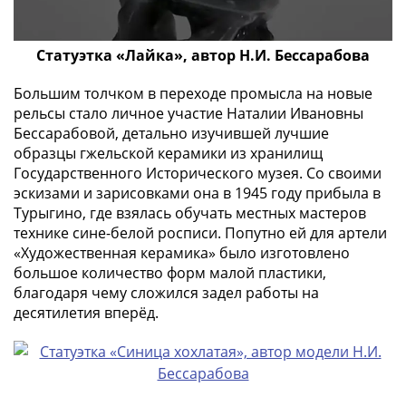
(1762-
1796)
Петр
Статуэтка «Лайка», автор Н.И. Бессарабова
III
Большим толчком в переходе промысла на новые
(1762-
рельсы стало личное участие Наталии Ивановны
1762)
Бессарабовой, детально изучившей лучшие
Елизавета
образцы гжельской керамики из хранилищ
(1741-
Государственного Исторического музея. Со своими
1762)
эскизами и зарисовками она в 1945 году прибыла в
Иоанн
Турыгино, где взялась обучать местных мастеров
Антонович
технике сине-белой росписи. Попутно ей для артели
(1740-
«Художественная керамика» было изготовлено
1741)
большое количество форм малой пластики,
Анна
благодаря чему сложился задел работы на
Иоанновна
десятилетия вперёд.
(1730-
1740)
Петр
II