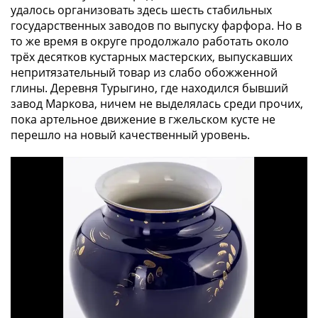
удалось организовать здесь шесть стабильных
в
государственных заводов по выпуску фарфора. Но в
ВОВ
то же время в округе продолжало работать около
75
трёх десятков кустарных мастерских, выпускавших
лет
непритязательный товар из слабо обожженной
Победы
глины. Деревня Турыгино, где находился бывший
в
завод Маркова, ничем не выделялась среди прочих,
ВОВ
пока артельное движение в гжельском кусте не
Человек
перешло на новый качественный уровень.
труда
Города-
герои
Оружие
Великой
Победы
Олимпиада
в
Сочи
2014