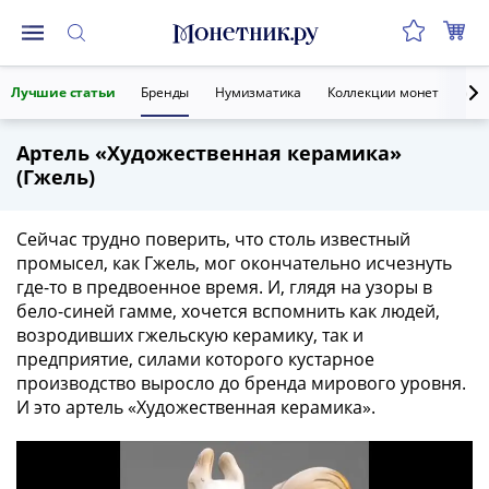
Монеты
Лучшие статьи
Бренды
Нумизматика
Коллекции монет
Ант
Монеты
Российской
Артель «Художественная керамика»
Федерации
(Гжель)
Регулярные
выпуски
до
Сейчас трудно поверить, что столь известный
реформы
промысел, как Гжель, мог окончательно исчезнуть
где-то в предвоенное время. И, глядя на узоры в
(1992-
бело-синей гамме, хочется вспомнить как людей,
1993)
возродивших гжельскую керамику, так и
после
предприятие, силами которого кустарное
реформы
производство выросло до бренда мирового уровня.
(1997-
И это артель «Художественная керамика».
нв)
Юбилейные
и