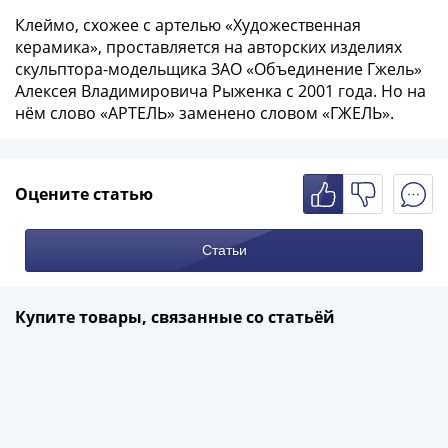
Римская
Клеймо, схожее с артелью «Художественная
империя
керамика», проставляется на авторских изделиях
Другие
скульптора-модельщика ЗАО «Объединение Гжель»
Приднестровье
Алексея Владимировича Рыженка с 2001 года. Но на
Украина
нём слово «АРТЕЛЬ» заменено словом «ГЖЕЛЬ».
Монеты
мира
Австралия
Оцените статью
и
Океания
Статьи
Азия
Америка
Африка
Купите товары, связанные со статьёй
Европа
Другие
страны
Смешанные
лоты