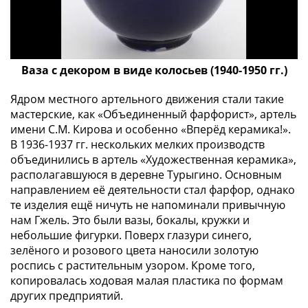
ЧМ
по
футболу
2018
Крымские
Ваза с декором в виде колосьев (1940-1950 гг.)
события
Архитектура
Ядром местного артельного движения стали такие
мастерские, как «Объединенный фарфорист», артель
Красная
имени С.М. Кирова и особенно «Вперёд керамика!».
книга
В 1936-1937 гг. нескольких мелких производств
Личности
объединились в артель «Художественная керамика»,
Мультипликация
располагавшуюся в деревне Турыгино. Основным
События
направлением её деятельности стал фарфор, однако
Серебряные
те изделия ещё ничуть не напоминали привычную
и
нам Гжель. Это были вазы, бокалы, кружки и
золотые
небольшие фигурки. Поверх глазури синего,
Города
зелёного и розового цвета наносили золотую
трудовой
роспись с растительным узором. Кроме того,
доблести
копировалась ходовая малая пластика по формам
других предприятий.
Освобожденные