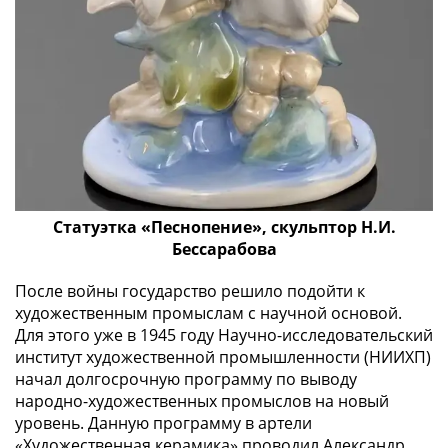
-
1991)
Юбилейные
и
памятные
Наборы
и
коллекции
Монеты
Статуэтка «Песнопение», скульптор Н.И.
Российской
Бессарабова
империи
Николай
После войны государство решило подойти к
II
художественным промыслам с научной основой.
(1894-
Для этого уже в 1945 году Научно-исследовательский
1917)
институт художественной промышленности (НИИХП)
Александр
начал долгосрочную программу по выводу
III
народно-художественных промыслов на новый
уровень. Данную программу в артели
(1881-
«Художественная керамика» проводил Александр