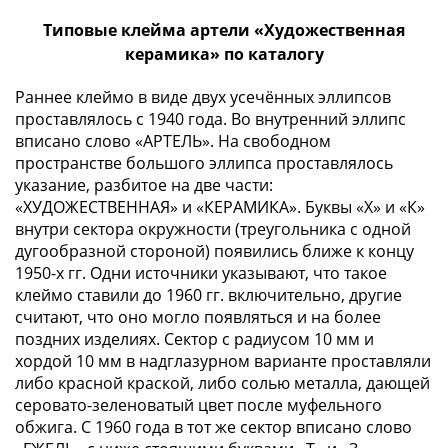
Нижегородско-
Суздальское
Типовые клейма артели «Художественная
княжество
керамика» по каталогу
(1383-
1431)
Раннее клеймо в виде двух усечённых эллипсов
проставлялось с 1940 года. Во внутренний эллипс
США
вписано слово «АРТЕЛЬ». На свободном
Регулярные
пространстве большого эллипса проставлялось
выпуски
указание, разбитое на две части:
Доллары
«ХУДОЖЕСТВЕННАЯ» и «КЕРАМИКА». Буквы «Х» и «К»
Сакагавеи
внутри сектора окружности (треугольника с одной
(индианка)
дугообразной стороной) появились ближе к концу
Доллары
1950-х гг. Одни источники указывают, что такое
инновации
клеймо ставили до 1960 гг. включительно, другие
Президентские
считают, что оно могло появляться и на более
доллары
поздних изделиях. Сектор с радиусом 10 мм и
Квотеры
хордой 10 мм в надглазурном варианте проставляли
либо красной краской, либо солью металла, дающей
(парки)
серовато-зеленоватый цвет после муфельного
Квотеры
обжига. С 1960 года в тот же сектор вписано слово
(штаты)