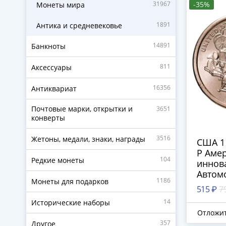
31967
-35%
Монеты мира
1891
Антика и средневековье
14891
Банкноты
811
Аксессуары
16356
Антиквариат
Почтовые марки, открытки и
3651
конверты
3516
Жетоны, медали, знаки, награды
США 1
P Аме
104
Редкие монеты
иннов
Автом
1186
Монеты для подарков
промы
515 ₽
7
(Индиа
14
Исторические наборы
Отложи
357
Другое