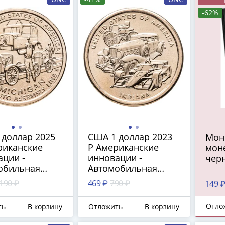
-62%
 доллар 2025
США 1 доллар 2023
Мон
риканские
P Американские
мон
ации -
инновации -
чер
обильная
Автомобильная
чная линия
промышленность
 190 ₽
469 ₽
790 ₽
149 
ган)
(Индиана)
Отло
ть
В корзину
Отложить
В корзину