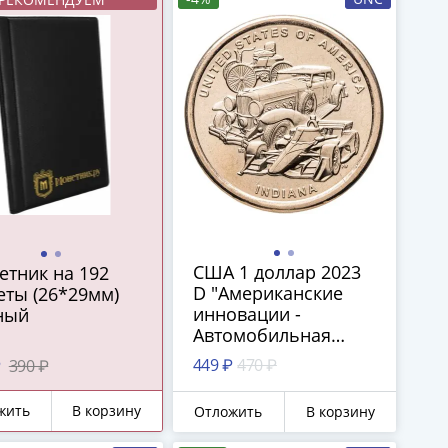
США 1 доллар 2023
етник на 192
D "Американские
еты (26*29мм)
инновации -
ный
Автомобильная
промышленность
449 ₽
470 ₽
₽
390 ₽
(Индиана)"
жить
В корзину
Отложить
В корзину