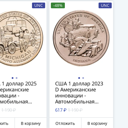
UNC
-48%
UNC
1 доллар 2025
США 1 доллар 2023
мериканские
D Американские
вации -
инновации -
омобильная
Автомобильная
рочная линия
промышленность
1 190 ₽
617 ₽
1 190 ₽
иган)
(Индиана)
жить
В корзину
Отложить
В корзину