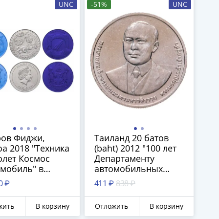
UNC
-51%
UNC
ров Фиджи,
Таиланд 20 батов
а 2018 "Техника
(baht) 2012 "100 лет
олет Космос
Департаменту
мобиль" в
автомобильных
яре, с
дорог"
0 ₽
411 ₽
838 ₽
тификатом
жить
В корзину
Отложить
В корзину