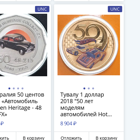
UNC
UNC
ралия 50 центов
Тувалу 1 доллар
 «Автомобиль
2018 "50 лет
en Heritage - 48
моделям
FX»
автомобилей Hot
Wheels"
 ₽
8 904 ₽
жить
В корзину
Отложить
В корзину