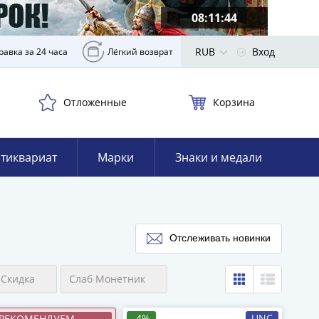
08:11:42
RUB
Вход
равка за 24 часа
Лёгкий возврат
Отложенные
Корзина
тиквариат
Марки
Знаки и медали
Отслеживать новинки
Скидка
Слаб Монетник
-4%
UNC
РЕКОМЕНДУЕМ