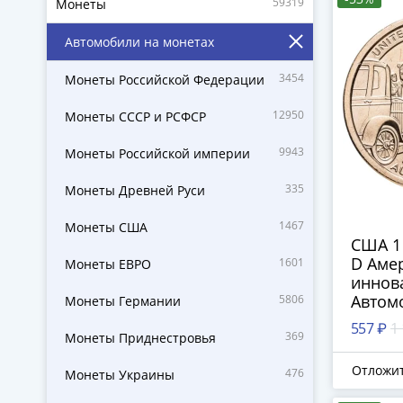
59319
Монеты
Автомобили на монетах
3454
Монеты Российской Федерации
12950
Монеты СССР и РСФСР
9943
Монеты Российской империи
335
Монеты Древней Руси
1467
Монеты США
США 1
D Аме
1601
Монеты ЕВРО
иннов
Автом
5806
Монеты Германии
сборо
557 ₽
1
369
(Мичи
Монеты Приднестровья
Отложи
476
Монеты Украины