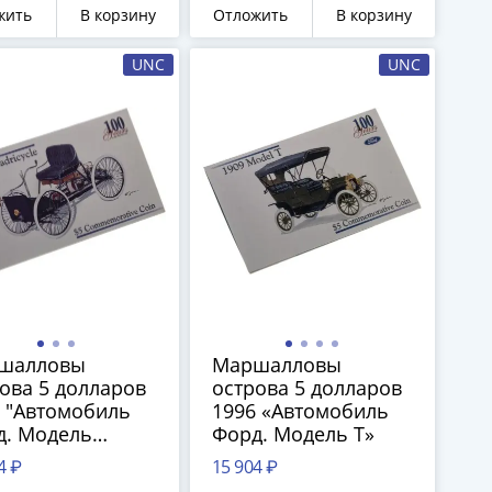
Бугатти Bugatti"
жить
В корзину
Отложить
В корзину
UNC
UNC
шалловы
Маршалловы
ова 5 долларов
острова 5 долларов
 "Автомобиль
1996 «Автомобиль
д. Модель
Форд. Модель Т»
ricycle”
4 ₽
15 904 ₽