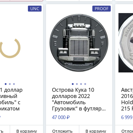
UNC
PROOF
1 доллар
Острова Кука 10
Авст
тивный
долларов 2022
2016
обиль" с
"Автомобиль
Hold
фикатом
Грузовик" в футляре,
215 
с сертификатом
₽
47 000 ₽
6 999
ть
В корзину
Отложить
В корзину
Отло