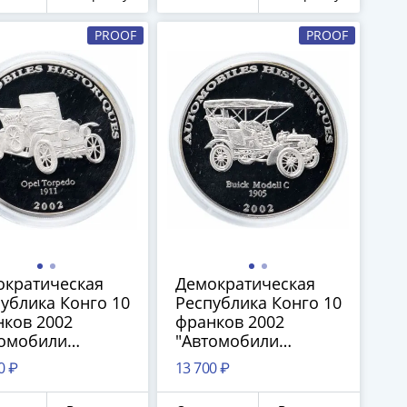
PROOF
PROOF
ократическая
Демократическая
ублика Конго 10
Республика Конго 10
ков 2002
франков 2002
томобили
"Автомобили
рии - Opel
истории - Buick
0 ₽
13 700 ₽
edo 1911" в
Modell C 1905" в
уле
капсуле