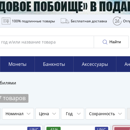
100% подлинные товары
Бесплатная доставка
Отп
Найти
Монеты
Банкноты
Аксессуары
Ан
обилями
7 товаров
Номинал
Цена
Год
Сохранность
UNC
-41%
UNC