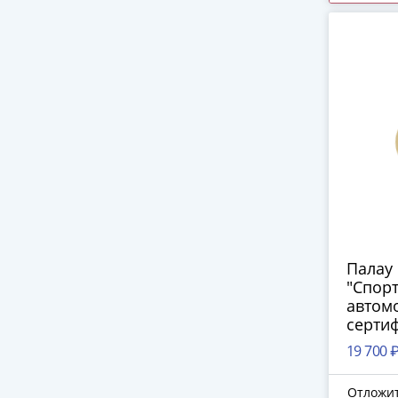
Палау 
"Спор
автом
серти
19 700 
Отложи