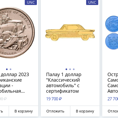
UNC
UNC
 доллар 2023
Палау 1 доллар
Ост
риканские
"Классический
Само
ации -
автомобиль" с
Сам
обильная
сертификатом
Авто
шленность
футл
90 ₽
19 700 ₽
27 70
на)
сер
ть
В корзину
Отложить
В корзину
Отло