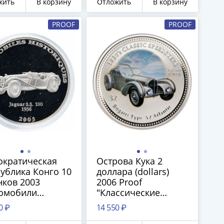
жить
В корзину
Отложить
В корзину
PROOF
PROOF
ократическая
Острова Кука 2
ублика Конго 10
доллара (dollars)
ков 2003
2006 Proof
томобили
"Классические
рии - Jaguar S.S.
спидстеры 30-х
0 ₽
14 550 ₽
1936" в капсуле
годов. Автомобили -