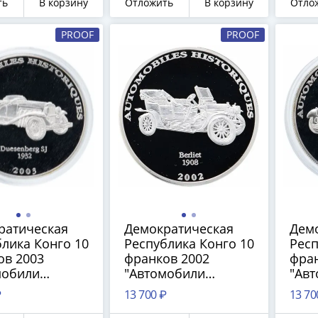
ть
В корзину
Отложить
В корзину
Отло
PROOF
PROOF
ратическая
Демократическая
Дем
лика Конго 10
Республика Конго 10
Респ
ов 2003
франков 2002
фран
мобили
"Автомобили
"Ав
и -
истории - Berliet
исто
₽
13 700 ₽
13 70
berg SJ 1932"
1908" в капсуле
100 