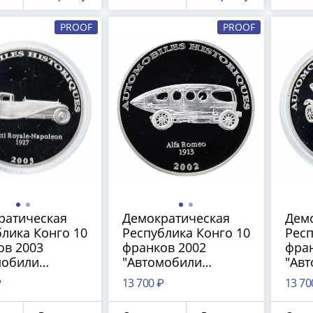
PROOF
PROOF
ратическая
Демократическая
Дем
лика Конго 10
Республика Конго 10
Респ
ов 2003
франков 2002
фран
мобили
"Автомобили
"Ав
и - Bugatti
истории - Alfa romeo
исто
₽
13 700 ₽
13 70
Napoleon
1913" в капсуле
Torp
в капсуле
капс