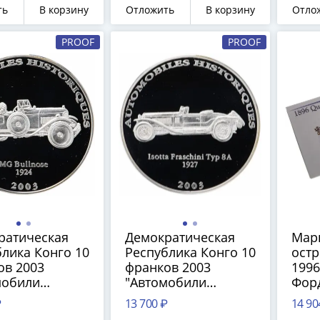
уле
ть
В корзину
Отложить
В корзину
Отло
PROOF
PROOF
ратическая
Демократическая
Мар
лика Конго 10
Республика Конго 10
остр
ов 2003
франков 2003
1996
мобили
"Автомобили
Фор
и - MG
истории - Isotta
Quad
₽
13 700 ₽
14 90
se 1924" в
Fraschini Ty SA 1927"