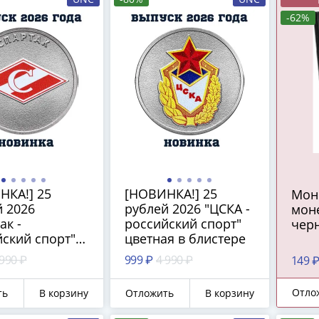
-62%
НКА!] 25
[НОВИНКА!] 25
Мон
 2026
рублей 2026 "ЦСКА -
мон
ак -
российский спорт"
чер
ский спорт"
цветная в блистере
я, в блистере
 990 ₽
999 ₽
4 990 ₽
149 
Отло
ть
В корзину
Отложить
В корзину