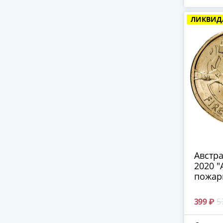
ЛИКВИД
Австра
2020 "
пожар
399 ₽
5