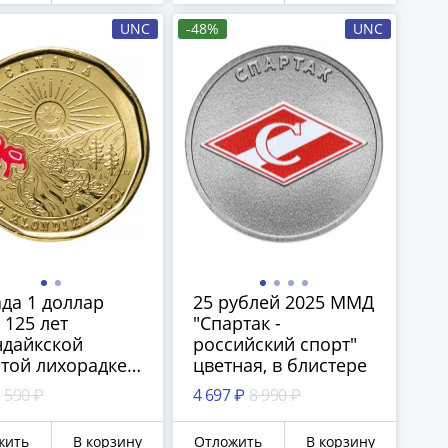
UNC
-48%
UNC
да 1 доллар
25 рублей 2025 ММД
 125 лет
"Спартак -
ндайкской
российский спорт"
той лихорадке,
цветная, в блистере
ное покрытие
590 ₽
4 697 ₽
8 990 ₽
жить
В корзину
Отложить
В корзину