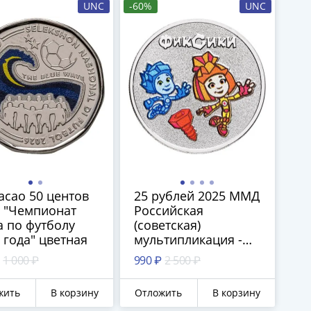
UNC
-60%
UNC
сао 50 центов
25 рублей 2025 ММД
 "Чемпионат
Российская
 по футболу
(советская)
 года" цветная
мультипликация -
мультфильм
1 000 ₽
990 ₽
2 500 ₽
"Фиксики" в цветном
исполнении
жить
В корзину
Отложить
В корзину