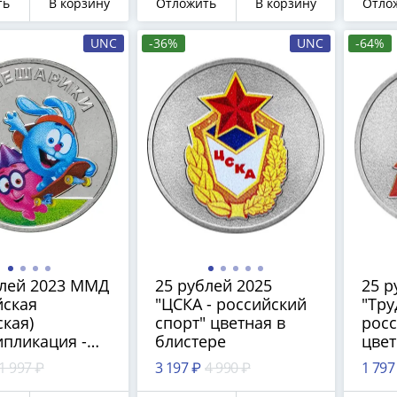
ть
В корзину
Отложить
В корзину
Отло
UNC
-36%
UNC
-64%
блей 2023 ММД
25 рублей 2025
25 р
йская
"ЦСКА - российский
"Тру
ская)
спорт" цветная в
росс
пликация -
блистере
цвет
фильм
1 997 ₽
3 197 ₽
4 990 ₽
1 797
арики"