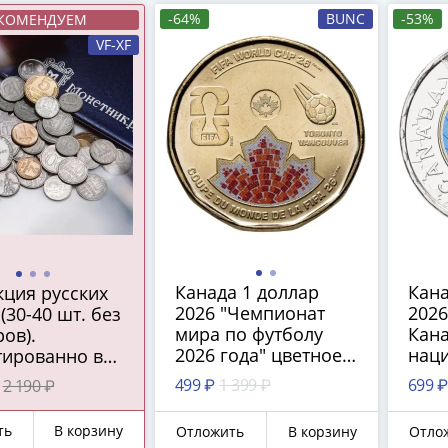
-64%
BUNC
-53%
КОМЕНДУЕМ
VF-XF
Канада 1 доллар
Кана
кция русских
2026 "Чемпионат
2026
(30-40 шт. без
мира по футболу
Кан
ов).
2026 года" цветное
нац
тированно в
покрытие
башн
м наборе:
499 ₽
1 399 ₽
699 ₽
2 190 ₽
пок
ро СССР 1922-
г. или
ть
В корзину
Отложить
В корзину
Отло
йской