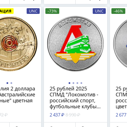
АЦИЯ
UNC
-73%
UNC
-46%
лия 2 доллара
25 рублей 2025
25 р
Австралийские
СПМД "Локомотив -
СПМ
ные" цветная
российский спорт,
росс
футбольные клубы"
цвет
цветная, в блистере
72 ₽
2 437 ₽
8 990 ₽
2 677