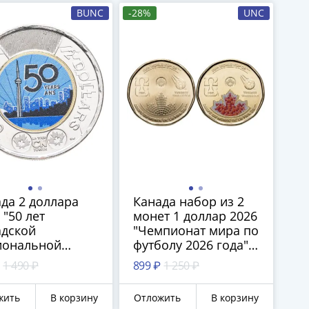
BUNC
-28%
UNC
да 2 доллара
Канада набор из 2
 "50 лет
монет 1 доллар 2026
адской
"Чемпионат мира по
иональной
футболу 2026 года"
е", цветное
обычная и с
1 490 ₽
899 ₽
1 250 ₽
рытие
цветной печатью
жить
В корзину
Отложить
В корзину