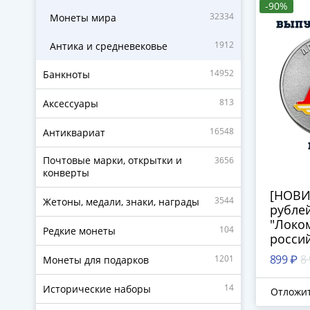
-90%
32334
Монеты мира
1912
Антика и средневековье
14952
Банкноты
813
Аксессуары
16548
Антиквариат
Почтовые марки, открытки и
3656
конверты
[НОВИ
3544
Жетоны, медали, знаки, награды
рублей
"Локом
104
Редкие монеты
россий
футбо
899 ₽
8
1201
Монеты для подарков
цветна
14
Исторические наборы
Отложи