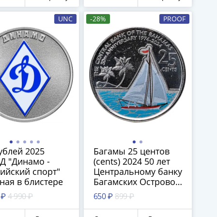
UNC
-28%
PROOF
ублей 2025
Багамы 25 центов
Д "Динамо -
(cents) 2024 50 лет
ийский спорт"
Центральному банку
ная в блистере
Багамских Островов,
цветное покрытие
 ₽
4 990 ₽
650 ₽
899 ₽