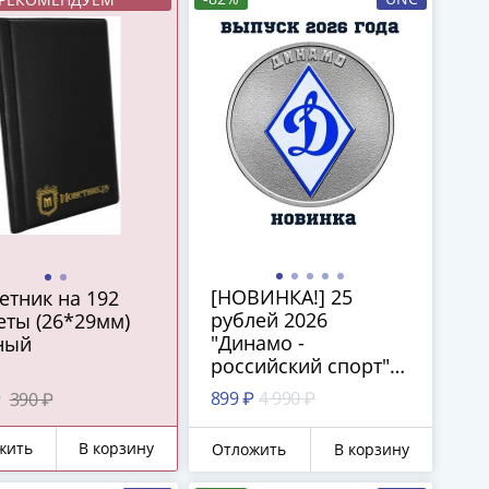
[НОВИНКА!] 25
етник на 192
рублей 2026
еты (26*29мм)
"Динамо -
ный
российский спорт"
цветная в блистере
899 ₽
4 990 ₽
₽
390 ₽
жить
В корзину
Отложить
В корзину