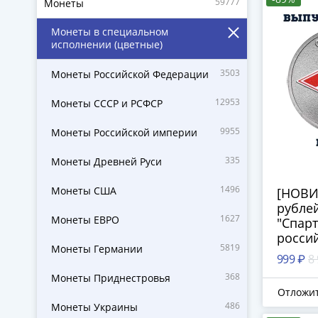
59777
Монеты
Монеты в специальном
исполнении (цветные)
3503
Монеты Российской Федерации
12953
Монеты СССР и РСФСР
9955
Монеты Российской империи
335
Монеты Древней Руси
1496
Монеты США
[НОВИ
рублей
1627
Монеты ЕВРО
"Спарт
россий
5819
Монеты Германии
цветна
999 ₽
8
368
Монеты Приднестровья
Отложи
486
Монеты Украины