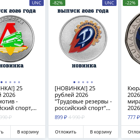
UNC
-82%
UNC
-22%
НКА!] 25
[НОВИНКА!] 25
Кюра
 2026
рублей 2026
2026
отив -
"Трудовые резервы -
мира
ский спорт,
российский спорт"
2026
льные клубы"
цветная, в блистере
 990 ₽
899 ₽
4 990 ₽
777 ₽
я, в блистере
ть
В корзину
Отложить
В корзину
Отло