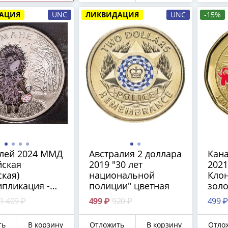
ии 1867-1916
АЦИЯ
UNC
ЛИКВИДАЦИЯ
UNC
-15%
подлинная
ряная копейка
го царства!
блей 2024 ММД
Австралия 2 доллара
Кана
йская
2019 "30 лет
2021
ская)
национальной
Кло
пликация -
полиции" цветная
золо
фильм "Ежик в
цвет
1 409 ₽
499 ₽
920 ₽
499 ₽
" цветная
ть
В корзину
Отложить
В корзину
Отло