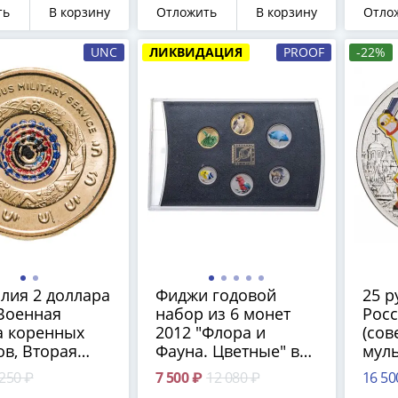
я, в блистере
ть
В корзину
Отложить
В корзину
Отло
UNC
ЛИКВИДАЦИЯ
PROOF
-22%
лия 2 доллара
Фиджи годовой
25 р
"Военная
набор из 6 монет
Росс
а коренных
2012 "Флора и
(сов
в, Вторая
Фауна. Цветные" в
муль
ая Война"
футляре с
мул
 250 ₽
7 500 ₽
12 080 ₽
16 50
ая
сертификатом
Бога