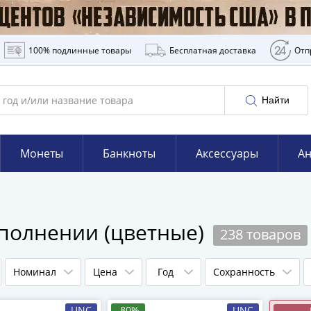
100% подлинные товары
Бесплатная доставка
Отп
Найти
Монеты
Банкноты
Аксессуары
Ан
полнении (цветные)
238 товаров
Номинал
Цена
Год
Сохранность
UNC
-80%
UNC