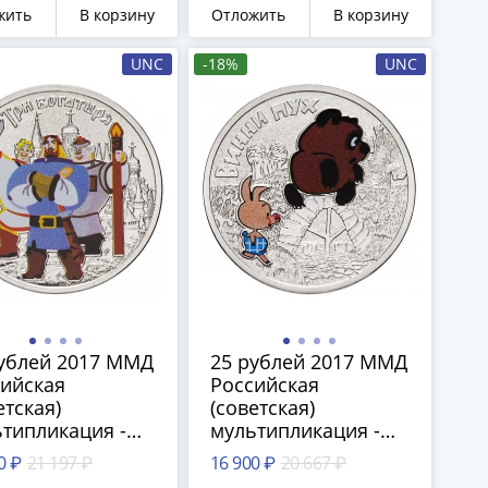
жить
В корзину
Отложить
В корзину
UNC
-18%
UNC
ублей 2017 ММД
25 рублей 2017 ММД
ийская
Российская
етская)
(советская)
типликация -
мультипликация -
ьтфильм "Три
мультфильм "Винни
0 ₽
21 197 ₽
16 900 ₽
20 667 ₽
тыря", цветные
Пух", цветные