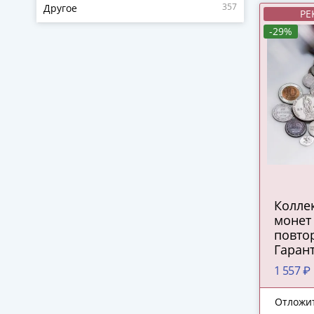
357
Другое
РЕ
-29%
Колле
монет 
повтор
Гаран
каждо
1 557 ₽
сереб
1930 г
Отложи
Росси