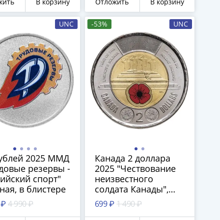
жить
В корзину
Отложить
В корзину
UNC
-53%
UNC
ублей 2025 ММД
Канада 2 доллара
довые резервы -
2025 "Чествование
ийский спорт"
неизвестного
ная, в блистере
солдата Канады",
цветная
 ₽
4 990 ₽
699 ₽
1 490 ₽