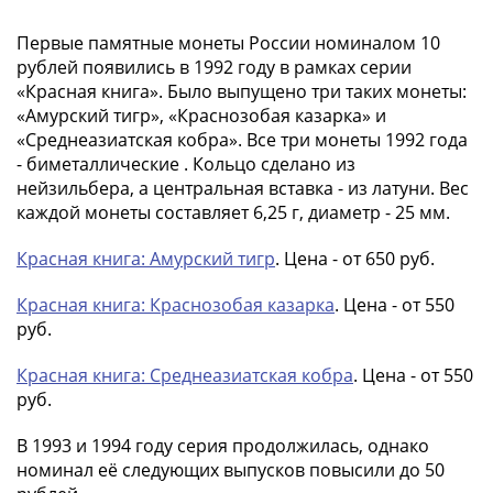
в
Мне не нужны подарки
Первые памятные монеты России номиналом 10
ВОВ
рублей появились в 1992 году в рамках серии
75
«Красная книга». Было выпущено три таких монеты:
лет
«Амурский тигр», «Краснозобая казарка» и
Победы
«Среднеазиатская кобра». Все три монеты 1992 года
в
- биметаллические . Кольцо сделано из
ВОВ
нейзильбера, а центральная вставка - из латуни. Вес
Человек
каждой монеты составляет 6,25 г, диаметр - 25 мм.
труда
Города-
Красная книга: Амурский тигр
. Цена - от 650 руб.
герои
Красная книга: Краснозобая казарка
. Цена - от 550
Оружие
руб.
Великой
Победы
Красная книга: Среднеазиатская кобра
. Цена - от 550
Олимпиада
руб.
в
Сочи
В 1993 и 1994 году серия продолжилась, однако
2014
номинал её следующих выпусков повысили до 50