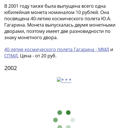
(1727-
В 2001 году также была выпущена всего одна
1729)
юбилейная монета номиналом 10 рублей. Она
Екатерина
посвящена 40-летию космического полета Ю.А.
Гагарина. Монета выпускалась двумя монетными
I
дворами, поэтому имеет две разновидности по
(1725-
знаку монетного двора.
1727)
Петр
40-летие космического полета Гагарина - ММД
и
I
СПМД
. Цена - от 20 руб.
(1700-
1725)
2002
Наборы
и
коллекции
Монеты
Древней
Руси
Иван
V