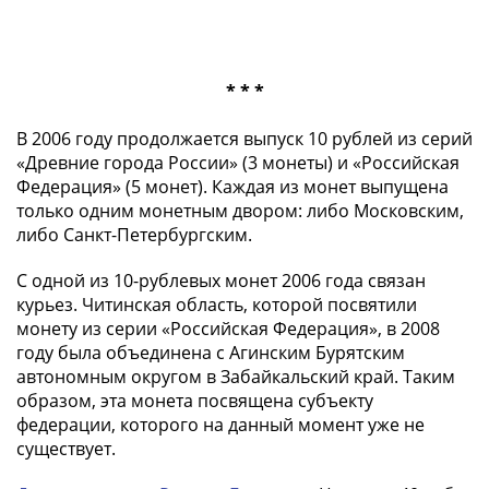
1918
1919
-
1920гг
* * *
1921
1922
В 2006 году продолжается выпуск 10 рублей из серий
1923
«Древние города России» (3 монеты) и «Российская
1924
Федерация» (5 монет). Каждая из монет выпущена
-
только одним монетным двором: либо Московским,
либо Санкт-Петербургским.
1932
1934
С одной из 10-рублевых монет 2006 года связан
1937
курьез. Читинская область, которой посвятили
1938
монету из серии «Российская Федерация», в 2008
1947
году была объединена с Агинским Бурятским
(1957)
автономным округом в Забайкальский край. Таким
1961
образом, эта монета посвящена субъекту
(по
федерации, которого на данный момент уже не
Засько)
существует.
1961