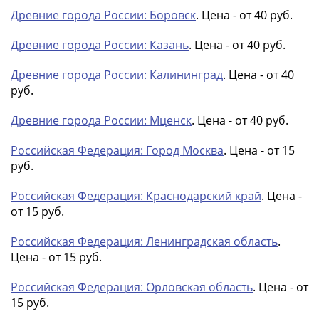
Банкноты
Древние города России: Боровск
. Цена - от 40 руб.
РФ
1992
Древние города России: Казань
. Цена - от 40 руб.
1993
1994
Древние города России: Калининград
. Цена - от 40
руб.
1995
1997
Древние города России: Мценск
. Цена - от 40 руб.
2001
2004
Российская Федерация: Город Москва
. Цена - от 15
2010
руб.
2017
2022-
Российская Федерация: Краснодарский край
. Цена -
2025
от 15 руб.
Памятные
Российская Федерация: Ленинградская область
.
Банкноты
Цена - от 15 руб.
мира
Австралия
Российская Федерация: Орловская область
. Цена - от
и
15 руб.
Океания