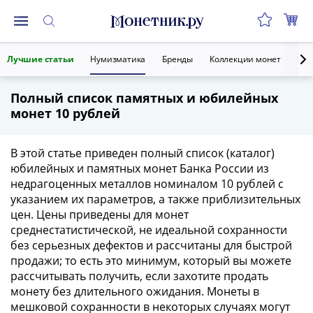
Монеты
Лучшие статьи
Нумизматика
Бренды
Коллекции монет
Ант
Монеты
Российской
Полный список памятных и юбилейных
Федерации
монет 10 рублей
Регулярные
выпуски
до
В этой статье приведен полный список (каталог)
реформы
юбилейных и памятных монет Банка России из
недрагоценных металлов номиналом 10 рублей с
(1992-
указанием их параметров, а также приблизительных
1993)
цен. Цены приведены для монет
после
среднестатистической, не идеальной сохранности
реформы
без серьезных дефектов и рассчитаны для быстрой
(1997-
продажи; то есть это минимум, который вы можете
нв)
рассчитывать получить, если захотите продать
Юбилейные
монету без длительного ожидания. Монеты в
и
мешковой сохранности в некоторых случаях могут