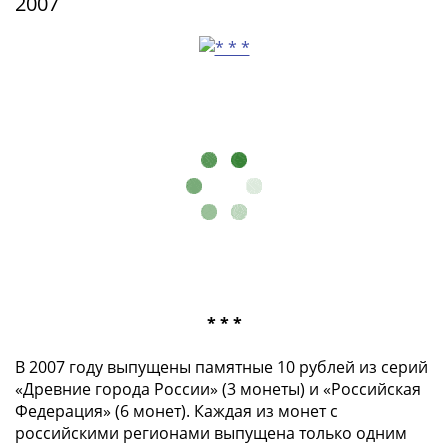
2007
акции
Чеки
и
купоны
ВНЕШПОСЫЛТОРГ
Дорожные
Круизные
Отрезные
Отрезные
(серия
Д)
Другие
Наборы
* * *
и
коллекции
В 2007 году выпущены памятные 10 рублей из серий
«Древние города России» (3 монеты) и «Российская
Федерация» (6 монет). Каждая из монет с
российскими регионами выпущена только одним