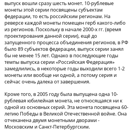
Антика
выпуск вошли сразу шесть монет. 10-рублевые
и
монеты этой серии посвящены субъектам
средневековье
федерации, то есть российским регионам. На
Древняя
реверсе каждой монеты помещен герб какого-либо
Греция
из регионов. Поскольку в начале 2000-х гг. (время
Древний
проектирования данной серии), ещё до
запущенного процесса объединения регионов, в РФ
Рим
было 89 субъектов федерации, выпуск серии занял
Византия
бы не менее 15 лет. Однако в последующие годы
Золотая
темпы выпуска серии «Российская Федерация»
Орда
замедлились, в некоторые годы выходили всего 1-2
Крымское
монеты или вообще ни одной, а потому серия и
ханство
сейчас очень далека от завершения.
Речь
Посполитая
Кроме того, в 2005 году была выпущена одна 10-
Священная
рублевая юбилейная монета, не относящаяся ни к
Римская
одной из основных серий. Эта монета посвящена 60-
летию Победы в Великой Отечественной войне. Она
империя
отчеканена двумя монетными дворами -
Другие
Московским и Санкт-Петербургским.
Банкноты