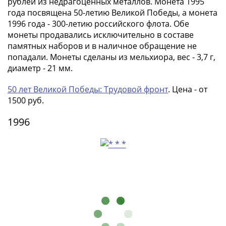
рублей из недрагоценных металлов. Монета 1995
Города-
года посвящена 50-летию Великой Победы, а монета
столицы
1996 года - 300-летию российского флота. Обе
Европы
монеты продавались исключительно в составе
Наборы
памятных наборов и в наличное обращение не
и
попадали. Монеты сделаны из мельхиора, вес - 3,7 г,
коллекции
диаметр - 21 мм.
Монеты
СССР
50 лет Великой Победы: Трудовой фронт
. Цена - от
1500 руб.
и
РСФСР
1996
РСФСР
и
СССР
(1921-
1958)
СССР
и
ГКЧП
(1961