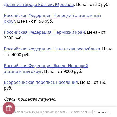
Древние города России: Юрьевец
. Цена - от 30 руб.
Российская Федерация: Ненецкий автономный
округ
. Цена - от 150 руб.
Российская Федерация: Пермский край
. Цена - от
2500 руб.
Российская Федерация: Чеченская республика
. Цена
- от 4000 руб.
Российская Федерация: Ямало-Ненецкий
автономный округ
. Цена - от 9000 руб.
Всероссийская перепись населения
. Цена - от 150
руб.
Сталь, покрытая латунью:
65 лет Победы в ВОВ: официальная эмблема
. Цена -
Мы используем
куки
и
рекомендательные технологии
Я согласен
от 10 руб. (по номиналу)