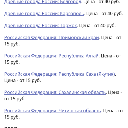
Древние города России: Белгород
. Цена - от 40 руб.
1991
Гражданская
Древние города России: Каргополь
. Цена - от 40 руб.
война
Банкноты
Древние города России: Торжок
. Цена - от 40 руб.
царской
России
Российская Федерация: Приморский край
. Цена - от
Частные
15 руб.
выпуски
Российская Федерация: Республика Алтай
. Цена - от
Банкноты
15 руб.
с
красивыми
Российская Федерация: Республика Саха (Якутия)
.
номерами
Цена - от 15 руб.
Лотерейные
билеты
Российская Федерация: Сахалинская область
. Цена -
Евросувенир
от 15 руб.
"0
Российская Федерация: Читинская область
. Цена - от
евро"
15 руб.
Облигации
и