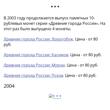
Нижегородско-
Суздальское
* * *
княжество
(1383-
В 2003 году продолжается выпуск памятных 10-
рублевых монет серии «Древние города России». На
1431)
этот раз было выпущено 4 монеты.
США
Регулярные
Древние города России: Дорогобуж
. Цена - от 80
выпуски
руб.
Доллары
Сакагавеи
Древние города России: Касимов
. Цена - от 80 руб.
(индианка)
Доллары
Древние города России: Муром
. Цена - от 80 руб.
инновации
Древние города России: Псков
. Цена - от 80 руб.
Президентские
доллары
2004
Квотеры
(парки)
Квотеры
(штаты)