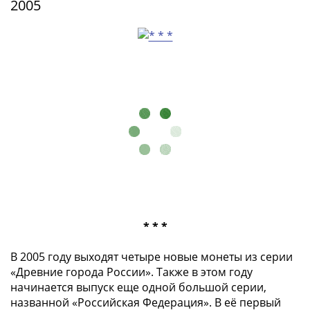
2005
Римская
империя
Другие
Приднестровье
Украина
Монеты
мира
Австралия
и
Океания
Азия
Америка
Африка
Европа
* * *
Другие
В 2005 году выходят четыре новые монеты из серии
страны
«Древние города России». Также в этом году
Смешанные
начинается выпуск еще одной большой серии,
лоты
названной «Российская Федерация». В её первый