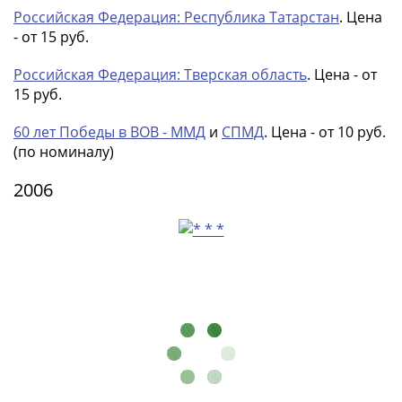
Азия
Российская Федерация: Республика Татарстан
. Цена
Америка
- от 15 руб.
Африка
Российская Федерация: Тверская область
. Цена - от
Европа
15 руб.
СНГ
и
60 лет Победы в ВОВ - ММД
и
СПМД
. Цена - от 10 руб.
страны
(по номиналу)
Балтии
Смешанные
2006
лоты
Другие
страны
Банкноты
СССР
1917
-
1923
1917