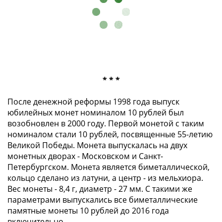
1894)
Александр
II
(1854-
1881)
Николай
I
* * *
(1826-
1855)
После денежной реформы 1998 года выпуск
Александр
юбилейных монет номиналом 10 рублей был
I
возобновлен в 2000 году. Первой монетой с таким
(1801-
номиналом стали 10 рублей, посвященные 55-летию
1825)
Великой Победы. Монета выпускалась на двух
Павел
монетных дворах - Московском и Санкт-
I
Петербургском. Монета является биметаллической,
кольцо сделано из латуни, а центр - из мельхиора.
(1796-
Вес монеты - 8,4 г, диаметр - 27 мм. С такими же
1801)
параметрами выпускались все биметаллические
Екатерина
памятные монеты 10 рублей до 2016 года
II
включительно.