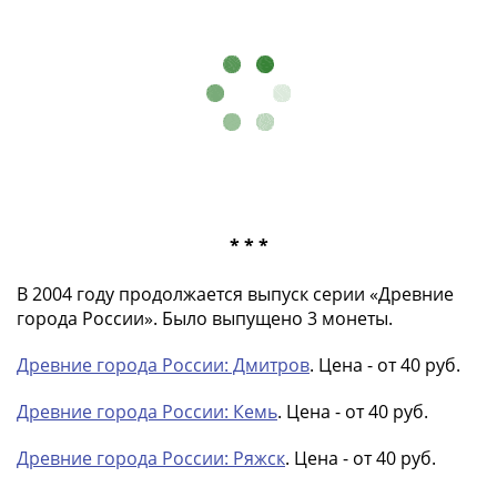
Наборы
Другие
ЕВРО
Германия
Евросоюз
ФРГ
ГДР
Третий
рейх
* * *
Веймарская
республика
В 2004 году продолжается выпуск серии «Древние
Нотгельды
города России». Было выпущено 3 монеты.
Германская
империя
Древние города России: Дмитров
. Цена - от 40 руб.
Бавария
Данциг
Древние города России: Кемь
. Цена - от 40 руб.
Пруссия
Древние города России: Ряжск
. Цена - от 40 руб.
Саар
Священная