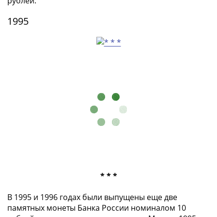
ЧМ
рублей.
по
1995
футболу
2018
Крымские
события
Архитектура
Красная
книга
Личности
Мультипликация
События
Серебряные
и
золотые
Города
* * *
трудовой
В 1995 и 1996 годах были выпущены еще две
доблести
памятных монеты Банка России номиналом 10
Освобожденные