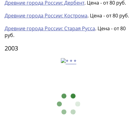
Древние города России: Дербент
. Цена - от 80 руб.
III
(1505-­
Древние города России: Кострома
. Цена - от 80 руб.
1533)
Иван
Древние города России: Старая Русса
. Цена - от 80
III
руб.
(1462-­
2003
1505)
Василий
II
Темный
(1425-­
1462)
Псков
(1425-­
1510)
Новгород
(1420-­
1478)