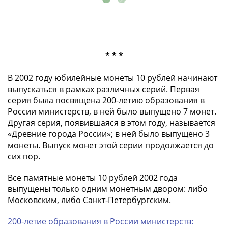
и
Петр
I
(1682-
1717)
* * *
Федор
III
В 2002 году юбилейные монеты 10 рублей начинают
Алексеевич
выпускаться в рамках различных серий. Первая
(1676-
серия была посвящена 200-летию образования в
1682)
России министерств, в ней было выпущено 7 монет.
Алексей
Другая серия, появившаяся в этом году, называется
«Древние города России»; в ней было выпущено 3
Михайлович
монеты. Выпуск монет этой серии продолжается до
(1645-
сих пор.
1676)
Михаил
Все памятные монеты 10 рублей 2002 года
Федорович
выпущены только одним монетным двором: либо
(1613-
Московским, либо Санкт-Петербургским.
1645)
Василий
200-летие образования в России министерств: