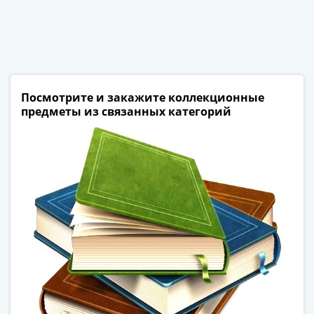
Нижегородско-
Суздальское
княжество
(1383-
1431)
США
Посмотрите и закажите коллекционные
Регулярные
предметы из связанных категорий
выпуски
Доллары
Сакагавеи
(индианка)
Доллары
инновации
Президентские
доллары
Квотеры
(парки)
Квотеры
(штаты)