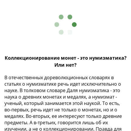
памятные
Биметаллические
(10р)
ГВС
и
аналогичные
(10р)
200
Коллекционирование монет - это нумизматика?
лет
Или нет?
Победы
1812
В отечественных дореволюционных словарях в
50
статьях о нумизматике речь идет исключительно о
лет
науке. В толковом словаре Даля нумизматика - это
Победы
наука о древних монетах и медалях, а нумизмат -
в
ученый, который занимается этой наукой. То есть,
ВОВ
во-первых, речь идет не только о монетах, но и о
70
медалях. Во-вторых, ее интересуют только древние
лет
предметы. А в-третьих, говорится лишь об их
Победы
изучении, а не о коллекционировании. Правда для