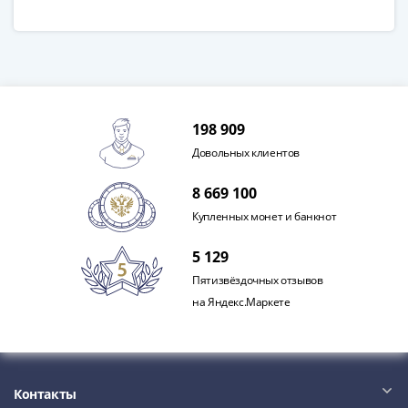
Римская
империя
Другие
Приднестровье
Украина
Монеты
198 909
мира
Довольных клиентов
Австралия
и
8 669 100
Океания
Купленных монет и банкнот
Азия
Америка
5 129
Африка
Пятизвёздочных отзывов
Европа
на Яндекс.Маркете
Другие
страны
Смешанные
лоты
Контакты