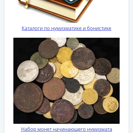
Наборы
Другие
ЕВРО
Германия
Каталоги по нумизматике и бонистике
Евросоюз
ФРГ
ГДР
Третий
рейх
Веймарская
республика
Нотгельды
Германская
империя
Бавария
Данциг
Пруссия
Саар
Набор монет начинающего нумизмата
Священная