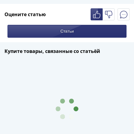
III
(1505-­
Оцените статью
1533)
Иван
Статьи
III
(1462-­
1505)
Купите товары, связанные со статьёй
Василий
II
Темный
(1425-­
1462)
Псков
(1425-­
1510)
Новгород
(1420-­
1478)