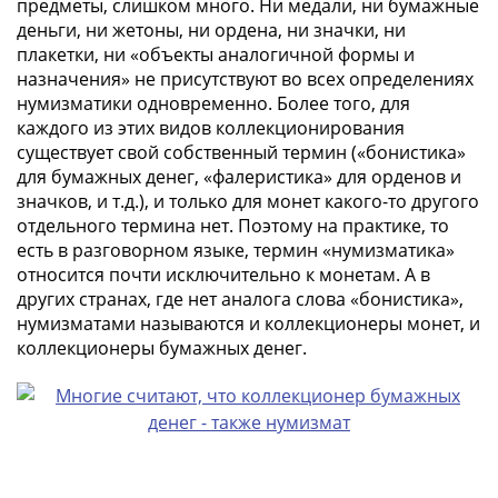
предметы, слишком много. Ни медали, ни бумажные
(1727-
деньги, ни жетоны, ни ордена, ни значки, ни
1729)
плакетки, ни «объекты аналогичной формы и
Екатерина
назначения» не присутствуют во всех определениях
I
нумизматики одновременно. Более того, для
(1725-
каждого из этих видов коллекционирования
1727)
существует свой собственный термин («бонистика»
для бумажных денег, «фалеристика» для орденов и
Петр
значков, и т.д.), и только для монет какого-то другого
I
отдельного термина нет. Поэтому на практике, то
(1700-
есть в разговорном языке, термин «нумизматика»
1725)
относится почти исключительно к монетам. А в
Наборы
других странах, где нет аналога слова «бонистика»,
и
нумизматами называются и коллекционеры монет, и
коллекции
коллекционеры бумажных денег.
Монеты
Древней
Руси
Иван
V