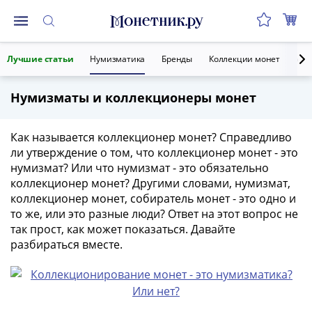
Монеты
Лучшие статьи
Нумизматика
Бренды
Коллекции монет
Ант
Монеты
Российской
Нумизматы и коллекционеры монет
Федерации
Регулярные
выпуски
Как называется коллекционер монет? Справедливо
до
ли утверждение о том, что коллекционер монет - это
реформы
нумизмат? Или что нумизмат - это обязательно
коллекционер монет? Другими словами, нумизмат,
(1992-
коллекционер монет, собиратель монет - это одно и
1993)
то же, или это разные люди? Ответ на этот вопрос не
после
так прост, как может показаться. Давайте
реформы
разбираться вместе.
(1997-
нв)
Юбилейные
и