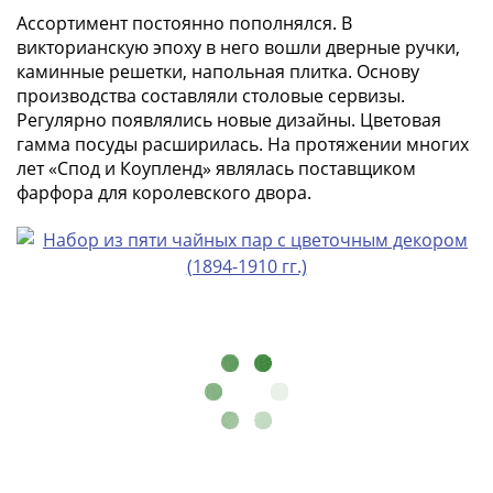
-
Ассортимент постоянно пополнялся. В
1991)
викторианскую эпоху в него вошли дверные ручки,
Юбилейные
каминные решетки, напольная плитка. Основу
производства составляли столовые сервизы.
и
Регулярно появлялись новые дизайны. Цветовая
памятные
гамма посуды расширилась. На протяжении многих
Наборы
лет «Спод и Коупленд» являлась поставщиком
и
фарфора для королевского двора.
коллекции
Монеты
Российской
империи
Николай
II
(1894-
1917)
Александр
III
(1881-