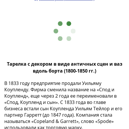
в
ВОВ
75
лет
Победы
в
ВОВ
Человек
труда
Тарелка с декором в виде античных сцен и ваз
Города-
вдоль борта (1800-1850 гг.)
герои
Оружие
В 1833 году предприятие продали Уильяму
Великой
Коупленду. Фирма сменила название на «Спод и
Победы
Коупленд», еще через 2 года ее переименовали в
Олимпиада
«Спод, Коупленд и сын». С 1833 года во главе
в
бизнеса встали сын Коупленда Уильям Тейлор и его
партнер Гарретт (до 1847 года). Компания стала
Сочи
называться «Copeland & Garrett», слово «Spode»
2014
использовали как торговую марку.