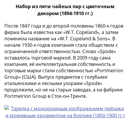
1894)
Набор из пяти чайных пар с цветочным
Александр
декором (1894-1910 гг.)
II
(1854-
После 1847 года и до второй половины 1860-х годов
1881)
фирма была известна как «W.T. Copeland», а затем
Николай
поменяла название на «W.T. Copeland & Sons». В
I
начале 1930-х годов компания стала обществом с
(1826-
ограниченной ответственностью. Слово «Spode»
1855)
оставалось торговой маркой. В 2009 году сама
Александр
компания, её интеллектуальная собственность и
I
торговые марки стали собственностью «Portmeirion
(1801-
Group» (США). Выпуск предметов с голубыми
итальянскими и лесными узорами «Spode»
1825)
продолжили, но не на старых заводах, а на фабрике
Павел
Portmeirion Group в Сток-он-Тренте.
I
(1796-
1801)
Екатерина
II