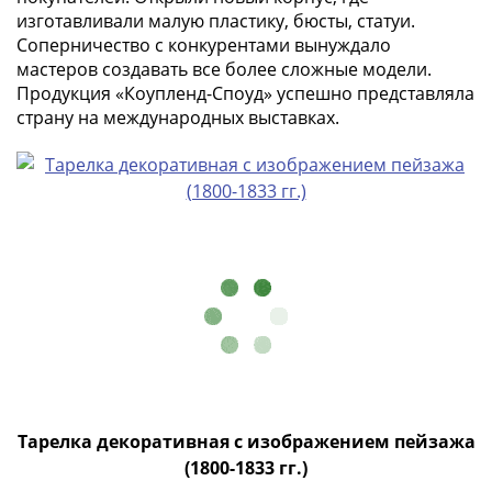
Города-
изготавливали малую пластику, бюсты, статуи.
столицы
Соперничество с конкурентами вынуждало
Европы
мастеров создавать все более сложные модели.
Наборы
Продукция «Коупленд-Споуд» успешно представляла
и
страну на международных выставках.
коллекции
Монеты
СССР
и
РСФСР
РСФСР
и
СССР
(1921-
1958)
СССР
и
Тарелка декоративная с изображением пейзажа
ГКЧП
(1800-1833 гг.)
(1961