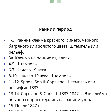
(1727-
1729)
Екатерина
I
(1725-
Ранний период
1727)
Петр
1-3. Ранние клейма красного, синего, черного,
I
багряного или золотого цвета. Штемпель или
(1700-
рельеф.
1725)
3а. Клеймо на ранних изделиях.
Наборы
4-5. Штемпель.
и
6-7. Начало 19 века.
коллекции
8-10. Начало 19 века. Штемпель.
Монеты
11-12. Spode, Son & Copeland. Штемпель или
Древней
рельеф до 1833 г.
Руси
13-14. Copeland & Garrett. 1833-1847 гг. Эти клейма
Иван
обычно сопровождались названием узора.
V
15. После 1847 г.