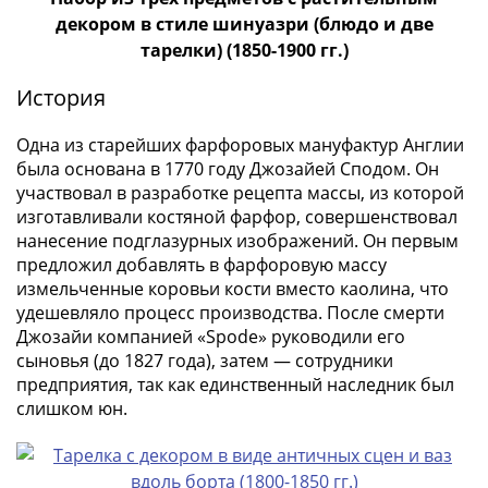
памятные
декором в стиле шинуазри (блюдо и две
Биметаллические
тарелки) (1850-1900 гг.)
(10р)
ГВС
История
и
аналогичные
Одна из старейших фарфоровых мануфактур Англии
(10р)
была основана в 1770 году Джозайей Сподом. Он
200
участвовал в разработке рецепта массы, из которой
изготавливали костяной фарфор, совершенствовал
лет
Получите бесплатно набор всех 18
нанесение подглазурных изображений. Он первым
Победы
новинок ЦБ России 2026 года!
предложил добавлять в фарфоровую массу
1812
измельченные коровьи кости вместо каолина, что
С бесплатной доставкой в любой город РФ!
50
удешевляло процесс производства. После смерти
✅ являются законным платёжным
лет
Джозайи компанией «Spode» руководили его
средством
Победы
сыновья (до 1827 года), затем — сотрудники
в
предприятия, так как единственный наследник был
Получить бесплатно набор новинок
ВОВ
слишком юн.
70
лет
Мне не нужны подарки
Победы