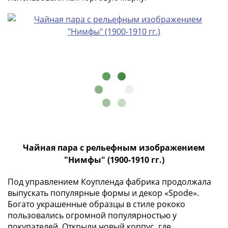
ЧМ
по
футболу
2018
Крымские
события
Архитектура
Красная
книга
Личности
Мультипликация
События
Серебряные
Чайная пара с рельефным изображением
и
"Нимфы" (1900-1910 гг.)
золотые
Под управлением Коупленда фабрика продолжала
Города
выпускать популярные формы и декор «Spode».
трудовой
Богато украшенные образцы в стиле рококо
доблести
пользовались огромной популярностью у
Освобожденные
покупателей. Открыли новый корпус, где