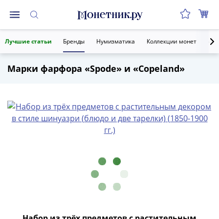
Монеты
Лучшие статьи
Бренды
Нумизматика
Коллекции монет
Ант
Монеты
Российской
Марки фарфора «Spode» и «Copeland»
Федерации
Регулярные
выпуски
до
реформы
(1992-
1993)
после
реформы
(1997-
нв)
Юбилейные
и
Набор из трёх предметов с растительным