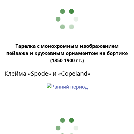
(1762-
1796)
Петр
III
(1762-
1762)
Елизавета
Тарелка с монохромным изображением
(1741-
пейзажа и кружевным орнаментом на бортике
1762)
(1850-1900 гг.)
Иоанн
Клейма «Spode» и «Copeland»
Антонович
(1740-
1741)
Анна
Иоанновна
(1730-
1740)
Петр
II