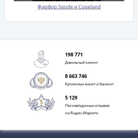
Фарфор Spode и Copeland
198 771
Довольный клиент
8 663 746
Купленных монет и банкнот
5 129
Пятизвёздочных отзывов
на Яндекс.Маркете