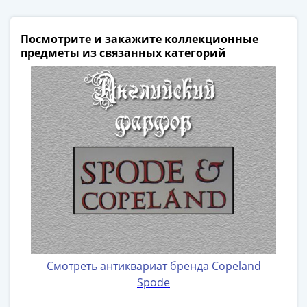
III
(1505-­
Посмотрите и закажите коллекционные
1533)
предметы из связанных категорий
Иван
III
(1462-­
1505)
Василий
II
Темный
(1425-­
1462)
Псков
(1425-­
1510)
Новгород
Смотреть антиквариат бренда Copeland
(1420-­
Spode
1478)