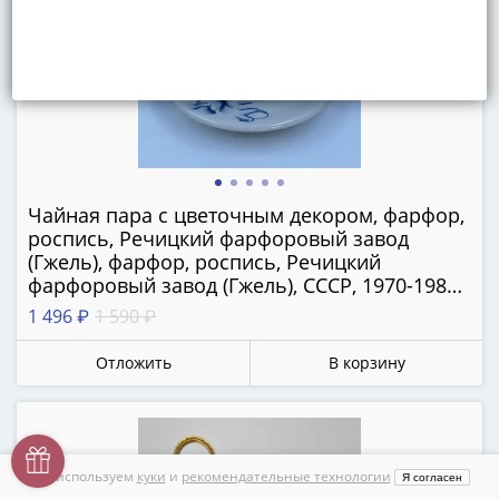
Чайная пара с цветочным декором, фарфор,
роспись, Речицкий фарфоровый завод
(Гжель), фарфор, роспись, Речицкий
фарфоровый завод (Гжель), СССР, 1970-1980
гг.
1 496 ₽
1 590 ₽
Отложить
В корзину
Мы используем
куки
и
рекомендательные технологии
Я согласен