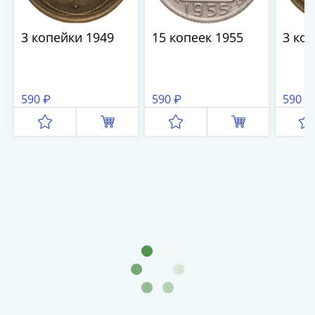
Нижегородско-
Суздальское
княжество
3 копейки 1949
15 копеек 1955
3 ко
(1383-
1431)
США
590 ₽
590 ₽
590 ₽
Регулярные
выпуски
Доллары
Сакагавеи
(индианка)
Доллары
инновации
Президентские
доллары
Квотеры
(парки)
Квотеры
(штаты)