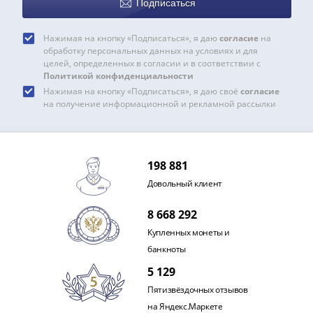
Подписаться
Римская
империя
Нажимая на кнопку «Подписаться», я даю
согласие
на
Другие
обработку персональных данных на условиях и для
Приднестровье
целей, определенных в согласии и в соответствии с
Политикой конфиденциальности
Украина
Нажимая на кнопку «Подписаться», я даю своё
согласие
Монеты
на получение информационной и рекламной рассылки
мира
Австралия
и
Океания
198 881
Азия
Довольный клиент
Америка
Африка
8 668 292
Европа
Купленных монеты и
Другие
банкноты
страны
5 129
Смешанные
Пятизвёздочных отзывов
лоты
на Яндекс.Маркете