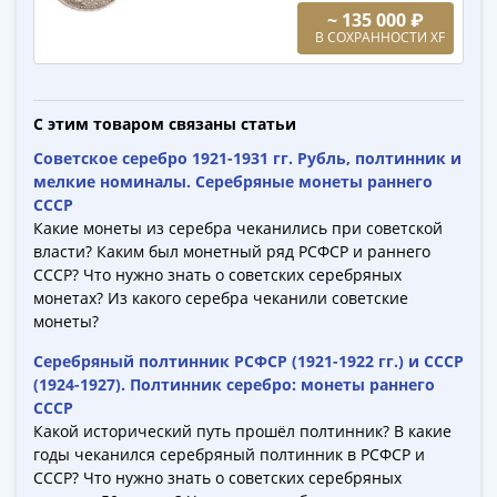
-
~ 135 000 ₽
В СОХРАННОСТИ XF
1991)
Юбилейные
и
памятные
С этим товаром связаны статьи
Наборы
Советское серебро 1921-1931 гг. Рубль, полтинник и
и
мелкие номиналы. Серебряные монеты раннего
коллекции
СССР
Какие монеты из серебра чеканились при советской
Монеты
власти? Каким был монетный ряд РСФСР и раннего
Российской
СССР? Что нужно знать о советских серебряных
империи
монетах? Из какого серебра чеканили советские
Николай
монеты?
II
Серебряный полтинник РСФСР (1921-1922 гг.) и СССР
(1894-
(1924-1927). Полтинник серебро: монеты раннего
1917)
СССР
Александр
Какой исторический путь прошёл полтинник? В какие
III
годы чеканился серебряный полтинник в РСФСР и
(1881-
СССР? Что нужно знать о советских серебряных