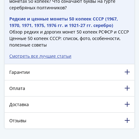
1894)
монетах 50 копеек? Что означают буквы на гурте
Александр
серебряных полтинников?
II
Редкие и ценные монеты 50 копеек СССР (1967,
(1854-
1970, 1971, 1975, 1976 гг. и 1921-27 гг. серебро)
1881)
Обзор редких и дорогих монет 50 копеек РСФСР и СССР
Николай
Ценные 50 копеек СССР: список, фото, особенности,
I
полезные советы
(1826-
Смотреть все лучшие статьи
1855)
Александр
Гарантии
I
(1801-
Оплата
1825)
Павел
I
Доставка
(1796-
1801)
Отзывы
Екатерина
II
198 881 довольный клиент!