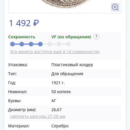
в
ВОВ
75
1 492 ₽
лет
Победы
Сохранность
VF (из обращения)
в
ВОВ
Эта монета доступна ещё в 14 сохранностях
Человек
труда
Упаковка:
Пластиковый холдер
Города-
Тип:
Для обращения
герои
Оружие
Год:
1921 г.
Великой
Номинал:
50 копеек
Победы
Буквы:
АГ
Олимпиада
в
Диаметр (мм):
26,67
Сочи
смотреть капсулы 27-28 мм
2014
Материал:
Серебро