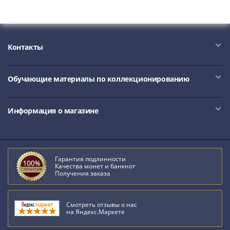
Антика
и
средневековье
Древняя
Контакты
Греция
Древний
Рим
Обучающие материалы по коллекционированию
Византия
Золотая
Орда
Информация о магазине
Крымское
ханство
Речь
Посполитая
Гарантия подлинности
Качества монет и банкнот
Священная
Получения заказа
Римская
империя
Смотреть отзывы о нас
Другие
на Яндекс.Маркете
Банкноты