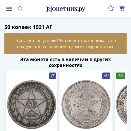
Монеты
50 копеек 1921 АГ
Монеты
Российской
Федерации
Регулярные
выпуски
Эта монета есть в наличии в других
до
сохранностях
реформы
VF
AU
-3%
(1992-
1993)
после
реформы
(1997-
нв)
Юбилейные
и