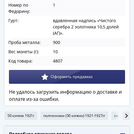
ЧМ
Номер по
1
по
Федорину:
футболу
Гурт:
вдавленная надпись «Чистого
2018
серебра 2 золотника 10,5 долей
Крымские
(АГ)».
события
Проба металла:
900
Архитектура
Красная
Вес монеты (г):
10
книга
Код товара:
4807
Личности
Мультипликация
События
Серебряные
Не удалось загрузить информацию о доставке и
и
оплате из-за ошибки.
золотые
Города
трудовой
50 копеек 1921г
полтинники (50 копеек) 1921-1927гг
серебряные
доблести
Освобожденные
Подробное описание товара