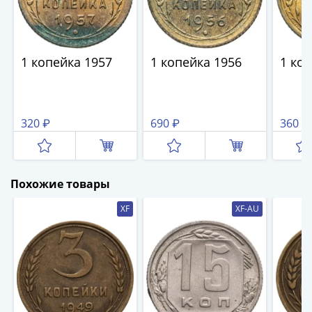
III
(1505-­
1533)
1 копейка 1957
1 копейка 1956
1 ко
Иван
III
(1462-­
1505)
320 ₽
690 ₽
360 ₽
Василий
II
Темный
(1425-­
Похожие товары
1462)
XF
XF-AU
Псков
(1425-­
1510)
Новгород
(1420-­
1478)