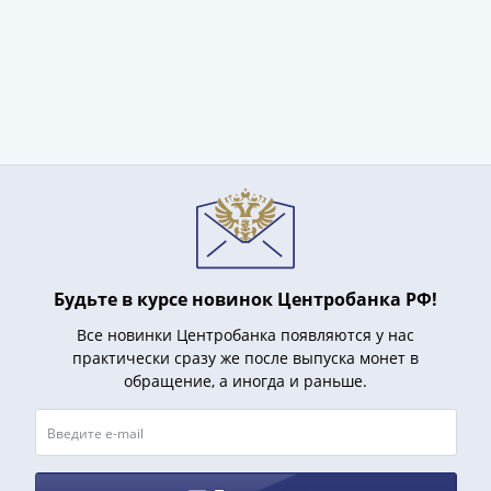
Наборы
Другие
ЕВРО
Германия
Евросоюз
ФРГ
ГДР
Третий
рейх
Веймарская
республика
Нотгельды
Будьте в курсе новинок Центробанка РФ!
Германская
Все новинки Центробанка появляются у нас
империя
практически сразу же после выпуска монет в
Бавария
обращение, а иногда и раньше.
Данциг
Пруссия
Саар
Священная