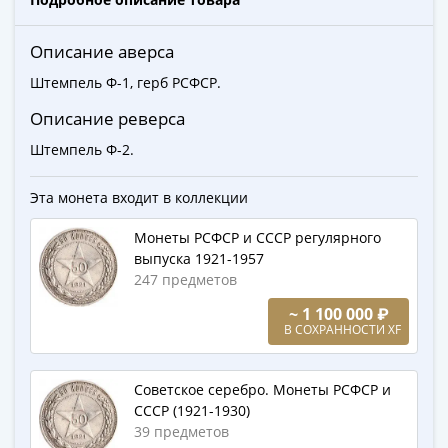
Города-
столицы
Описание аверса
Европы
Наборы
Штемпель Ф-1, герб РСФСР.
и
Описание реверса
коллекции
Штемпель Ф-2.
Монеты
СССР
Эта монета входит в коллекции
и
РСФСР
Монеты РСФСР и СССР регулярного
РСФСР
выпуска 1921-1957
и
247 предметов
СССР
~ 1 100 000 ₽
(1921-
В СОХРАННОСТИ XF
1958)
СССР
Советское серебро. Монеты РСФСР и
и
СССР (1921-1930)
ГКЧП
39 предметов
(1961