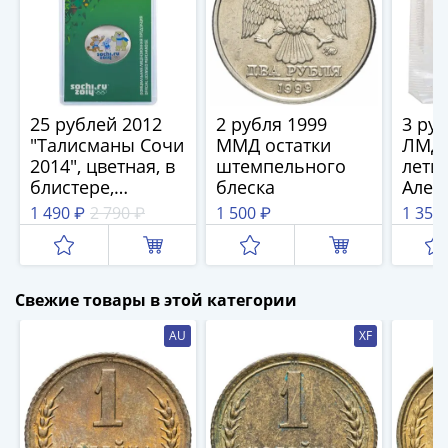
IV
Шуйский
(1606-­
1610)
Борис
25 рублей 2012
2 рубля 1999
3 руб
Годунов
"Талисманы Сочи
ММД остатки
ЛМД 
(1598-­
2014", цветная, в
штемпельного
лети
1605)
блистере,
блеска
Алек
Фёдор
разновидность
Невс
1 490 ₽
2 790 ₽
1 500 ₽
1 357
I
гладкие матовые
Чудс
Иванович
банк
запа
(1584-­
1598)
Свежие товары в этой категории
Иван
AU
XF
IV
Грозный
(1533-
1584)
Василий