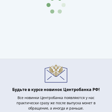
Нижегородско-
Суздальское
княжество
(1383-
1431)
США
Регулярные
выпуски
Доллары
Сакагавеи
(индианка)
Доллары
инновации
Президентские
доллары
Будьте в курсе новинок Центробанка РФ!
Квотеры
(парки)
Все новинки Центробанка появляются у нас
Квотеры
практически сразу же после выпуска монет в
(штаты)
обращение, а иногда и раньше.