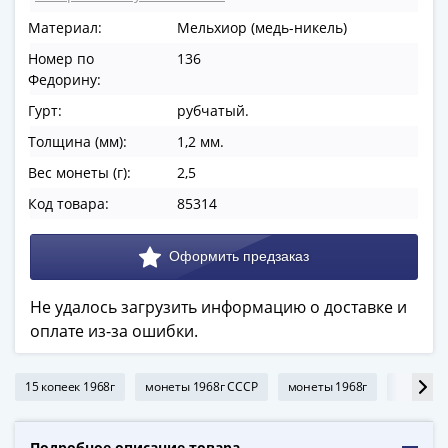
ЧМ
по
Материал:
Мельхиор (медь-никель)
футболу
Номер по
136
2018
Федорину:
Крымские
Гурт:
рубчатый.
события
Толщина (мм):
1,2 мм.
Архитектура
Красная
Вес монеты (г):
2,5
книга
Код товара:
85314
Личности
Мультипликация
События
Серебряные
Не удалось загрузить информацию о доставке и
и
оплате из-за ошибки.
золотые
Города
трудовой
15 копеек 1968г
монеты 1968г СССР
монеты 1968г
монета 
доблести
Освобожденные
Подробное описание товара