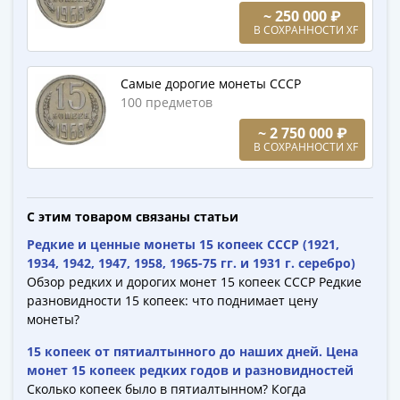
-
~ 250 000 ₽
В СОХРАННОСТИ XF
1991)
Юбилейные
и
Самые дорогие монеты СССР
памятные
100 предметов
Наборы
~ 2 750 000 ₽
и
В СОХРАННОСТИ XF
коллекции
Монеты
Российской
С этим товаром связаны статьи
империи
Редкие и ценные монеты 15 копеек СССР (1921,
Николай
1934, 1942, 1947, 1958, 1965-75 гг. и 1931 г. серебро)
II
Обзор редких и дорогих монет 15 копеек СССР Редкие
(1894-
разновидности 15 копеек: что поднимает цену
1917)
монеты?
Александр
15 копеек от пятиалтынного до наших дней. Цена
III
монет 15 копеек редких годов и разновидностей
(1881-
Сколько копеек было в пятиалтынном? Когда