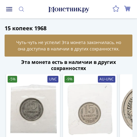
Монеты
15 копеек 1968
Монеты
Российской
Федерации
Регулярные
выпуски
Эта монета есть в наличии в других
до
сохранностях
реформы
-5%
UNC
-9%
AU-UNC
(1992-
1993)
после
реформы
(1997-
нв)
Юбилейные
и