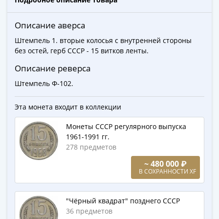
Города-
столицы
Описание аверса
Европы
Наборы
Штемпель 1. вторые колосья с внутренней стороны
и
без остей, герб СССР - 15 витков ленты.
коллекции
Описание реверса
Монеты
Штемпель Ф-102.
СССР
и
Эта монета входит в коллекции
РСФСР
РСФСР
Монеты СССР регулярного выпуска
и
1961-1991 гг.
СССР
278 предметов
(1921-
~ 480 000 ₽
1958)
В СОХРАННОСТИ XF
СССР
и
"Чёрный квадрат" позднего СССР
ГКЧП
36 предметов
(1961