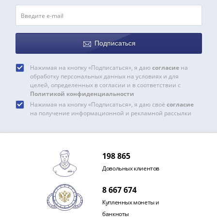
Наборы
Другие
ЕВРО
Германия
Подписаться
Евросоюз
ФРГ
Нажимая на кнопку «Подписаться», я даю
согласие
на
ГДР
обработку персональных данных на условиях и для
Третий
целей, определенных в согласии и в соответствии с
Политикой конфиденциальности
рейх
Нажимая на кнопку «Подписаться», я даю своё
согласие
Веймарская
на получение информационной и рекламной рассылки
республика
Нотгельды
Германская
империя
198 865
Бавария
Довольных клиентов
Данциг
Пруссия
8 667 674
Саар
Купленных монеты и
Священная
банкноты