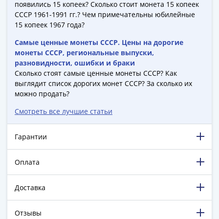
1894)
появились 15 копеек? Сколько стоит монета 15 копеек
Александр
СССР 1961-1991 гг.? Чем примечательны юбилейные
II
15 копеек 1967 года?
(1854-
Самые ценные монеты СССР. Цены на дорогие
1881)
монеты СССР, региональные выпуски,
Николай
разновидности, ошибки и браки
I
Сколько стоят самые ценные монеты СССР? Как
(1826-
выглядит список дорогих монет СССР? За сколько их
1855)
можно продать?
Александр
Смотреть все лучшие статьи
I
(1801-
Гарантии
1825)
Павел
Оплата
I
(1796-
1801)
Доставка
Екатерина
II
Отзывы