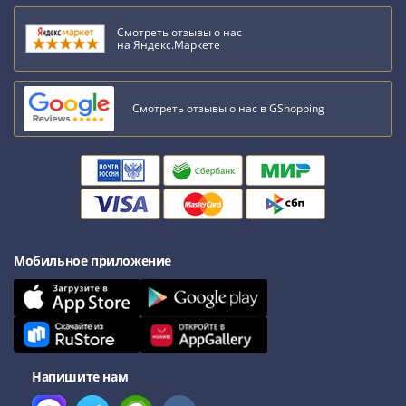
Антика
и
Смотреть отзывы о нас
средневековье
на Яндекс.Маркете
Древняя
Греция
Древний
Смотреть отзывы о нас в GShopping
Рим
Византия
Золотая
Орда
Крымское
ханство
Речь
Мобильное приложение
Посполитая
Священная
Римская
империя
Другие
Напишите нам
Банкноты