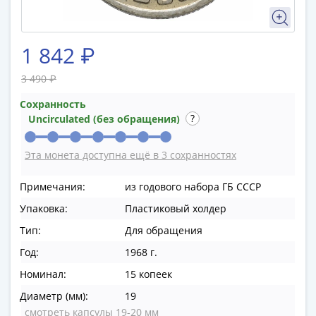
в
ВОВ
75
1 842 ₽
лет
Победы
3 490 ₽
в
Сохранность
ВОВ
Uncirculated (без обращения)
Человек
труда
Эта монета доступна ещё в 3 сохранностях
Города-
герои
Примечания:
из годового набора ГБ СССР
Оружие
Упаковка:
Пластиковый холдер
Великой
Тип:
Для обращения
Победы
Олимпиада
Год:
1968 г.
в
Номинал:
15 копеек
Сочи
Диаметр (мм):
19
2014
смотреть капсулы 19-20 мм