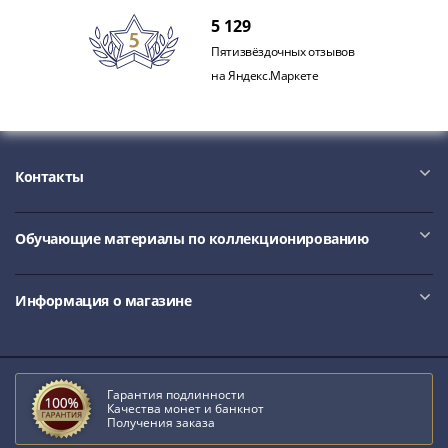
Римская
5 129
империя
Пятизвёздочных отзывов
Другие
на Яндекс.Маркете
Приднестровье
Украина
Монеты
мира
Контакты
Австралия
и
Океания
Обучающие материалы по коллекционированию
Азия
Америка
Информация о магазине
Африка
Европа
Другие
страны
Гарантия подлинности
Смешанные
Качества монет и банкнот
лоты
Получения заказа