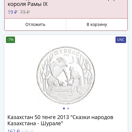
короля Рамы IX
-
1991)
19 ₽
73 ₽
Юбилейные
Отложить
В корзину
и
памятные
Наборы
-7%
UNC
и
коллекции
Монеты
Российской
империи
Николай
II
(1894-
1917)
Александр
Казахстан 50 тенге 2013 "Сказки народов
III
Казахстана - Шурале"
(1881-
162 ₽
175 ₽