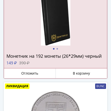
IV
Шуйский
(1606-­
1610)
Борис
Годунов
(1598-­
1605)
Фёдор
I
Монетник на 192 монеты (26*29мм) черный
Иванович
149 ₽
390 ₽
(1584-­
1598)
Отложить
В корзину
Иван
IV
ЛИКВИДАЦИЯ
BUNC
Грозный
(1533-
1584)
Василий