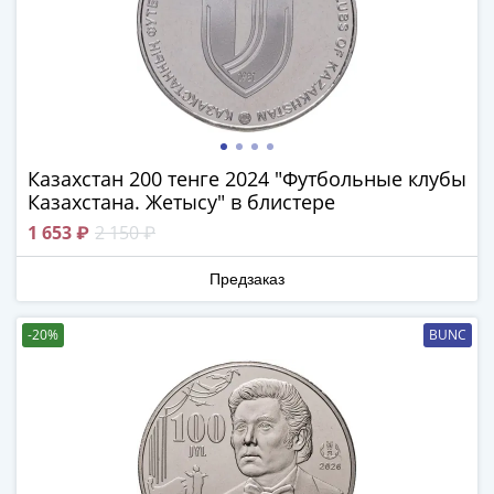
III
(1505-­
1533)
Иван
III
(1462-­
1505)
Казахстан 200 тенге 2024 "Футбольные клубы
Казахстана. Жетысу" в блистере
Василий
II
1 653 ₽
2 150 ₽
Темный
(1425-­
Предзаказ
1462)
Псков
-20%
BUNC
(1425-­
1510)
Новгород
(1420-­
1478)