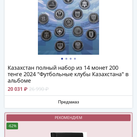
и
Петр
I
(1682-
1717)
Федор
III
Алексеевич
(1676-
1682)
Казахстан полный набор из 14 монет 200
Алексей
тенге 2024 "Футбольные клубы Казахстана" в
альбоме
Михайлович
(1645-
20 031 ₽
26 990 ₽
1676)
Михаил
Предзаказ
Федорович
(1613-
РЕКОМЕНДУЕМ
1645)
-62%
Василий