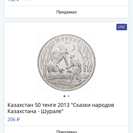
1894)
Александр
Предзаказ
II
(1854-
UNC
1881)
Николай
I
(1826-
1855)
Александр
I
(1801-
1825)
Павел
I
Казахстан 50 тенге 2013 "Сказки народов
(1796-
Казахстана - Шурале"
1801)
206 ₽
Екатерина
II
Предзаказ