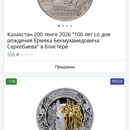
Нижегородско-
Суздальское
княжество
(1383-
1431)
Казахстан 200 тенге 2026 "100 лет со дня
США
рождения Ермека Бекмухамедовича
Регулярные
Серкебаева" в блистере
выпуски
555 ₽
690 ₽
Доллары
Сакагавеи
Предзаказ
(индианка)
Доллары
-17%
PROOF
инновации
Президентские
доллары
Квотеры
(парки)
Квотеры
(штаты)