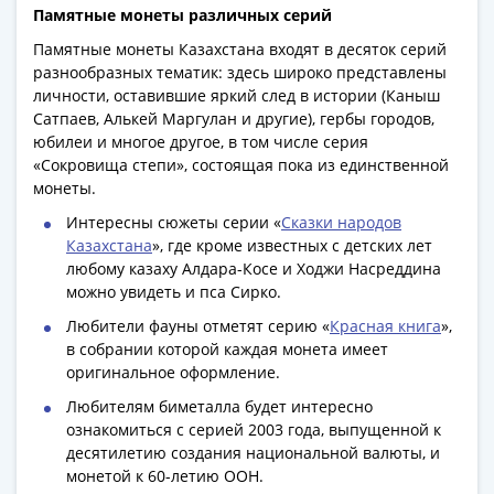
Банкноты
Памятные монеты различных серий
РФ
Памятные монеты Казахстана входят в десяток серий
1992
разнообразных тематик: здесь широко представлены
1993
личности, оставившие яркий след в истории (Каныш
1994
Сатпаев, Алькей Маргулан и другие), гербы городов,
1995
юбилеи и многое другое, в том числе серия
«Сокровища степи», состоящая пока из единственной
1997
монеты.
2001
2004
Интересны сюжеты серии «
Сказки народов
2010
Казахстана
», где кроме известных с детских лет
любому казаху Алдара-Косе и Ходжи Насреддина
2017
можно увидеть и пса Сирко.
2022-
2025
Любители фауны отметят серию «
Красная книга
»,
в собрании которой каждая монета имеет
Памятные
оригинальное оформление.
Банкноты
мира
Любителям биметалла будет интересно
ознакомиться с серией 2003 года, выпущенной к
Австралия
десятилетию создания национальной валюты, и
и
монетой к 60-летию ООН.
Океания