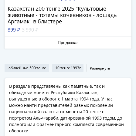
Антика
и
Казахстан 200 тенге 2025 "Культовые
средневековье
животные - тотемы кочевников - лошадь
Аргамак" в блистере
Древняя
Греция
899 ₽
3 990 ₽
Древний
Предзаказ
Рим
Византия
Золотая
Орда
юбилейные 500 тенге
10 тенге 1993г
Развернуть
Крымское
ханство
В разделе представлены как памятные, так и
Речь
обиходные монеты Республики Казахстан,
Посполитая
выпущенные в оборот с 1 марта 1994 года. У нас
Священная
можно найти представителей разных поколений
Римская
национальной валюты: от монеты 20 тенге с
империя
портретом Аль-Фараби, датированной 1993 годом, до
Другие
полного или фрагментарного комплекта современной
Банкноты
оборотки.