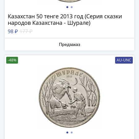
ЧМ
по
футболу
Казахстан 50 тенге 2013 год (Серия сказки
2018
народов Казахстана - Шурале)
Крымские
98 ₽
177 ₽
события
Архитектура
Предзаказ
Красная
книга
-48%
AU-UNC
Личности
Мультипликация
События
Серебряные
и
золотые
Города
трудовой
доблести
Освобожденные