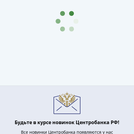
акции
Чеки
и
купоны
ВНЕШПОСЫЛТОРГ
Дорожные
Круизные
Отрезные
Отрезные
(серия
Д)
Другие
Наборы
и
коллекции
Будьте в курсе новинок Центробанка РФ!
Все новинки Центробанка появляются у нас