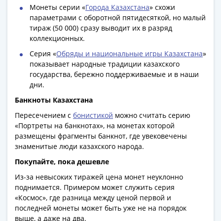
Азия
Монеты серии «
Города Казахстана
» схожи
параметрами с оборотной пятидесяткой, но малый
Америка
тираж (50 000) сразу выводит их в разряд
Африка
коллекционных.
Европа
Серия «
Обряды и национальные игры Казахстана
»
СНГ
показывает народные традиции казахского
и
государства, бережно поддерживаемые и в наши
страны
дни.
Балтии
Банкноты Казахстана
Смешанные
лоты
Пересечением с
бонистикой
можно считать серию
Другие
«Портреты на банкнотах», на монетах которой
размещены фрагменты банкнот, где увековечены
страны
знаменитые люди казахского народа.
Банкноты
СССР
Покупайте, пока дешевле
1917
Из-за невысоких тиражей цена монет неуклонно
-
поднимается. Примером может служить серия
1923
«Космос», где разница между ценой первой и
последней монеты может быть уже не на порядок
1917
выше, а даже на два.