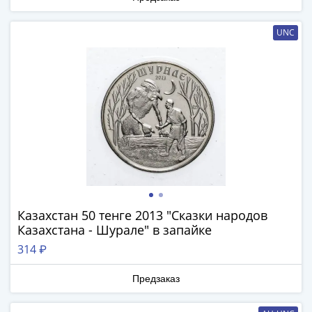
(1762-
1796)
UNC
Петр
III
(1762-
1762)
Елизавета
(1741-
1762)
Иоанн
Антонович
(1740-
1741)
Казахстан 50 тенге 2013 "Сказки народов
Анна
Казахстана - Шурале" в запайке
Иоанновна
314 ₽
(1730-
1740)
Предзаказ
Петр
II