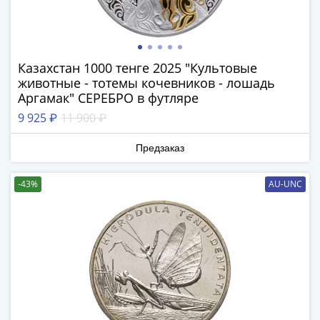
Наборы
Другие
ЕВРО
Германия
Казахстан 1000 тенге 2025 "Культовые
Евросоюз
животные - тотемы кочевников - лошадь
ФРГ
Аргамак" СЕРЕБРО в футляре
ГДР
9 925 ₽
11 900 ₽
Третий
рейх
Предзаказ
Веймарская
республика
-43%
AU-UNC
Нотгельды
Германская
империя
Бавария
Данциг
Пруссия
Саар
Священная