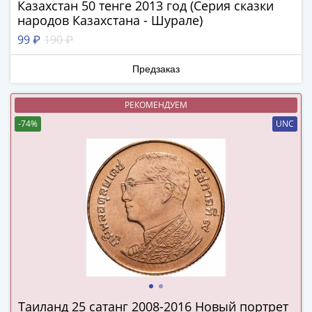
Казахстан 50 тенге 2013 год (Серия сказки
Города-
народов Казахстана - Шурале)
столицы
Европы
99 ₽
190 ₽
Наборы
Предзаказ
и
коллекции
Монеты
РЕКОМЕНДУЕМ
СССР
-74%
UNC
и
РСФСР
РСФСР
и
СССР
(1921-
1958)
СССР
и
ГКЧП
Таиланд 25 сатанг 2008-2016 Новый портрет
(1961