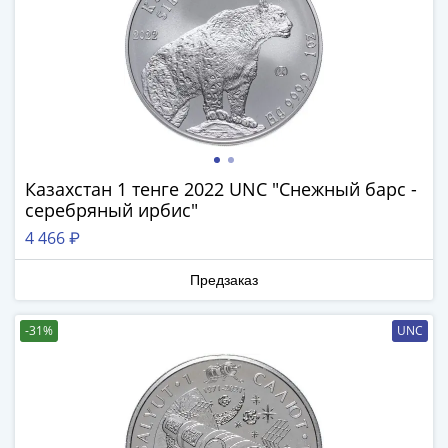
Нижегородско-
Суздальское
княжество
(1383-
1431)
США
Регулярные
выпуски
Казахстан 1 тенге 2022 UNC "Снежный барс -
Доллары
серебряный ирбис"
Сакагавеи
4 466 ₽
(индианка)
Доллары
Предзаказ
инновации
Президентские
-31%
UNC
доллары
Квотеры
(парки)
Квотеры
(штаты)