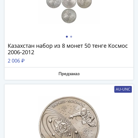
памятные
Биметаллические
(10р)
ГВС
и
аналогичные
Казахстан набор из 8 монет 50 тенге Космос
(10р)
2006-2012
200
2 006 ₽
лет
Победы
Предзаказ
1812
50
AU-UNC
лет
Победы
в
ВОВ
70
лет
Победы