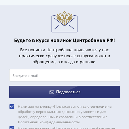
акции
Чеки
и
купоны
Арктикуголь
ВНЕШПОСЫЛТОРГ
Будьте в курсе новинок Центробанка РФ!
Дорожные
Все новинки Центробанка появляются у нас
Круизные
практически сразу же после выпуска монет в
Отрезные
обращение, а иногда и раньше.
Отрезные
(серия
Д)
Другие
Подписаться
Наборы
и
Нажимая на кнопку «Подписаться», я даю
согласие
на
коллекции
обработку персональных данных на условиях и для
целей, определенных в согласии и в соответствии с
Политикой конфиденциальности
Нажимая на кнопку «Подписаться», я даю своё
согласие