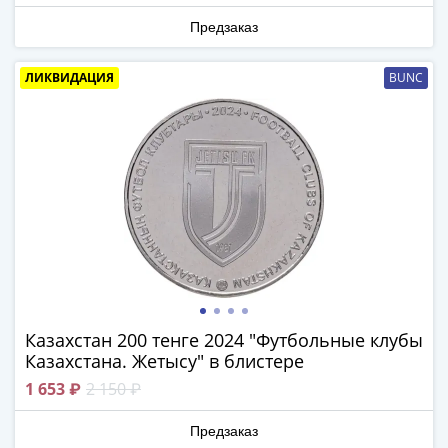
1894)
Александр
Предзаказ
II
(1854-
ЛИКВИДАЦИЯ
BUNC
1881)
Николай
I
(1826-
1855)
Александр
I
(1801-
1825)
Павел
I
Казахстан 200 тенге 2024 "Футбольные клубы
(1796-
Казахстана. Жетысу" в блистере
1801)
1 653 ₽
2 150 ₽
Екатерина
II
Предзаказ