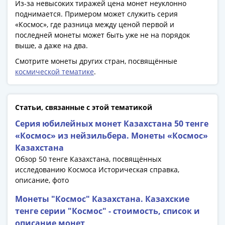
Банкноты
Из-за невысоких тиражей цена монет неуклонно
поднимается. Примером может служить серия
РФ
«Космос», где разница между ценой первой и
1992
последней монеты может быть уже не на порядок
1993
выше, а даже на два.
1994
Смотрите монеты других стран, посвящённые
1995
космической тематике
.
1997
2001
2004
Статьи, связанные с этой тематикой
2010
Серия юбилейных монет Казахстана 50 тенге
2017
«Космос» из нейзильбера. Монеты «Космос»
2022-
Казахстана
2025
Обзор 50 тенге Казахстана, посвящённых
Памятные
исследованию Космоса Историческая справка,
Банкноты
описание, фото
мира
Австралия
Монеты "Космос" Казахстана. Казахские
и
тенге серии "Космос" - стоимость, список и
Океания
описание монет