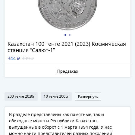
Наборы
Другие
ЕВРО
Германия
Евросоюз
ФРГ
Казахстан 100 тенге 2021 (2023) Космическая
ГДР
станция “Салют-1”
Третий
344 ₽
499 ₽
рейх
Веймарская
Предзаказ
республика
Нотгельды
Германская
империя
200 тенге 2020г
10 тенге 2005г
Развернуть
Бавария
Данциг
В разделе представлены как памятные, так и
Пруссия
обиходные монеты Республики Казахстан,
Саар
выпущенные в оборот с 1 марта 1994 года. У нас
Священная
можно найти представителей разных поколений