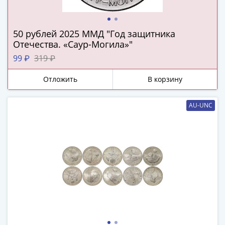
ЧМ
по
футболу
50 рублей 2025 ММД "Год защитника
2018
Отечества. «Саур-Могила»"
Крымские
99 ₽
319 ₽
события
Архитектура
Отложить
В корзину
Красная
книга
AU-UNC
Личности
Мультипликация
События
Серебряные
и
золотые
Города
трудовой
доблести
Освобожденные