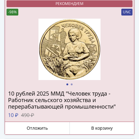
РЕКОМЕНДУЕМ
(1727-
1729)
-98%
UNC
Екатерина
I
(1725-
1727)
Петр
I
(1700-
1725)
Наборы
и
10 рублей 2025 ММД "Человек труда -
коллекции
Работник сельского хозяйства и
Монеты
перерабатывающей промышленности"
Древней
10 ₽
490 ₽
Руси
Иван
Отложить
В корзину
V