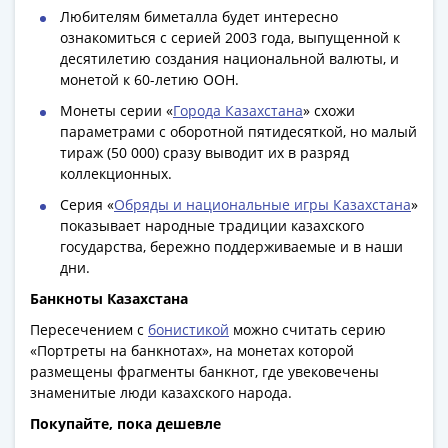
Антика
Любителям биметалла будет интересно
и
ознакомиться с серией 2003 года, выпущенной к
средневековье
десятилетию создания национальной валюты, и
Древняя
монетой к 60-летию ООН.
Греция
Монеты серии «
Города Казахстана
» схожи
Древний
параметрами с оборотной пятидесяткой, но малый
Рим
тираж (50 000) сразу выводит их в разряд
Византия
коллекционных.
Золотая
Серия «
Обряды и национальные игры Казахстана
»
Орда
показывает народные традиции казахского
Крымское
государства, бережно поддерживаемые и в наши
ханство
дни.
Речь
Банкноты Казахстана
Посполитая
Пересечением с
бонистикой
можно считать серию
Священная
«Портреты на банкнотах», на монетах которой
Римская
размещены фрагменты банкнот, где увековечены
империя
знаменитые люди казахского народа.
Другие
Покупайте, пока дешевле
Банкноты