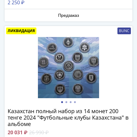
2 250 ₽
-
1991)
Предзаказ
Юбилейные
и
ЛИКВИДАЦИЯ
BUNC
памятные
Наборы
и
коллекции
Монеты
Российской
империи
Николай
II
(1894-
1917)
Казахстан полный набор из 14 монет 200
Александр
тенге 2024 "Футбольные клубы Казахстана" в
III
альбоме
(1881-
20 031 ₽
26 990 ₽