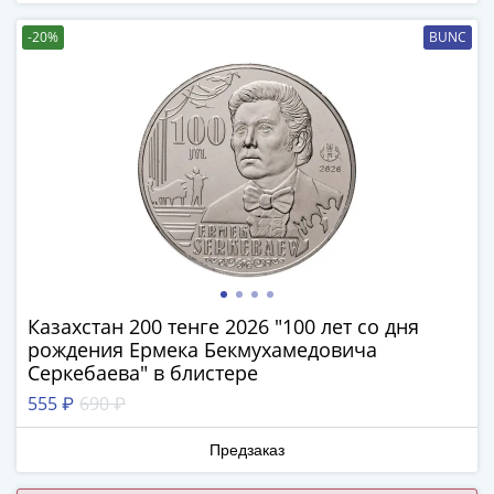
(1762-
1796)
-20%
BUNC
Петр
III
(1762-
1762)
Елизавета
(1741-
1762)
Иоанн
Антонович
(1740-
Казахстан 200 тенге 2026 "100 лет со дня
1741)
рождения Ермека Бекмухамедовича
Анна
Серкебаева" в блистере
Иоанновна
555 ₽
690 ₽
(1730-
1740)
Предзаказ
Петр
II