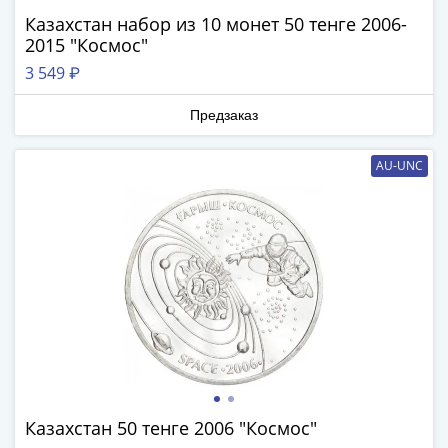
Города-
Казахстан набор из 10 монет 50 тенге 2006-
столицы
2015 "Космос"
Европы
3 549 ₽
Наборы
и
Предзаказ
коллекции
Монеты
AU-UNC
СССР
и
РСФСР
РСФСР
и
СССР
(1921-
1958)
СССР
и
ГКЧП
Казахстан 50 тенге 2006 "Космос"
(1961