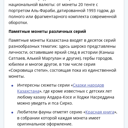
Римская
национальной валюты: от монеты 20 тенге с
портретом Аль-Фараби, датированной 1993 годом, до
империя
полного или фрагментарного комплекта современной
Другие
оборотки.
Приднестровье
Памятные монеты различных серий
Украина
Монеты
Памятные монеты Казахстана входят в десяток серий
мира
разнообразных тематик: здесь широко представлены
Австралия
личности, оставившие яркий след в истории (Каныш
Сатпаев, Алькей Маргулан и другие), гербы городов,
и
юбилеи и многое другое, в том числе серия
Океания
«Сокровища степи», состоящая пока из единственной
Азия
монеты.
Америка
Интересны сюжеты серии «
Сказки народов
Африка
Казахстана
», где кроме известных с детских лет
Европа
любому казаху Алдара-Косе и Ходжи Насреддина
Другие
можно увидеть и пса Сирко.
страны
Любители фауны отметят серию «
Красная книга
»,
Смешанные
в собрании которой каждая монета имеет
лоты
оригинальное оформление.