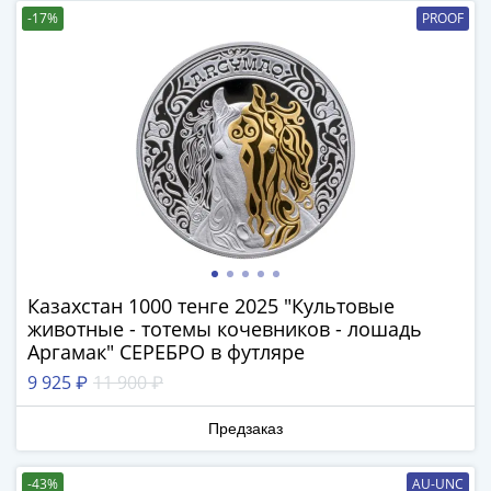
и
-17%
PROOF
Петр
I
(1682-
1717)
Федор
III
Алексеевич
(1676-
1682)
Алексей
Михайлович
Казахстан 1000 тенге 2025 "Культовые
(1645-
животные - тотемы кочевников - лошадь
1676)
Аргамак" СЕРЕБРО в футляре
Михаил
9 925 ₽
11 900 ₽
Федорович
(1613-
Предзаказ
1645)
Василий
-43%
AU-UNC