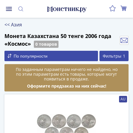
Монеты
<<
Азия
Монеты
Российской
Монета Казахстана 50 тенге 2006 года
Федерации
«Космос»
0 товаров
Регулярные
Фильтры
1
По популярности
выпуски
до
По заданным параметрам ничего не найдено, но
реформы
по этим параметрам есть товары, которые могут
(1992-
появиться в продаже.
1993)
Оформите предзаказ на них сейчас!
после
реформы
AU
(1997-
нв)
Юбилейные
и