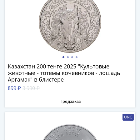
III
(1505-­
1533)
Иван
III
(1462-­
1505)
Василий
II
Казахстан 200 тенге 2025 "Культовые
Темный
животные - тотемы кочевников - лошадь
Аргамак" в блистере
(1425-­
1462)
899 ₽
3 990 ₽
Псков
Предзаказ
(1425-­
1510)
Новгород
UNC
(1420-­
1478)