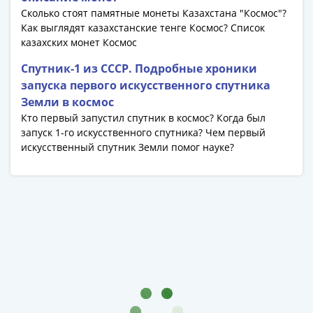
Азия
Сколько стоят памятные монеты Казахстана "Космос"?
Америка
Как выглядят казахстанские тенге Космос? Список
казахских монет Космос
Африка
Европа
Спутник-1 из СССР. Подробные хроники
СНГ
запуска первого искусственного спутника
и
Земли в космос
страны
Кто первый запустил спутник в космос? Когда был
Балтии
запуск 1-го искусственного спутника? Чем первый
Смешанные
искусственный спутник Земли помог науке?
лоты
Другие
страны
Банкноты
СССР
1917
-
1923
1917