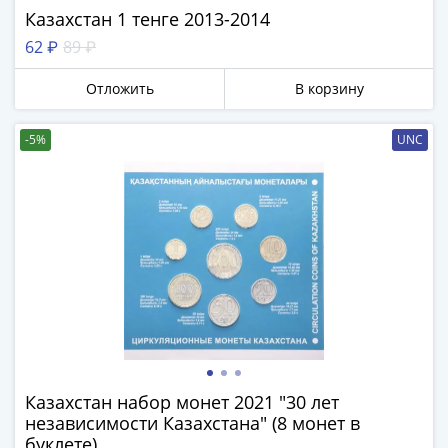
и
Казахстан 1 тенге 2013-2014
Петр
62 ₽
89 ₽
I
(1682-
Отложить
В корзину
1717)
Федор
-5%
UNC
III
Алексеевич
(1676-
1682)
Алексей
Михайлович
(1645-
1676)
Михаил
Федорович
(1613-
Казахстан набор монет 2021 "30 лет
1645)
независимости Казахстана" (8 монет в
Василий
буклете)