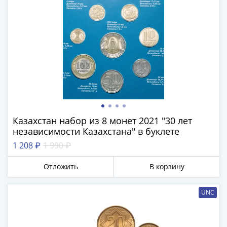
акции
Чеки
и
купоны
Арктикуголь
ВНЕШПОСЫЛТОРГ
Дорожные
Круизные
Отрезные
Отрезные
Казахстан набор из 8 монет 2021 "30 лет
(серия
независимости Казахстана" в буклете
Д)
1 208 ₽
1 990 ₽
Другие
Наборы
Отложить
В корзину
и
коллекции
UNC