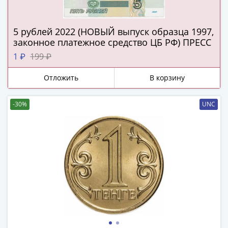
(1727-
1729)
5 рублей 2022 (НОВЫЙ выпуск образца 1997,
Екатерина
законное платежное средство ЦБ РФ) ПРЕСС
I
1 ₽
199 ₽
(1725-
1727)
Отложить
В корзину
Петр
I
-30%
UNC
(1700-
1725)
Наборы
и
коллекции
Монеты
Древней
Руси
Иван
V