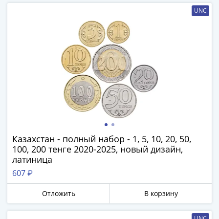
1918
1919
UNC
-
1920гг
1921
1922
1923
1924
-
1932
1934
1937
Казахстан - полный набор - 1, 5, 10, 20, 50,
1938
100, 200 тенге 2020-2025, новый дизайн,
1947
латиница
(1957)
607 ₽
1961
(по
Отложить
В корзину
Засько)
1961
UNC