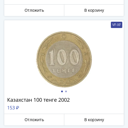
Азия
Отложить
В корзину
Америка
Африка
Европа
VF-XF
СНГ
и
страны
Балтии
Смешанные
лоты
Другие
страны
Банкноты
СССР
Казахстан 100 тенге 2002
1917
-
153 ₽
1923
Отложить
В корзину
1917