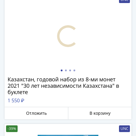
1991
Гражданская
война
Банкноты
царской
России
Частные
выпуски
Банкноты
с
красивыми
Казахстан, годовой набор из 8-ми монет
номерами
2021 "30 лет независимости Казахстана" в
Лотерейные
буклете
билеты
1 550 ₽
Евросувенир
"0
Отложить
В корзину
евро"
Облигации
-39%
UNC
и