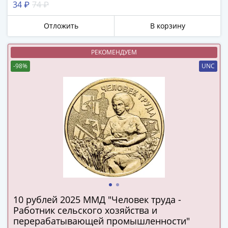
34 ₽
74 ₽
в
ВОВ
Отложить
В корзину
75
лет
РЕКОМЕНДУЕМ
Победы
-98%
UNC
в
ВОВ
Человек
труда
Города-
герои
Оружие
Великой
Победы
Олимпиада
в
10 рублей 2025 ММД "Человек труда -
Сочи
Работник сельского хозяйства и
2014
перерабатывающей промышленности"