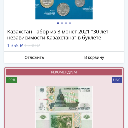
(1762-
1796)
Петр
III
(1762-
Казахстан набор из 8 монет 2021 "30 лет
1762)
независимости Казахстана" в буклете
Елизавета
1 355 ₽
1 390 ₽
(1741-
1762)
Отложить
В корзину
Иоанн
Антонович
РЕКОМЕНДУЕМ
(1740-
-99%
UNC
1741)
Анна
Иоанновна
(1730-
1740)
Петр
II