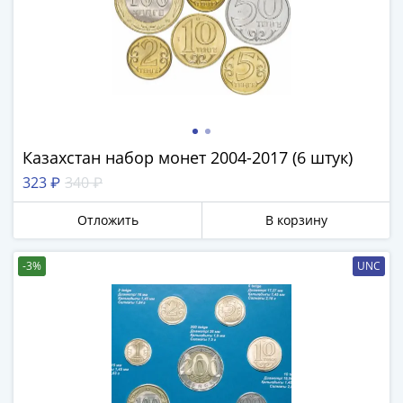
1894)
Александр
II
(1854-
1881)
Николай
I
(1826-
Казахстан набор монет 2004-2017 (6 штук)
1855)
323 ₽
340 ₽
Александр
I
Отложить
В корзину
(1801-
1825)
-3%
UNC
Павел
I
(1796-
1801)
Екатерина
II