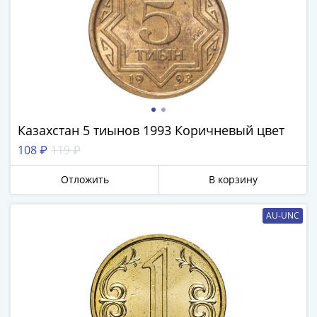
Наборы
Другие
ЕВРО
Германия
Евросоюз
ФРГ
ГДР
Третий
Казахстан 5 тиынов 1993 Коричневый цвет
рейх
108 ₽
119 ₽
Веймарская
республика
Отложить
В корзину
Нотгельды
Германская
AU-UNC
империя
Бавария
Данциг
Пруссия
Саар
Священная