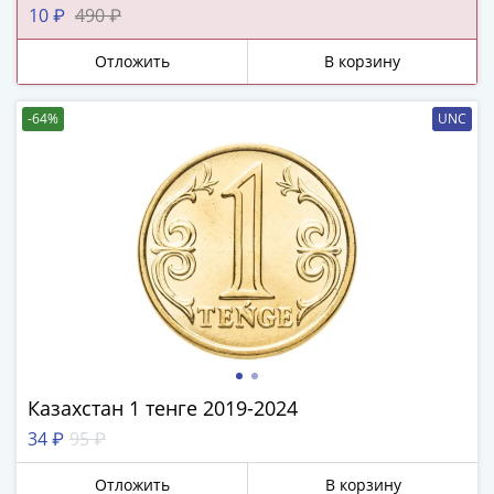
ЧМ
10 ₽
490 ₽
по
футболу
Отложить
В корзину
2018
Крымские
-64%
UNC
события
Архитектура
Красная
книга
Личности
Мультипликация
События
Серебряные
и
золотые
Города
Казахстан 1 тенге 2019-2024
трудовой
34 ₽
95 ₽
доблести
Освобожденные
Отложить
В корзину