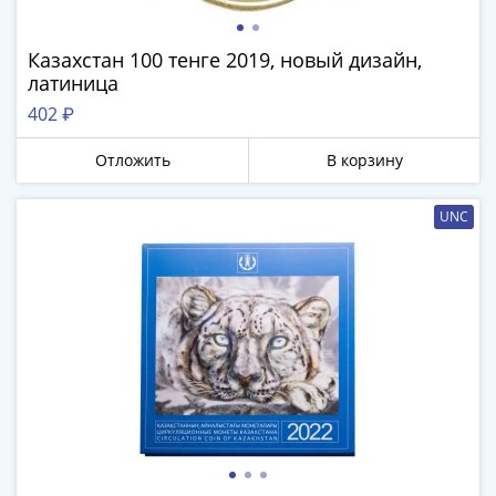
Антика
и
средневековье
Казахстан 100 тенге 2019, новый дизайн,
Древняя
латиница
Греция
402 ₽
Древний
Рим
Отложить
В корзину
Византия
Золотая
UNC
Орда
Крымское
ханство
Речь
Посполитая
Священная
Римская
империя
Другие
Банкноты