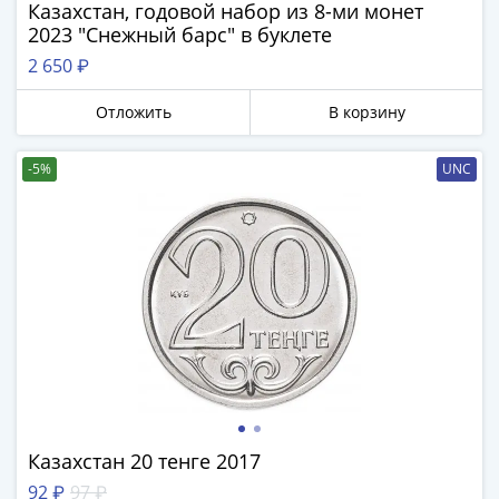
Банкноты
Казахстан, годовой набор из 8-ми монет
2023 "Снежный барс" в буклете
РФ
1992
2 650 ₽
1993
Отложить
В корзину
1994
1995
1997
-5%
UNC
2001
2004
2010
2017
2022-
2025
Памятные
Банкноты
мира
Австралия
Казахстан 20 тенге 2017
и
Океания
92 ₽
97 ₽