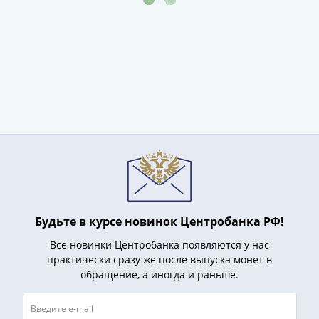
(1762-
1796)
Петр
III
(1762-
1762)
Елизавета
(1741-
1762)
Иоанн
Антонович
(1740-
1741)
Будьте в курсе новинок Центробанка РФ!
Анна
Иоанновна
Все новинки Центробанка появляются у нас
практически сразу же после выпуска монет в
(1730-
обращение, а иногда и раньше.
1740)
Петр
II