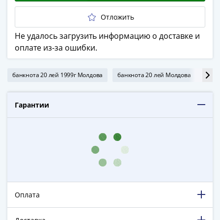
в
Отложить
ВОВ
75
Не удалось загрузить информацию о доставке и
лет
оплате из-за ошибки.
Победы
в
банкнота 20 лей 1999г Молдова
банкнота 20 лей Молдова
банк
ВОВ
Человек
труда
Гарантии
Города-
герои
Оружие
Великой
Победы
Олимпиада
в
Оплата
Сочи
2014