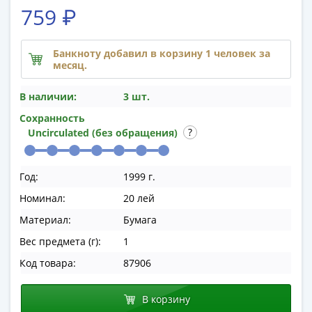
памятные
759 ₽
Биметаллические
(10р)
Банкноту добавил в корзину 1 человек за
ГВС
месяц.
и
аналогичные
В наличии:
3 шт.
(10р)
Сохранность
200
Uncirculated (без обращения)
лет
Победы
1812
Год:
1999 г.
50
Номинал:
20 лей
лет
Материал:
Бумага
Победы
в
Вес предмета (г):
1
ВОВ
Код товара:
87906
70
лет
В корзину
Победы