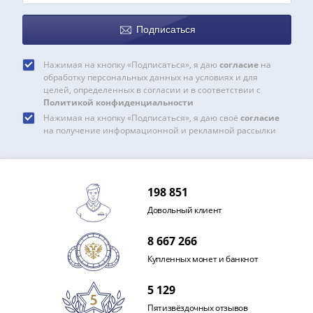
(1727-
1729)
Подписаться
Екатерина
I
Нажимая на кнопку «Подписаться», я даю
согласие
на
(1725-
обработку персональных данных на условиях и для
целей, определенных в согласии и в соответствии с
1727)
Политикой конфиденциальности
Петр
Нажимая на кнопку «Подписаться», я даю своё
согласие
I
на получение информационной и рекламной рассылки
(1700-
1725)
Наборы
198 851
и
Довольный клиент
коллекции
Монеты
8 667 266
Древней
Купленных монет и банкнот
Руси
Иван
5 129
V
Пятизвёздочных отзывов