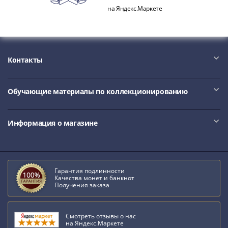
и
на Яндекс.Маркете
Петр
I
(1682-
1717)
Контакты
Федор
III
Алексеевич
Обучающие материалы по коллекционированию
(1676-
1682)
Алексей
Информация о магазине
Михайлович
(1645-
1676)
Михаил
Гарантия подлинности
Качества монет и банкнот
Федорович
Получения заказа
(1613-
1645)
Смотреть отзывы о нас
Василий
на Яндекс.Маркете