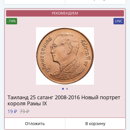
(1762-
1796)
РЕКОМЕНДУЕМ
Петр
-74%
UNC
III
(1762-
1762)
Елизавета
(1741-
1762)
Иоанн
Антонович
(1740-
1741)
Анна
Таиланд 25 сатанг 2008-2016 Новый портрет
Иоанновна
короля Рамы IX
(1730-
19 ₽
73 ₽
1740)
Петр
Отложить
В корзину
II