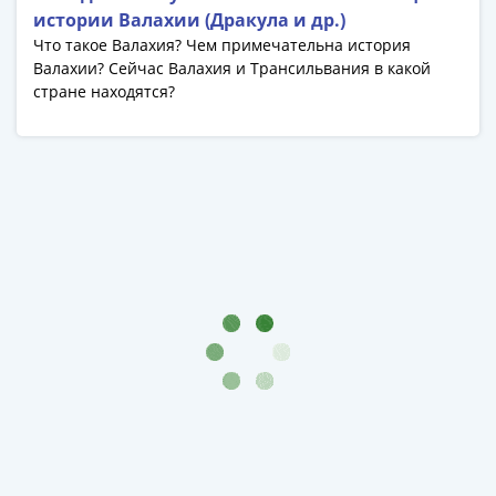
акции
истории Валахии (Дракула и др.)
Чеки
Что такое Валахия? Чем примечательна история
Валахии? Сейчас Валахия и Трансильвания в какой
и
стране находятся?
купоны
Арктикуголь
ВНЕШПОСЫЛТОРГ
Дорожные
Круизные
Отрезные
Отрезные
(серия
Д)
Другие
Наборы
и
коллекции