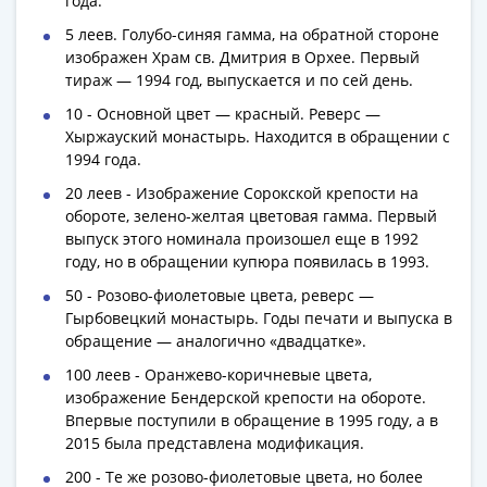
1918
года.
1919
5 леев. Голубо-синяя гамма, на обратной стороне
-
изображен Храм св. Дмитрия в Орхее. Первый
1920гг
тираж — 1994 год, выпускается и по сей день.
1921
10 - Основной цвет — красный. Реверс —
1922
Хыржауский монастырь. Находится в обращении с
1923
1994 года.
1924
20 леев - Изображение Сорокской крепости на
-
обороте, зелено-желтая цветовая гамма. Первый
1932
выпуск этого номинала произошел еще в 1992
1934
году, но в обращении купюра появилась в 1993.
1937
50 - Розово-фиолетовые цвета, реверс —
1938
Гырбовецкий монастырь. Годы печати и выпуска в
1947
обращение — аналогично «двадцатке».
(1957)
100 леев - Оранжево-коричневые цвета,
1961
изображение Бендерской крепости на обороте.
(по
Впервые поступили в обращение в 1995 году, а в
Засько)
2015 была представлена модификация.
1961
200 - Те же розово-фиолетовые цвета, но более