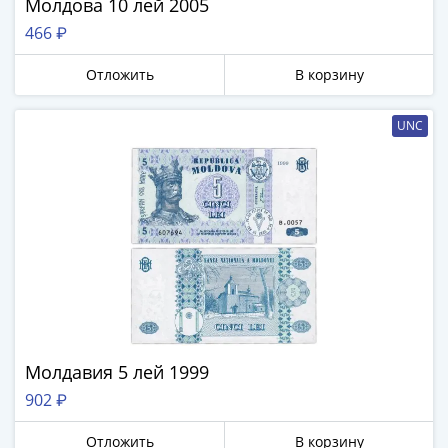
1894)
Молдова 10 лей 2005
Александр
466 ₽
II
(1854-
Отложить
В корзину
1881)
Николай
UNC
I
(1826-
1855)
Александр
I
(1801-
1825)
Павел
I
(1796-
Молдавия 5 лей 1999
1801)
902 ₽
Екатерина
II
Отложить
В корзину