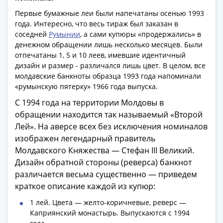
Азия
Первые бумажные леи были напечатаны осенью 1993
Америка
года. Интересно, что весь тираж был заказан в
Африка
соседней
Румынии
, а сами купюры «продержались» в
Европа
денежном обращении лишь несколько месяцев. Были
СНГ
отпечатаны 1, 5 и 10 леев, имевшие идентичный
дизайн и размер - различался лишь цвет. В целом, все
и
молдавские банкноты образца 1993 года напоминали
страны
«румынскую пятерку» 1966 года выпуска.
Балтии
С 1994 года на территории Молдовы в
Смешанные
обращении находится так называемый «Второй
лоты
Лей». На аверсе всех без исключения номиналов
Другие
изображен легендарный правитель
страны
Молдавского Княжества — Стефан III Великий.
Банкноты
Дизайн обратной стороны (реверса) банкнот
СССР
различается весьма существенно — приведем
1917
краткое описание каждой из купюр:
-
1923
1 лей. Цвета — желто-коричневые, реверс —
1917
Каприянский монастырь. Выпускаются с 1994