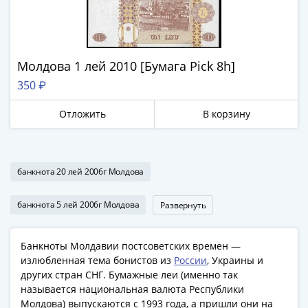
Антика
и
средневековье
Древняя
Молдова 1 лей 2010 [Бумага Pick 8h]
Греция
Древний
350 ₽
Рим
Отложить
В корзину
Византия
Золотая
Орда
Крымское
банкнота 20 лей 2006г Молдова
ханство
Речь
банкнота 5 лей 2006г Молдова
Развернуть
Посполитая
Священная
Банкноты Молдавии постсоветских времен —
Римская
излюбленная тема бонистов из
России
, Украины и
империя
других стран СНГ. Бумажные леи (именно так
Другие
называется национальная валюта Республики
Банкноты
Молдова) выпускаются с 1993 года, а пришли они на