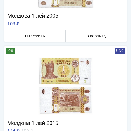
III
(1505-­
Молдова 1 лей 2006
1533)
109 ₽
Иван
III
Отложить
В корзину
(1462-­
1505)
-9%
UNC
Василий
II
Темный
(1425-­
1462)
Псков
(1425-­
1510)
Новгород
(1420-­
Молдова 1 лей 2015
1478)