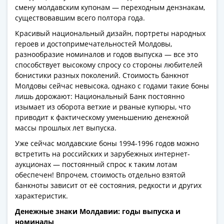
Банкноты
смену молдавским купонам — переходным дензнакам,
РФ
существовавшим всего полтора года.
1992
Красивый национальный дизайн, портреты народных
1993
героев и достопримечательностей Молдовы,
1994
разнообразие номиналов и годов выпуска — все это
1995
способствует высокому спросу со стороны любителей
1997
бонистики разных поколений. Стоимость банкнот
Молдовы сейчас невысока, однако с годами такие боны
2001
лишь дорожают: Национальный Банк постоянно
2004
изымает из оборота ветхие и рваные купюры, что
2010
приводит к фактическому уменьшению денежной
2017
массы прошлых лет выпуска.
2022-
Уже сейчас молдавские боны 1994-1996 годов можно
2025
встретить на российских и зарубежных интернет-
Памятные
аукционах — постоянный спрос к таким лотам
Банкноты
обеспечен! Впрочем, стоимость отдельно взятой
мира
банкноты зависит от её состояния, редкости и других
Австралия
характеристик.
и
Денежные знаки Молдавии: годы выпуска и
Океания
номиналы