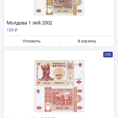
-
1991)
Юбилейные
Молдова 1 лей 2002
и
памятные
109 ₽
Наборы
Отложить
В корзину
и
коллекции
Монеты
UNC
Российской
империи
Николай
II
(1894-
1917)
Александр
III
(1881-