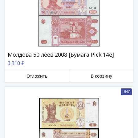
Римская
империя
Другие
Приднестровье
Украина
Монеты
мира
Молдова 50 леев 2008 [Бумага Pick 14e]
Австралия
3 310 ₽
и
Океания
Отложить
В корзину
Азия
Америка
UNC
Африка
Европа
Другие
страны
Смешанные
лоты