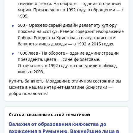
1991
темные оттенки. На обороте — здание столичной
Гражданская
мэрии. Произведены в 1992 году, в обращении — с
1995.
война
Банкноты
500 - Оражево-серый дизайн делает эту купюру
царской
похожей на «сотку». Реверс содержит изображение
России
Собора Рождества Христова, а выпускались эти
банкноты лишь дважды — в 1992 и 2015 годах.
Частные
выпуски
1000 леев - На обороте - здание администрации
Банкноты
президента, цвета — сине-фиолетовые.
Отпечатаны в 1992 году, но поступили в обиход
с
лишь в 2003.
красивыми
номерами
Купить банкноты Молдавии в отличном состоянии вы
можете в нашем интернет-магазине бонистики —
Лотерейные
добро пожаловать!
билеты
Евросувенир
"0
Статьи, связанные с этой тематикой
евро"
Облигации
Валахия от образования княжества до
и
вхождения в Румынию. Важнейшие лица в