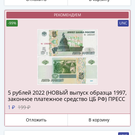
в
ВОВ
РЕКОМЕНДУЕМ
75
-99%
UNC
лет
Победы
в
ВОВ
Человек
труда
Города-
герои
Оружие
Великой
5 рублей 2022 (НОВЫЙ выпуск образца 1997,
законное платежное средство ЦБ РФ) ПРЕСС
Победы
Олимпиада
1 ₽
199 ₽
в
Отложить
В корзину
Сочи
2014