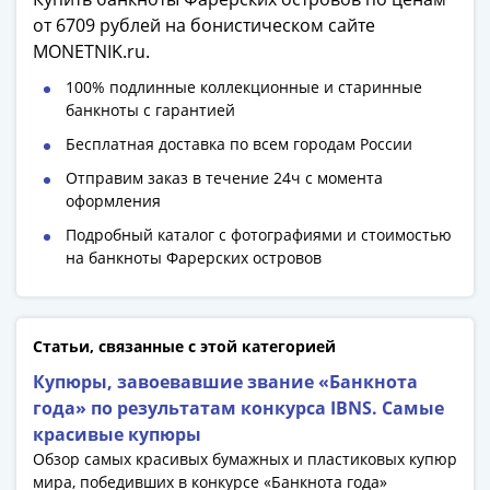
1918
от 6709 рублей на бонистическом сайте
1919
MONETNIK.ru.
-
1920гг
100% подлинные коллекционные и старинные
1921
банкноты с гарантией
1922
Бесплатная доставка по всем городам России
1923
Отправим заказ в течение 24ч с момента
1924
оформления
-
1932
Подробный каталог с фотографиями и стоимостью
на банкноты Фарерских островов
1934
1937
1938
1947
Статьи, связанные с этой категорией
(1957)
Купюры, завоевавшие звание «Банкнота
1961
года» по результатам конкурса IBNS. Самые
(по
красивые купюры
Засько)
Обзор самых красивых бумажных и пластиковых купюр
1961
мира, победивших в конкурсе «Банкнота года»