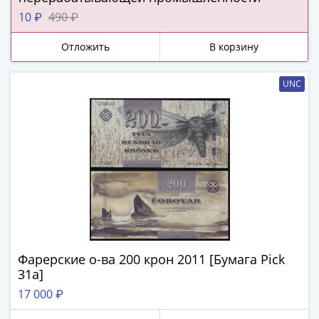
ЧМ
по
10 ₽
490 ₽
футболу
Отложить
В корзину
2018
Крымские
события
UNC
Архитектура
Красная
книга
Личности
Мультипликация
События
Серебряные
и
золотые
Города
Фарерские о-ва 200 крон 2011 [Бумага Pick
трудовой
31a]
доблести
17 000 ₽
Освобожденные