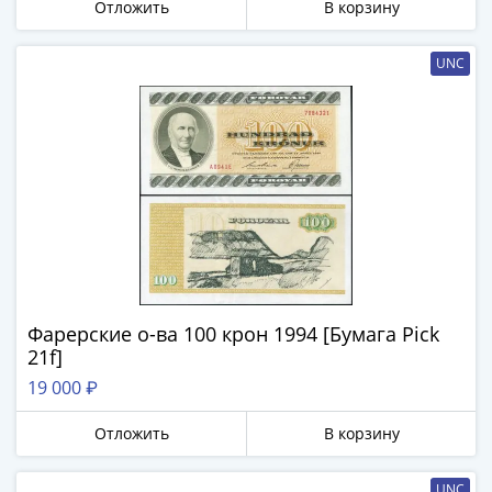
Города-
Отложить
В корзину
столицы
Европы
UNC
Наборы
и
коллекции
Монеты
СССР
и
РСФСР
РСФСР
и
СССР
Фарерские о-ва 100 крон 1994 [Бумага Pick
(1921-
21f]
1958)
19 000 ₽
СССР
и
Отложить
В корзину
ГКЧП
(1961
UNC