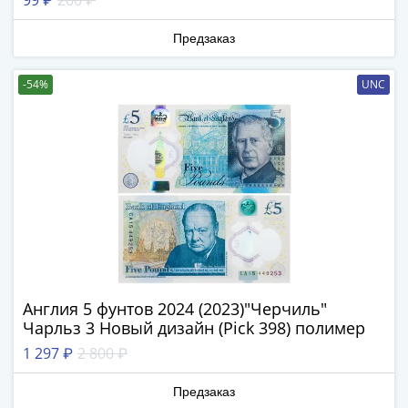
99 ₽
200 ₽
Банкноты
РФ
Предзаказ
1992
1993
-54%
UNC
1994
1995
1997
2001
2004
2010
2017
2022-
2025
Памятные
Англия 5 фунтов 2024 (2023)"Черчиль"
Банкноты
Чарльз 3 Новый дизайн (Pick 398) полимер
мира
1 297 ₽
2 800 ₽
Австралия
и
Предзаказ
Океания