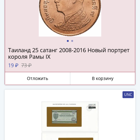
(1727-
1729)
Екатерина
I
(1725-
1727)
Таиланд 25 сатанг 2008-2016 Новый портрет
Петр
короля Рамы IX
I
(1700-
19 ₽
73 ₽
1725)
Отложить
В корзину
Наборы
и
коллекции
UNC
Монеты
Древней
Руси
Иван
V