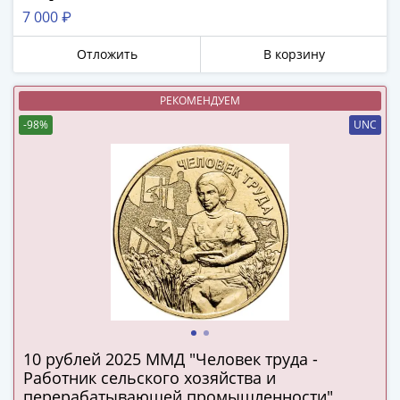
в
7 000 ₽
ВОВ
Отложить
В корзину
75
лет
Победы
РЕКОМЕНДУЕМ
в
-98%
UNC
ВОВ
Человек
труда
Города-
герои
Оружие
Великой
Победы
Олимпиада
в
Сочи
10 рублей 2025 ММД "Человек труда -
Работник сельского хозяйства и
2014
перерабатывающей промышленности"