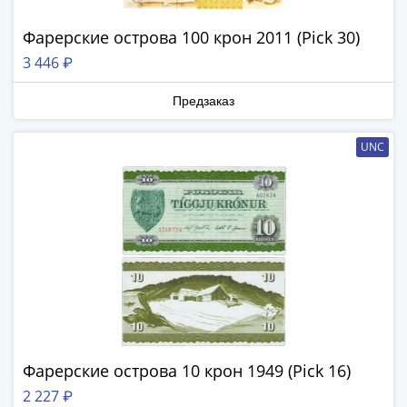
IV
Шуйский
Фарерские острова 100 крон 2011 (Pick 30)
(1606-­
3 446 ₽
1610)
Борис
Предзаказ
Годунов
(1598-­
UNC
1605)
Фёдор
I
Иванович
(1584-­
1598)
Иван
IV
Грозный
(1533-
Фарерские острова 10 крон 1949 (Pick 16)
1584)
2 227 ₽
Василий