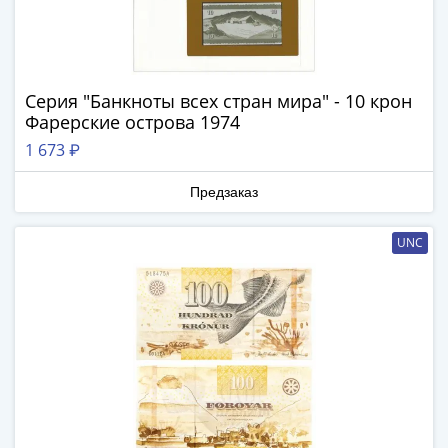
и
Петр
I
(1682-
1717)
Серия "Банкноты всех стран мира" - 10 крон
Федор
Фарерские острова 1974
III
1 673 ₽
Алексеевич
(1676-
Предзаказ
1682)
Алексей
UNC
Михайлович
(1645-
1676)
Михаил
Федорович
(1613-
1645)
Василий