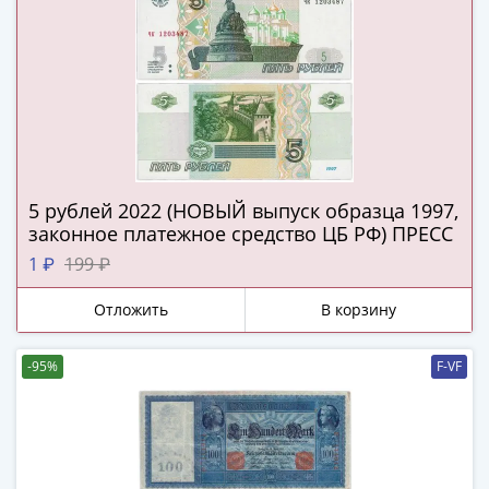
Наборы
Другие
ЕВРО
Германия
Евросоюз
ФРГ
ГДР
Третий
5 рублей 2022 (НОВЫЙ выпуск образца 1997,
рейх
законное платежное средство ЦБ РФ) ПРЕСС
Веймарская
1 ₽
199 ₽
республика
Нотгельды
Отложить
В корзину
Германская
империя
-95%
F-VF
Бавария
Данциг
Пруссия
Саар
Священная