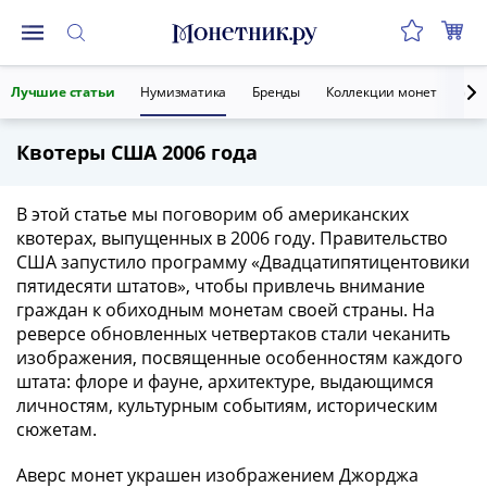
Монеты
Лучшие статьи
Нумизматика
Бренды
Коллекции монет
Ант
Монеты
Российской
Квотеры США 2006 года
Федерации
Регулярные
выпуски
В этой статье мы поговорим об американских
до
квотерах, выпущенных в 2006 году. Правительство
реформы
США запустило программу «Двадцатипятицентовики
пятидесяти штатов», чтобы привлечь внимание
(1992-
граждан к обиходным монетам своей страны. На
1993)
реверсе обновленных четвертаков стали чеканить
после
изображения, посвященные особенностям каждого
реформы
штата: флоре и фауне, архитектуре, выдающимся
(1997-
личностям, культурным событиям, историческим
нв)
сюжетам.
Юбилейные
и
Аверс монет украшен изображением Джорджа