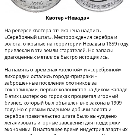
в
ВОВ
Квотер «Невада»
75
лет
На реверсе квотера отчеканена надпись
Победы
«Серебряный штат». Месторождения серебра и
в
золота, открытые на территории Невады в 1859 году,
ВОВ
привлекли в эти земли старателей. Но запасы
Человек
драгоценных металлов быстро истощились.
труда
На память о временах «золотой» и «серебряной»
Города-
лихорадки остались города-призраки –
герои
заброшенные поселения охотников за
Оружие
сокровищами, первых колонистов на Диком Западе.
Великой
В этих шахтерских городках процветал игорный
Победы
бизнес, который был объявлен вне закона в 1909
Олимпиада
году. Но с резким падением добычи золота и
в
серебра правительство штата было вынуждено
Сочи
легализовать игорные заведения для поддержки
2014
экономики. В настоящее время индустрия азартных