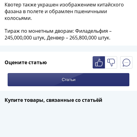
IV
Квотер также украшен изображением китайского
Шуйский
фазана в полете и обрамлен пшеничными
(1606-­
колосьями.
1610)
Тираж по монетным дворам: Филадельфия –
Борис
245,000,000 штук, Денвер – 265,800,000 штук.
Годунов
(1598-­
1605)
Фёдор
Оцените статью
I
Иванович
Статьи
(1584-­
1598)
Иван
Купите товары, связанные со статьёй
IV
Грозный
(1533-
1584)
Василий