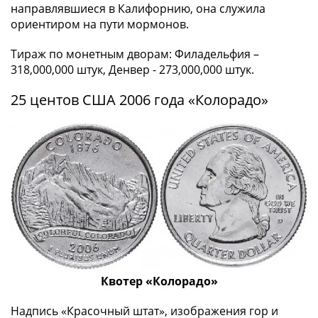
направлявшиеся в Калифорнию, она служила
-
ориентиром на пути мормонов.
1991)
Юбилейные
Тираж по монетным дворам: Филадельфия –
и
318,000,000 штук, Денвер - 273,000,000 штук.
памятные
Наборы
25 центов США 2006 года «Колорадо»
и
коллекции
Монеты
Российской
империи
Николай
II
(1894-
1917)
Александр
Квотер «Колорадо»
III
(1881-
Надпись «Красочный штат», изображения гор и