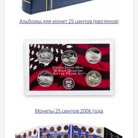
Антика
и
средневековье
Альбомы для монет 25 центов (квотеров)
Древняя
Греция
Древний
Рим
Византия
Золотая
Орда
Крымское
ханство
Речь
Посполитая
Священная
Монеты 25 центов 2006 года
Римская
империя
Другие
Банкноты