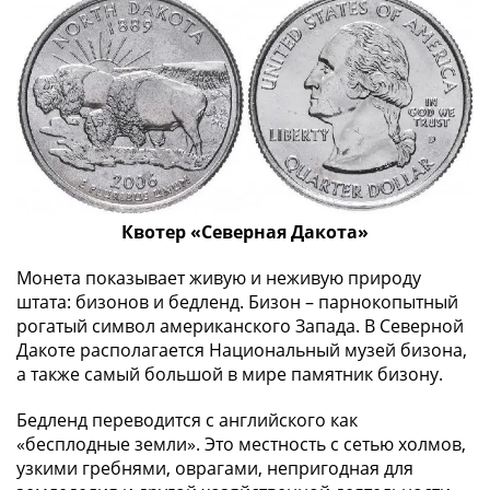
(1762-
1796)
Петр
III
(1762-
1762)
Елизавета
(1741-
1762)
Квотер «Северная Дакота»
Иоанн
Антонович
Монета показывает живую и неживую природу
(1740-
штата: бизонов и бедленд. Бизон – парнокопытный
1741)
рогатый символ американского Запада. В Северной
Анна
Дакоте располагается Национальный музей бизона,
а также самый большой в мире памятник бизону.
Иоанновна
(1730-
Бедленд переводится с английского как
1740)
«бесплодные земли». Это местность с сетью холмов,
Петр
узкими гребнями, оврагами, непригодная для
II