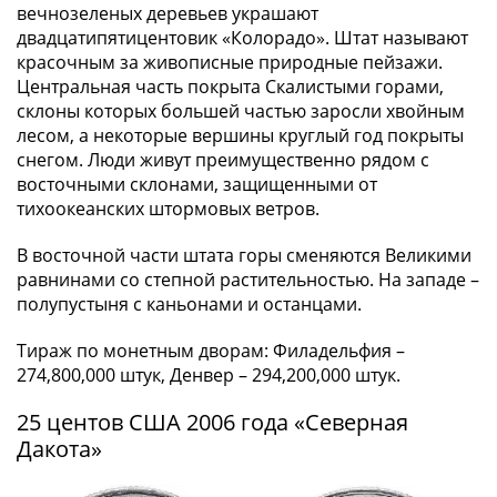
1894)
вечнозеленых деревьев украшают
Александр
двадцатипятицентовик «Колорадо». Штат называют
II
красочным за живописные природные пейзажи.
(1854-
Центральная часть покрыта Скалистыми горами,
1881)
склоны которых большей частью заросли хвойным
Николай
лесом, а некоторые вершины круглый год покрыты
I
снегом. Люди живут преимущественно рядом с
восточными склонами, защищенными от
(1826-
тихоокеанских штормовых ветров.
1855)
Александр
В восточной части штата горы сменяются Великими
I
равнинами со степной растительностью. На западе –
(1801-
полупустыня с каньонами и останцами.
1825)
Павел
Тираж по монетным дворам: Филадельфия –
I
274,800,000 штук, Денвер – 294,200,000 штук.
(1796-
25 центов США 2006 года «Северная
1801)
Дакота»
Екатерина
II