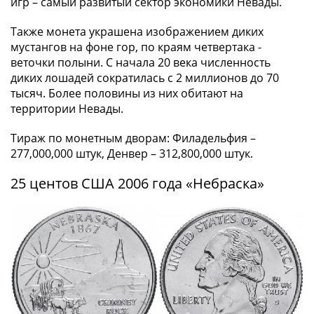
ЧМ
игр – самый развитый сектор экономики Невады.
по
Также монета украшена изображением диких
футболу
мустангов на фоне гор, по краям четвертака -
2018
веточки полыни. С начала 20 века численность
Крымские
диких лошадей сократилась с 2 миллионов до 70
события
тысяч. Более половины из них обитают на
Архитектура
территории Невады.
Красная
книга
Тираж по монетным дворам: Филадельфия –
Личности
277,000,000 штук, Денвер – 312,800,000 штук.
Мультипликация
25 центов США 2006 года «Небраска»
События
Серебряные
и
золотые
Города
трудовой
доблести
Освобожденные