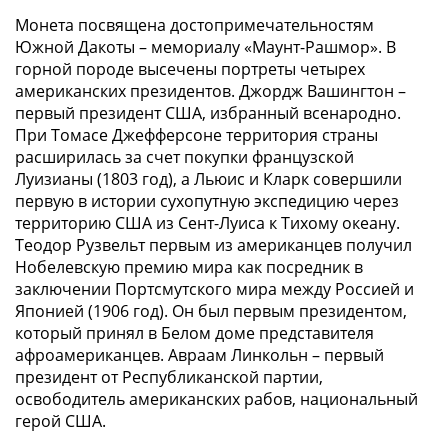
и
Петр
Монета посвящена достопримечательностям
Южной Дакоты – мемориалу «Маунт-Рашмор». В
I
горной породе высечены портреты четырех
(1682-
американских президентов. Джордж Вашингтон –
1717)
первый президент США, избранный всенародно.
Федор
При Томасе Джефферсоне территория страны
III
расширилась за счет покупки французской
Алексеевич
Луизианы (1803 год), а Льюис и Кларк совершили
(1676-
первую в истории сухопутную экспедицию через
1682)
территорию США из Сент-Луиса к Тихому океану.
Алексей
Теодор Рузвельт первым из американцев получил
Михайлович
Нобелевскую премию мира как посредник в
(1645-
заключении Портсмутского мира между Россией и
Японией (1906 год). Он был первым президентом,
1676)
который принял в Белом доме представителя
Михаил
афроамериканцев. Авраам Линкольн – первый
Федорович
президент от Республиканской партии,
(1613-
освободитель американских рабов, национальный
1645)
герой США.
Василий