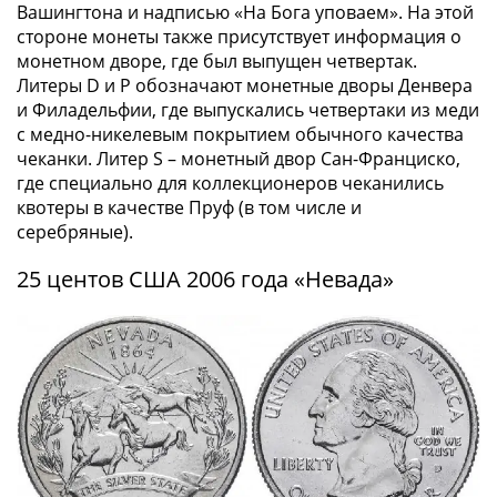
памятные
Вашингтона и надписью «На Бога уповаем». На этой
Биметаллические
стороне монеты также присутствует информация о
монетном дворе, где был выпущен четвертак.
(10р)
Литеры D и P обозначают монетные дворы Денвера
ГВС
и Филадельфии, где выпускались четвертаки из меди
и
с медно-никелевым покрытием обычного качества
аналогичные
чеканки. Литер S – монетный двор Сан-Франциско,
(10р)
где специально для коллекционеров чеканились
200
квотеры в качестве Пруф (в том числе и
лет
серебряные).
Победы
1812
25 центов США 2006 года «Невада»
50
лет
Победы
в
ВОВ
70
лет
Победы