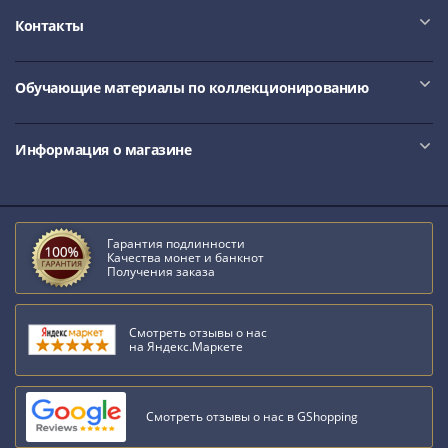
1918
1919
Контакты
-
1920гг
Обучающие материалы по коллекционированию
1921
1922
1923
Информация о магазине
1924
-
1932
1934
Гарантия подлинности
Качества монет и банкнот
1937
Получения заказа
1938
1947
Смотреть отзывы о нас
(1957)
на Яндекс.Маркете
1961
(по
Засько)
Смотреть отзывы о нас в GShopping
1961