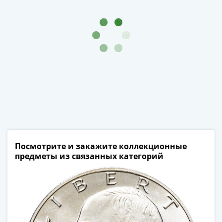
III
(1505-­
1533)
Иван
III
(1462-­
1505)
Василий
II
Темный
(1425-­
1462)
Посмотрите и закажите коллекционные
Псков
предметы из связанных категорий
(1425-­
1510)
Новгород
(1420-­
1478)