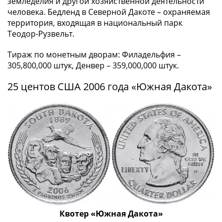
земледелия и другой хозяйственной деятельности
(1727-
человека. Бедленд в Северной Дакоте – охраняемая
1729)
территория, входящая в национальный парк
Екатерина
Теодор-Рузвельт.
I
Тираж по монетным дворам: Филадельфия –
(1725-
305,800,000 штук, Денвер – 359,000,000 штук.
1727)
Петр
25 центов США 2006 года «Южная Дакота»
I
(1700-
1725)
Наборы
и
коллекции
Монеты
Древней
Руси
Иван
V
Квотер «Южная Дакота»