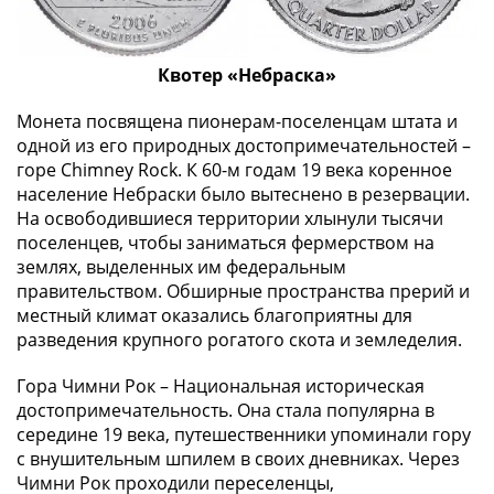
Города-
столицы
Европы
Квотер «Небраска»
Наборы
и
Монета посвящена пионерам-поселенцам штата и
коллекции
одной из его природных достопримечательностей –
Монеты
горе Chimney Rock. К 60-м годам 19 века коренное
население Небраски было вытеснено в резервации.
СССР
На освободившиеся территории хлынули тысячи
и
поселенцев, чтобы заниматься фермерством на
РСФСР
землях, выделенных им федеральным
РСФСР
правительством. Обширные пространства прерий и
и
местный климат оказались благоприятны для
СССР
разведения крупного рогатого скота и земледелия.
(1921-
1958)
Гора Чимни Рок – Национальная историческая
СССР
достопримечательность. Она стала популярна в
и
середине 19 века, путешественники упоминали гору
с внушительным шпилем в своих дневниках. Через
ГКЧП
Чимни Рок проходили переселенцы,
(1961