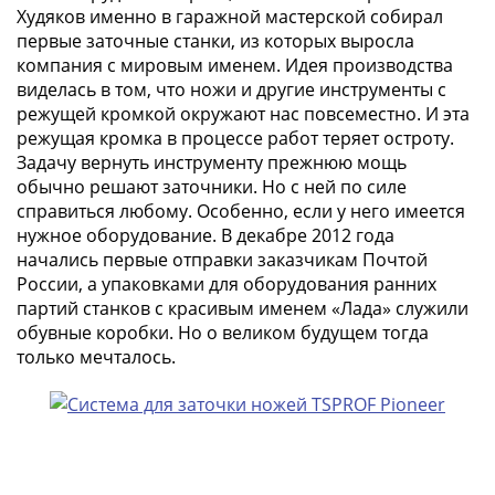
Худяков именно в гаражной мастерской собирал
в
первые заточные станки, из которых выросла
ВОВ
компания с мировым именем. Идея производства
75
виделась в том, что ножи и другие инструменты с
лет
режущей кромкой окружают нас повсеместно. И эта
Победы
режущая кромка в процессе работ теряет остроту.
в
Задачу вернуть инструменту прежнюю мощь
ВОВ
обычно решают заточники. Но с ней по силе
Человек
справиться любому. Особенно, если у него имеется
труда
нужное оборудование. В декабре 2012 года
Города-
начались первые отправки заказчикам Почтой
герои
России, а упаковками для оборудования ранних
партий станков с красивым именем «Лада» служили
Оружие
обувные коробки. Но о великом будущем тогда
Великой
только мечталось.
Победы
Олимпиада
в
Сочи
2014