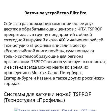
(1727-
1729)
Заточное устройство Blitz Pro
Екатерина
I
Сейчас в распоряжении компании более двух
(1725-
десятков обрабатывающих центров с ЧПУ. TSPROF
1727)
превратилась в группу предприятий с общей
Петр
ежегодной выручкой около 400 миллионов рублей.
Техностудию «Профиль» вписали в реестр
I
«Всероссийской книги почёта», куда попадают
(1700-
только системообразующие для региона
1725)
организации. TSPROF активно участвует в выставках,
Наборы
и её стенд всегда можно найти во время их
и
проведения в Москве, Санкт-Петербурге,
коллекции
Екатеринбурге и Казани, а также других российских
Монеты
городах.
Древней
Руси
Системы для заточки ножей TSPROF
Иван
(Техностудия «Профиль»)
V