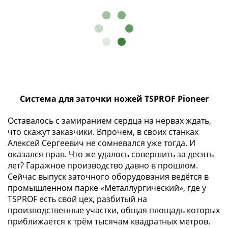
ЧМ
по
футболу
2018
Крымские
события
Архитектура
Красная
книга
Система для заточки ножей TSPROF Pioneer
Личности
Оставалось с замиранием сердца на нервах ждать,
Мультипликация
что скажут заказчики. Впрочем, в своих станках
События
Алексей Сергеевич не сомневался уже тогда. И
Серебряные
оказался прав. Что же удалось совершить за десять
и
лет? Гаражное производство давно в прошлом.
золотые
Сейчас выпуск заточного оборудования ведётся в
Города
промышленном парке «Металлургический», где у
трудовой
TSPROF есть свой цех, разбитый на
доблести
производственные участки, общая площадь которых
Освобожденные
приближается к трём тысячам квадратных метров.