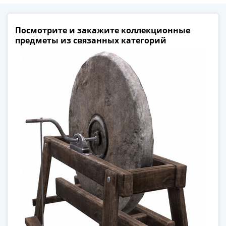
Банкноты
РФ
1992
Посмотрите и закажите коллекционные
предметы из связанных категорий
1993
1994
1995
1997
2001
2004
2010
2017
2022-
2025
Памятные
Банкноты
мира
Австралия
и
Океания