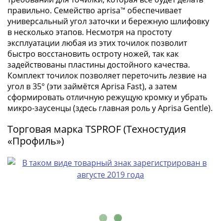
Наборы
правильно. Семейство aprisa™ обеспечивает
Другие
универсальный угол заточки и бережную шлифовку
ЕВРО
в несколько этапов. Несмотря на простоту
Германия
эксплуатации любая из этих точилок позволит
Евросоюз
быстро восстановить остроту ножей, так как
ФРГ
задействованы пластины достойного качества.
ГДР
Комплект точилок позволяет переточить лезвие на
угол в 35° (эти займётся Aprisa Fast), а затем
Третий
сформировать отличную режущую кромку и убрать
рейх
микро-заусенцы (здесь главная роль у Aprisa Gentle).
Веймарская
республика
Торговая марка TSPROF (Техностудия
Нотгельды
«Профиль»)
Германская
империя
Бавария
Данциг
Пруссия
Саар
Священная