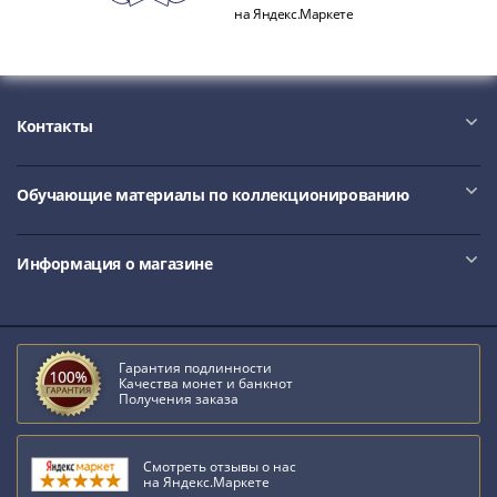
1991
на Яндекс.Маркете
Гражданская
война
Банкноты
царской
Контакты
России
Частные
выпуски
Обучающие материалы по коллекционированию
Банкноты
с
Информация о магазине
красивыми
номерами
Лотерейные
билеты
Гарантия подлинности
Евросувенир
Качества монет и банкнот
Получения заказа
"0
евро"
Облигации
Смотреть отзывы о нас
на Яндекс.Маркете
и