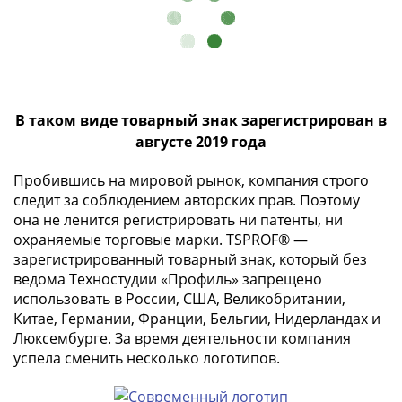
Римская
империя
Другие
Приднестровье
Украина
В таком виде товарный знак зарегистрирован в
Монеты
августе 2019 года
мира
Австралия
Пробившись на мировой рынок, компания строго
и
следит за соблюдением авторских прав. Поэтому
Океания
она не ленится регистрировать ни патенты, ни
Азия
охраняемые торговые марки. TSPROF® —
Америка
зарегистрированный товарный знак, который без
Африка
ведома Техностудии «Профиль» запрещено
Европа
использовать в России, США, Великобритании,
Другие
Китае, Германии, Франции, Бельгии, Нидерландах и
страны
Люксембурге. За время деятельности компания
успела сменить несколько логотипов.
Смешанные
лоты