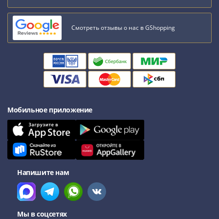
акции
Чеки
Смотреть отзывы о нас в GShopping
и
купоны
Арктикуголь
ВНЕШПОСЫЛТОРГ
Дорожные
Круизные
Отрезные
Мобильное приложение
Отрезные
(серия
Д)
Другие
Наборы
и
Напишите нам
коллекции
Мы в соцсетях