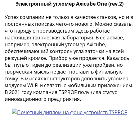
Электронный угломер Axicube One (rev.2)
-
1991)
Успех компании не только в качестве станков, но и в
Юбилейные
постоянных поисках чего-то нового. Можно сказать,
и
что наряду с производством здесь работает
памятные
настоящая творческая лаборатория. В её активе,
Наборы
например, электронный угломер Axicube,
и
обеспечивающий контроль угла заточки на всей
коллекции
режущей кромке. Прибор уже продаётся. Казалось
Монеты
бы, путь от идеи до реализации уже пройден, но
творческая мысль не даёт поставить финальную
Российской
точку. В мыслях конструкторов дополнить угломер
империи
модулем Wi-Fi и связать с мобильным приложением.
Николай
В 2021 году компания TSPROF получила статус
II
инновационного предприятия.
(1894-
1917)
Александр
III
(1881-