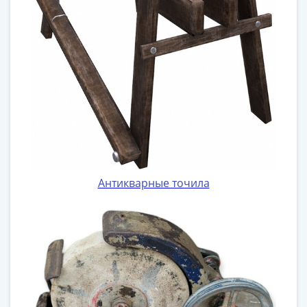
Азия
Америка
Африка
Европа
СНГ
и
страны
Балтии
Смешанные
лоты
Другие
Антикварные точила
страны
Банкноты
СССР
1917
-
1923
1917