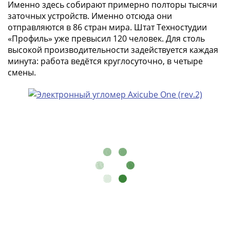
Города-
Именно здесь собирают примерно полторы тысячи
заточных устройств. Именно отсюда они
столицы
отправляются в 86 стран мира. Штат Техностудии
Европы
«Профиль» уже превысил 120 человек. Для столь
Наборы
высокой производительности задействуется каждая
и
минута: работа ведётся круглосуточно, в четыре
коллекции
смены.
Монеты
СССР
и
РСФСР
РСФСР
и
СССР
(1921-
1958)
СССР
и
ГКЧП
(1961