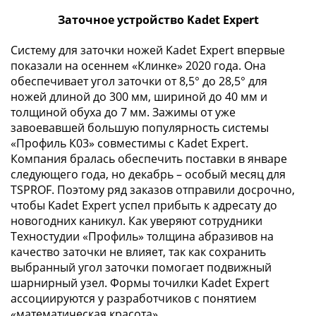
III
Заточное устройство Kadet Expert
(1505-­
1533)
Систему для заточки ножей Kadet Expert впервые
Иван
показали на осеннем «Клинке» 2020 года. Она
III
обеспечивает угол заточки от 8,5° до 28,5° для
(1462-­
ножей длиной до 300 мм, шириной до 40 мм и
толщиной обуха до 7 мм. Зажимы от уже
1505)
завоевавшей большую популярность системы
Василий
«Профиль К03» совместимы с Kadet Expert.
II
Компания бралась обеспечить поставки в январе
Темный
следующего года, но декабрь – особый месяц для
(1425-­
TSPROF. Поэтому ряд заказов отправили досрочно,
1462)
чтобы Kadet Expert успел прибыть к адресату до
Псков
новогодних каникул. Как уверяют сотрудники
(1425-­
Техностудии «Профиль» толщина абразивов на
1510)
качество заточки не влияет, так как сохранить
Новгород
выбранный угол заточки помогает подвижный
(1420-­
шарнирный узел. Формы точилки Kadet Expert
ассоциируются у разработчиков с понятием
1478)
«математическая красота».