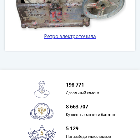
1918
1919
-
1920гг
1921
Ретро электроточила
1922
1923
1924
-
1932
1934
1937
198 771
1938
Довольный клиент
1947
(1957)
8 663 707
1961
Купленных монет и банкнот
(по
Засько)
5 129
1961
Пятизвёздочных отзывов