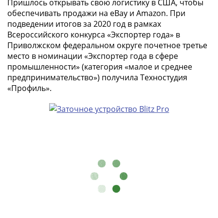
Пришлось открывать свою логистику в США, чтобы
(1762-
обеспечивать продажи на eBay и Amazon. При
1796)
подведении итогов за 2020 год в рамках
Петр
Всероссийского конкурса «Экспортер года» в
III
Приволжском федеральном округе почетное третье
(1762-
место в номинации «Экспортер года в сфере
1762)
промышленности» (категория «малое и среднее
Елизавета
предпринимательство») получила Техностудия
(1741-
«Профиль».
1762)
Иоанн
Антонович
(1740-
1741)
Анна
Иоанновна
(1730-
1740)
Петр
II