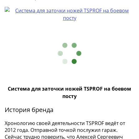
памятные
Биметаллические
(10р)
ГВС
и
аналогичные
(10р)
200
лет
Победы
1812
50
Система для заточки ножей TSPROF на боевом
лет
посту
Победы
в
История бренда
ВОВ
70
Хронологию своей деятельности TSPROF ведёт от
лет
2012 года. Отправной точкой послужил гараж.
Победы
Сейчас трудно поверить, что Алексей Сергеевич