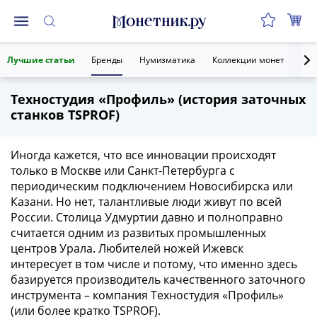
Монеты
Лучшие статьи
Бренды
Нумизматика
Коллекции монет
Ант
Монеты
Российской
Техностудия «Профиль» (история заточных
Федерации
станков TSPROF)
Регулярные
выпуски
до
Иногда кажется, что все инновации происходят
реформы
только в Москве или Санкт-Петербурга с
периодическим подключением Новосибирска или
(1992-
Казани. Но нет, талантливые люди живут по всей
1993)
России. Столица Удмуртии давно и полноправно
после
считается одним из развитых промышленных
реформы
центров Урала. Любителей ножей Ижевск
(1997-
интересует в том числе и потому, что именно здесь
нв)
базируется производитель качественного заточного
Юбилейные
инструмента – компания Техностудия «Профиль»
и
(или более кратко TSPROF).