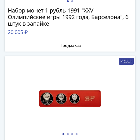
1894)
Александр
Набор монет 1 рубль 1991 "XXV
II
Олимпийские игры 1992 года, Барселона", 6
(1854-
штук в запайке
1881)
20 005 ₽
Николай
I
Предзаказ
(1826-
1855)
PROOF
Александр
I
(1801-
1825)
Павел
I
(1796-
1801)
Екатерина
II