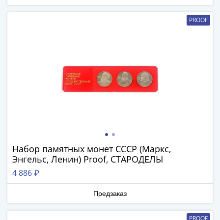
Римская
империя
PROOF
Другие
Приднестровье
Украина
Монеты
мира
Австралия
и
Океания
Азия
Америка
Набор памятных монет СССР (Маркс,
Африка
Энгельс, Ленин) Proof, СТАРОДЕЛЫ
Европа
Другие
4 886 ₽
страны
Предзаказ
Смешанные
лоты
PROOF