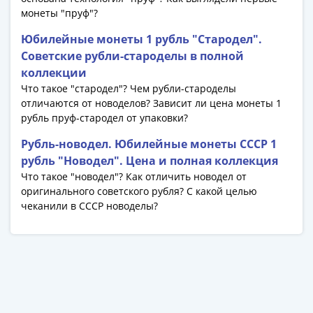
1918
монеты "пруф"?
1919
-
Юбилейные монеты 1 рубль "Стародел".
1920гг
Советские рубли-староделы в полной
1921
коллекции
1922
Что такое "стародел"? Чем рубли-староделы
1923
отличаются от новоделов? Зависит ли цена монеты 1
1924
рубль пруф-стародел от упаковки?
-
Рубль-новодел. Юбилейные монеты СССР 1
1932
рубль "Новодел". Цена и полная коллекция
1934
Что такое "новодел"? Как отличить новодел от
1937
оригинального советского рубля? С какой целью
1938
чеканили в СССР новоделы?
1947
(1957)
1961
(по
Засько)
1961