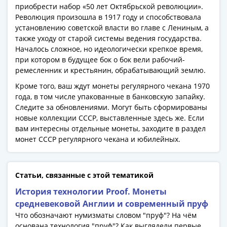
приобрести набор «50 лет Октябрьской революции».
Азия
Революция произошла в 1917 году и способствовала
Америка
установлению советской власти во главе с Лениным, а
Африка
также уходу от старой системы ведения государства.
Европа
Началось сложное, но идеологически крепкое время,
СНГ
при котором в будущее бок о бок вели рабочий-
и
ремесленник и крестьянин, обрабатывающий землю.
страны
Кроме того, ваш ждут монеты регулярного чекана 1970
Балтии
года, в том числе упакованные в банковскую запайку.
Смешанные
Следите за обновлениями. Могут быть сформированы
лоты
новые коллекции СССР, выставленные здесь же. Если
вам интересны отдельные монеты, заходите в раздел
Другие
монет СССР регулярного чекана и юбилейных.
страны
Банкноты
СССР
Статьи, связанные с этой тематикой
1917
-
История технологии Proof. Монеты
1923
средневековой Англии и современный пруф
1917
Что обозначают нумизматы словом "пруф"? На чём
основана технология "пруф"? Как выглядели первые