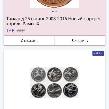
-
1991)
Юбилейные
Таиланд 25 сатанг 2008-2016 Новый портрет
и
короля Рамы IX
памятные
19 ₽
73 ₽
Наборы
и
Отложить
В корзину
коллекции
Монеты
PROOF
Российской
империи
Николай
II
(1894-
1917)
Александр
III
(1881-