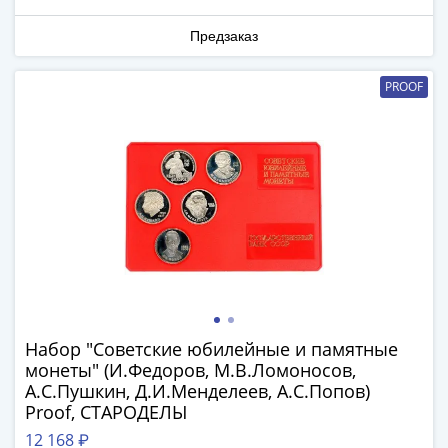
Нижегородско-
Суздальское
Предзаказ
княжество
(1383-
PROOF
1431)
США
Регулярные
выпуски
Доллары
Сакагавеи
(индианка)
Доллары
инновации
Президентские
доллары
Набор "Советские юбилейные и памятные
Квотеры
монеты" (И.Федоров, М.В.Ломоносов,
(парки)
А.С.Пушкин, Д.И.Менделеев, А.С.Попов)
Квотеры
Proof, СТАРОДЕЛЫ
(штаты)
12 168 ₽