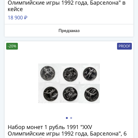
Олимпийские игры 1992 года, Барселона" в
(1727-
кейсе
1729)
18 900 ₽
Екатерина
I
Предзаказ
(1725-
1727)
-20%
PROOF
Петр
I
(1700-
1725)
Наборы
и
коллекции
Монеты
Древней
Руси
Иван
Набор монет 1 рубль 1991 "XXV
V
Олимпийские игры 1992 года, Барселона", 6