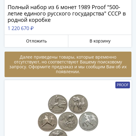
в
Полный набор из 6 монет 1989 Proof "500-
ВОВ
летие единого русского государства" СССР в
75
родной коробке
лет
1 220 670 ₽
Победы
в
Отложить
В корзину
ВОВ
Человек
Далее приведены товары, которые временно
отсутствуют, но соответствуют Вашему поисковому
труда
запросу. Оформите предзаказ и мы сообщим Вам об их
Города-
появлении.
герои
Оружие
PROOF
Великой
Победы
Олимпиада
в
Сочи
2014