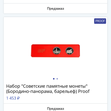
Наборы
Другие
Предзаказ
ЕВРО
Германия
PROOF
Евросоюз
ФРГ
ГДР
Третий
рейх
Веймарская
республика
Нотгельды
Германская
империя
Бавария
Набор "Советские памятные монеты"
(Бородино-панорама, барельеф) Proof
Данциг
Пруссия
1 453 ₽
Саар
Священная
Предзаказ