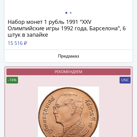
Города-
столицы
Европы
Набор монет 1 рубль 1991 "XXV
Наборы
Олимпийские игры 1992 года, Барселона", 6
и
штук в запайке
коллекции
15 516 ₽
Монеты
СССР
Предзаказ
и
РСФСР
РЕКОМЕНДУЕМ
РСФСР
-74%
UNC
и
СССР
(1921-
1958)
СССР
и
ГКЧП
(1961