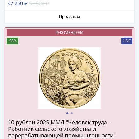
IV
47 250 ₽
52 500 ₽
Шуйский
(1606-­
Предзаказ
1610)
Борис
РЕКОМЕНДУЕМ
Годунов
-98%
UNC
(1598-­
1605)
Фёдор
I
Иванович
(1584-­
1598)
Иван
IV
Грозный
(1533-
10 рублей 2025 ММД "Человек труда -
Работник сельского хозяйства и
1584)
перерабатывающей промышленности"
Василий