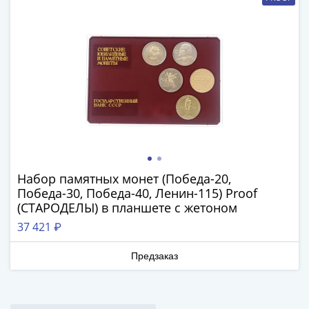
Антика
и
средневековье
Древняя
Греция
Древний
Рим
Византия
Золотая
Орда
Крымское
Набор памятных монет (Победа-20,
ханство
Победа-30, Победа-40, Ленин-115) Proof
Речь
(СТАРОДЕЛЫ) в планшете с жетоном
Посполитая
37 421 ₽
Священная
Римская
Предзаказ
империя
Другие
Банкноты