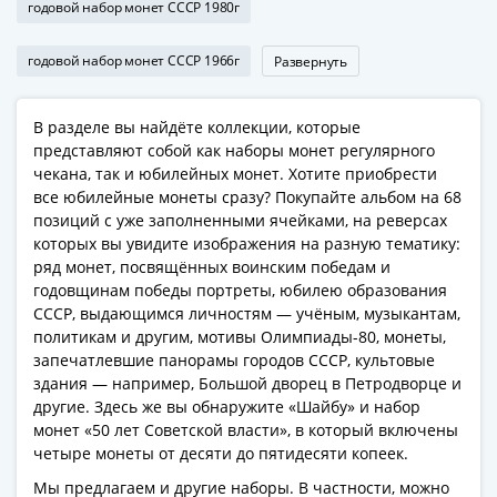
Банкноты
годовой набор монет СССР 1980г
РФ
1992
годовой набор монет СССР 1966г
Развернуть
1993
1994
В разделе вы найдёте коллекции, которые
1995
представляют собой как наборы монет регулярного
1997
чекана, так и юбилейных монет. Хотите приобрести
2001
все юбилейные монеты сразу? Покупайте альбом на 68
2004
позиций с уже заполненными ячейками, на реверсах
которых вы увидите изображения на разную тематику:
2010
ряд монет, посвящённых воинским победам и
2017
годовщинам победы портреты, юбилею образования
2022-
СССР, выдающимся личностям — учёным, музыкантам,
2025
политикам и другим, мотивы Олимпиады-80, монеты,
Памятные
запечатлевшие панорамы городов СССР, культовые
Банкноты
здания — например, Большой дворец в Петродворце и
мира
другие. Здесь же вы обнаружите «Шайбу» и набор
монет «50 лет Советской власти», в который включены
Австралия
четыре монеты от десяти до пятидесяти копеек.
и
Океания
Мы предлагаем и другие наборы. В частности, можно