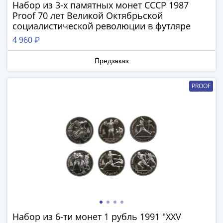
(1762-
Набор из 3-х памятных монет СССР 1987
Proof 70 лет Великой Октябрьской
1796)
социалистической революции в футляре
Петр
III
4 960 ₽
(1762-
Предзаказ
1762)
Елизавета
PROOF
(1741-
1762)
Иоанн
Антонович
(1740-
1741)
Анна
Иоанновна
(1730-
1740)
Петр
Набор из 6-ти монет 1 рубль 1991 "XXV
II