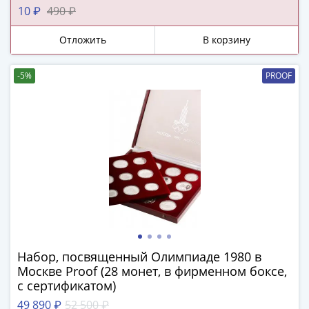
III
10 ₽
490 ₽
(1505-­
Отложить
В корзину
1533)
Иван
III
-5%
PROOF
(1462-­
1505)
Василий
II
Темный
(1425-­
1462)
Псков
(1425-­
1510)
Набор, посвященный Олимпиаде 1980 в
Новгород
Москве Proof (28 монет, в фирменном боксе,
(1420-­
с сертификатом)
1478)
49 890 ₽
52 500 ₽