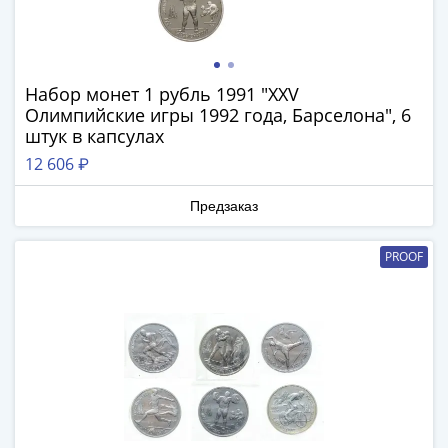
ЧМ
по
футболу
2018
Набор монет 1 рубль 1991 "XXV
Крымские
Олимпийские игры 1992 года, Барселона", 6
события
штук в капсулах
Архитектура
12 606 ₽
Красная
книга
Предзаказ
Личности
Мультипликация
PROOF
События
Серебряные
и
золотые
Города
трудовой
доблести
Освобожденные