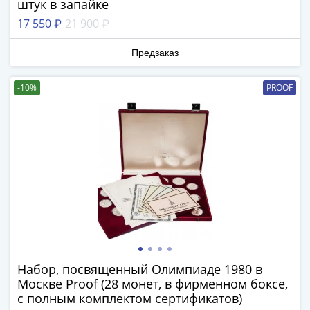
и
штук в запайке
Петр
17 550 ₽
21 900 ₽
I
(1682-
Предзаказ
1717)
Федор
-10%
PROOF
III
Алексеевич
(1676-
1682)
Алексей
Михайлович
(1645-
1676)
Михаил
Федорович
(1613-
Набор, посвященный Олимпиаде 1980 в
1645)
Москве Proof (28 монет, в фирменном боксе,
с полным комплектом сертификатов)
Василий