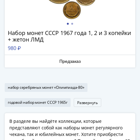
Антика
и
средневековье
Древняя
Греция
Набор монет СССР 1967 года 1, 2 и 3 копейки
Древний
+ жетон ЛМД
Рим
980 ₽
Византия
Золотая
Предзаказ
Орда
Крымское
ханство
набор серебряных монет «Олимпиада-80»
Речь
Посполитая
годовой набор монет СССР 1965г
Развернуть
Священная
Римская
империя
В разделе вы найдёте коллекции, которые
Другие
представляют собой как наборы монет регулярного
чекана, так и юбилейных монет. Хотите приобрести
Банкноты