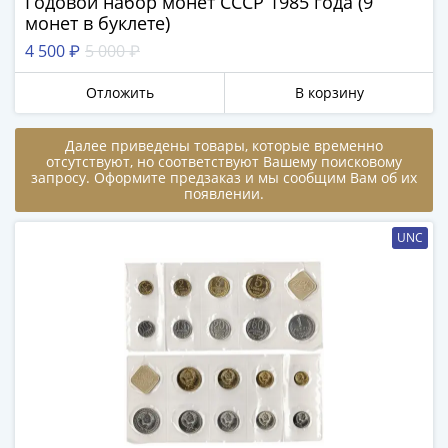
Годовой набор монет СССР 1985 года (9
в
монет в буклете)
ВОВ
4 500 ₽
5 000 ₽
75
лет
Отложить
В корзину
Победы
в
Далее приведены товары, которые временно
ВОВ
отсутствуют, но соответствуют Вашему поисковому
запросу. Оформите предзаказ и мы сообщим Вам об их
Человек
появлении.
труда
Города-
UNC
герои
Оружие
Великой
Победы
Олимпиада
в
Сочи
2014