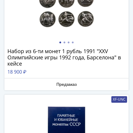
Наборы
Другие
ЕВРО
Германия
Евросоюз
ФРГ
ГДР
Набор из 6-ти монет 1 рубль 1991 "XXV
Третий
Олимпийские игры 1992 года, Барселона" в
рейх
кейсе
Веймарская
18 900 ₽
республика
Нотгельды
Предзаказ
Германская
империя
XF-UNC
Бавария
Данциг
Пруссия
Саар
Священная