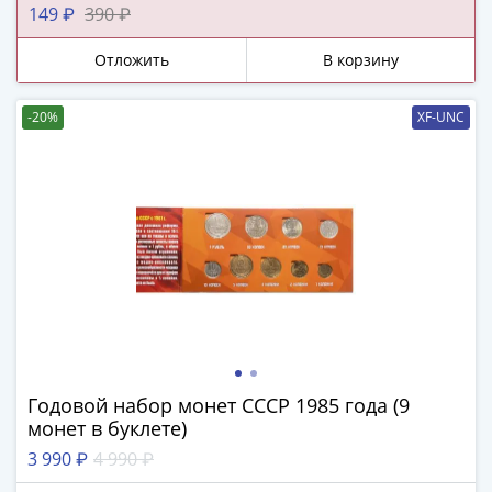
149 ₽
390 ₽
-
1991)
Отложить
В корзину
Юбилейные
и
-20%
XF-UNC
памятные
Наборы
и
коллекции
Монеты
Российской
империи
Николай
II
(1894-
1917)
Годовой набор монет СССР 1985 года (9
Александр
монет в буклете)
III
3 990 ₽
4 990 ₽
(1881-