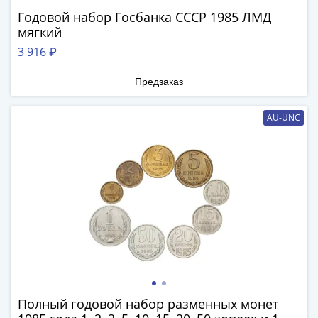
ЧМ
Годовой набор Госбанка СССР 1985 ЛМД
по
мягкий
футболу
2018
3 916 ₽
Крымские
Предзаказ
события
Архитектура
Красная
AU-UNC
книга
Личности
Мультипликация
События
Серебряные
и
золотые
Города
трудовой
доблести
Полный годовой набор разменных монет
Освобожденные