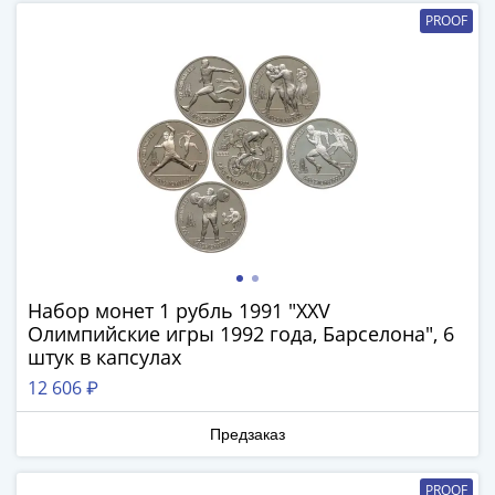
(1762-
PROOF
1796)
Петр
III
(1762-
1762)
Елизавета
(1741-
1762)
Иоанн
Антонович
(1740-
Набор монет 1 рубль 1991 "XXV
1741)
Олимпийские игры 1992 года, Барселона", 6
Анна
штук в капсулах
Иоанновна
12 606 ₽
(1730-
1740)
Предзаказ
Петр
II
PROOF