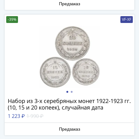
1894)
Предзаказ
Александр
II
-39%
VF-XF
(1854-
1881)
Николай
I
(1826-
1855)
Александр
I
(1801-
1825)
Павел
Набор из 3-х серебряных монет 1922-1923 гг.
I
(10, 15 и 20 копеек), случайная дата
(1796-
1 223 ₽
1 990 ₽
1801)
Екатерина
Предзаказ
II