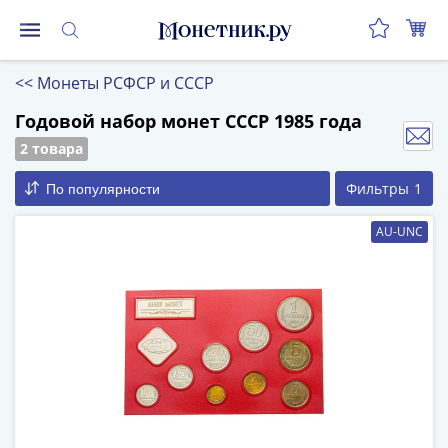
Монеты
<<
Монеты РСФСР и СССР
Монеты
Российской
Годовой набор монет СССР 1985 года
Федерации
2 товара
Регулярные
Фильтры
1
По популярности
выпуски
до
AU-UNC
реформы
(1992-
1993)
после
реформы
(1997-
нв)
Юбилейные
и