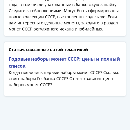
Азия
года, в том числе упакованные в банковскую запайку.
Следите за обновлениями. Могут быть сформированы
Америка
новые коллекции СССР, выставленные здесь же. Если
Африка
вам интересны отдельные монеты, заходите в раздел
Европа
монет СССР регулярного чекана и юбилейных.
СНГ
и
страны
Статьи, связанные с этой тематикой
Балтии
Годовые наборы монет СССР: цены и полный
Смешанные
список
лоты
Когда появились первые наборы монет СССР? Сколько
Другие
стоят наборы Госбанка СССР? От чего зависит цена
страны
наборов монет СССР?
Банкноты
СССР
1917
-
1923
1917