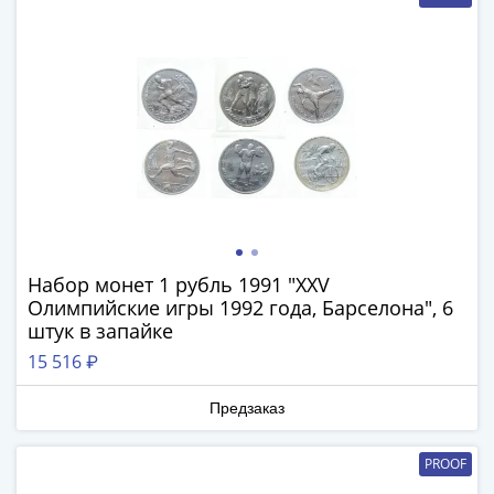
(1727-
1729)
Екатерина
I
(1725-
1727)
Петр
I
(1700-
1725)
Наборы
Набор монет 1 рубль 1991 "XXV
Олимпийские игры 1992 года, Барселона", 6
и
штук в запайке
коллекции
Монеты
15 516 ₽
Древней
Предзаказ
Руси
Иван
PROOF
V