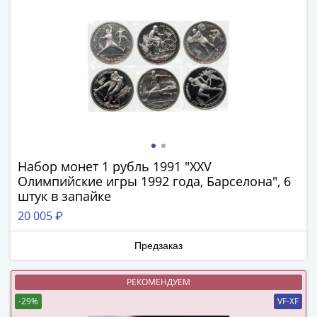
и
Петр
I
(1682-
1717)
Федор
III
Алексеевич
(1676-
1682)
Набор монет 1 рубль 1991 "XXV
Алексей
Олимпийские игры 1992 года, Барселона", 6
Михайлович
штук в запайке
(1645-
20 005 ₽
1676)
Михаил
Предзаказ
Федорович
(1613-
РЕКОМЕНДУЕМ
1645)
-29%
VF-XF
Василий