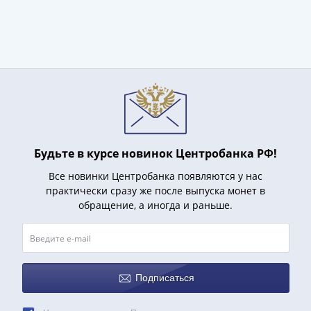
акции
Чеки
и
купоны
Арктикуголь
ВНЕШПОСЫЛТОРГ
Дорожные
Круизные
Отрезные
Будьте в курсе новинок Центробанка РФ!
Отрезные
Все новинки Центробанка появляются у нас
(серия
практически сразу же после выпуска монет в
Д)
обращение, а иногда и раньше.
Другие
Наборы
и
коллекции
Подписаться