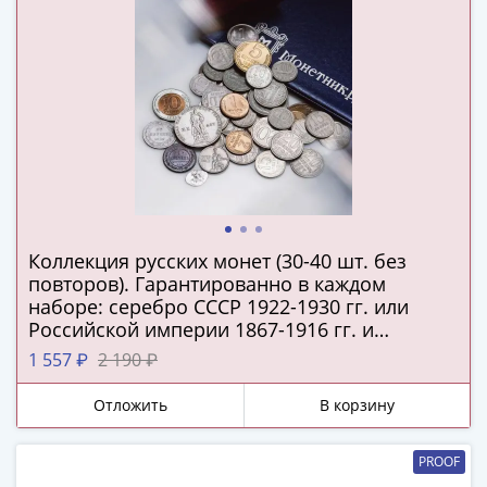
IV
Шуйский
(1606-­
1610)
Борис
Годунов
(1598-­
1605)
Фёдор
I
Коллекция русских монет (30-40 шт. без
Иванович
повторов). Гарантированно в каждом
(1584-­
наборе: серебро СССР 1922-1930 гг. или
1598)
Российской империи 1867-1916 гг. и
Иван
подлинная серебряная копейка Русского
1 557 ₽
2 190 ₽
IV
царства!
Грозный
Отложить
В корзину
(1533-
1584)
PROOF
Василий