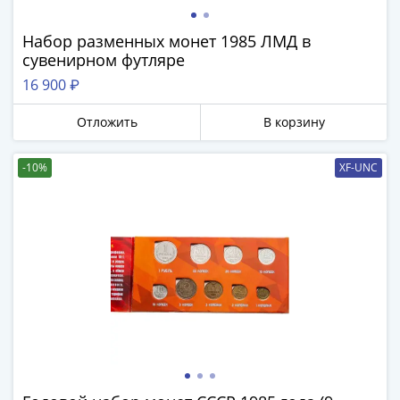
памятные
Биметаллические
Набор разменных монет 1985 ЛМД в
(10р)
сувенирном футляре
ГВС
16 900 ₽
и
аналогичные
Отложить
В корзину
(10р)
200
-10%
XF-UNC
лет
Победы
1812
50
лет
Победы
в
ВОВ
70
лет
Победы