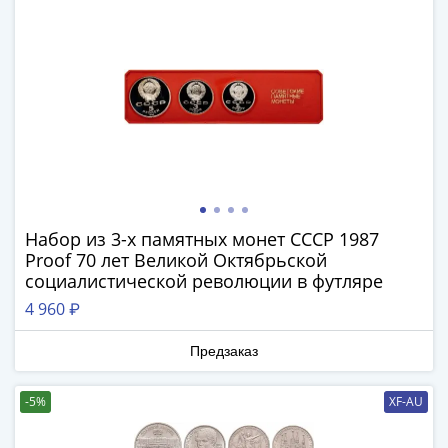
III
(1505-­
1533)
Иван
III
(1462-­
1505)
Василий
II
Темный
Набор из 3-х памятных монет СССР 1987
(1425-­
Proof 70 лет Великой Октябрьской
1462)
социалистической революции в футляре
Псков
4 960 ₽
(1425-­
1510)
Предзаказ
Новгород
(1420-­
-5%
XF-AU
1478)