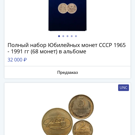
Римская
империя
Другие
Приднестровье
Украина
Монеты
Полный набор Юбилейных монет СССР 1965
мира
- 1991 гг (68 монет) в альбоме
Австралия
32 000 ₽
и
Океания
Предзаказ
Азия
Америка
UNC
Африка
Европа
Другие
страны
Смешанные
лоты