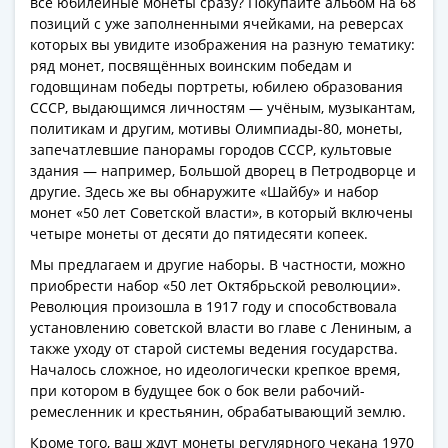
все юбилейные монеты сразу? Покупайте альбом на 68
Банкноты
позиций с уже заполненными ячейками, на реверсах
РФ
которых вы увидите изображения на разную тематику:
1992
ряд монет, посвящённых воинским победам и
1993
годовщинам победы портреты, юбилею образования
1994
СССР, выдающимся личностям — учёным, музыкантам,
1995
политикам и другим, мотивы Олимпиады-80, монеты,
запечатлевшие панорамы городов СССР, культовые
1997
здания — например, Большой дворец в Петродворце и
2001
другие. Здесь же вы обнаружите «Шайбу» и набор
2004
монет «50 лет Советской власти», в который включены
2010
четыре монеты от десяти до пятидесяти копеек.
2017
Мы предлагаем и другие наборы. В частности, можно
2022-
приобрести набор «50 лет Октябрьской революции».
2025
Революция произошла в 1917 году и способствовала
Памятные
установлению советской власти во главе с Лениным, а
Банкноты
также уходу от старой системы ведения государства.
мира
Началось сложное, но идеологически крепкое время,
Австралия
при котором в будущее бок о бок вели рабочий-
ремесленник и крестьянин, обрабатывающий землю.
и
Океания
Кроме того, ваш ждут монеты регулярного чекана 1970