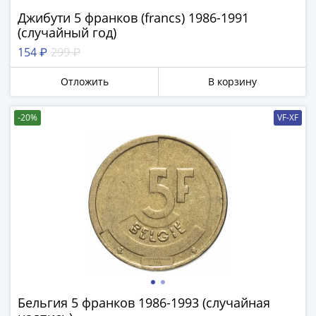
памятные
Джибути 5 франков (francs) 1986-1991
Биметаллические
(случайный год)
(10р)
154 ₽
299 ₽
ГВС
и
Отложить
В корзину
аналогичные
(10р)
-20%
VF-XF
200
лет
Победы
1812
50
лет
Победы
в
ВОВ
70
лет
Бельгия 5 франков 1986-1993 (случайная
Победы