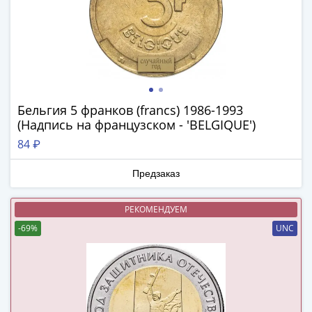
и
Петр
I
(1682-
1717)
Федор
III
Бельгия 5 франков (francs) 1986-1993
Алексеевич
(Надпись на французском - 'BELGIQUE')
(1676-
84 ₽
1682)
Алексей
Предзаказ
Михайлович
(1645-
РЕКОМЕНДУЕМ
1676)
-69%
UNC
Михаил
Федорович
(1613-
1645)
Василий