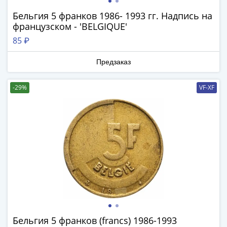
ЧМ
по
Бельгия 5 франков 1986- 1993 гг. Надпись на
футболу
французском - 'BELGIQUE'
2018
85 ₽
Крымские
события
Предзаказ
Архитектура
Красная
-29%
VF-XF
книга
Личности
Мультипликация
События
Серебряные
и
золотые
Города
трудовой
доблести
Освобожденные
Бельгия 5 франков (francs) 1986-1993