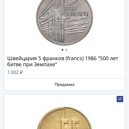
(1727-
1729)
Екатерина
I
(1725-
1727)
Петр
I
Швейцария 5 франков (francs) 1986 "500 лет
(1700-
битве при Земпахе"
1725)
1 002 ₽
Наборы
и
Предзаказ
коллекции
Монеты
XF
Древней
Руси
Иван
V