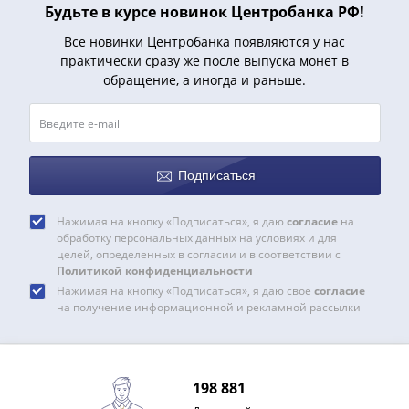
Будьте в курсе новинок Центробанка РФ!
акции
Чеки
Все новинки Центробанка появляются у нас
и
практически сразу же после выпуска монет в
купоны
обращение, а иногда и раньше.
ВНЕШПОСЫЛТОРГ
Дорожные
Круизные
Отрезные
Подписаться
Отрезные
(серия
Нажимая на кнопку «Подписаться», я даю
согласие
на
Д)
обработку персональных данных на условиях и для
Другие
целей, определенных в согласии и в соответствии с
Политикой конфиденциальности
Наборы
Нажимая на кнопку «Подписаться», я даю своё
согласие
и
на получение информационной и рекламной рассылки
коллекции
198 881