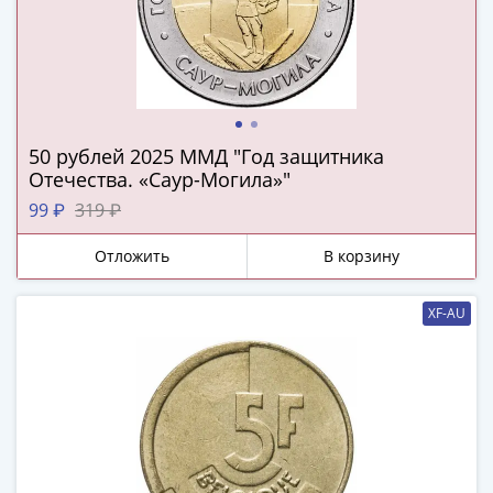
IV
Шуйский
(1606-­
1610)
Борис
Годунов
50 рублей 2025 ММД "Год защитника
(1598-­
Отечества. «Саур-Могила»"
1605)
99 ₽
319 ₽
Фёдор
I
Отложить
В корзину
Иванович
(1584-­
XF-AU
1598)
Иван
IV
Грозный
(1533-
1584)
Василий