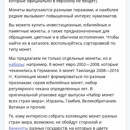
которые официально в еврозону не входят).
Банкноты
РФ
Монеты выпускаются разными тиражами, и наиболее
1992
редкие вызывают повышенный интерес нумизматов.
1993
Вы можете купить инвестиционные, юбилейные и
1994
памятные монеты, а также предназначенные для
1995
обращения, цветные и в обычном исполнении. Чтобы
найти их в каталоге, воспользуйтесь сортировкой по
1997
типу монет.
2001
2004
Мы предлагаем не только отдельные монеты, но и
наборы
: например, 8 монет евро 2002—2008, которые
2010
чеканились в Германии, 6 монет Таиланда 2008—2016
2017
гг. Коллекция может формироваться по разным
2022-
признакам: серия юбилейных монет, набор
2025
регулярного чекана определённых лет. В
Памятные
оригинальной упаковке идут выпуски «Набор монет
Банкноты
всех стран мира»: Израиль, Гамбия, Великобритания,
мира
Ватикан и прочие.
Австралия
Те, кому интересно собрать коллекцию монет разных
и
стран мира, возможно, не обойдут стороной и
Океания
банкноты
разных государств, на которых в цвете