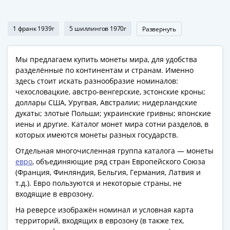
Антика
и
средневековье
1 франк 1939г
5 шиллингов 1970г
Развернуть
Древняя
Греция
Мы предлагаем купить монеты мира, для удобства
Древний
разделённые по континентам и странам. Именно
Рим
здесь стоит искать разнообразие номиналов:
Византия
чехословацкие, австро-венгерские, эстонские кроны;
Золотая
доллары США, Уругвая, Австралии; нидерландские
Орда
дукаты; злотые Польши; украинские гривны; японские
Крымское
иены и другие. Каталог монет мира сотни разделов, в
ханство
которых имеются монеты разных государств.
Речь
Отдельная многочисленная группа каталога — монеты
Посполитая
евро
, объединяющие ряд стран Европейского Союза
Священная
(Франция, Финляндия, Бельгия, Германия, Латвия и
т.д.). Евро пользуются и некоторые страны, не
Римская
входящие в еврозону.
империя
Другие
На реверсе изображён номинал и условная карта
территорий, входящих в еврозону (в также тех,
Банкноты