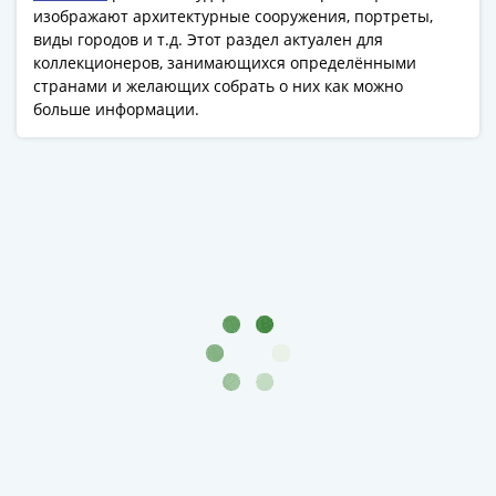
Азия
изображают архитектурные сооружения, портреты,
виды городов и т.д. Этот раздел актуален для
Америка
коллекционеров, занимающихся определёнными
Африка
странами и желающих собрать о них как можно
Европа
больше информации.
СНГ
и
страны
Балтии
Смешанные
лоты
Другие
страны
Банкноты
СССР
1917
-
1923
1917