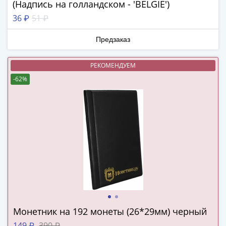
(Надпись на голландском - 'BELGIE')
Города-
столицы
36 ₽
51 ₽
Европы
Наборы
Предзаказ
и
коллекции
РЕКОМЕНДУЕМ
Монеты
-62%
СССР
и
РСФСР
РСФСР
и
СССР
(1921-
1958)
СССР
и
ГКЧП
Монетник на 192 монеты (26*29мм) черный
(1961
149 ₽
390 ₽