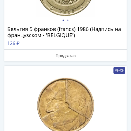
III
(1505-­
1533)
Иван
Бельгия 5 франков (francs) 1986 (Надпись на
III
французском - 'BELGIQUE')
(1462-­
126 ₽
1505)
Василий
Предзаказ
II
Темный
VF-XF
(1425-­
1462)
Псков
(1425-­
1510)
Новгород
(1420-­
1478)