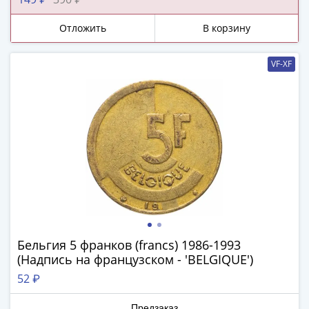
-
1991)
Отложить
В корзину
Юбилейные
и
VF-XF
памятные
Наборы
и
коллекции
Монеты
Российской
империи
Николай
II
(1894-
1917)
Бельгия 5 франков (francs) 1986-1993
(Надпись на французском - 'BELGIQUE')
Александр
III
52 ₽
(1881-
Предзаказ