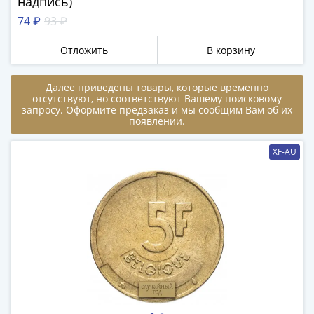
надпись)
в
74 ₽
93 ₽
ВОВ
75
Отложить
В корзину
лет
Победы
Далее приведены товары, которые временно
в
отсутствуют, но соответствуют Вашему поисковому
запросу. Оформите предзаказ и мы сообщим Вам об их
ВОВ
появлении.
Человек
труда
XF-AU
Города-
герои
Оружие
Великой
Победы
Олимпиада
в
Сочи
2014