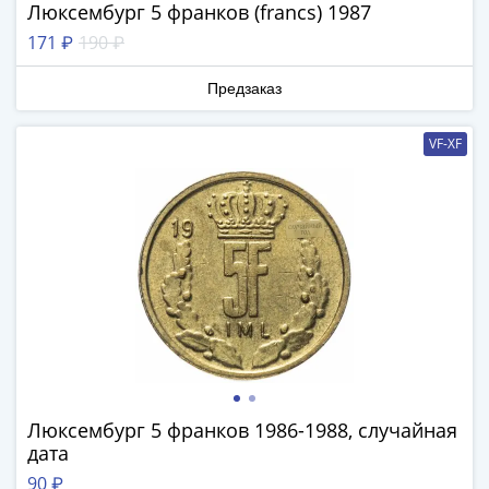
Наборы
Люксембург 5 франков (francs) 1987
Другие
171 ₽
190 ₽
ЕВРО
Германия
Предзаказ
Евросоюз
ФРГ
VF-XF
ГДР
Третий
рейх
Веймарская
республика
Нотгельды
Германская
империя
Бавария
Данциг
Пруссия
Люксембург 5 франков 1986-1988, случайная
дата
Саар
Священная
90 ₽