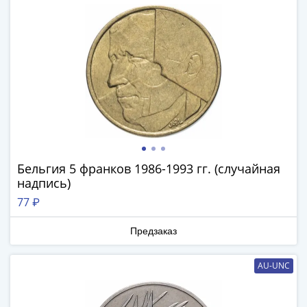
(1762-
1796)
Петр
III
(1762-
1762)
Елизавета
(1741-
1762)
Иоанн
Бельгия 5 франков 1986-1993 гг. (случайная
Антонович
надпись)
(1740-
77 ₽
1741)
Анна
Предзаказ
Иоанновна
(1730-
AU-UNC
1740)
Петр
II