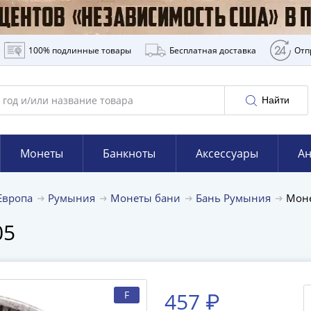
100% подлинные товары
Бесплатная доставка
Отп
Найти
Монеты
Банкноты
Аксессуары
Ан
Европа
Румыния
Монеты бани
Бань Румыния
Моне
05
457 ₽
F