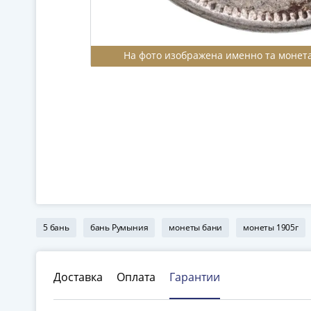
На фото изображена именно та монета
5 бань
бань Румыния
монеты бани
монеты 1905г
Доставка
Оплата
Гарантии