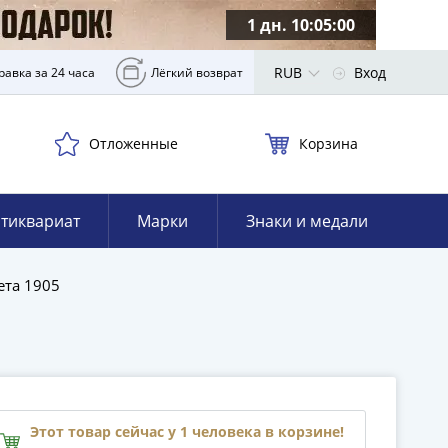
1 дн. 10:04:59
RUB
Вход
равка за 24 часа
Лёгкий возврат
Отложенные
Корзина
тиквариат
Марки
Знаки и медали
та 1905
Этот товар сейчас у 1 человека в корзине!