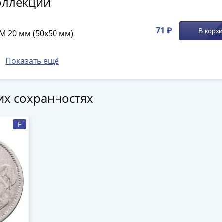
оллекции
71 ₽
В корз
M 20 мм (50х50 мм)
Показать ещё
гих сохранностях
F