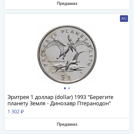
Антика
Предзаказ
и
средневековье
AU
Древняя
Греция
Древний
Рим
Византия
Золотая
Орда
Крымское
ханство
Речь
Посполитая
Эритрея 1 доллар (dollar) 1993 "Берегите
Священная
планету Земля - Динозавр Птеранодон"
Римская
1 302 ₽
империя
Другие
Предзаказ
Банкноты