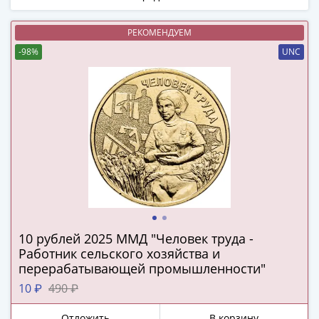
(1727-
1729)
РЕКОМЕНДУЕМ
Екатерина
-98%
UNC
I
(1725-
1727)
Петр
I
(1700-
1725)
Наборы
и
коллекции
Монеты
10 рублей 2025 ММД "Человек труда -
Древней
Работник сельского хозяйства и
Руси
перерабатывающей промышленности"
Иван
10 ₽
490 ₽
V
Отложить
В корзину