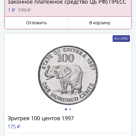
законное платежное средство ЦБ РФ) ПРЕСС
Римская
1 ₽
199 ₽
империя
Другие
Отложить
В корзину
Приднестровье
Украина
AU-UNC
Монеты
мира
Австралия
и
Океания
Азия
Америка
Африка
Европа
Другие
страны
Эритрея 100 центов 1997
Смешанные
175 ₽
лоты