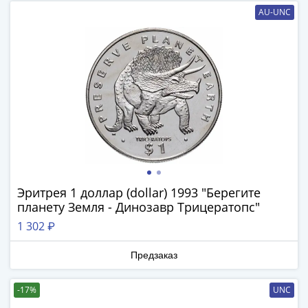
Банкноты
AU-UNC
РФ
1992
1993
1994
1995
1997
2001
2004
2010
2017
2022-
Эритрея 1 доллар (dollar) 1993 "Берегите
2025
планету Земля - Динозавр Трицератопс"
Памятные
1 302 ₽
Банкноты
мира
Предзаказ
Австралия
и
-17%
UNC
Океания