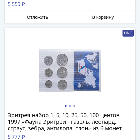
Города-
5 555 ₽
столицы
Европы
Отложить
В корзину
Наборы
и
UNC
коллекции
Монеты
СССР
и
РСФСР
РСФСР
и
СССР
(1921-
1958)
Эритрея набор 1, 5, 10, 25, 50, 100 центов
СССР
1997 «Фауна Эритреи - газель, леопард,
и
страус, зебра, антилопа, слон» из 6 монет
ГКЧП
5 777 ₽
(1961