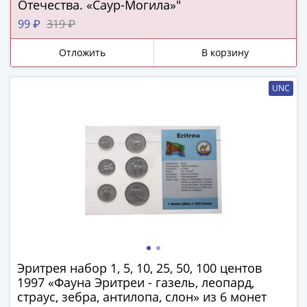
ЧМ
Отечества. «Саур-Могила»"
по
99 ₽
319 ₽
футболу
2018
Отложить
В корзину
Крымские
события
UNC
Архитектура
Красная
книга
Личности
Мультипликация
События
Серебряные
и
золотые
Города
трудовой
Эритрея набор 1, 5, 10, 25, 50, 100 центов
доблести
1997 «Фауна Эритреи - газель, леопард,
Освобожденные
страус, зебра, антилопа, слон» из 6 монет