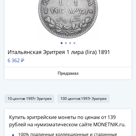
1918
1919
-
1920гг
1921
1922
1923
1924
Итальянская Эритрея 1 лира (lira) 1891
-
6 362 ₽
1932
1934
Предзаказ
1937
1938
1947
10 центов 1997г Эритрея
100 центов 1997г Эритрея
(1957)
1961
(по
Купить эритрейские монеты по ценам от 139
Засько)
рублей на нумизматическом сайте MONETNIK.ru.
1961
100% подлинные коллекционные и старинные