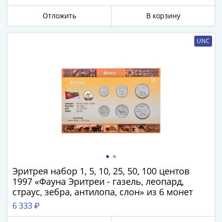
-
Отложить
В корзину
1991)
Юбилейные
UNC
и
памятные
Наборы
и
коллекции
Монеты
Российской
империи
Николай
II
(1894-
Эритрея набор 1, 5, 10, 25, 50, 100 центов
1917)
1997 «Фауна Эритреи - газель, леопард,
Александр
страус, зебра, антилопа, слон» из 6 монет
III
6 333 ₽
(1881-