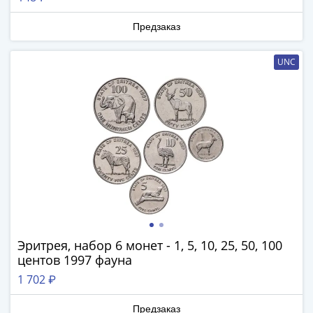
(1762-
1796)
Предзаказ
Петр
III
UNC
(1762-
1762)
Елизавета
(1741-
1762)
Иоанн
Антонович
(1740-
1741)
Анна
Иоанновна
Эритрея, набор 6 монет - 1, 5, 10, 25, 50, 100
(1730-
центов 1997 фауна
1740)
1 702 ₽
Петр
II
Предзаказ