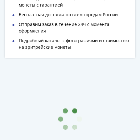
1991
монеты с гарантией
Гражданская
Бесплатная доставка по всем городам России
война
Отправим заказ в течение 24ч с момента
Банкноты
оформления
царской
России
Подробный каталог с фотографиями и стоимостью
Частные
на эритрейские монеты
выпуски
Банкноты
с
красивыми
номерами
Лотерейные
билеты
Евросувенир
"0
евро"
Облигации
и