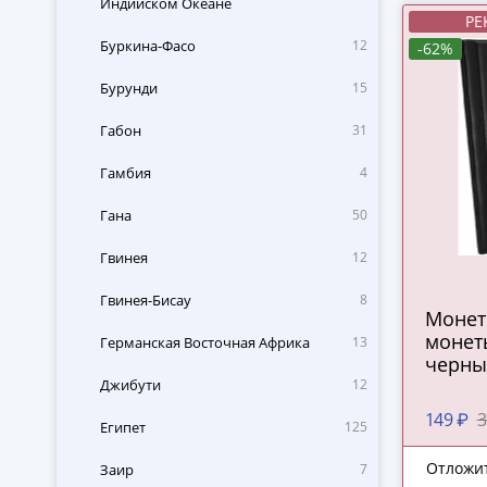
Индийском Океане
РЕ
Буркина-Фасо
12
-62%
Бурунди
15
Габон
31
Гамбия
4
Гана
50
Гвинея
12
Гвинея-Бисау
8
Монет
монет
Германская Восточная Африка
13
черны
Джибути
12
149 ₽
3
Египет
125
Отложи
Заир
7