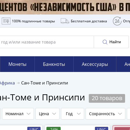
100% подлинные товары
Бесплатная доставка
Отп
Найти
Монеты
Банкноты
Аксессуары
Ан
Африка
Сан-Томе и Принсипи
ан-Томе и Принсипи
20 товаров
Номинал
Цена
Год
Сохранность
UNC
-24%
UNC