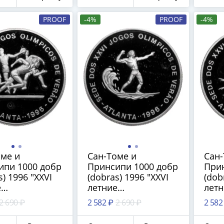
PROOF
-4%
PROOF
-4%
оме и
Сан-Томе и
Сан-
ипи 1000 добр
Принсипи 1000 добр
Прин
s) 1996 "XXVI
(dobras) 1996 "XXVI
(dob
е
летние
летн
ийские Игры,
Олимпийские Игры,
Оли
2 690 ₽
2 582 ₽
2 690 ₽
2 582
а 1996 -
Атланта 1996 -
Атла
 атлетика"
Сёрфинг"
Пла