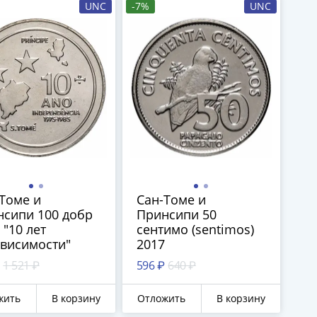
UNC
-7%
UNC
Томе и
Сан-Томе и
сипи 100 добр
Принсипи 50
 "10 лет
сентимо (sentimos)
висимости"
2017
1 521 ₽
596 ₽
640 ₽
жить
В корзину
Отложить
В корзину