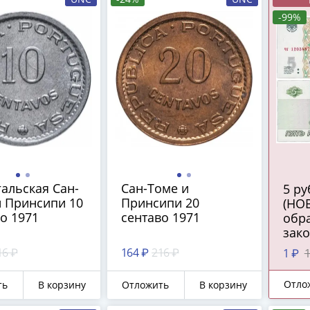
-99%
альская Сан-
Сан-Томе и
5 рублей 2022
и Принсипи 10
Принсипи 20
(НО
о 1971
сентаво 1971
обра
зак
сред
16 ₽
164 ₽
216 ₽
1 ₽
1
ПРЕ
Отло
ть
В корзину
Отложить
В корзину