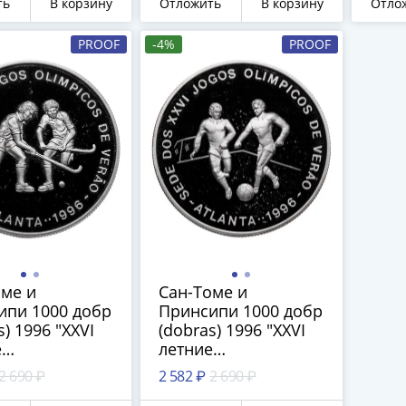
ть
В корзину
Отложить
В корзину
Отло
PROOF
-4%
PROOF
оме и
Сан-Томе и
ипи 1000 добр
Принсипи 1000 добр
s) 1996 "XXVI
(dobras) 1996 "XXVI
е
летние
ийские Игры,
Олимпийские Игры,
2 690 ₽
2 582 ₽
2 690 ₽
а 1996 -
Атланта 1996 -