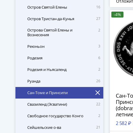
Отложи
Остров Святой Елены
16
-4%
Остров Тристан-да-Кунья
27
Острова Святой Елены и
2
Вознесения
Реюньон
3
Родезия
6
Родезия и Ньясаленд
2
Руанда
26
Сан-Томе и Принсипи
Сан-Т
Принс
Свазиленд (Эсватини)
22
(dobra
летни
Свободное государство Конго
2
Олимп
2 582 ₽
Атлант
Сейшельские о-ва
21