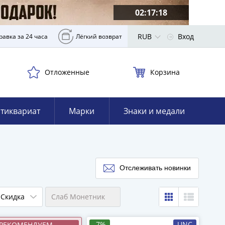
02:17:16
RUB
Вход
равка за 24 часа
Лёгкий возврат
Отложенные
Корзина
тиквариат
Марки
Знаки и медали
Отслеживать новинки
Скидка
Слаб Монетник
-7%
UNC
РЕКОМЕНДУЕМ