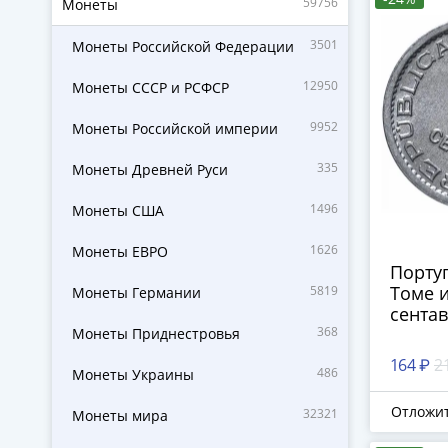
59756
Монеты
3501
Монеты Российской Федерации
12950
Монеты СССР и РСФСР
9952
Монеты Российской империи
335
Монеты Древней Руси
1496
Монеты США
1626
Монеты ЕВРО
Португ
Томе 
5819
Монеты Германии
сентав
368
Монеты Приднестровья
164 ₽
2
486
Монеты Украины
Отложи
32321
Монеты мира