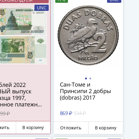
UNC
Сан-Томе и
Принсипи 2 добры
ВЫЙ выпуск
(dobras) 2017
зца 1997,
онное платежное
ство ЦБ РФ)
869 ₽
934 ₽
99 ₽
СС
жить
В корзину
Отложить
В корзину