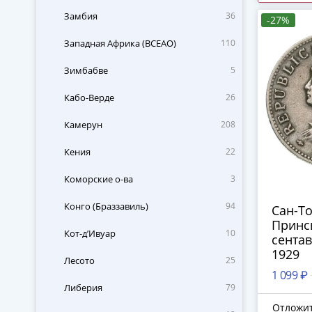
Замбия
36
-27%
Западная Африка (BCEAO)
110
Зимбабве
5
Кабо-Верде
26
Камерун
208
Кения
22
Коморские о-ва
3
Конго (Браззавиль)
94
Сан-Т
Принс
Кот-д’Ивуар
10
сентав
1929
Лесото
25
1 099 ₽
Либерия
79
Отложи