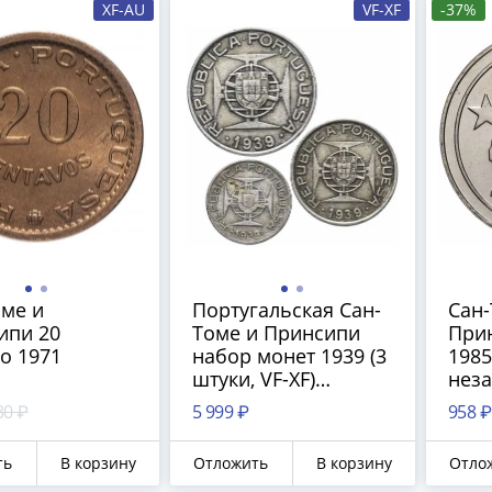
XF-AU
VF-XF
-37%
оме и
Португальская Сан-
Сан-
ипи 20
Томе и Принсипи
Прин
о 1971
набор монет 1939 (3
1985
штуки, VF-XF)
неза
серебро
30 ₽
5 999 ₽
958 ₽
ть
В корзину
Отложить
В корзину
Отло