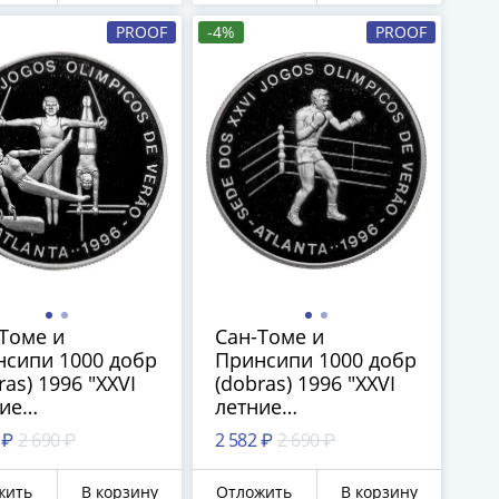
PROOF
-4%
PROOF
Томе и
Сан-Томе и
сипи 1000 добр
Принсипи 1000 добр
ras) 1996 "XXVI
(dobras) 1996 "XXVI
ие
летние
мпийские Игры,
Олимпийские Игры,
 ₽
2 690 ₽
2 582 ₽
2 690 ₽
нта 1996 -
Атланта 1996 - Бокс"
астика"
жить
В корзину
Отложить
В корзину