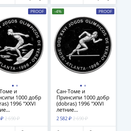
PROOF
-4%
PROOF
Томе и
Сан-Томе и
сипи 1000 добр
Принсипи 1000 добр
ras) 1996 "XXVI
(dobras) 1996 "XXVI
ие
летние
мпийские Игры,
Олимпийские Игры,
 ₽
2 690 ₽
2 582 ₽
2 690 ₽
нта 1996 -
Атланта 1996 - Бег"
вание"