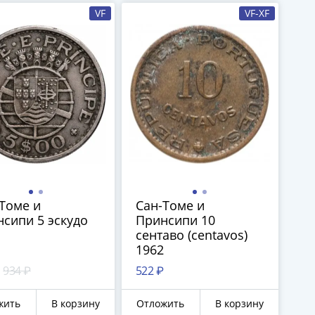
VF
VF-XF
Томе и
Сан-Томе и
сипи 5 эскудо
Принсипи 10
сентаво (centavos)
1962
934 ₽
522 ₽
жить
В корзину
Отложить
В корзину