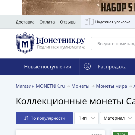
Доставка
Оплата
Отзывы
Надёжная упаковка
Подлинная нумизматика
Новые поступления
Распродажа
Магазин MONETNIK.ru
Монеты
Монеты мира
Коллекционные монеты С
Тип
Материал
По популярности
-24%