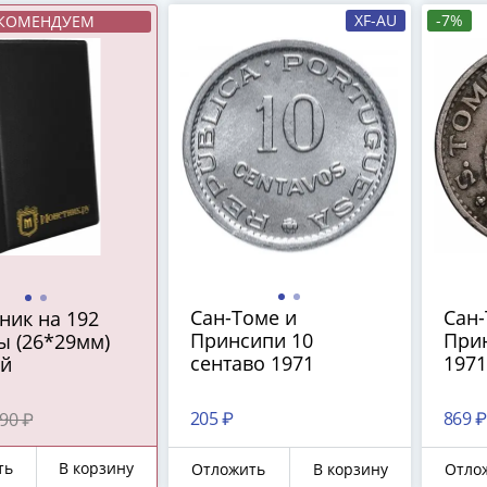
XF-AU
-7%
КОМЕНДУЕМ
Сан-Томе и
Сан-
ник на 192
Принсипи 10
Прин
ы (26*29мм)
сентаво 1971
1971
й
205 ₽
869 ₽
90 ₽
ть
В корзину
Отложить
В корзину
Отло