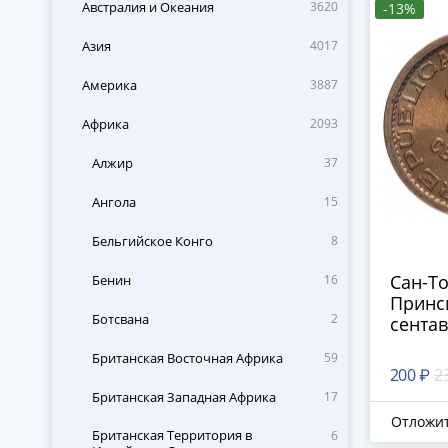
Австралия и Океания
3620
-13%
Азия
4017
Америка
3887
Африка
2093
Алжир
37
Ангола
15
Бельгийское Конго
8
Сан-Т
Бенин
16
Принс
Ботсвана
2
сентав
Британская Восточная Африка
59
200 ₽
2
Британская Западная Африка
17
Отложи
Британская Территория в
6