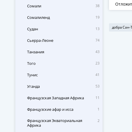
Хоккей
Отложи
Сомали
38
Сомалиленд
19
добра Сан-
Судан
13
Сьерра-Леоне
74
Танзания
43
Того
23
Тунис
41
Уганда
53
Французская Западная Африка
11
Французские афар и исса
1
Французская Экваториальная
2
Африка