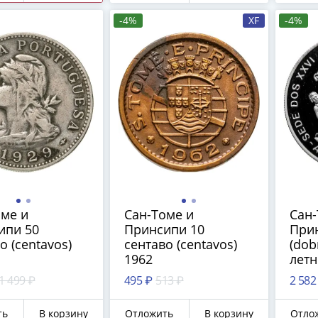
-4%
XF
-4%
оме и
Сан-Томе и
Сан-
ипи 50
Принсипи 10
Прин
о (centavos)
сентаво (centavos)
(dob
1962
летн
Оли
1 499 ₽
495 ₽
513 ₽
2 582
Атла
Гимн
ть
В корзину
Отложить
В корзину
Отло