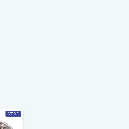
VF-XF
F-VF