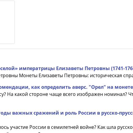
селой» императрицы Елизаветы Петровны (1741-1761
етровны Монеты Елизаветы Петровны: историческая спр
омендации, как определить аверс. "Орел" на монете
у? На какой стороне чаще всего изображен номинал? Ч
 годы важных сражений и роль России в русско-прус
ось участие России в семилетней войне? Как шла русско