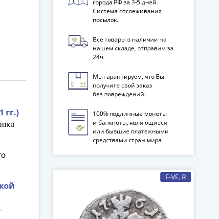
города РФ за 3‑5 дней.
Система отслеживания
посылок.
Все товары в наличии на
нашем складе, отправим за
24ч.
Мы гарантируем, что Вы
получите свой заказ
без повреждений!
 гг.)
100% подлинные монеты
и банкноты, являющиеся
авка
или бывшие платежными
средствами стран мира
то
F-VF, R
ской
-