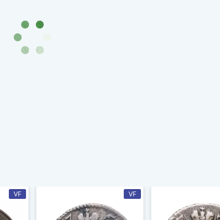
VF
VF