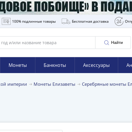
100% подлинные товары
Бесплатная доставка
Отп
Найти
Монеты
Банкноты
Аксессуары
Ан
кой империи
Монеты Елизаветы
Серебряные монеты Е