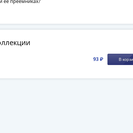
 и её преемниках?
оллекции
93 ₽
В корз