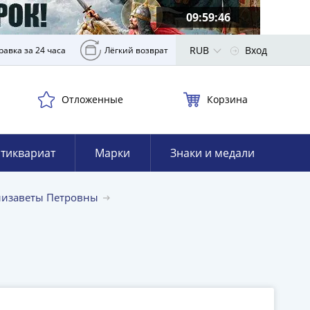
09:59:45
RUB
Вход
равка за 24 часа
Лёгкий возврат
Отложенные
Корзина
тиквариат
Марки
Знаки и медали
лизаветы Петровны