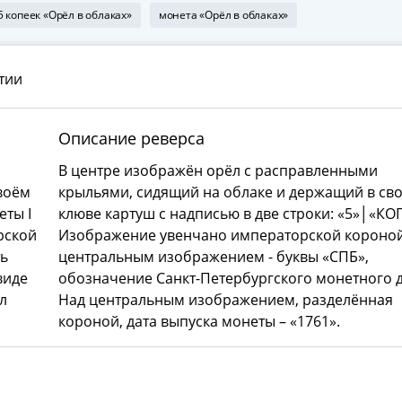
5 копеек «Орёл в облаках»
монета «Орёл в облаках»
тии
Описание реверса
В центре изображён орёл с расправленными
воём
крыльями, сидящий на облаке и держащий в св
еты I
клюве картуш с надписью в две строки: «5»│«КО
рской
Изображение увенчано императорской короной
ь
центральным изображением - буквы «СПБ»,
виде
обозначение Санкт-Петербургского монетного 
л
Над центральным изображением, разделённая
короной, дата выпуска монеты – «1761».