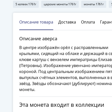
5 копеек 1761г
царские монеты 1761г
монеты 1761г
Описание товара
Доставка
Оплата
Гаран
Описание аверса
В центре изображён орёл с расправленными
крыльями, сидящий на облаке и держащий в с
клюве картуш с вензелем императрицы Елизав
(Петровны). Изображение увенчано императо
короной. Под центральным изображением пят
выпуклых счётных элементов, выполненных в 
звёзд. Звёзды обозначают (дублируют) номина
монеты.
Эта монета входит в коллекции