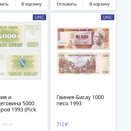
жить
В корзину
Отложить
В корзину
UNC
UNC
ия и
Гвинея-Бисау 1000
еговина 5000
песо 1993
ров 1993 (Pick
706 ₽
712 ₽