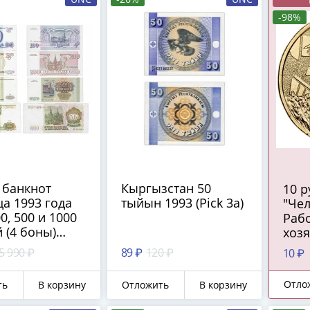
-98%
 банкнот
Кыргызстан 50
10 
а 1993 года
тыйын 1993 (Pick 3a)
"Чел
00, 500 и 1000
Рабо
 (4 боны)
хозя
пер
5 990 ₽
89 ₽
120 ₽
10 ₽
про
Отло
ть
В корзину
Отложить
В корзину