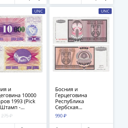
UNC
UNC
18
ия и
Босния и
еговина 10000
Герцеговина
ров 1993 (Pick
Республика
 Штамп -
Сербская
аево. Цифры
10000000000 / 10
275 ₽
990 ₽
еные длинные
миллиардов
динаров 1993 г (Pick