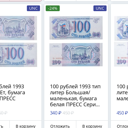
UNC
-24%
UNC
блей 1993
100 рублей 1993 тип
100 
Ет, бумага
литер Большая/
лит
 ПРЕСС
маленькая, бумага
мал
белая ПРЕСС Серия
Нл
50 ₽
340 ₽
450 ₽
450 ₽
ть
В корзину
Отложить
В корзину
Отло