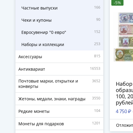
-5%
166
Частные выпуски
90
Чеки и купоны
152
Евросувенир "0 евро"
253
Наборы и коллекции
815
Аксессуары
16553
Антиквариат
Почтовые марки, открытки и
3652
Набор
конверты
образц
100, 2
3550
Жетоны, медали, знаки, награды
рублей
104
4 750 ₽
Редкие монеты
1201
Монеты для подарков
Отложи