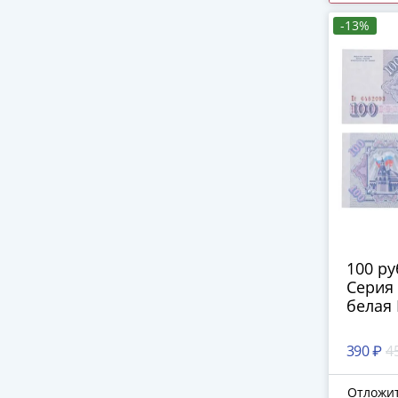
-13%
100 ру
Серия 
белая
390 ₽
4
Отложи