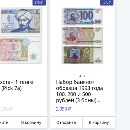
UNC
UNC
хстан 1 тенге
Набор банкнот
 (Pick 7a)
образца 1993 года
100, 200 и 500
рублей (3 боны)
ПРЕСС
280 ₽
2 990 ₽
жить
В корзину
Отложить
В корзину