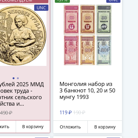
UNC
Монголия набор из
рублей 2025 ММД
3 банкнот 10, 20 и 50
овек труда -
мунгу 1993
тник сельского
йства и
ерабатывающей
119 ₽
190 ₽
490 ₽
мышленности"
жить
В корзину
Отложить
В корзину