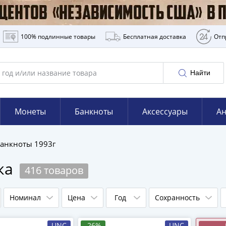
100% подлинные товары
Бесплатная доставка
Отп
Найти
Монеты
Банкноты
Аксессуары
Ан
анкноты 1993г
ска
416 товаров
Номинал
Цена
Год
Сохранность
UNC
-26%
UNC