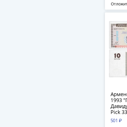
Отложи
Армен
1993 
Давиду
Pick 3
501 ₽