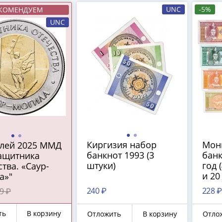
UNC
-5%
КОМЕНДУЕМ
UNC
Киргизия набор
Мон
блей 2025 ММД
банкнот 1993 (3
банк
защитника
штуки)
год (
тва. «Саур-
и 20
а»"
240 ₽
228 ₽
9 ₽
ть
В корзину
Отложить
В корзину
Отло