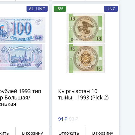
AU-UNC
-5%
UNC
рублей 1993 тип
Кыргызстан 10
ер Большая/
тыйын 1993 (Pick 2)
енькая
94 ₽
99 ₽
жить
В корзину
Отложить
В корзину