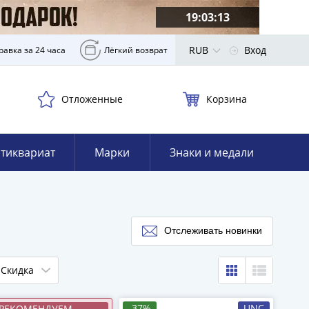
19:03:11
RUB
Вход
равка за 24 часа
Лёгкий возврат
Отложенные
Корзина
тиквариат
Марки
Знаки и медали
Отслеживать новинки
Скидка
-37%
UNC
РЕКОМЕНДУЕМ