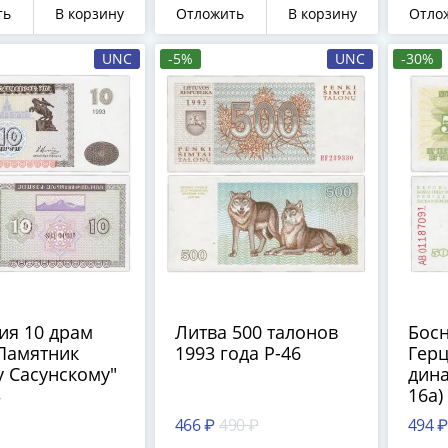
ть
В корзину
Отложить
В корзину
Отло
UNC
-5%
UNC
-30%
ия 10 драм
Литва 500 талонов
Босн
"Памятник
1993 года P-46
Герц
 Сасунскому"
дина
3
16a)
466 ₽
490 ₽
494 ₽