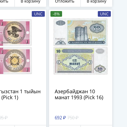
жить
В корзину
Отложить
В корзину
148а)
UNC
-8%
UNC
гызстан 1 тыйын
Азербайджан 10
(Pick 1)
манат 1993 (Pick 16)
95 ₽
692 ₽
750 ₽