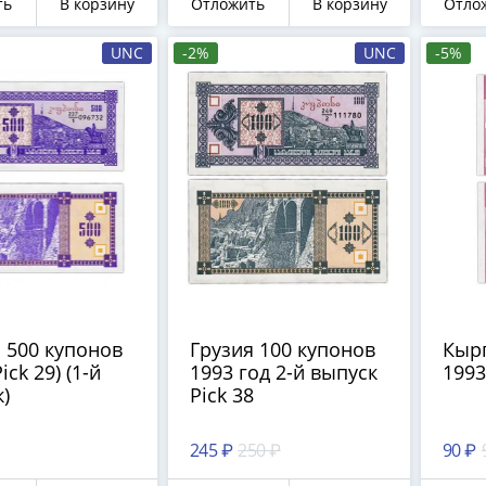
ть
В корзину
Отложить
В корзину
Отло
UNC
-2%
UNC
-5%
 500 купонов
Грузия 100 купонов
Кыр
ick 29) (1-й
1993 год 2-й выпуск
1993 
)
Pick 38
245 ₽
250 ₽
90 ₽