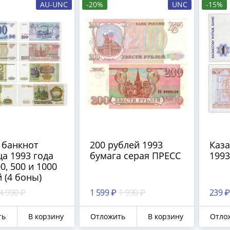
AU-UNC
-20%
UNC
-15%
 банкнот
200 рублей 1993
Каза
а 1993 года
бумага серая ПРЕСС
1993
00, 500 и 1000
 (4 боны)
4 990 ₽
1 599 ₽
1 990 ₽
239 ₽
ть
В корзину
Отложить
В корзину
Отло