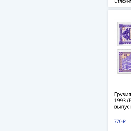
Отложи
Грузия
1993 (P
выпуск
770 ₽