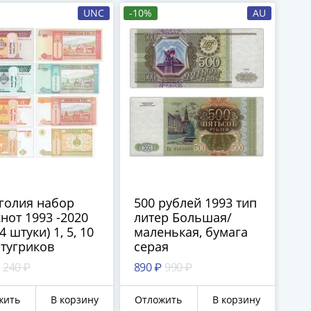
UNC
-10%
AU
голия набор
500 рублей 1993 тип
нот 1993 -2020
литер Большая/
4 штуки) 1, 5, 10
маленькая, бумага
 тугриков
серая
240 ₽
890 ₽
990 ₽
жить
В корзину
Отложить
В корзину