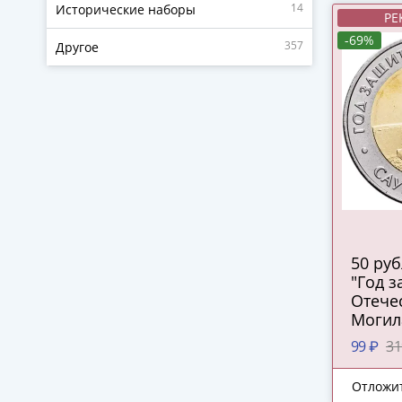
14
Исторические наборы
РЕ
-69%
357
Другое
50 ру
"Год 
Отечес
Могил
99 ₽
31
Отложи