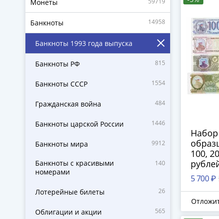
59719
Монеты
14958
Банкноты
Банкноты 1993 года выпуска
815
Банкноты РФ
1554
Банкноты СССР
484
Гражданская война
1446
Банкноты царской России
Набор
образц
9912
Банкноты мира
100, 2
рублей
Банкноты с красивыми
140
номерами
ПРЕСС
5 700 ₽
26
Лотерейные билеты
Отложи
565
Облигации и акции