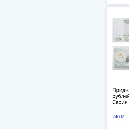
П
Придн
рублей
Серия
240 ₽