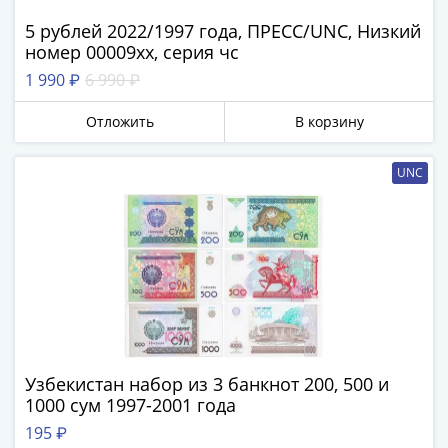
и
Петр
5 рублей 2022/1997 года, ПРЕСС/UNC, Низкий
I
номер 00009хх, серия чс
(1682-
1 990 ₽
6 990 ₽
1717)
Федор
Отложить
В корзину
III
Алексеевич
UNC
(1676-
1682)
Алексей
Михайлович
(1645-
1676)
Михаил
Федорович
Узбекистан набор из 3 банкнот 200, 500 и
(1613-
1000 сум 1997-2001 года
1645)
Василий
195 ₽