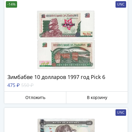
Банкноты
-14%
UNC
РФ
1992
1993
1994
1995
1997
2001
2004
2010
2017
Зимбабве 10 долларов 1997 год Pick 6
2022-
475 ₽
550 ₽
2025
Памятные
Отложить
В корзину
Банкноты
мира
UNC
Австралия
и
Океания