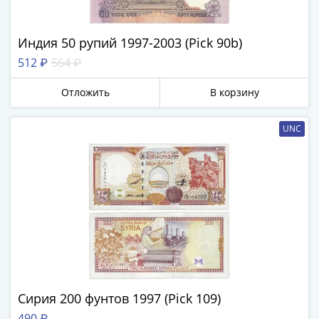
1991
Гражданская
война
Индия 50 рупий 1997-2003 (Pick 90b)
Банкноты
512 ₽
564 ₽
царской
России
Отложить
В корзину
Частные
выпуски
UNC
Банкноты
с
красивыми
номерами
Лотерейные
билеты
Евросувенир
"0
евро"
Облигации
Сирия 200 фунтов 1997 (Pick 109)
и
490 ₽