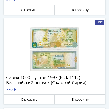
акции
Чеки
Отложить
В корзину
и
купоны
UNC
Арктикуголь
ВНЕШПОСЫЛТОРГ
Дорожные
Круизные
Отрезные
Отрезные
(серия
Д)
Другие
Сирия 1000 фунтов 1997 (Pick 111c)
Наборы
Бельгийский выпуск (С картой Сирии)
и
770 ₽
коллекции
Отложить
В корзину