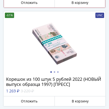
ЧМ
Отложить
В корзину
по
футболу
-61%
UNC
2018
Крымские
события
Архитектура
Красная
книга
Личности
Мультипликация
События
Серебряные
и
Корешок из 100 штук 5 рублей 2022 (НОВЫЙ
золотые
выпуск образца 1997) [ПРЕСС]
Города
1 269 ₽
3 220 ₽
трудовой
доблести
Отложить
В корзину
Освобожденные