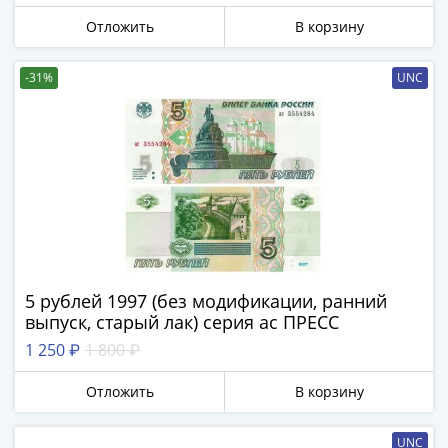
IV
Отложить
В корзину
Шуйский
(1606-­
1610)
-31%
UNC
Борис
Годунов
(1598-­
1605)
Фёдор
I
Иванович
(1584-­
1598)
5 рублей 1997 (без модификации, ранний
Иван
выпуск, старый лак) серия ас ПРЕСС
IV
1 250 ₽
1 800 ₽
Грозный
(1533-
Отложить
В корзину
1584)
Василий
UNC