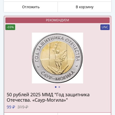
в
Мне не нужны подарки
Отложить
В корзину
ВОВ
75
РЕКОМЕНДУЕМ
лет
-69%
UNC
Победы
в
ВОВ
Человек
труда
Города-
герои
Оружие
Великой
Победы
Олимпиада
50 рублей 2025 ММД "Год защитника
в
Отечества. «Саур-Могила»"
Сочи
99 ₽
319 ₽
2014