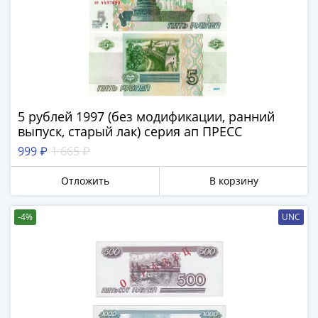
-
1991)
Юбилейные
и
памятные
Наборы
и
5 рублей 1997 (без модификации, ранний
коллекции
выпуск, старый лак) серия ап ПРЕСС
Монеты
999 ₽
1 665 ₽
Российской
империи
Отложить
В корзину
Николай
II
-4%
UNC
(1894-
1917)
Александр
III
(1881-