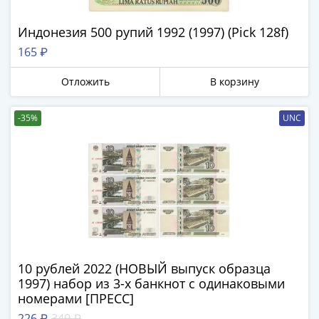
Римская
империя
Индонезия 500 рупий 1992 (1997) (Pick 128f)
Другие
165 ₽
Приднестровье
Украина
Отложить
В корзину
Монеты
мира
-35%
UNC
Австралия
и
Океания
Азия
Америка
Африка
Европа
Другие
страны
10 рублей 2022 (НОВЫЙ выпуск образца
1997) набор из 3-х банкнот с одинаковыми
Смешанные
номерами [ПРЕСС]
лоты
226 ₽
349 ₽