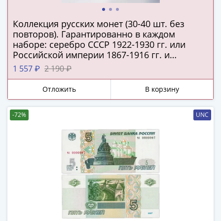
(1727-
1729)
Коллекция русских монет (30-40 шт. без
Екатерина
повторов). Гарантированно в каждом
I
наборе: серебро СССР 1922-1930 гг. или
Российской империи 1867-1916 гг. и
(1725-
подлинная серебряная копейка Русского
1727)
1 557 ₽
2 190 ₽
царства!
Петр
Отложить
В корзину
I
(1700-
1725)
-72%
UNC
Наборы
и
коллекции
Монеты
Древней
Руси
Иван
V