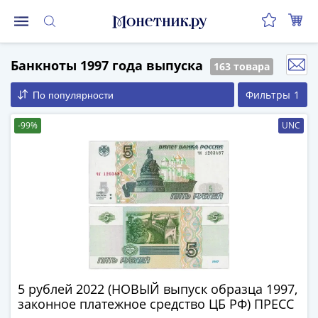
Монеты
Банкноты 1997 года выпуска
163 товара
Монеты
Российской
Фильтры
1
По популярности
Федерации
Регулярные
-99%
UNC
выпуски
до
реформы
(1992-
1993)
после
реформы
(1997-
нв)
5 рублей 2022 (НОВЫЙ выпуск образца 1997,
Юбилейные
законное платежное средство ЦБ РФ) ПРЕСС
и