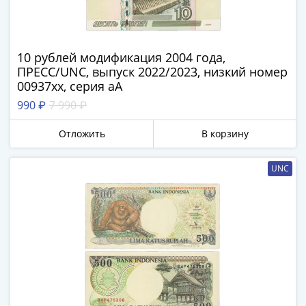
Наборы
Другие
ЕВРО
Германия
10 рублей модификация 2004 года,
Евросоюз
ПРЕСС/UNC, выпуск 2022/2023, низкий номер
00937хх, серия аА
ФРГ
ГДР
990 ₽
7 990 ₽
Третий
Отложить
В корзину
рейх
Веймарская
республика
UNC
Нотгельды
Германская
империя
Бавария
Данциг
Пруссия
Саар
Священная