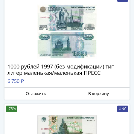
III
(1505-­
1533)
Иван
III
(1462-­
1505)
Василий
II
1000 рублей 1997 (без модификации) тип
Темный
литер маленькая/маленькая ПРЕСС
(1425-­
6 750 ₽
1462)
Псков
Отложить
В корзину
(1425-­
1510)
-75%
UNC
Новгород
(1420-­
1478)