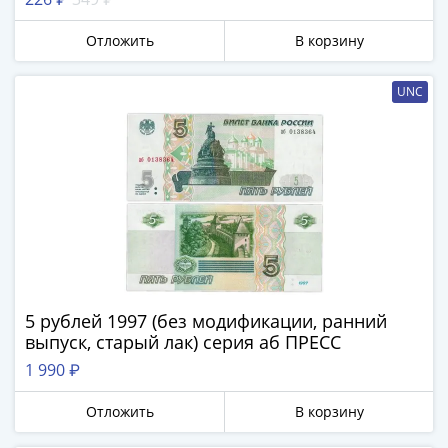
Антика
и
Отложить
В корзину
средневековье
Древняя
UNC
Греция
Древний
Рим
Византия
Золотая
Орда
Крымское
ханство
Речь
Посполитая
5 рублей 1997 (без модификации, ранний
Священная
выпуск, старый лак) серия аб ПРЕСС
Римская
1 990 ₽
империя
Другие
Отложить
В корзину
Банкноты