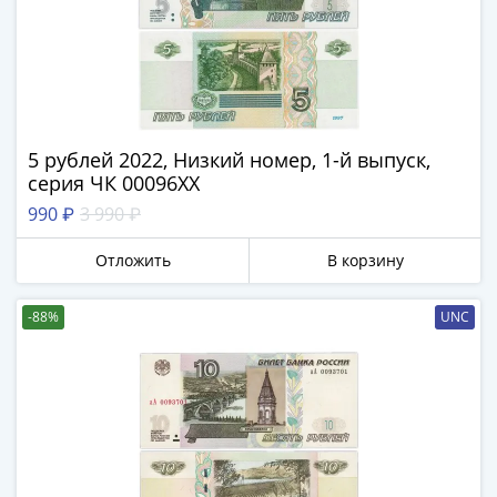
Нижегородско-
Суздальское
княжество
(1383-
1431)
США
5 рублей 2022, Низкий номер, 1-й выпуск,
Регулярные
серия ЧК 00096ХХ
выпуски
Доллары
990 ₽
3 990 ₽
Сакагавеи
Отложить
В корзину
(индианка)
Доллары
инновации
-88%
UNC
Президентские
доллары
Квотеры
(парки)
Квотеры
(штаты)