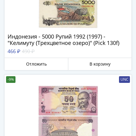
1918
1919
-
1920гг
1921
Индонезия - 5000 Рупий 1992 (1997) -
1922
"Келимуту (Трехцветное озеро)" (Pick 130f)
1923
1924
466 ₽
490 ₽
-
Отложить
В корзину
1932
1934
1937
-9%
UNC
1938
1947
(1957)
1961
(по
Засько)
1961