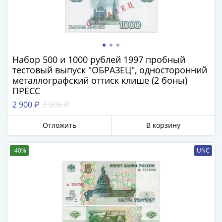
1894)
Александр
II
(1854-
1881)
Набор 500 и 1000 рублей 1997 пробный
Николай
тестовый выпуск "ОБРАЗЕЦ", односторонний
I
металлографский оттиск клише (2 боны)
(1826-
ПРЕСС
1855)
2 900 ₽
3 006 ₽
Александр
I
Отложить
В корзину
(1801-
1825)
-40%
UNC
Павел
I
(1796-
1801)
Екатерина
II