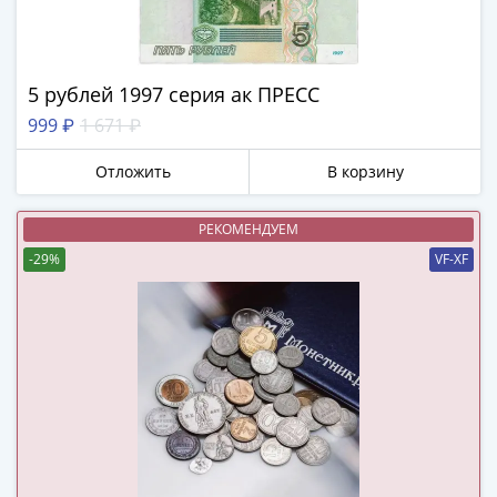
(1762-
1796)
Петр
III
5 рублей 1997 серия ак ПРЕСС
(1762-
999 ₽
1 671 ₽
1762)
Елизавета
Отложить
В корзину
(1741-
1762)
РЕКОМЕНДУЕМ
Иоанн
-29%
VF-XF
Антонович
(1740-
1741)
Анна
Иоанновна
(1730-
1740)
Петр
II