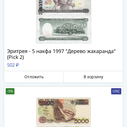
Азия
Америка
Африка
Европа
СНГ
и
страны
Эритрея - 5 накфа 1997 "Дерево жакаранда"
Балтии
(Pick 2)
Смешанные
502 ₽
лоты
Другие
Отложить
В корзину
страны
Банкноты
-5%
UNC
СССР
1917
-
1923
1917