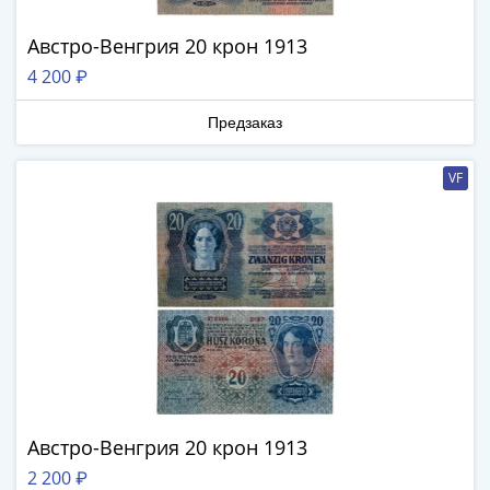
(1762-
1796)
Австро-Венгрия 20 крон 1913
Петр
4 200 ₽
III
(1762-
Предзаказ
1762)
Елизавета
VF
(1741-
1762)
Иоанн
Антонович
(1740-
1741)
Анна
Иоанновна
(1730-
1740)
Австро-Венгрия 20 крон 1913
Петр
2 200 ₽
II