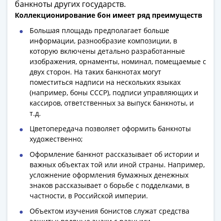
Антика
банкноты других государств.
и
Коллекционирование бон имеет ряд преимуществ
средневековье
Большая площадь предполагает больше
Древняя
информации, разнообразие композиции, в
Греция
которую включены детально разработанные
Древний
изображения, орнаменты, номинал, помещаемые с
Рим
двух сторон. На таких банкнотах могут
Византия
поместиться надписи на нескольких языках
(например, боны СССР), подписи управляющих и
Золотая
кассиров, ответственных за выпуск банкноты, и
Орда
т.д.
Крымское
Цветопередача позволяет оформить банкноты
ханство
художественно;
Речь
Посполитая
Оформление банкнот рассказывает об истории и
важных объектах той или иной страны. Например,
Священная
усложнение оформления бумажных денежных
Римская
знаков рассказывает о борьбе с подделками, в
империя
частности, в Российской империи.
Другие
Объектом изучения бонистов служат средства
Банкноты