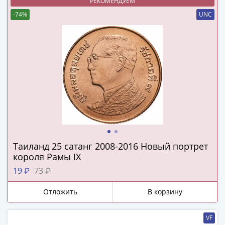
и
РЕКОМЕНДУЕМ
Петр
-74%
UNC
I
(1682-
1717)
Федор
III
Алексеевич
(1676-
1682)
Алексей
Михайлович
(1645-
Таиланд 25 сатанг 2008-2016 Новый портрет
короля Рамы IX
1676)
Михаил
19 ₽
73 ₽
Федорович
Отложить
В корзину
(1613-
1645)
Василий
VF