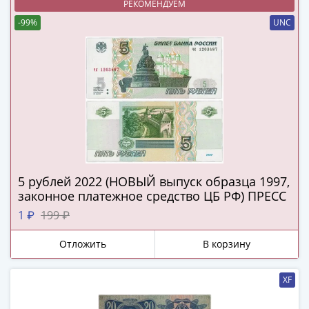
Города-
РЕКОМЕНДУЕМ
столицы
-99%
UNC
Европы
Наборы
и
коллекции
Монеты
СССР
и
РСФСР
РСФСР
5 рублей 2022 (НОВЫЙ выпуск образца 1997,
и
законное платежное средство ЦБ РФ) ПРЕСС
СССР
1 ₽
199 ₽
(1921-
1958)
Отложить
В корзину
СССР
и
XF
ГКЧП
(1961