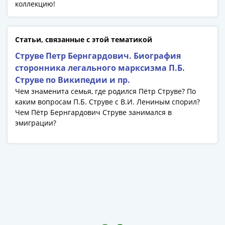
коллекцию!
Азия
Америка
Африка
Статьи, связанные с этой тематикой
Европа
Струве Петр Бернгардович. Биография
СНГ
сторонника легального марксизма П.Б.
и
Струве по Википедии и пр.
страны
Чем знаменита семья, где родился Пётр Струве? По
Балтии
каким вопросам П.Б. Струве с В.И. Лениным спорил?
Смешанные
Чем Пётр Бернгардович Струве занимался в
лоты
эмиграции?
Другие
страны
Банкноты
СССР
1917
-
1923
1917