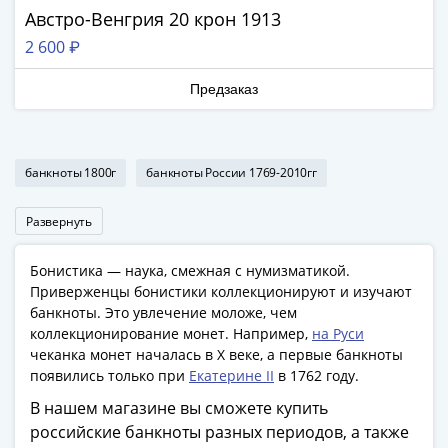
Римская
Австро-Венгрия 20 крон 1913
империя
2 600 ₽
Другие
Приднестровье
Предзаказ
Украина
Монеты
мира
банкноты 1800г
банкноты России 1769-2010гг
Австралия
и
Развернуть
Океания
Азия
Бонистика — наука, смежная с нумизматикой.
Америка
Приверженцы бонистики коллекционируют и изучают
Африка
банкноты. Это увлечение моложе, чем
Европа
коллекционирование монет. Например,
на Руси
Другие
чеканка монет началась в X веке, а первые банкноты
страны
появились только при
Екатерине II
в 1762 году.
Смешанные
В нашем магазине вы сможете купить
лоты
российские банкноты разных периодов, а также