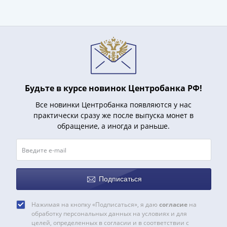
акции
Чеки
и
купоны
Арктикуголь
ВНЕШПОСЫЛТОРГ
Дорожные
Будьте в курсе новинок Центробанка РФ!
Круизные
Отрезные
Все новинки Центробанка появляются у нас
практически сразу же после выпуска монет в
Отрезные
обращение, а иногда и раньше.
(серия
Д)
Другие
Наборы
и
Подписаться
коллекции
Нажимая на кнопку «Подписаться», я даю
согласие
на
обработку персональных данных на условиях и для
целей, определенных в согласии и в соответствии с