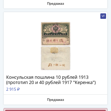
ЧМ
Предзаказ
по
футболу
VF
2018
Крымские
события
Архитектура
Красная
книга
Личности
Мультипликация
События
Серебряные
Консульская пошлина 10 рублей 1913
и
(прототип 20 и 40 рублей 1917 "Керенка")
золотые
Города
2 915 ₽
трудовой
Предзаказ
доблести
Освобожденные