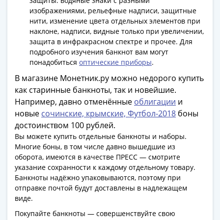
защиты: водяные знаки с разными
Банкноты
изображениями, рельефные надписи, защитные
РФ
нити, изменение цвета отдельных элементов при
1992
наклоне, надписи, видные только при увеличении,
1993
защита в инфракрасном спектре и прочее. Для
1994
подробного изучения банкнот вам могут
1995
понадобиться
оптические приборы
.
1997
В магазине Монетник.ру можно недорого купить
2001
как старинные банкноты, так и новейшие.
2004
Например, давно отменённые
облигации
и
2010
новые
сочинские, крымские, Футбол-2018
боны
2017
достоинством 100 рублей.
2022-
Вы можете купить отдельные банкноты и наборы.
2025
Многие боны, в том числе давно вышедшие из
Памятные
оборота, имеются в качестве ПРЕСС — смотрите
указание сохранности к каждому отдельному товару.
Банкноты
Банкноты надёжно упаковываются, поэтому при
мира
отправке почтой будут доставлены в надлежащем
Австралия
виде.
и
Покупайте банкноты — совершенствуйте свою
Океания