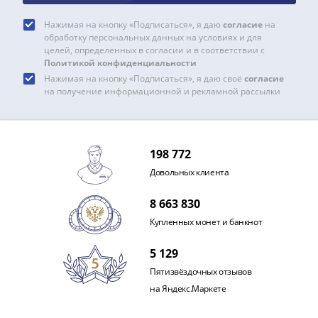
и
Петр
Нажимая на кнопку «Подписаться», я даю
согласие
на
I
обработку персональных данных на условиях и для
(1682-
целей, определенных в согласии и в соответствии с
Политикой конфиденциальности
1717)
Нажимая на кнопку «Подписаться», я даю своё
согласие
Федор
на получение информационной и рекламной рассылки
III
Алексеевич
(1676-
1682)
198 772
Алексей
Довольных клиента
Михайлович
8 663 830
(1645-
1676)
Купленных монет и банкнот
Михаил
5 129
Федорович
(1613-
Пятизвёздочных отзывов
1645)
на Яндекс.Маркете
Василий