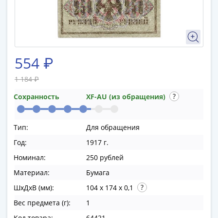
памятные
Биметаллические
(10р)
ГВС
и
554 ₽
аналогичные
(10р)
1 184 ₽
200
лет
Сохранность
XF-AU (из обращения)
Победы
1812
Тип:
Для обращения
50
Год:
1917 г.
лет
Победы
Номинал:
250 рублей
в
Материал:
Бумага
ВОВ
ШхДхВ (мм):
104 x 174 x 0,1
70
лет
Вес предмета (г):
1
Победы
Код товара:
64421