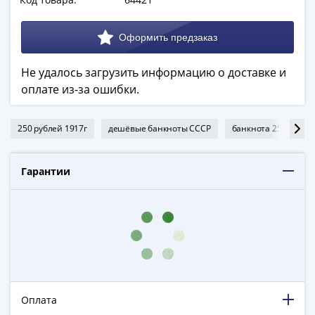
в
ВОВ
75
лет
Не удалось загрузить информацию о доставке и
Победы
оплате из-за ошибки.
в
ВОВ
Человек
250 рублей 1917г
дешёвые банкноты СССР
банкнота 250 рубле
труда
Города-
Гарантии
герои
Оружие
Великой
Победы
Олимпиада
в
Сочи
2014
Оплата