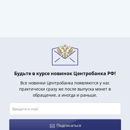
(1727-
1729)
Екатерина
I
(1725-
1727)
Петр
I
(1700-
1725)
Будьте в курсе новинок Центробанка РФ!
Наборы
и
Все новинки Центробанка появляются у нас
коллекции
практически сразу же после выпуска монет в
Монеты
обращение, а иногда и раньше.
Древней
Руси
Иван
V
Подписаться