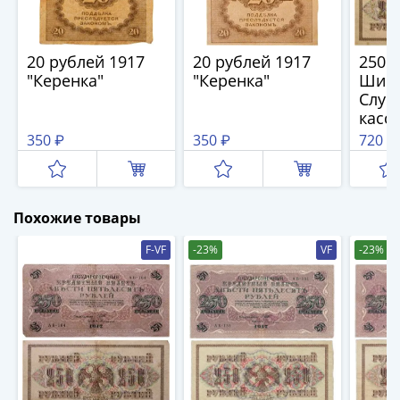
1894)
Александр
II
20 рублей 1917
20 рублей 1917
250 
(1854-
"Керенка"
"Керенка"
Шипо
1881)
Случ
Николай
касс
I
350 ₽
350 ₽
720 ₽
(1826-
1855)
Александр
I
Похожие товары
(1801-
F-VF
-23%
VF
-23%
1825)
Павел
I
(1796-
1801)
Екатерина
II