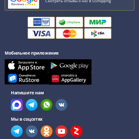
Смотреть отзывы о нас в GShopping
III
(1505-­
1533)
Иван
III
(1462-­
1505)
Мобильное приложение
Василий
II
Темный
(1425-­
1462)
Напишите нам
Псков
(1425-­
1510)
Новгород
Мы в соцсетях
(1420-­
1478)