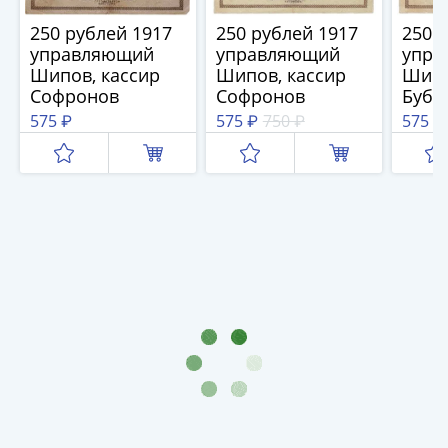
(1762-
250 рублей 1917
250 рублей 1917
250 
1796)
управляющий
управляющий
упра
Петр
Шипов, кассир
Шипов, кассир
Шипо
III
Софронов
Софронов
Бубя
(1762-
575 ₽
575 ₽
750 ₽
575 ₽
1762)
Елизавета
(1741-
1762)
Иоанн
Антонович
(1740-
1741)
Анна
Иоанновна
(1730-
1740)
Петр
II