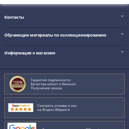
IV
Шуйский
(1606-­
Контакты
1610)
Борис
Обучающие материалы по коллекционированию
Годунов
(1598-­
1605)
Информация о магазине
Фёдор
I
Иванович
(1584-­
Гарантия подлинности
Качества монет и банкнот
1598)
Получения заказа
Иван
IV
Грозный
Смотреть отзывы о нас
на Яндекс.Маркете
(1533-
1584)
Василий