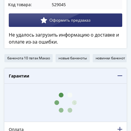
в
Код товара:
529045
ВОВ
75
лет
Победы
Не удалось загрузить информацию о доставке и
в
оплате из-за ошибки.
ВОВ
Человек
банкнота 10 патак Макао
новые банкноты
новинки банкнот
труда
Города-
герои
Гарантии
Оружие
Великой
Победы
Олимпиада
в
Сочи
2014
Оплата