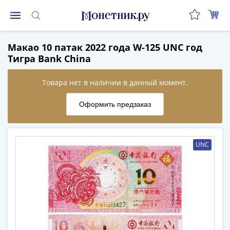
Монеты
Макао 10 патак 2022 года W-125 UNC год
Монеты
Тигра Bank China
Российской
Федерации
Регулярные
выпуски
до
реформы
(1992-
UNC
1993)
после
реформы
(1997-
нв)
Юбилейные
и