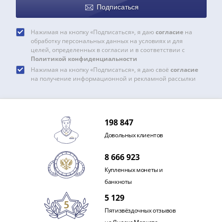
IV
Подписаться
Шуйский
(1606-­
Нажимая на кнопку «Подписаться», я даю
согласие
на
1610)
обработку персональных данных на условиях и для
целей, определенных в согласии и в соответствии с
Борис
Политикой конфиденциальности
Годунов
Нажимая на кнопку «Подписаться», я даю своё
согласие
(1598-­
на получение информационной и рекламной рассылки
1605)
Фёдор
I
198 847
Иванович
(1584-­
Довольных клиентов
1598)
8 666 923
Иван
IV
Купленных монеты и
Грозный
банкноты
(1533-
5 129
1584)
Пятизвёздочных отзывов
Василий