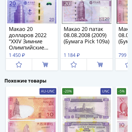
(1762-
1796)
Петр
III
Макао 20
Макао 20 патак
Мака
(1762-
долларов 2022
08.08.2008 (2009)
08.08
1762)
"XXIV Зимние
(Бумага Pick 109a)
(Бума
Елизавета
Олимпийские
(1741-
игры 2022 в
1 450 ₽
1 184 ₽
799 ₽
1762)
Пекине"
Иоанн
Антонович
(1740-
Похожие товары
1741)
AU-UNC
-20%
UNC
-5%
Анна
Иоанновна
(1730-
1740)
Петр
II