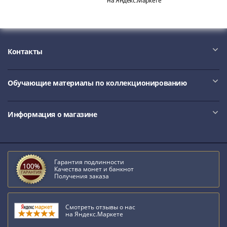
на Яндекс.Маркете
III
(1505-­
1533)
Иван
Контакты
III
(1462-­
1505)
Обучающие материалы по коллекционированию
Василий
II
Информация о магазине
Темный
(1425-­
1462)
Псков
Гарантия подлинности
(1425-­
Качества монет и банкнот
Получения заказа
1510)
Новгород
(1420-­
Смотреть отзывы о нас
1478)
на Яндекс.Маркете