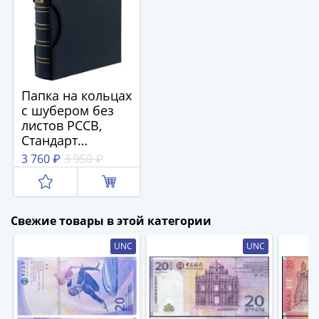
1894)
Александр
II
(1854-
1881)
Николай
Папка на кольцах
I
с шубером без
(1826-
листов PCCB,
1855)
Стандарт
Александр
"OPTIMA" СИНЯЯ
3 760 ₽
3 950 ₽
I
(1801-
1825)
Свежие товары в этой категории
Павел
I
UNC
UNC
(1796-
1801)
Екатерина
II