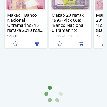
(1727-
1729)
Макао ( Banco
Макао 20 патак
Мака
Екатерина
Nacional
1996 (Pick 66a)
2017 
I
Ultramarino) 10
(Banco Nacional
"Год 
(1725-
патака 2010 год
Ultramarino)
(Banc
1727)
Pick 80b
Ultra
540 ₽
1 199 ₽
1 508 ₽
728 ₽
Петр
I
(1700-
1725)
Наборы
и
коллекции
Монеты
Древней
Руси
Иван
V