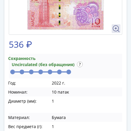
памятные
Биметаллические
(10р)
ГВС
и
аналогичные
536 ₽
(10р)
200
лет
Сохранность
Uncirculated (без обращения)
Победы
1812
50
Год:
2022 г.
лет
Номинал:
10 патак
Победы
в
Диаметр (мм):
1
ВОВ
70
Материал:
Бумага
лет
Вес предмета (г):
1
Победы