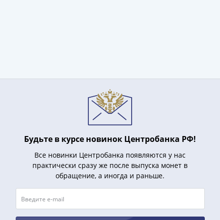
и
Петр
I
(1682-
1717)
Федор
III
Алексеевич
(1676-
1682)
Алексей
Михайлович
Будьте в курсе новинок Центробанка РФ!
(1645-
1676)
Все новинки Центробанка появляются у нас
Михаил
практически сразу же после выпуска монет в
обращение, а иногда и раньше.
Федорович
(1613-
1645)
Василий