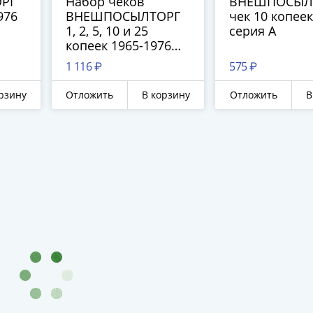
РГ
Набор чеков
ВНЕШПОСЫЛ
976
ВНЕШПОСЫЛТОРГ
чек 10 копеек
1, 2, 5, 10 и 25
серия А
копеек 1965-1976
года (5 бон)
1 116 ₽
575 ₽
рзину
Отложить
В корзину
Отложить
В