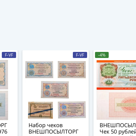
F-VF
F-VF
-4%
РГ
Набор чеков
ВНЕШПОСЫЛ
976
ВНЕШПОСЫЛТОРГ
Чек 50 рубле