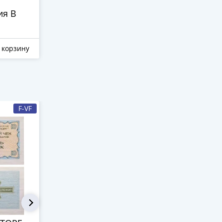
синяя полоса
синяя пол
ия В
800 ₽
1 100 ₽
850 ₽
1 100 ₽
 корзину
Отложить
В корзину
Отложить
F-VF
-23%
XF