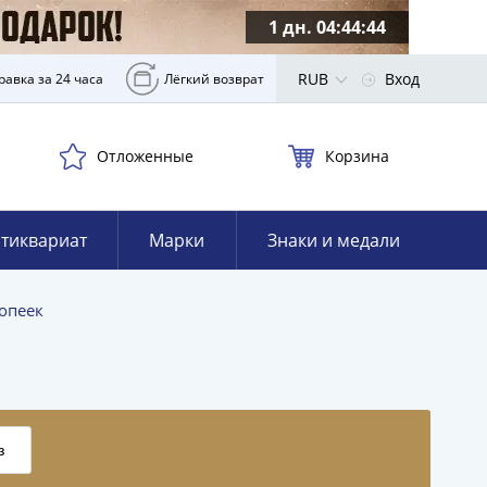
1 дн. 04:44:43
RUB
Вход
равка за 24 часа
Лёгкий возврат
Отложенные
Корзина
тиквариат
Марки
Знаки и медали
копеек