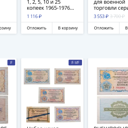
1, 2, 5, 10 и 25
для военной
копеек 1965-1976
торговли сер
года (5 бон)
1 116 ₽
3 553 ₽
3 700 ₽
рзину
Отложить
В корзину
Отложить
В
F
F-VF