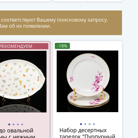
йсенский
ор), фарфор,
чение, деколь
 соответствуют Вашему поисковому запросу.
дельческая),
ам об их появлении.
sen
йсенский
ор), Германия,
-18%
РЕКОМЕНДУЕМ
-1910 гг.
Набор десертных
до овальной
тарелок "Пурпурный
мы с нежным