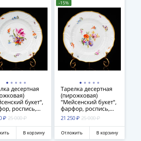
-15%
роспись, золочение,
Meissen
(Мейсенский
фарфор), Германия,
1880-1924 гг.
лка десертная
Тарелка десертная
ожковая)
(пирожковая)
сенский букет",
"Мейсенский букет",
ор, роспись,
фарфор, роспись,
чение, Meissen
золочение, Meissen
0 ₽
25 000 ₽
21 250 ₽
25 000 ₽
йсенский
(Мейсенский
ор), Германия,
фарфор), Германия,
жить
В корзину
Отложить
В корзину
-1940 гг.
1910-1940 гг.