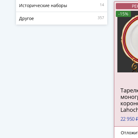
14
Исторические наборы
РЕ
-15%
357
Другое
Тарелк
моног
корон
Lahoch
Escalie
22 950 
Palais
фарфо
Отложи
роспис