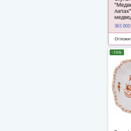
"Медв
лапах"
медвед
модели
365 000
Н.И. Л
чугун,
Отложи
СССР, 
-16%