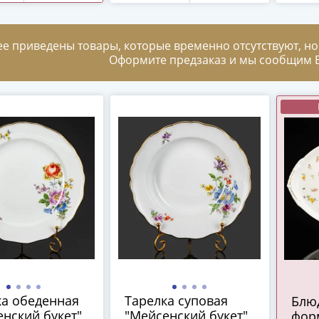
(Ме
ия, 1852-1882
фарф
золо
ее приведены товары, которые временно отсутствуют, но
(вле
Оформите предзаказ и мы сообщим В
Meis
(Ме
фарф
1880
ка обеденная
Тарелка суповая
Блю
нский букет",
"Мейсенский букет",
фор