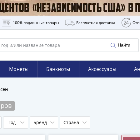
100% подлинные товары
Бесплатная доставка
Отп
Найти
Монеты
Банкноты
Аксессуары
Ан
йсен
аров
Год
Бренд
Страна