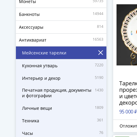
59735
Монеты
14944
Банкноты
814
Аксессуары
16563
Антиквариат
Мейсенские тарелки
7220
Кухонная утварь
5190
Интерьер и декор
Тарелк
проре
Печатная продукция, документы
1430
и цве
и фотографии
декор
1809
Личные вещи
роспис
95 000 
Meiss
361
Техника
(Мейс
Отложи
фарфор
76
Часы
1890-1