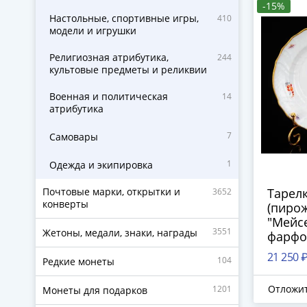
-15%
Настольные, спортивные игры,
410
модели и игрушки
Религиозная атрибутика,
244
культовые предметы и реликвии
Военная и политическая
14
атрибутика
7
Самовары
1
Одежда и экипировка
Почтовые марки, открытки и
Тарелк
3652
конверты
(пирож
"Мейсе
3551
Жетоны, медали, знаки, награды
фарфор
золоче
21 250 
104
Редкие монеты
(Мейс
фарфор
Отложи
1201
Монеты для подарков
1910-1