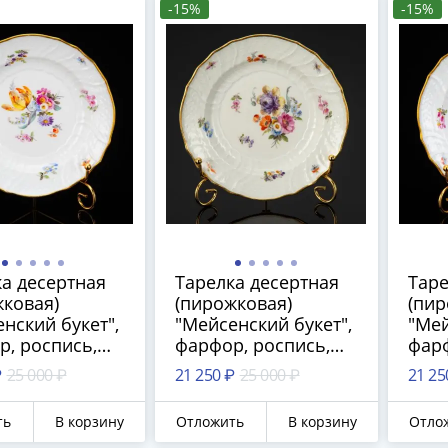
-15%
-15%
а десертная
Тарелка десертная
Таре
ковая)
(пирожковая)
(пир
нский букет",
"Мейсенский букет",
"Мей
, роспись,
фарфор, роспись,
фарф
ние, Meissen
золочение, Meissen
золо
₽
25 000 ₽
21 250 ₽
25 000 ₽
21 25
енский
(Мейсенский
(Ме
), Германия,
фарфор), Германия,
фарф
ть
В корзину
Отложить
В корзину
Отло
940 гг.
1910-1940 гг.
1910