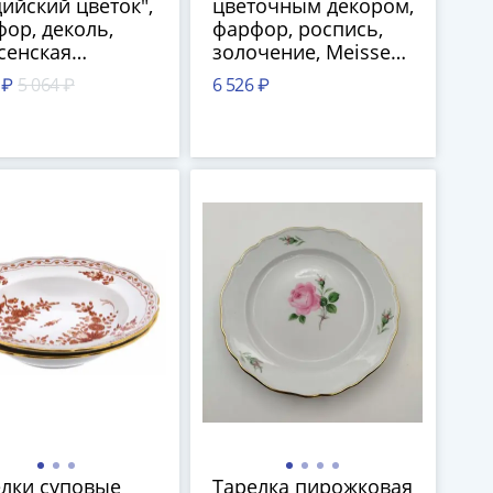
ийский цветок",
цветочным декором,
ор, деколь,
фарфор, роспись,
сенская
золочение, Meissen
форовая
porcelain
 ₽
5 064 ₽
6 526 ₽
фактура,
manufactory
ания, 1970-1980
(Мейсен), Германия,
1956 г.
лки суповые
Тарелка пирожковая