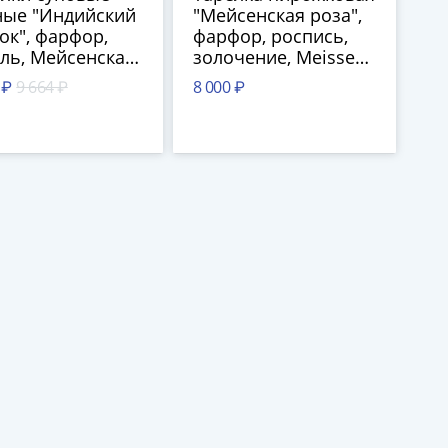
ные "Индийский
"Мейсенская роза",
ок", фарфор,
фарфор, роспись,
ль, Мейсенская
золочение, Meissen
форовая
(Мейсенский
 ₽
9 664 ₽
8 000 ₽
фактура,
фарфор), Германия,
ания, 1970-1980
1955 г.