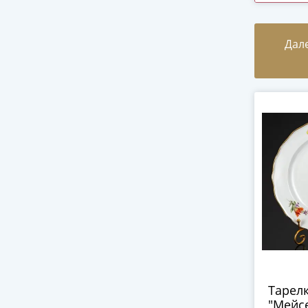
Франц
гг.
Дал
Тарел
"Мейсе