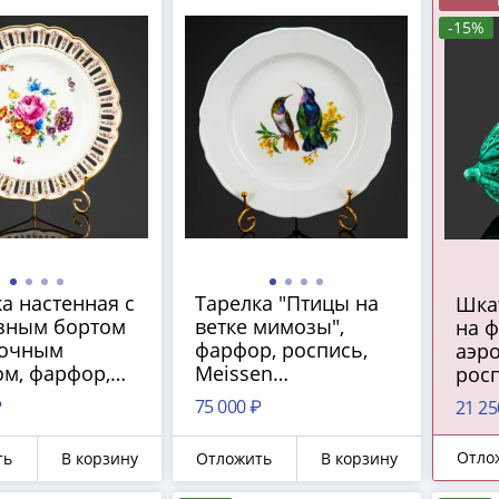
-15%
а настенная с
Тарелка "Птицы на
Шка
зным бортом
ветке мимозы",
на ф
точным
фарфор, роспись,
аэр
ом, фарфор,
Meissen
росп
ь, золочение,
(Мейсенский
1900
₽
75 000 ₽
21 25
en
фарфор), Германия,
енский
1970-1990 гг.
Отло
ть
В корзину
Отложить
В корзину
), Германия,
924 гг.