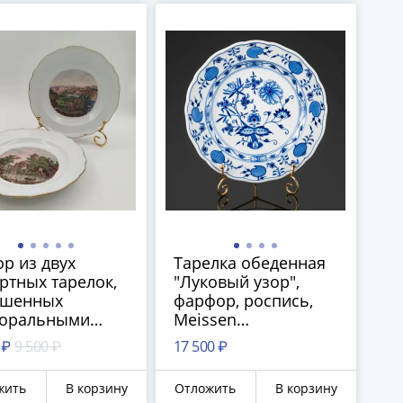
р из двух
Тарелка обеденная
ртных тарелок,
"Луковый узор",
ашенных
фарфор, роспись,
торальными
Meissen
ами, фарфор,
(Мейсенский
 ₽
9 500 ₽
17 500 ₽
чение, деколь
фарфор), Германия,
дельческая),
1991 г.
жить
В корзину
Отложить
В корзину
sen