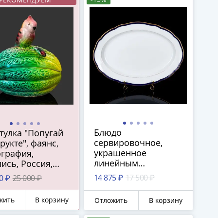
Блюдо
тулка "Попугай
сервировочное,
рукте", фаянс,
украшенное
ография,
линейным
ись, Россия,
орнаментом,
-1930 гг.
14 875 ₽
17 500 ₽
0 ₽
25 000 ₽
фарфор, роспись,
золочение, Meissen
жить
В корзину
Отложить
В корзину
(Мейсенский
фарфор), фарфор,