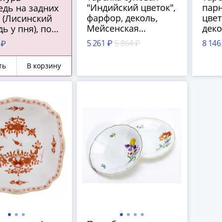
"Индийский цветок",
пар
едь на задних
фарфор, деколь,
цвет
 (Лисинский
Мейсенская
деко
ь у пня), по
фарфоровая
фар
 1865 года,
5 261 ₽
5 864 ₽
8 146
 ₽
мануфактура,
ману
ибериха,
Германия, 1970-1980
Герм
 крашение,
ть
В корзину
гг.
гг.
1954 г.