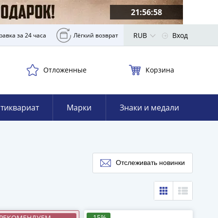
21:56:57
RUB
Вход
равка за 24 часа
Лёгкий возврат
Отложенные
Корзина
тиквариат
Марки
Знаки и медали
Отслеживать новинки
-15%
РЕКОМЕНДУЕМ