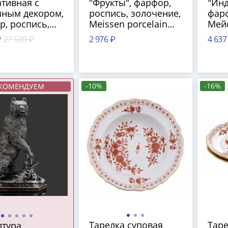
тивная с
"Фрукты", фарфор,
"Инд
чным декором,
роспись, золочение,
фарф
, роспись,
Meissen porcelain
Мей
n porcelain
manufactory
фар
₽
27 500 ₽
2 976 ₽
4 637
ctory
(Мейсен), Германия,
ману
н), Германия,
1920-1930 гг.
Герм
830 гг.
гг.
-10%
-16%
КОМЕНДУЕМ
Тарелка суповая
Таре
птура