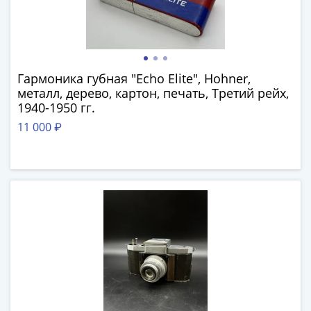
(1727-
1729)
Екатерина
I
(1725-
Гармоника губная "Echo Elite", Hohner,
металл, дерево, картон, печать, Третий рейх,
1727)
1940-1950 гг.
Петр
11 000 ₽
I
(1700-
1725)
Наборы
и
коллекции
Монеты
Древней
Руси
Иван
V