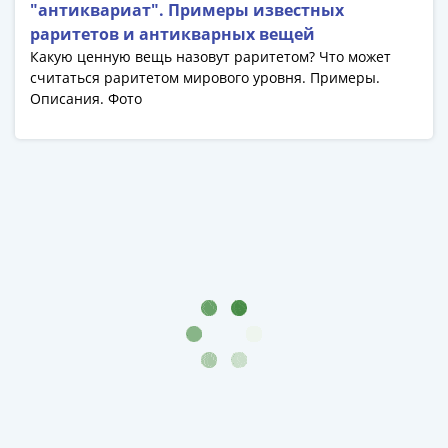
1991
"антиквариат". Примеры известных
Гражданская
раритетов и антикварных вещей
война
Какую ценную вещь назовут раритетом? Что может
считаться раритетом мирового уровня. Примеры.
Банкноты
Описания. Фото
царской
России
Частные
выпуски
Банкноты
с
красивыми
номерами
Лотерейные
билеты
Евросувенир
"0
евро"
Облигации
и