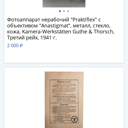
и
Петр
I
Фотоаппарат нерабочий "Praktiflex" с
(1682-
объективом "Anastigmat", металл, стекло,
1717)
кожа, Kamera-Werkstätten Guthe & Thorsch,
Федор
Третий рейх, 1941 г.
III
2 000 ₽
Алексеевич
(1676-
1682)
Алексей
Михайлович
(1645-
1676)
Михаил
Федорович
(1613-
1645)
Василий