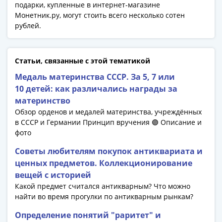
1918
подарки, купленные в интернет-магазине
1919
Монетник.ру, могут стоить всего несколько сотен
-
рублей.
1920гг
1921
1922
Статьи, связанные с этой тематикой
1923
Медаль материнства СССР. За 5, 7 или
1924
10 детей: как различались награды за
-
материнство
1932
Обзор орденов и медалей материнства, учреждённых
1934
в СССР и Германии Принцип вручения 🟣 Описание и
1937
фото
1938
Советы любителям покупок антиквариата и
1947
ценных предметов. Коллекционирование
(1957)
вещей с историей
1961
Какой предмет считался антикварным? Что можно
(по
найти во время прогулки по антикварным рынкам?
Засько)
1961
Определение понятий "раритет" и