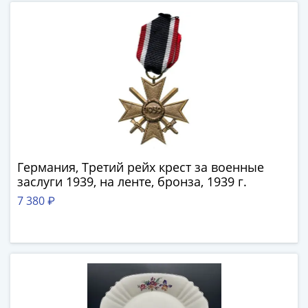
Города-
столицы
Европы
Наборы
и
коллекции
Монеты
СССР
и
РСФСР
Германия, Третий рейх крест за военные
РСФСР
заслуги 1939, на ленте, бронза, 1939 г.
и
7 380 ₽
СССР
(1921-
1958)
СССР
и
ГКЧП
(1961