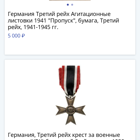
IV
Шуйский
Германия Третий рейх Агитационные
(1606-­
листовки 1941 "Пропуск", бумага, Третий
1610)
рейх, 1941-1945 гг.
Борис
5 000 ₽
Годунов
(1598-­
1605)
Фёдор
I
Иванович
(1584-­
1598)
Иван
IV
Грозный
(1533-
1584)
Германия, Третий рейх крест за военные
Василий