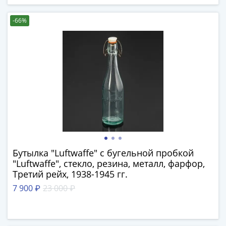
Римская
империя
-66%
Другие
Приднестровье
Украина
Монеты
мира
Австралия
и
Океания
Азия
Америка
Бутылка "Luftwaffe" с бугельной пробкой
Африка
"Luftwaffe", стекло, резина, металл, фарфор,
Европа
Третий рейх, 1938-1945 гг.
Другие
7 900 ₽
23 000 ₽
страны
Смешанные
лоты