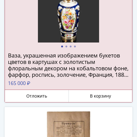
1894)
Александр
II
(1854-
1881)
Николай
I
(1826-
Ваза, украшенная изображением букетов
1855)
цветов в картушах с золотистым
Александр
флоральным декором на кобальтовом фоне,
I
фарфор, роспись, золочение, Франция, 1880-
(1801-
1900 гг.
165 000 ₽
1825)
Павел
Отложить
В корзину
I
(1796-
1801)
Екатерина
II