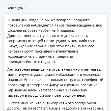
Азия
Развернуть
Америка
Африка
В наши дни, когда на рынке товаров народного
Европа
потребления наблюдается явное перенасыщение, всё
СНГ
сложнее выбрать необычный подарок.
и
Долговременная актуальность и уникальность
страны
современных вещей низки, удивить чем-либо кого-
Балтии
нибудь крайне сложно. При этом почти на любого
Смешанные
человека могут произвести впечатление
коллекционные старинные предметы,
лоты
преподнесённые в подарок.
Другие
страны
Антикварная вещица, изготовленная много лет назад,
может изумить даже самого избалованного человека.
Банкноты
Изящная бронзовая настольная статуэтка, серебряный
СССР
портсигар, фарфоровая фигурка с ручной росписью,
1917
карманные часы, изготовленные знаменитым
-
мастером в прошлом или позапрошлом веке.
1923
Бытует мнение, что антиквариат – это всегда очень
1917
дорого. Так ли это? Нет. Самые недорогие антикварные