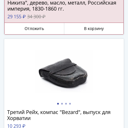
Нижегородско-
Никита", дерево, масло, металл, Российская
Суздальское
империя, 1830-1860 гг.
княжество
29 155 ₽
34 300 ₽
(1383-
1431)
Отложить
В корзину
США
Регулярные
выпуски
Доллары
Сакагавеи
(индианка)
Доллары
инновации
Президентские
доллары
Квотеры
(парки)
Третий Рейх, компас "Bezard", выпуск для
Квотеры
Хорватии
(штаты)
10 293 ₽