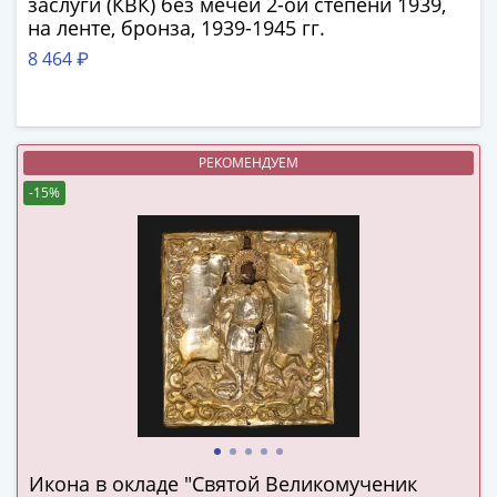
заслуги (КВК) без мечей 2-ой степени 1939,
III
на ленте, бронза, 1939-1945 гг.
(1505-­
8 464 ₽
1533)
Иван
III
(1462-­
РЕКОМЕНДУЕМ
1505)
-15%
Василий
II
Темный
(1425-­
1462)
Псков
(1425-­
1510)
Новгород
(1420-­
1478)
Икона в окладе "Святой Великомученик