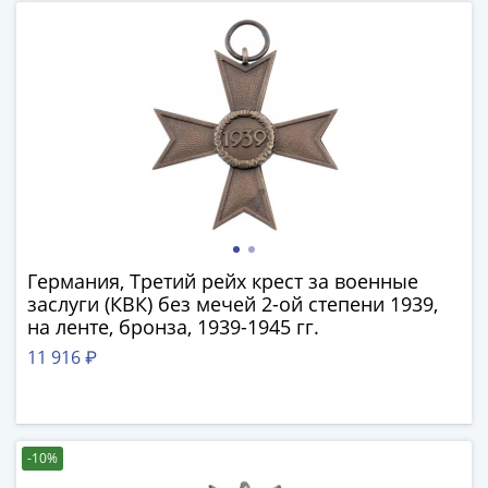
Антика
и
средневековье
Древняя
Греция
Древний
Рим
Византия
Золотая
Орда
Крымское
Германия, Третий рейх крест за военные
ханство
заслуги (КВК) без мечей 2-ой степени 1939,
Речь
на ленте, бронза, 1939-1945 гг.
Посполитая
11 916 ₽
Священная
Римская
империя
Другие
-10%
Банкноты