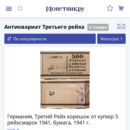
Монеты
Антиквариат Третьего рейха
3 товара
Монеты
Российской
Фильтры
1
По популярности
Федерации
Регулярные
выпуски
до
реформы
(1992-
1993)
после
реформы
(1997-
нв)
Германия, Третий Рейх корешок от купюр 5
Юбилейные
рейхсмарок 1941, бумага, 1941 г.
и