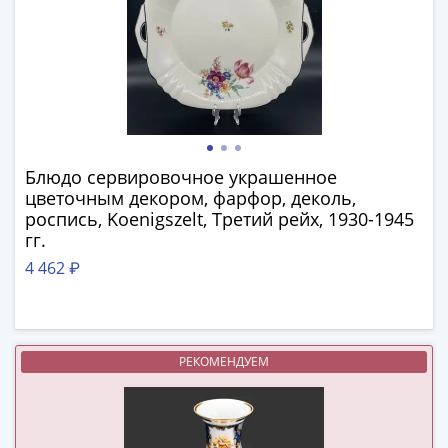
-
1991)
Юбилейные
и
памятные
Наборы
и
Блюдо сервировочное украшенное
коллекции
цветочным декором, фарфор, деколь,
Монеты
роспись, Koenigszelt, Третий рейх, 1930-1945
Российской
гг.
империи
4 462 ₽
Николай
II
(1894-
1917)
РЕКОМЕНДУЕМ
Александр
III
(1881-