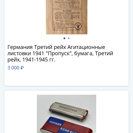
(1762-
1796)
Петр
III
(1762-
1762)
Елизавета
Германия Третий рейх Агитационные
(1741-
листовки 1941 "Пропуск", бумага, Третий
рейх, 1941-1945 гг.
1762)
Иоанн
3 000 ₽
Антонович
(1740-
1741)
Анна
Иоанновна
(1730-
1740)
Петр
II