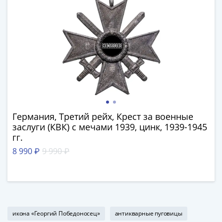
Банкноты
РФ
1992
1993
1994
1995
1997
2001
2004
2010
Германия, Третий рейх, Крест за военные
2017
заслуги (КВК) с мечами 1939, цинк, 1939-1945
2022-
гг.
2025
8 990 ₽
9 990 ₽
Памятные
Банкноты
мира
Австралия
и
икона «Георгий Победоносец»
антикварные пуговицы
Океания