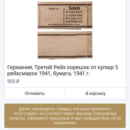
ЧМ
по
футболу
2018
Крымские
события
Архитектура
Красная
книга
Личности
Германия, Третий Рейх корешок от купюр 5
Мультипликация
рейхсмарок 1941, бумага, 1941 г.
События
900 ₽
Серебряные
и
Отложить
В корзину
золотые
Города
Далее приведены товары, которые временно
трудовой
отсутствуют, но соответствуют Вашему поисковому
доблести
запросу. Оформите предзаказ и мы сообщим Вам об их
появлении.
Освобожденные