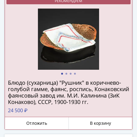
РЕКОМЕНДУЕМ
в
ВОВ
75
лет
Победы
в
ВОВ
Человек
труда
Города-
герои
Блюдо (сухарница) "Рушник" в коричнево-
Оружие
голубой гамме, фаянс, роспись, Конаковский
Великой
фаянсовый завод им. М.И. Калинина (ЗиК
Победы
Конаково), СССР, 1900-1930 гг.
Олимпиада
24 500 ₽
в
Сочи
Отложить
В корзину
2014