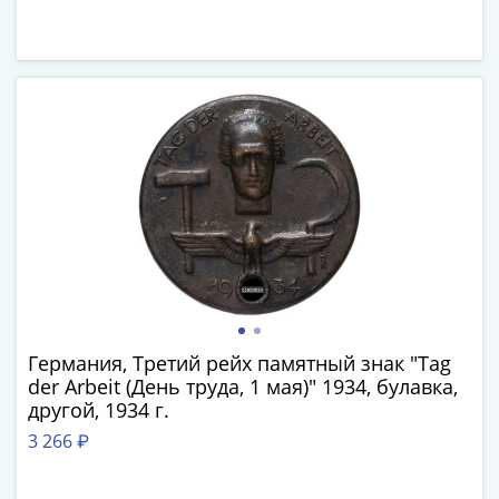
Наборы
Другие
ЕВРО
Германия
Евросоюз
ФРГ
ГДР
Третий
рейх
Веймарская
республика
Нотгельды
Германская
империя
Германия, Третий рейх памятный знак "Tag
Бавария
der Arbeit (День труда, 1 мая)" 1934, булавка,
другой, 1934 г.
Данциг
Пруссия
3 266 ₽
Саар
Священная