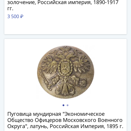
золочение, Российская империя, 1890-1917
Города-
гг.
столицы
Европы
3 500 ₽
Наборы
и
коллекции
Монеты
СССР
и
РСФСР
РСФСР
и
СССР
(1921-
1958)
СССР
Пуговица мундирная "Экономическое
и
Общество Офицеров Московского Военного
ГКЧП
Округа", латунь, Российская Империя, 1895 г.
(1961