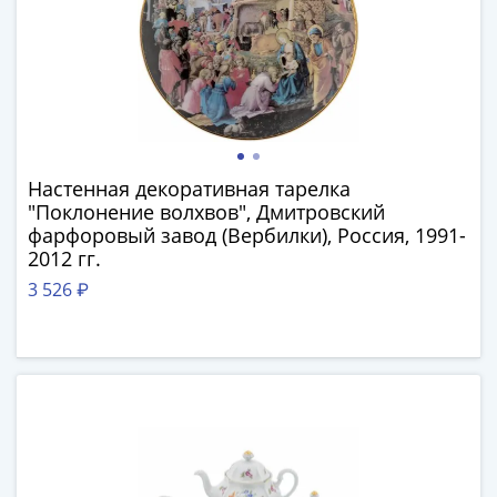
IV
Шуйский
(1606-­
1610)
Борис
Годунов
(1598-­
Настенная декоративная тарелка
1605)
"Поклонение волхвов", Дмитровский
Фёдор
фарфоровый завод (Вербилки), Россия, 1991-
I
2012 гг.
Иванович
3 526 ₽
(1584-­
1598)
Иван
IV
Грозный
(1533-
1584)
Василий