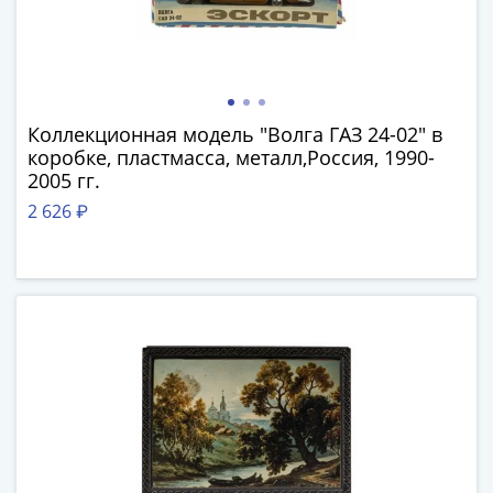
Нижегородско-
Суздальское
княжество
(1383-
1431)
США
Коллекционная модель "Волга ГАЗ 24-02" в
коробке, пластмасса, металл,Россия, 1990-
Регулярные
2005 гг.
выпуски
Доллары
2 626 ₽
Сакагавеи
(индианка)
Доллары
инновации
Президентские
доллары
Квотеры
(парки)
Квотеры
(штаты)