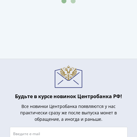
1918
1919
-
1920гг
1921
1922
1923
1924
-
1932
1934
1937
1938
1947
Будьте в курсе новинок Центробанка РФ!
(1957)
Все новинки Центробанка появляются у нас
1961
практически сразу же после выпуска монет в
(по
обращение, а иногда и раньше.
Засько)
1961