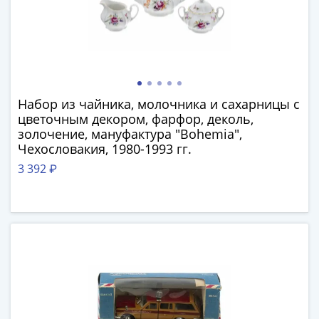
III
(1505-­
1533)
Иван
III
(1462-­
Набор из чайника, молочника и сахарницы с
1505)
цветочным декором, фарфор, деколь,
Василий
золочение, мануфактура "Bohemia",
II
Чехословакия, 1980-1993 гг.
Темный
3 392 ₽
(1425-­
1462)
Псков
(1425-­
1510)
Новгород
(1420-­
1478)