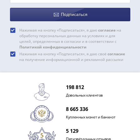
1991
Гражданская
Подписаться
война
Банкноты
Нажимая на кнопку «Подписаться», я даю
согласие
на
царской
обработку персональных данных на условиях и для
России
целей, определенных в согласии и в соответствии с
Частные
Политикой конфиденциальности
Нажимая на кнопку «Подписаться», я даю своё
согласие
выпуски
на получение информационной и рекламной рассылки
Банкноты
с
красивыми
номерами
198 812
Лотерейные
Довольных клиентов
билеты
Евросувенир
8 665 336
"0
Купленных монет и банкнот
евро"
Облигации
5 129
и
Пятизвёздочных отзывов