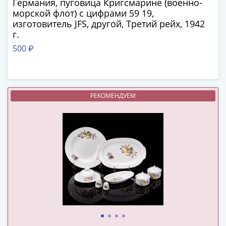
Германия, пуговица Кригсмарине (военно-
в
морской флот) с цифрами 59 19,
ВОВ
изготовитель JFS, другой, Третий рейх, 1942
75
г.
лет
500 ₽
Победы
в
ВОВ
Человек
РЕКОМЕНДУЕМ
труда
Города-
герои
Оружие
Великой
Победы
Олимпиада
в
Сочи
2014