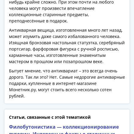
нибудь крайне сложно. При этом почти на любого
Римская
человека могут произвести впечатление
империя
коллекционные старинные предметы,
Другие
преподнесённые в подарок.
Приднестровье
Антикварная вещица, изготовленная много лет назад,
Украина
может изумить даже самого избалованного человека.
Монеты
Изящная бронзовая настольная статуэтка, серебряный
мира
портсигар, фарфоровая фигурка с ручной росписью,
Австралия
карманные часы, изготовленные знаменитым
мастером в прошлом или позапрошлом веке.
и
Океания
Бытует мнение, что антиквариат – это всегда очень
Азия
дорого. Так ли это? Нет. Самые недорогие антикварные
Америка
подарки, купленные в интернет-магазине
Монетник.ру, могут стоить всего несколько сотен
Африка
рублей.
Европа
Другие
страны
Статьи, связанные с этой тематикой
Смешанные
лоты
Филобутонистика — коллекционирование