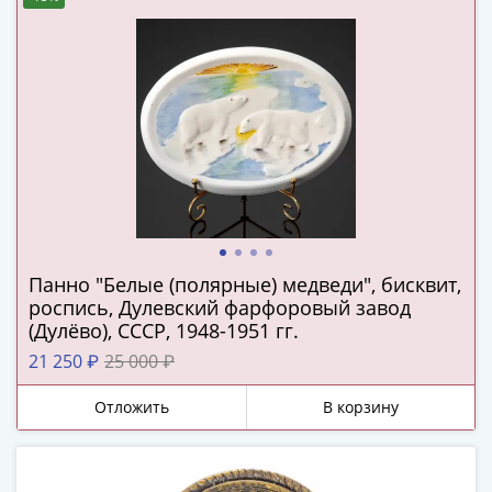
(1727-
1729)
Екатерина
I
(1725-
1727)
Петр
I
(1700-
1725)
Наборы
Панно "Белые (полярные) медведи", бисквит,
роспись, Дулевский фарфоровый завод
и
(Дулёво), СССР, 1948-1951 гг.
коллекции
Монеты
21 250 ₽
25 000 ₽
Древней
Отложить
В корзину
Руси
Иван
V