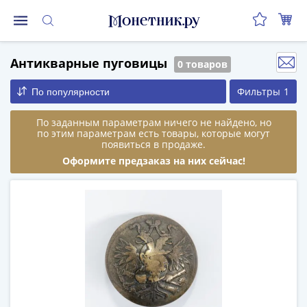
Монеты
Антикварные пуговицы
0 товаров
Монеты
Российской
Фильтры
1
По популярности
Федерации
Регулярные
По заданным параметрам ничего не найдено, но
выпуски
по этим параметрам есть товары, которые могут
появиться в продаже.
до
Оформите предзаказ на них сейчас!
реформы
(1992-
1993)
после
реформы
(1997-
нв)
Юбилейные
и