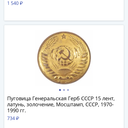
1 540 ₽
-
1991)
Юбилейные
и
памятные
Наборы
и
коллекции
Монеты
Российской
империи
Николай
II
(1894-
Пуговица Генеральская Герб СССР 15 лент,
1917)
латунь, золочение, Мосштамп, СССР, 1970-
Александр
1990 гг.
III
734 ₽
(1881-