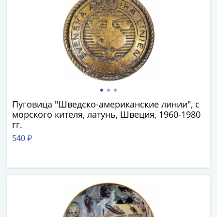
и
Петр
I
(1682-
1717)
Федор
III
Алексеевич
(1676-
Пуговица "Шведско-американские линии", с
1682)
морского кителя, латунь, Швеция, 1960-1980
Алексей
гг.
Михайлович
540 ₽
(1645-
1676)
Михаил
Федорович
(1613-
1645)
Василий