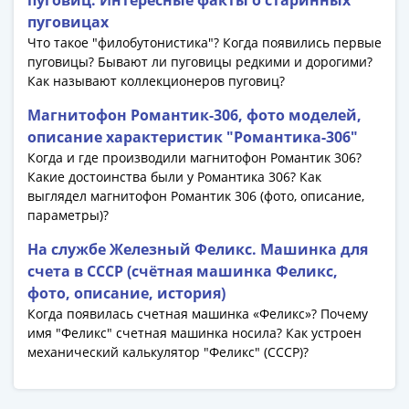
Антика
пуговиц. Интересные факты о старинных
и
пуговицах
средневековье
Что такое "филобутонистика"? Когда появились первые
пуговицы? Бывают ли пуговицы редкими и дорогими?
Древняя
Как называют коллекционеров пуговиц?
Греция
Древний
Магнитофон Романтик-306, фото моделей,
Рим
описание характеристик "Романтика-306"
Византия
Когда и где производили магнитофон Романтик 306?
Золотая
Какие достоинства были у Романтика 306? Как
Орда
выглядел магнитофон Романтик 306 (фото, описание,
параметры)?
Крымское
ханство
На службе Железный Феликс. Машинка для
Речь
счета в СССР (счётная машинка Феликс,
Посполитая
фото, описание, история)
Священная
Когда появилась счетная машинка «Феликс»? Почему
Римская
имя "Феликс" счетная машинка носила? Как устроен
империя
механический калькулятор "Феликс" (СССР)?
Другие
Банкноты