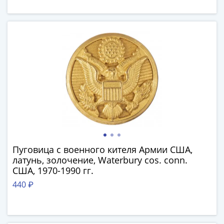
1894)
Александр
II
(1854-
1881)
Николай
I
(1826-
1855)
Александр
I
(1801-
1825)
Пуговица с военного кителя Армии США,
Павел
латунь, золочение, Waterbury cos. conn.
I
США, 1970-1990 гг.
(1796-
440 ₽
1801)
Екатерина
II