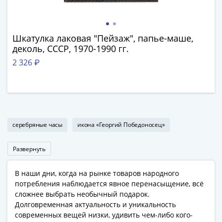
Наборы
Другие
ЕВРО
Шкатулка лаковая "Пейзаж", папье-маше,
Германия
деколь, СССР, 1970-1990 гг.
Евросоюз
2 326 ₽
ФРГ
ГДР
Третий
рейх
Веймарская
республика
серебряные часы
икона «Георгий Победоносец»
Нотгельды
Германская
Развернуть
империя
Бавария
В наши дни, когда на рынке товаров народного
Данциг
потребления наблюдается явное перенасыщение, всё
Пруссия
сложнее выбрать необычный подарок.
Долговременная актуальность и уникальность
Саар
современных вещей низки, удивить чем-либо кого-
Священная