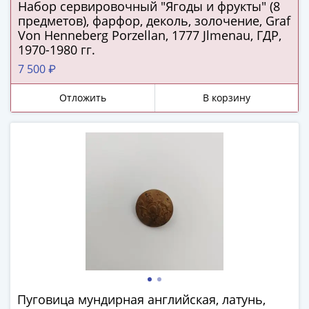
ЧМ
Набор сервировочный "Ягоды и фрукты" (8
по
предметов), фарфор, деколь, золочение, Graf
футболу
Von Henneberg Porzellan, 1777 Jlmenau, ГДР,
1970-1980 гг.
2018
Крымские
7 500 ₽
события
Отложить
В корзину
Архитектура
Красная
книга
Личности
Мультипликация
События
Серебряные
и
золотые
Города
трудовой
доблести
Освобожденные
Пуговица мундирная английская, латунь,