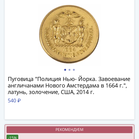
(1762-
1796)
Петр
III
(1762-
1762)
Елизавета
(1741-
1762)
Иоанн
Антонович
Пуговица "Полиция Нью- Йорка. Завоевание
(1740-
англичанами Нового Амстердама в 1664 г.",
латунь, золочение, США, 2014 г.
1741)
Анна
540 ₽
Иоанновна
(1730-
1740)
Петр
РЕКОМЕНДУЕМ
II
-15%