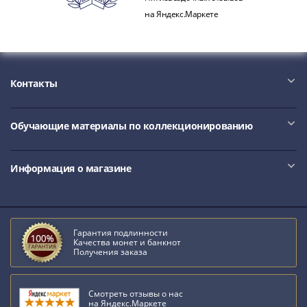
акции
на Яндекс.Маркете
Чеки
и
купоны
Арктикуголь
Контакты
ВНЕШПОСЫЛТОРГ
Дорожные
Круизные
Обучающие материалы по коллекционированию
Отрезные
Отрезные
Информация о магазине
(серия
Д)
Другие
Наборы
Гарантия подлинности
и
Качества монет и банкнот
Получения заказа
коллекции
Смотреть отзывы о нас
на Яндекс.Маркете