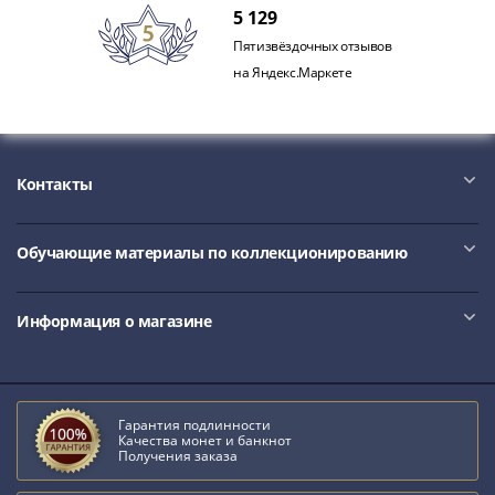
IV
5 129
Шуйский
Пятизвёздочных отзывов
(1606-­
на Яндекс.Маркете
1610)
Борис
Годунов
(1598-­
Контакты
1605)
Фёдор
I
Обучающие материалы по коллекционированию
Иванович
(1584-­
Информация о магазине
1598)
Иван
IV
Грозный
Гарантия подлинности
(1533-
Качества монет и банкнот
Получения заказа
1584)
Василий