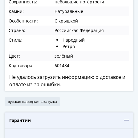
Сохранность:
небольшие потёртости
в
Камни:
Натуральные
ВОВ
75
Особенности:
С крышкой
лет
Страна:
Российская Федерация
Победы
Стиль:
Народный
в
Ретро
ВОВ
Цвет:
зелёный
Человек
труда
Код товара:
601484
Города-
Не удалось загрузить информацию о доставке и
герои
оплате из-за ошибки.
Оружие
Великой
Победы
русская народная шкатулка
Олимпиада
в
Гарантии
Сочи
2014