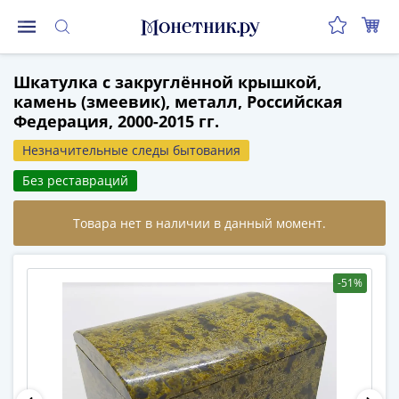
Монеты
Шкатулка с закруглённой крышкой,
Монеты
камень (змеевик), металл, Российская
Российской
Федерация, 2000-2015 гг.
Федерации
Регулярные
Незначительные следы бытования
выпуски
Без реставраций
до
реформы
(1992-
1993)
после
-51%
реформы
(1997-
нв)
Юбилейные
и