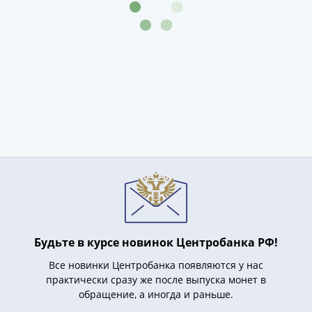
(1727-
1729)
Екатерина
I
(1725-
1727)
Петр
I
(1700-
1725)
Наборы
и
коллекции
Монеты
Будьте в курсе новинок Центробанка РФ!
Древней
Руси
Все новинки Центробанка появляются у нас
Иван
практически сразу же после выпуска монет в
V
обращение, а иногда и раньше.