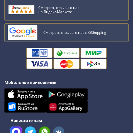
III
Смотреть отзывы о нас
(1505-­
на Яндекс.Маркете
1533)
Иван
III
Смотреть отзывы о нас в GShopping
(1462-­
1505)
Василий
II
Темный
(1425-­
Мобильное приложение
1462)
Псков
(1425-­
1510)
Новгород
(1420-­
Напишите нам
1478)