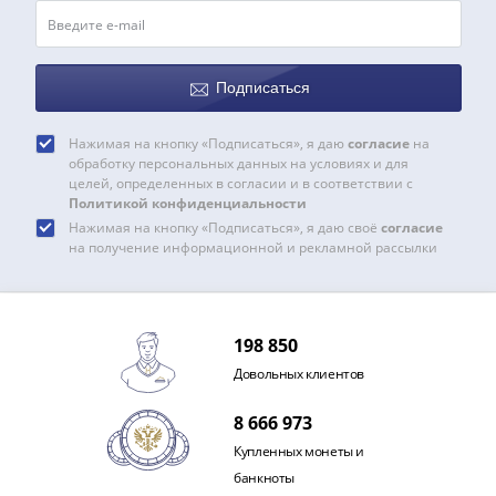
и
Петр
I
(1682-
Подписаться
1717)
Федор
Нажимая на кнопку «Подписаться», я даю
согласие
на
III
обработку персональных данных на условиях и для
Алексеевич
целей, определенных в согласии и в соответствии с
Политикой конфиденциальности
(1676-
Нажимая на кнопку «Подписаться», я даю своё
согласие
1682)
на получение информационной и рекламной рассылки
Алексей
Михайлович
(1645-
1676)
198 850
Михаил
Довольных клиентов
Федорович
8 666 973
(1613-
1645)
Купленных монеты и
Василий
банкноты