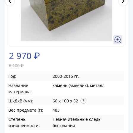
памятные
Биметаллические
(10р)
ГВС
и
аналогичные
(10р)
200
2 970 ₽
лет
6 100 ₽
Победы
1812
Год:
2000-2015 гг.
50
Название
камень (змеевик), металл
лет
материала:
Победы
ШхДхВ (мм):
66 x 100 x 52
в
ВОВ
Вес предмета (г):
483
70
Степень
Незначительные следы
лет
изношенности:
бытования
Победы