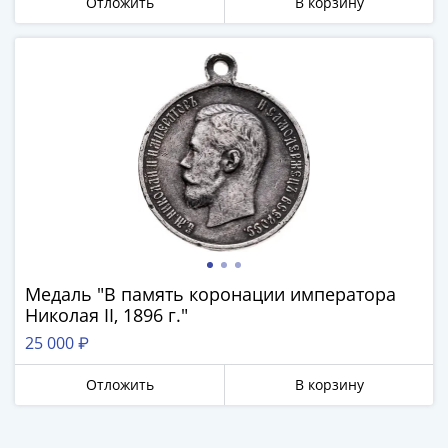
Отложить
В корзину
Банкноты
РФ
1992
1993
1994
1995
1997
2001
2004
2010
2017
2022-
Медаль "В память коронации императора
2025
Николая II, 1896 г."
Памятные
25 000 ₽
Банкноты
мира
Отложить
В корзину
Австралия
и
Океания