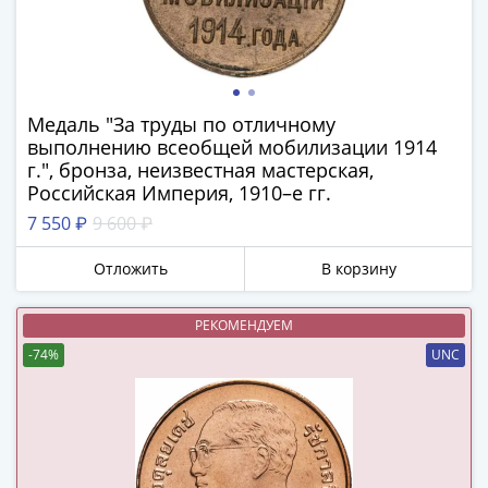
(1762-
1796)
Петр
III
(1762-
Медаль "За труды по отличному
1762)
выполнению всеобщей мобилизации 1914
Елизавета
г.", бронза, неизвестная мастерская,
(1741-
Российская Империя, 1910–е гг.
1762)
7 550 ₽
9 600 ₽
Иоанн
Антонович
Отложить
В корзину
(1740-
1741)
РЕКОМЕНДУЕМ
Анна
-74%
UNC
Иоанновна
(1730-
1740)
Петр
II