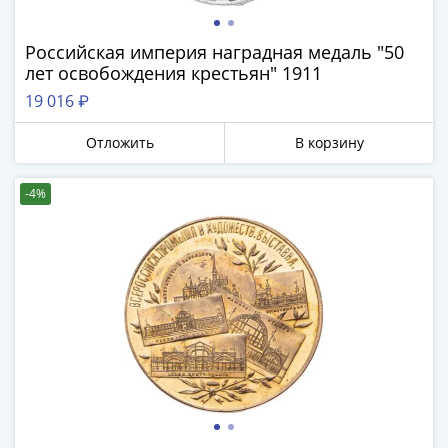
IV
Шуйский
Российская империя наградная медаль "50
(1606-­
лет освобождения крестьян" 1911
1610)
19 016 ₽
Борис
Годунов
Отложить
В корзину
(1598-­
1605)
-4%
Фёдор
I
Иванович
(1584-­
1598)
Иван
IV
Грозный
(1533-
1584)
Василий