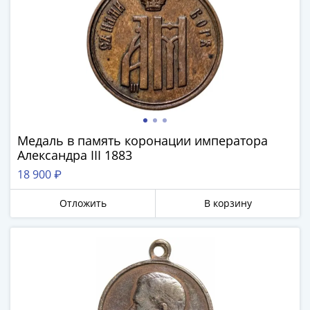
-
1991)
Юбилейные
и
памятные
Наборы
и
коллекции
Медаль в память коронации императора
Монеты
Александра III 1883
Российской
18 900 ₽
империи
Николай
Отложить
В корзину
II
(1894-
1917)
Александр
III
(1881-