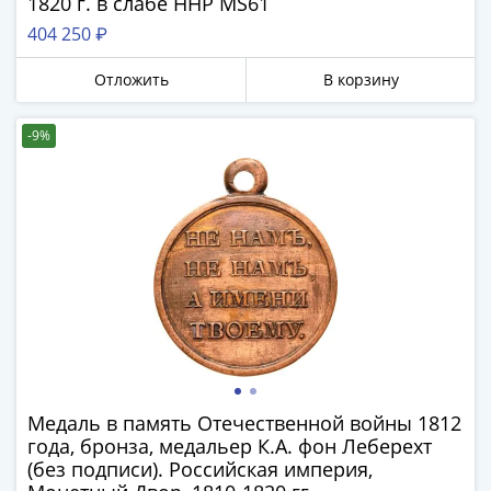
1820 г. в слабе ННР MS61
Наборы
404 250 ₽
Другие
ЕВРО
Отложить
В корзину
Германия
Евросоюз
-9%
ФРГ
ГДР
Третий
рейх
Веймарская
республика
Нотгельды
Германская
империя
Бавария
Данциг
Медаль в память Отечественной войны 1812
Пруссия
года, бронза, медальер К.А. фон Леберехт
Саар
(без подписи). Российская империя,
Священная