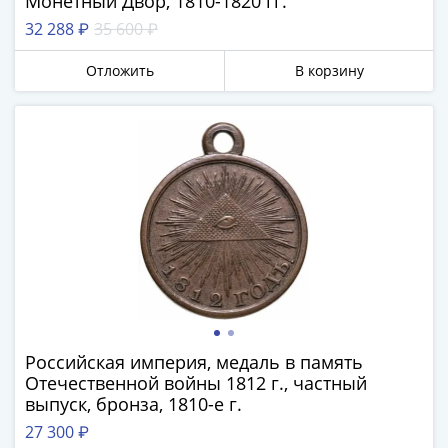
Монетный Двор, 1810-1820 гг.
Римская
32 288 ₽
35 600 ₽
империя
Другие
Отложить
В корзину
Приднестровье
Украина
Монеты
мира
Австралия
и
Океания
Азия
Америка
Африка
Европа
Другие
Российская империя, медаль в память
страны
Отечественной войны 1812 г., частный
Смешанные
выпуск, бронза, 1810-е г.
лоты
27 300 ₽