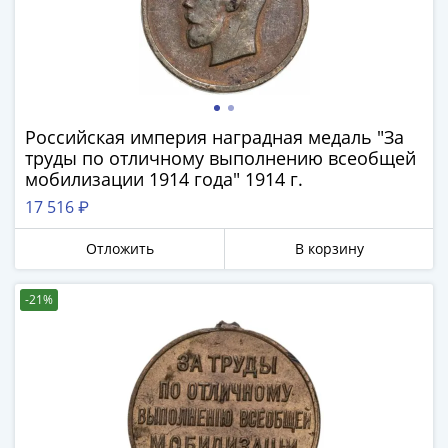
1894)
Александр
II
(1854-
1881)
Николай
Российская империя наградная медаль "За
I
труды по отличному выполнению всеобщей
(1826-
мобилизации 1914 года" 1914 г.
1855)
17 516 ₽
Александр
I
Отложить
В корзину
(1801-
1825)
-21%
Павел
I
(1796-
1801)
Екатерина
II