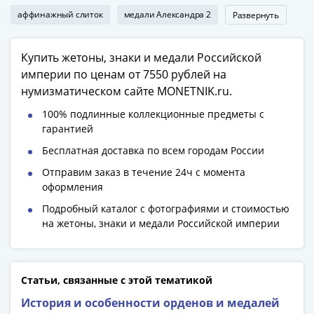
Азия
аффинажный слиток
медали Александра 2
Развернуть
Америка
Африка
Купить жетоны, знаки и медали Российской
Европа
империи по ценам от 7550 рублей на
СНГ
нумизматическом сайте MONETNIK.ru.
и
страны
100% подлинные коллекционные предметы с
Балтии
гарантией
Смешанные
Бесплатная доставка по всем городам России
лоты
Отправим заказ в течение 24ч с момента
Другие
оформления
страны
Подробный каталог с фотографиями и стоимостью
Банкноты
на жетоны, знаки и медали Российской империи
СССР
1917
-
1923
Статьи, связанные с этой тематикой
1917
История и особенности орденов и медалей