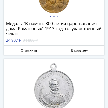
и
Петр
I
(1682-
1717)
Медаль "В память 300-летия царствования
дома Романовых" 1913 год, государственный
Федор
чекан
III
24 907 ₽
34 880 ₽
Алексеевич
(1676-
Отложить
В корзину
1682)
Алексей
Михайлович
(1645-
1676)
Михаил
Федорович
(1613-
1645)
Василий