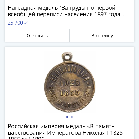
памятные
Наградная медаль "За труды по первой
Биметаллические
всеобщей переписи населения 1897 года".
(10р)
25 700 ₽
ГВС
и
Отложить
В корзину
аналогичные
(10р)
200
Получите бесплатно набор всех 18
лет
новинок ЦБ России 2026 года!
Победы
С бесплатной доставкой в любой город РФ!
1812
✅ являются законным платёжным
50
средством
лет
Победы
Получить бесплатно набор новинок
в
ВОВ
70
Мне не нужны подарки
Российская империя медаль «В память
лет
царствования Императора Николая I 1825-
Победы