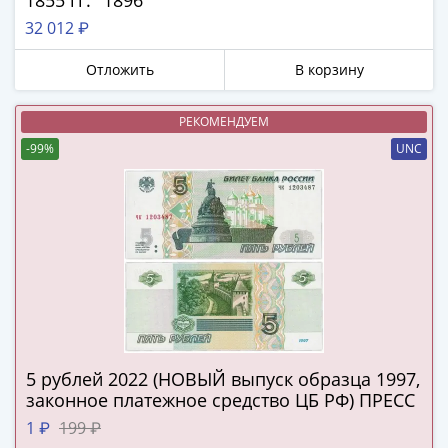
1855 гг." 1896
в
32 012 ₽
ВОВ
75
Отложить
В корзину
лет
Победы
РЕКОМЕНДУЕМ
в
-99%
UNC
ВОВ
Человек
труда
Города-
герои
Оружие
Великой
Победы
Олимпиада
в
5 рублей 2022 (НОВЫЙ выпуск образца 1997,
законное платежное средство ЦБ РФ) ПРЕСС
Сочи
2014
1 ₽
199 ₽