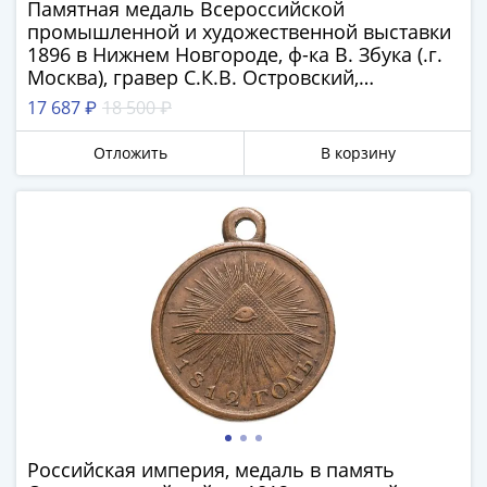
Памятная медаль Всероссийской
III
промышленной и художественной выставки
(1505-­
1896 в Нижнем Новгороде, ф-ка В. Збука (.г.
1533)
Москва), гравер С.К.В. Островский,
Иван
Российская империя, 1890-е гг.
17 687 ₽
18 500 ₽
III
(1462-­
Отложить
В корзину
1505)
Василий
II
Темный
(1425-­
1462)
Псков
(1425-­
1510)
Новгород
(1420-­
1478)
Российская империя, медаль в память