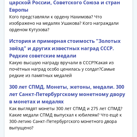
1918
царской России, Советского Союза и стран
1919
Европы
-
Кого представляли к ордену Нахимова? Что
1920гг
изображено на медалях Ушакова? Кого награждали
1921
орденом Кутузова?
1922
История и примерная стоимость "Золотых
1923
звёзд" и других известных наград СССР.
1924
Редкие советские медали
-
Какую высшую награду вручали в СССР?Какая из
1932
почётных наград особо ценилась у солдат?Самые
1934
редкие из памятных медалей
1937
300 лет СПМД. Монеты, жетоны, медали. 300
1938
лет Санкт-Петербургскому монетному двору
1947
в монетах и медалях
(1957)
Как выглядят монеты 300 лет СПМД и 275 лет СПМД?
1961
Какие медали СПМД выпускал к юбилеям? Что ещё к
(по
300-летию Санкт-Петербургского монетного двора
Засько)
выпущено?
1961