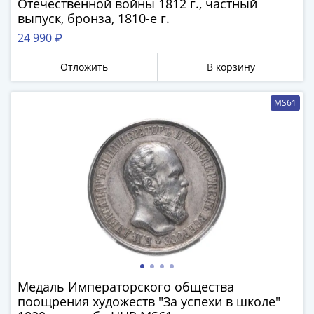
Нижегородско-
Отечественной войны 1812 г., частный
Суздальское
выпуск, бронза, 1810-е г.
княжество
24 990 ₽
(1383-
1431)
Отложить
В корзину
США
Регулярные
MS61
выпуски
Доллары
Сакагавеи
(индианка)
Доллары
инновации
Президентские
доллары
Квотеры
(парки)
Квотеры
Медаль Императорского общества
поощрения художеств "За успехи в школе"
(штаты)