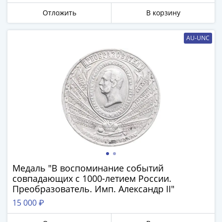
Антика
и
Отложить
В корзину
средневековье
Древняя
AU-UNC
Греция
Древний
Рим
Византия
Золотая
Орда
Крымское
ханство
Речь
Посполитая
Священная
Медаль "В воспоминание событий
совпадающих с 1000-летием России.
Римская
Преобразователь. Имп. Александр II"
империя
Другие
15 000 ₽
Банкноты