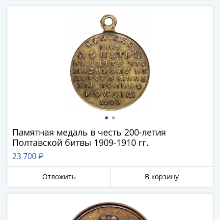
Города-
столицы
Европы
Наборы
и
коллекции
Монеты
СССР
и
РСФСР
РСФСР
Памятная медаль в честь 200-летия
и
Полтавской битвы 1909-1910 гг.
СССР
23 700 ₽
(1921-
1958)
Отложить
В корзину
СССР
и
ГКЧП
(1961