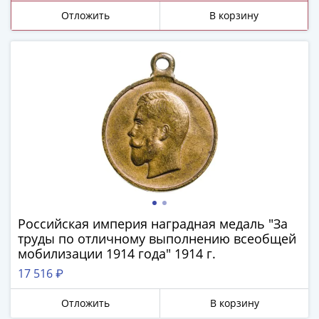
ЧМ
Отложить
В корзину
по
футболу
2018
Крымские
события
Архитектура
Красная
книга
Личности
Мультипликация
События
Серебряные
и
Российская империя наградная медаль "За
труды по отличному выполнению всеобщей
золотые
мобилизации 1914 года" 1914 г.
Города
трудовой
17 516 ₽
доблести
Отложить
В корзину
Освобожденные