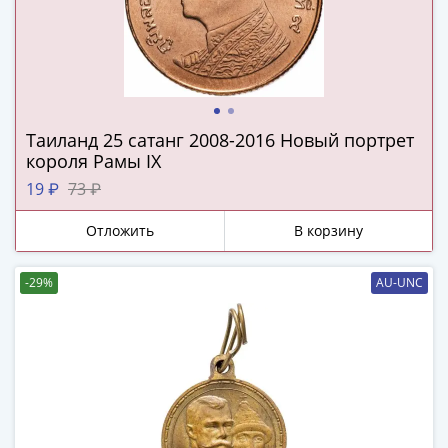
(1727-
1729)
Екатерина
I
(1725-
1727)
Таиланд 25 сатанг 2008-2016 Новый портрет
Петр
короля Рамы IX
I
19 ₽
73 ₽
(1700-
1725)
Отложить
В корзину
Наборы
и
-29%
AU-UNC
коллекции
Монеты
Древней
Руси
Иван
V