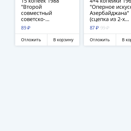
15 копеек 1988
4+4 копейки 19
"Второй
"Оперное искус
совместный
Азербайджана"
советско-
(сцепка из 2-х
французский
марок)
89 ₽
87 ₽
99 ₽
космический полет"
Отложить
В корзину
Отложить
В ко