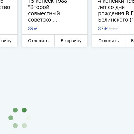
66
15 копеек 1988
4 копейки 196
ство
"Второй
лет со дня
совместный
рождения В.Г
советско-
Белинского (
болгарский
1848)"
89 ₽
87 ₽
99 ₽
космический полет.
Стыковка корабля"
рзину
Отложить
В корзину
Отложить
В