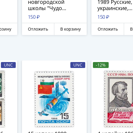
новгородской
1989 Русские,
школы "Чудо
украинские,
Георгия о змие", XV
белорусские 
150 ₽
150 ₽
век"
узбекские
народные
рзину
Отложить
В корзину
Отложить
В
инструменты
UNC
UNC
-12%