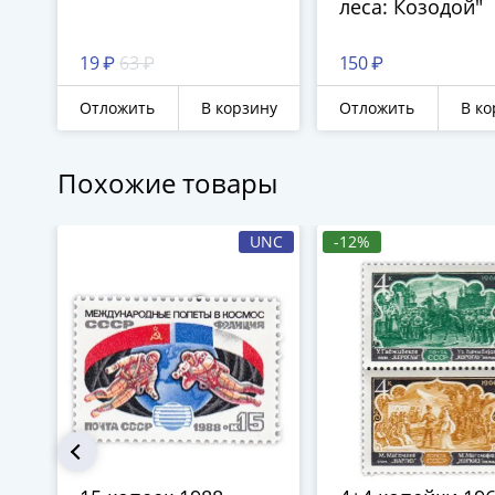
леса: Козодой"
19 ₽
63 ₽
150 ₽
Отложить
В корзину
Отложить
В ко
Похожие товары
UNC
-12%