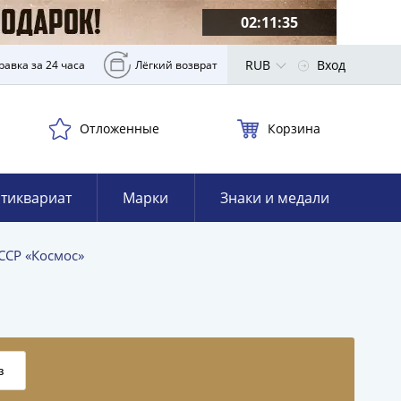
02:11:34
RUB
Вход
равка за 24 часа
Лёгкий возврат
Отложенные
Корзина
тиквариат
Марки
Знаки и медали
ССР «Космос»