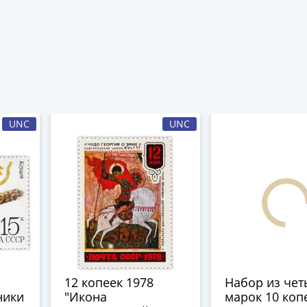
UNC
UNC
12 копеек 1978
Набор из чет
ники
"Икона
марок 10 коп