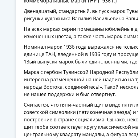
коммеморативные марки ТНР (1936 г.)
Двенадцатый, стандартный, выпуск марок Тувы
рисунки художника Василия Васильевича Завья
На всех марках серии помещены юбилейные дат
измененных цветах, а также часть марок с из
Номинал марок 1936 года выражался не только 
единице ТАН, введенной в 1936 году и просуще
13ый выпуски марок были единственными, где
Марка с гербом Тувинской Народной Республик
интересна размещенной на ней надписью на ту
народы Восто­ка, соединяйтесь!». Такой нес
не нашел под­держки и был отвергнут.
Считается, что пяти-частный щит в виде пяти 
советской символики (пятиконечная звезда) и 
построение в стране социализма. Однако, не
щит герба соответствует кругу классической м
центральному квадрату мандалы, а фигура вса