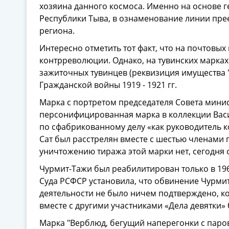
хозяина данного космоса. Именно на основе г
Республики Тыва, в ознаменование линии пр
региона.
Интересно отметить тот факт, что на почтовы
контрреволюции. Однако, на тувинских марках
зажиточных тувинцев (реквизиция имущества "в
Гражданской войны 1919 - 1921 гг.
Марка с портретом председателя Совета минис
персонифицированная марка в коллекции Васили
по сфабрикованному делу «как руководитель
Сат был расстрелян вместе с шестью членами 
уничтожению тиража этой марки нет, сегодня о
Чурмит-Тажи был реабилитирован только в 196
Суда РСФСР установила, что обвинение Чурми
деятельности не было ничем подтверждено, к
вместе с другими участниками «Дела девятки»
Марка "Верблюд, бегущий наперегонки с пар