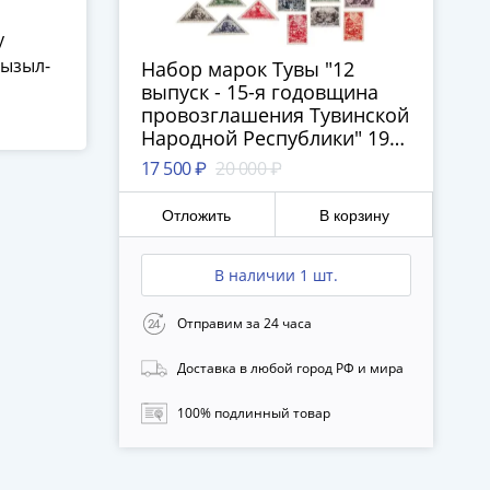
у
18
Кызыл-
Набор марок Тувы "12
выпуск - 15-я годовщина
провозглашения Тувинской
Народной Республики" 1936
(22 марки)
17 500 ₽
20 000 ₽
Отложить
В корзину
В наличии 1 шт.
Отправим за 24 часа
Доставка в любой город РФ и мира
100% подлинный товар