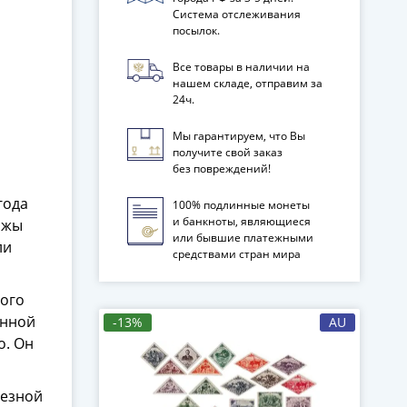
Система отслеживания
посылок.
Все товары в наличии на
нашем складе, отправим за
24ч.
Мы гарантируем, что Вы
получите свой заказ
без повреждений!
года
100% подлинные монеты
и банкноты, являющиеся
ажы
или бывшие платежными
ли
средствами стран мира
ного
онной
-13%
AU
о. Он
лезной