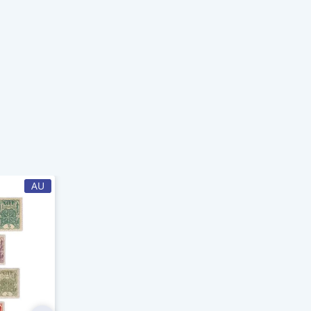
AU
-32%
AU