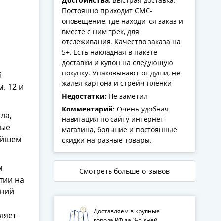
Достоинства:
Быстрая доставка.
Постоянно приходит СМС-
оповещение, где находится заказ и
вместе с ним трек, для
отслеживания. Качество заказа на
5+. Есть накладная в пакете
доставки и купон на следующую
покупку. Упаковывают от души, не
й
жалея картона и стрейч-пленки
. 12 и
Недостатки:
Не заметил
Комментарий:
Очень удобная
ла,
навигация по сайту интернет-
ные
магазина, большие и постоянные
нейшем
скидки на разные товары.
м
Смотреть больше отзывов
тии на
шний
Доставляем в крупные
ляет
города РФ за 3‑5 дней.