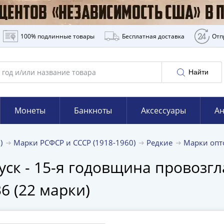
100% подлинные товары
Бесплатная доставка
Отп
Найти
Монеты
Банкноты
Аксессуары
Ан
я)
Марки РСФСР и СССР (1918-1960)
Редкие
Марки оп
уск - 15-я годовщина провозг
6 (22 марки)