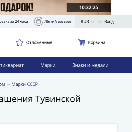
10:32:24
RUB
Вход
равка за 24 часа
Лёгкий возврат
Отложенные
Корзина
тиквариат
Марки
Знаки и медали
том
Марки СССР
лашения Тувинской