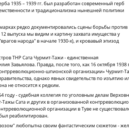
ерба 1935 – 1939 гг. был разработан современный герб
еемственности и традиционализма нынешней политики
х марках редко документировались сцены борьбы против
 12 выпуска мы видим и картину захвата имущества у
рагов народа" в начале 1930-х), и кровавый эпизод
тров ТНР Сата Чурмит-Тажи - единственная
я Завьялова. Правда, после того, как 16 октября 1938 
 контрреволюционно-шпионской организации» Чурмит-Т
правительства, однако явных свидетельств по изъятию и
на не относится к редким.
4 году - судебная коллегия по уголовным делам Верхов
т-Тажы Сата и других в организованной контрреволюци
онтрреволюционной организации в Туве не существовал
 был реабилитирован.
овозом" любопытна своим фантастическим сюжетом - же