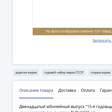
На фото изображен именно тот товар
Запросить
дорогие марки
годовой набор марок СССР
старые марки
Описание товара
Доставка
Оплата
Гаран
Двенадцатый юбилейный выпуск "15-я годовщ