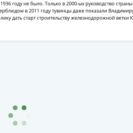
1936 году не было. Только в 2000-ых руководство страны
верблюдом в 2011 году тувинцы даже показали Владимир
олучите бесплатно набор всех 
лику дать старт строительству железнодорожной ветки 
новинок ЦБ России 2026 года!
С бесплатной доставкой в любой город РФ!
✅ являются законным платёжным средством
Получить бесплатно набор новинок
Мне не нужны подарки