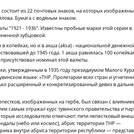
 состоит из 22 почтовых знаков, на которых изображены
лова. Бумага с водяным знаком.
ы "1921 - 1936". Известны пробные марки этой серии в
мененной зубцовкой.
в копейках, но и в акша (aksa) - национальной денежно
ствовавшей до 1945 года. 1 акша равнялась 100 копейкам
 присутствовал номинал этой валюты.
и, утверж­денным в 1935 году президиумом Малого Хура
винском языке: «ТНР. Пролетарии всех стран и угнетен
колько расширенный и конкретизированный девиз в даль
лепестков, изображенных на гербе, был связан с влияние
тем самым отражал курс тувинского правительства и пар
которые исследователи отмечают: пяти-лепестковый вне
андалы (небо или космос), абрис территории ТНР —
дника внутри абриса территории республики — представ