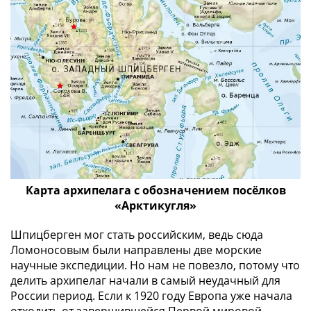
ЧМ
по
футболу
2018
Крымские
события
Архитектура
Красная
книга
Личности
Мультипликация
События
Карта архипелага с обозначением посёлков
Серебряные
«Арктикугля»
и
золотые
Шпицберген мог стать российским, ведь сюда
Города
Ломоносовым были направлены две морские
научные экспедиции. Но нам не повезло, потому что
трудовой
делить архипелаг начали в самый неудачный для
доблести
России период. Если к 1920 году Европа уже начала
Освобожденные