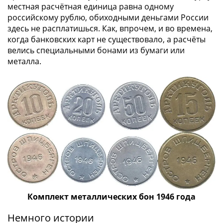
памятные
местная расчётная единица равна одному
Биметаллические
российскому рублю, обиходными деньгами России
(10р)
здесь не расплатишься. Как, впрочем, и во времена,
когда банковских карт не существовало, а расчёты
ГВС
велись специальными бонами из бумаги или
и
металла.
аналогичные
(10р)
200
лет
Победы
1812
Получите бесплатно набор всех 18
50
новинок ЦБ России 2026 года!
лет
С бесплатной доставкой в любой город РФ!
Победы
✅ являются законным платёжным
в
средством
ВОВ
70
Комплект металлических бон 1946 года
Получить бесплатно набор новинок
лет
Немного истории
Победы