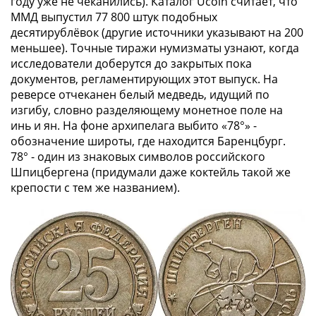
году уже не чеканились). Каталог Ucoin считает, что
ММД выпустил 77 800 штук подобных
десятирублёвок (другие источники указывают на 200
меньшее). Точные тиражи нумизматы узнают, когда
исследователи доберутся до закрытых пока
документов, регламентирующих этот выпуск. На
реверсе отчеканен белый медведь, идущий по
изгибу, словно разделяющему монетное поле на
инь и ян. На фоне архипелага выбито «78°» -
обозначение широты, где находится Баренцбург.
78° - один из знаковых символов российского
Шпицбергена (придумали даже коктейль такой же
крепости с тем же названием).