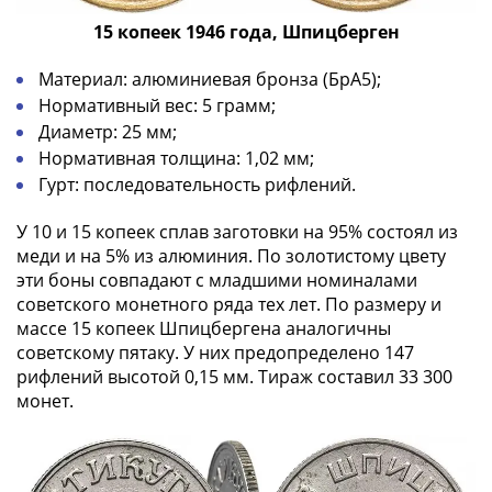
Наборы
15 копеек 1946 года, Шпицберген
Другие
ЕВРО
Материал: алюминиевая бронза (БрА5);
Германия
Нормативный вес: 5 грамм;
Евросоюз
Диаметр: 25 мм;
ФРГ
Нормативная толщина: 1,02 мм;
ГДР
Гурт: последовательность рифлений.
Третий
рейх
У 10 и 15 копеек сплав заготовки на 95% состоял из
Веймарская
меди и на 5% из алюминия. По золотистому цвету
республика
эти боны совпадают с младшими номиналами
Нотгельды
советского монетного ряда тех лет. По размеру и
Германская
массе 15 копеек Шпицбергена аналогичны
империя
советскому пятаку. У них предопределено 147
рифлений высотой 0,15 мм. Тираж составил 33 300
Бавария
монет.
Данциг
Пруссия
Саар
Священная