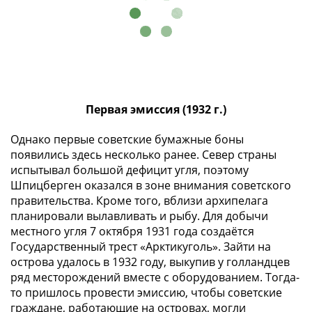
-
1991)
Юбилейные
и
памятные
Наборы
Первая эмиссия (1932 г.)
и
коллекции
Однако первые советские бумажные боны
Монеты
появились здесь несколько ранее. Север страны
Российской
испытывал большой дефицит угля, поэтому
империи
Шпицберген оказался в зоне внимания советского
Николай
правительства. Кроме того, вблизи архипелага
II
планировали вылавливать и рыбу. Для добычи
(1894-
местного угля 7 октября 1931 года создаётся
1917)
Государственный трест «Арктикуголь». Зайти на
Александр
острова удалось в 1932 году, выкупив у голландцев
ряд месторождений вместе с оборудованием. Тогда-
III
то пришлось провести эмиссию, чтобы советские
(1881-
граждане, работающие на островах, могли