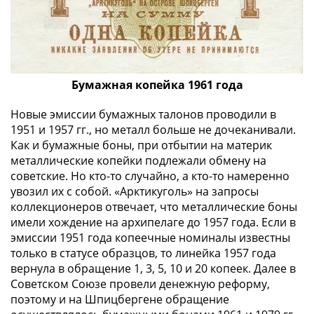
1918
1919
-
1920гг
1921
1922
Бумажная копейка 1961 года
1923
Новые эмиссии бумажных талонов проводили в
1924
1951 и 1957 гг., но металл больше не дочеканивали.
-
Как и бумажные боны, при отбытии на материк
1932
металлические копейки подлежали обмену на
1934
советские. Но кто-то случайно, а кто-то намеренно
1937
увозил их с собой. «Арктикуголь» на запросы
1938
коллекционеров отвечает, что металлические боны
1947
имели хождение на архипелаге до 1957 года. Если в
(1957)
эмиссии 1951 года копеечные номиналы известны
1961
только в статусе образцов, то линейка 1957 года
вернула в обращение 1, 3, 5, 10 и 20 копеек. Далее в
(по
Советском Союзе провели денежную реформу,
Засько)
поэтому и на Шпицбергене обращение
1961