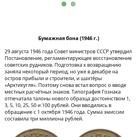
IV
Шуйский
(1606-­
1610)
Борис
Бумажная бона (1946 г.)
Годунов
(1598-­
29 августа 1946 года Совет министров СССР утвердил
1605)
Постановление, регламентирующее восстановление
Фёдор
советских рудников. Подготовка к возвращению
I
заняла некоторый период, но уже в декабре на
Иванович
остров прибыли и строители, и шахтёры
(1584-­
«Арктикугля». Поэтому снова встал вопрос о вводе
1598)
местных расчётных знаков. Типография Гознака
Иван
отпечатала талоны нового образца достоинством 1,
IV
3, 5, 10, 25, 50 и 100 рублей. Они вводились в
обращение с 1 октября 1946 года. Сумма эмиссии
Грозный
составила три миллиона рублей.
(1533-
1584)
Василий