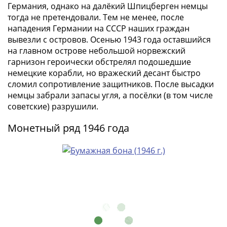
и
Германия, однако на далёкий Шпицберген немцы
Петр
тогда не претендовали. Тем не менее, после
I
нападения Германии на СССР наших граждан
(1682-
вывезли с островов. Осенью 1943 года оставшийся
1717)
на главном острове небольшой норвежский
Федор
гарнизон героически обстрелял подошедшие
III
немецкие корабли, но вражеский десант быстро
сломил сопротивление защитников. После высадки
Алексеевич
немцы забрали запасы угля, а посёлки (в том числе
(1676-
советские) разрушили.
1682)
Алексей
Монетный ряд 1946 года
Михайлович
(1645-
1676)
Михаил
Федорович
(1613-
1645)
Василий