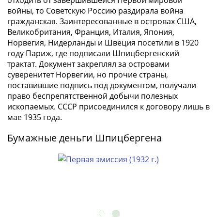
отходить от завершившейся Первой мировой
Города-
войны, то Советскую Россию раздирала война
столицы
гражданская. Заинтересованные в островах США,
Европы
Великобритания, Франция, Италия, Япония,
Наборы
Норвегия, Нидерланды и Швеция посетили в 1920
и
году Париж, где подписали Шпицбергенский
коллекции
трактат. Документ закреплял за островами
Монеты
суверенитет Норвегии, но прочие страны,
СССР
поставившие подпись под документом, получали
право беспрепятственной добычи полезных
и
ископаемых. СССР присоединился к договору лишь в
РСФСР
мае 1935 года.
РСФСР
и
Бумажные деньги Шпицбергена
СССР
(1921-
1958)
СССР
и
ГКЧП
(1961