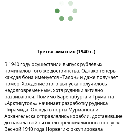
(1727-
1729)
Екатерина
I
(1725-
1727)
Петр
Третья эмиссия (1940 г.)
I
(1700-
В 1940 году осуществили выпуск рублёвых
1725)
номиналов того же достоинства. Однако теперь
Наборы
каждая бона именуется «Талон» и даже получает
и
номер. Хождение этого выпуска получилось
коллекции
недолговременным, хотя рудники активно
Монеты
развиваются. Помимо Баренцбурга и Груманта
«Арктикуголь» начинает разработку рудника
Древней
Пирамида. Отсюда в порты Мурманска и
Руси
Архангельска отправлялись корабли, доставившие
Иван
до начала войны около трёх миллионов тонн угля.
V
Весной 1940 года Норвегию оккупировала