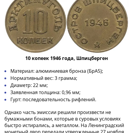
III
(1505-­
1533)
Иван
III
(1462-­
1505)
Василий
10 копеек 1946 года, Шпицберген
II
Темный
Материал: алюминиевая бронза (БрА5);
(1425-­
Нормативный вес: 3 грамма;
1462)
Диаметр: 22 мм;
Псков
Заявленная толщина: 0,96 мм;
(1425-­
Гурт: последовательность рифлений.
1510)
Новгород
Однако часть эмиссии решили произвести не
(1420-­
бумажными бонами, которые в суровых условиях
быстро истирались, а металлом. На Ленинградский
1478)
монетный двор передали утвержденные 27 ноября