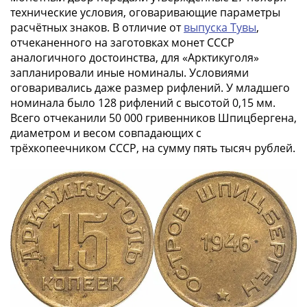
Нижегородско-
технические условия, оговаривающие параметры
Суздальское
расчётных знаков. В отличие от
выпуска Тувы
,
княжество
отчеканенного на заготовках монет СССР
(1383-
аналогичного достоинства, для «Арктикуголя»
1431)
запланировали иные номиналы. Условиями
США
оговаривались даже размер рифлений. У младшего
Регулярные
номинала было 128 рифлений с высотой 0,15 мм.
выпуски
Всего отчеканили 50 000 гривенников Шпицбергена,
Доллары
диаметром и весом совпадающих с
Сакагавеи
трёхкопеечником СССР, на сумму пять тысяч рублей.
(индианка)
Доллары
инновации
Президентские
доллары
Квотеры
(парки)
Квотеры
(штаты)