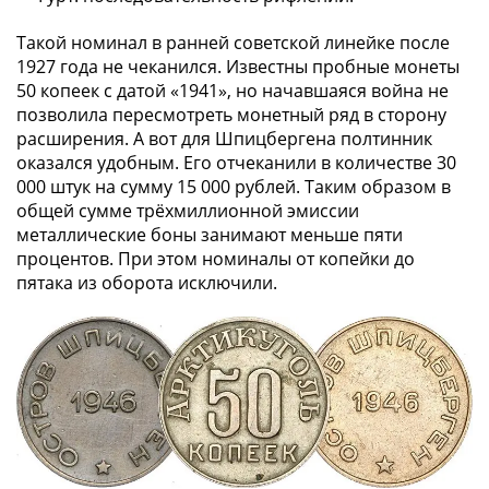
Банкноты
РФ
Такой номинал в ранней советской линейке после
1992
1927 года не чеканился. Известны пробные монеты
1993
50 копеек с датой «1941», но начавшаяся война не
1994
позволила пересмотреть монетный ряд в сторону
расширения. А вот для Шпицбергена полтинник
1995
оказался удобным. Его отчеканили в количестве 30
1997
000 штук на сумму 15 000 рублей. Таким образом в
2001
общей сумме трёхмиллионной эмиссии
2004
металлические боны занимают меньше пяти
2010
процентов. При этом номиналы от копейки до
2017
пятака из оборота исключили.
2022-
2025
Памятные
Банкноты
мира
Австралия
и
Океания