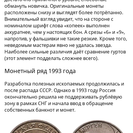
акции
обмануть новичка. Оригинальные монеты
Чеки
расположены снизу и выглядят более потрёпанно.
и
Внимательный взгляд увидит, что на стороне с
номиналом шрифт слова «копеек» выполнен
купоны
аккуратнее, чем у настоящих бон. А срезы «6» и «9»,
ВНЕШПОСЫЛТОРГ
напротив, у фальшивки не такие резкие. Кроме того,
Дорожные
неведомым мастерам явно не удалась звезда.
Круизные
Наиболее сильные различия даёт сравнение гуртов
Отрезные
(этот элемент подделать сложнее всего).
Отрезные
(серия
Монетный ряд 1993 года
Д)
Другие
Разработка полезных ископаемых продолжилась и
Наборы
после распада СССР. Однако в 1993 году Россия
окончательно решила не поддерживать рублёвую
и
зону в рамках СНГ и начала ввод в обращение
коллекции
собственных банкнот и монет.