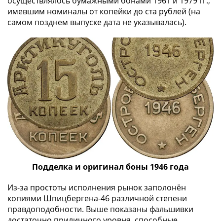
осуществлялось бумажными бонами 1961 и 1979 гг.,
1991
имевшим номиналы от копейки до ста рублей (на
Гражданская
самом позднем выпуске дата не указывалась).
война
Банкноты
царской
России
Частные
выпуски
Банкноты
с
красивыми
номерами
Лотерейные
билеты
Подделка и оригинал боны 1946 года
Евросувенир
"0
Из-за простоты исполнения рынок заполонён
евро"
копиями Шпицбергена-46 различной степени
Облигации
правдоподобности. Выше показаны фальшивки
и
достаточно приличного уровня, способные