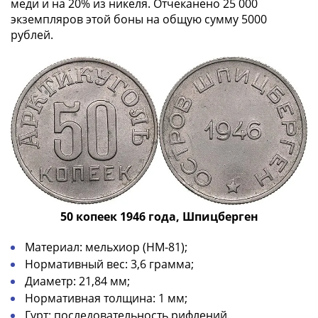
Антика
меди и на 20% из никеля. Отчеканено 25 000
и
экземпляров этой боны на общую сумму 5000
средневековье
рублей.
Древняя
Греция
Древний
Рим
Византия
Золотая
Орда
Крымское
ханство
Речь
50 копеек 1946 года, Шпицберген
Посполитая
Священная
Материал: мельхиор (НМ-81);
Римская
Нормативный вес: 3,6 грамма;
империя
Диаметр: 21,84 мм;
Другие
Нормативная толщина: 1 мм;
Банкноты
Гурт: последовательность рифлений.