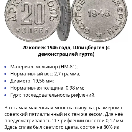
Римская
империя
Другие
Приднестровье
Украина
Монеты
мира
20 копеек 1946 года, Шпицберген (с
демонстрацией гурта)
Австралия
и
Материал: мельхиор (НМ-81);
Океания
Нормативный вес: 2,7 грамма;
Азия
Диаметр: 19,56 мм;
Америка
Нормативная толщина: 0,98 мм;
Африка
Гурт: последовательность рифлений.
Европа
Другие
Вот самая маленькая монетка выпуска, размером с
страны
советский пятиалтынный и с тем же весом. Для неё
Смешанные
предусматривалось 117 рифлений высотой 0,12 мм.
лоты
Здесь сплав был светлого цвета, состоя на 80% из