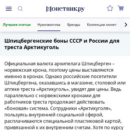
Монеты
Лучшие статьи
Нумизматика
Бренды
Коллекции монет
Ант
Монеты
Российской
Шпицбергенские боны СССР и России для
Федерации
треста Арктикуголь
Регулярные
выпуски
до
Официальная валюта архипелага Шпицберген –
реформы
норвежская крона, поэтому цены выставляются
именно в кронах. Однако российские посетители
(1992-
Шпицбергена, оказавшись в магазине, столовой или
1993)
аптеке треста «Арктикуголь», увидят две цены. Ведь
после
параллельно с норвежскими кронами для
реформы
работников треста продолжает действовать
(1997-
«боновая» система. Сотрудники «Арктикуголя»,
нв)
пользуясь внутренней социальной сферой,
Юбилейные
расплачиваются специальной пластиковой картой,
и
привязанной к их внутренним счетам. Хотя по курсу