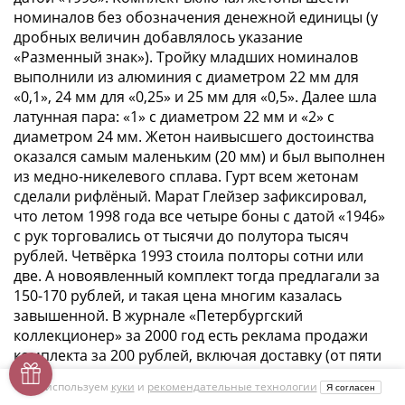
номиналов без обозначения денежной единицы (у
дробных величин добавлялось указание
«Разменный знак»). Тройку младших номиналов
выполнили из алюминия с диаметром 22 мм для
«0,1», 24 мм для «0,25» и 25 мм для «0,5». Далее шла
латунная пара: «1» с диаметром 22 мм и «2» с
диаметром 24 мм. Жетон наивысшего достоинства
оказался самым маленьким (20 мм) и был выполнен
из медно-никелевого сплава. Гурт всем жетонам
сделали рифлёный. Марат Глейзер зафиксировал,
что летом 1998 года все четыре боны с датой «1946»
с рук торговались от тысячи до полутора тысяч
рублей. Четвёрка 1993 стоила полторы сотни или
две. А новоявленный комплект тогда предлагали за
150-170 рублей, и такая цена многим казалась
завышенной. В журнале «Петербургский
коллекционер» за 2000 год есть реклама продажи
комплекта за 200 рублей, включая доставку (от пяти
комплектов - по 180 рублей). Но этот тираж
Мы используем
куки
и
рекомендательные технологии
Я согласен
постепенно разошёлся, и цены на комплект