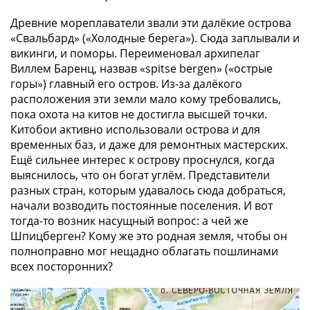
в
Мне не нужны подарки
Древние мореплаватели звали эти далёкие острова
ВОВ
«Свальбард» («Холодные берега»). Сюда заплывали и
75
викинги, и поморы. Переименовал архипелаг
лет
Виллем Баренц, назвав «spitse bergen» («острые
Победы
горы») главный его остров. Из-за далёкого
в
расположения эти земли мало кому требовались,
ВОВ
пока охота на китов не достигла высшей точки.
Человек
Китобои активно использовали острова и для
труда
временных баз, и даже для ремонтных мастерских.
Ещё сильнее интерес к острову проснулся, когда
Города-
выяснилось, что он богат углём. Представители
герои
разных стран, которым удавалось сюда добраться,
Оружие
начали возводить постоянные поселения. И вот
Великой
тогда-то возник насущный вопрос: а чей же
Победы
Шпицберген? Кому же это родная земля, чтобы он
Олимпиада
полноправно мог нещадно облагать пошлинами
в
всех посторонних?
Сочи
2014