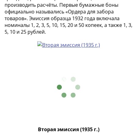
1894)
производить расчёты. Первые бумажные боны
Александр
официально назывались «Ордера для забора
II
товаров». Эмиссия образца 1932 года включала
(1854-
номиналы 1, 2, 3, 5, 10, 15, 20 и 50 копеек, а также 1, 3,
1881)
5, 10 и 25 рублей.
Николай
I
(1826-
1855)
Александр
I
(1801-
1825)
Павел
I
(1796-
1801)
Екатерина
Вторая эмиссия (1935 г.)
II