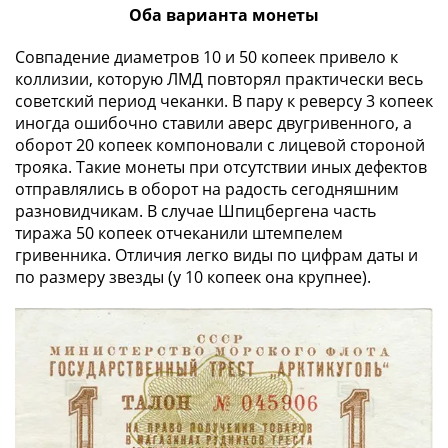
Оба варианта монеты
Азия
Америка
Совпадение диаметров 10 и 50 копеек привело к
Африка
коллизии, которую ЛМД повторял практически весь
Европа
советский период чеканки. В пару к реверсу 3 копеек
СНГ
иногда ошибочно ставили аверс двугривенного, а
и
оборот 20 копеек компоновали с лицевой стороной
страны
трояка. Такие монеты при отсутствии иных дефектов
Балтии
отправлялись в оборот на радость сегодняшним
Смешанные
разновидчикам. В случае Шпицбергена часть
лоты
тиража 50 копеек отчеканили штемпелем
гривенника. Отличия легко виды по цифрам даты и
Другие
по размеру звезды (у 10 копеек она крупнее).
страны
Банкноты
СССР
1917
-
1923
1917