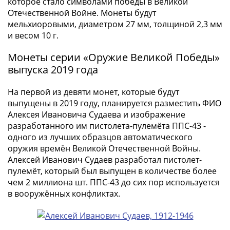
1894)
которое стало символами победы в Великой
Александр
Отечественной Войне. Монеты будут
мельхиоровыми, диаметром 27 мм, толщиной 2,3 мм
II
и весом 10 г.
(1854-
1881)
Монеты серии «Оружие Великой Победы»
Николай
выпуска 2019 года
I
(1826-
На первой из девяти монет, которые будут
1855)
выпущены в 2019 году, планируется разместить ФИО
Александр
Алексея Ивановича Судаева и изображение
I
разработанного им пистолета-пулемёта ППС-43 -
(1801-
одного из лучших образцов автоматического
1825)
оружия времён Великой Отечественной Войны.
Алексей Иванович Судаев разработал пистолет-
Павел
пулемёт, который был выпущен в количестве более
I
чем 2 миллиона шт. ППС-43 до сих пор используется
(1796-
в вооружённых конфликтах.
1801)
Екатерина
II