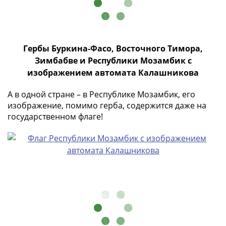
в
Мне не нужны подарки
ВОВ
75
лет
Гербы Буркина-Фасо, Восточного Тимора,
Победы
Зимбабве и Республики Мозамбик с
в
изображением автомата Калашникова
ВОВ
Человек
А в одной стране – в Республике Мозамбик, его
труда
изображение, помимо герба, содержится даже на
государственном флаге!
Города-
герои
Оружие
Великой
Победы
Олимпиада
в
Сочи
2014