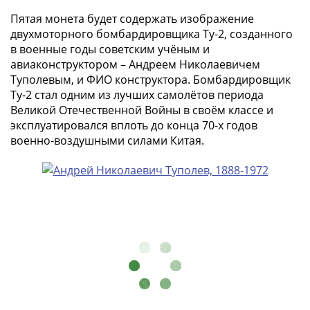
Римская
Пятая монета будет содержать изображение
империя
двухмоторного бомбардировщика Ту-2, созданного
Другие
в военные годы советским учёным и
Приднестровье
авиаконструктором – Андреем Николаевичем
Украина
Туполевым, и ФИО конструктора. Бомбардировщик
Монеты
Ту-2 стал одним из лучших самолётов периода
Великой Отечественной Войны в своём классе и
мира
эксплуатировался вплоть до конца 70-х годов
Австралия
военно-воздушными силами Китая.
и
Океания
Азия
Америка
Африка
Европа
Другие
страны
Смешанные
лоты