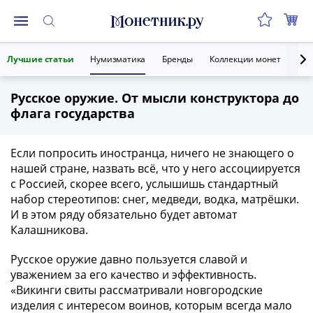
Монеты
Лучшие статьи
Нумизматика
Бренды
Коллекции монет
Ант
Монеты
Российской
Русское оружие. От мысли конструктора до
Федерации
флага государства
Регулярные
выпуски
до
Если попросить иностранца, ничего не знающего о
реформы
нашей стране, назвать всё, что у него ассоциируется
с Россией, скорее всего, услышишь стандартный
(1992-
набор стереотипов: снег, медведи, водка, матрёшки.
1993)
И в этом ряду обязательно будет автомат
после
Калашникова.
реформы
(1997-
Русское оружие давно пользуется славой и
нв)
уважением за его качество и эффективность.
Юбилейные
«Викинги свиты рассматривали новгородские
и
изделия с интересом воинов, которым всегда мало