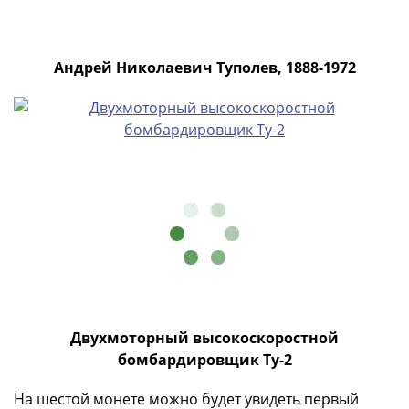
Антика
и
средневековье
Древняя
Андрей Николаевич Туполев, 1888-1972
Греция
Древний
Рим
Византия
Золотая
Орда
Крымское
ханство
Речь
Посполитая
Священная
Римская
Двухмоторный высокоскоростной
империя
бомбардировщик Ту-2
Другие
Банкноты
На шестой монете можно будет увидеть первый