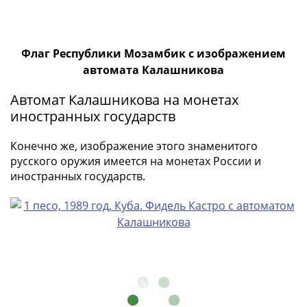
ЧМ
по
футболу
2018
Флаг Республики Мозамбик с изображением
Крымские
автомата Калашникова
события
Автомат Калашникова на монетах
Архитектура
иностранных государств
Красная
книга
Конечно же, изображение этого знаменитого
Личности
русского оружия имеется на монетах России и
Мультипликация
иностранных государств.
События
Серебряные
и
золотые
Города
трудовой
доблести
Освобожденные