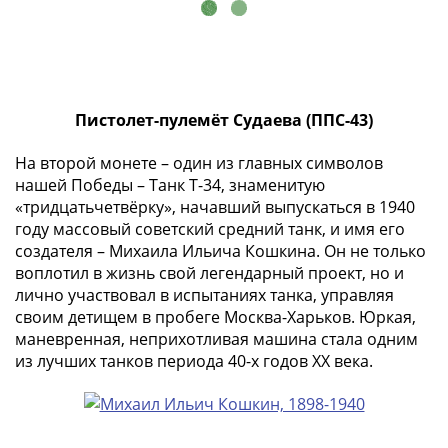
(1727-
1729)
Екатерина
I
(1725-
Пистолет-пулемёт Судаева (ППС-43)
1727)
Петр
На второй монете – один из главных символов
I
нашей Победы – Танк Т-34, знаменитую
«тридцатьчетвёрку», начавший выпускаться в 1940
(1700-
году массовый советский средний танк, и имя его
1725)
создателя – Михаила Ильича Кошкина. Он не только
Наборы
воплотил в жизнь свой легендарный проект, но и
и
лично участвовал в испытаниях танка, управляя
коллекции
своим детищем в пробеге Москва-Харьков. Юркая,
Монеты
маневренная, неприхотливая машина стала одним
Древней
из лучших танков периода 40-х годов XX века.
Руси
Иван
V