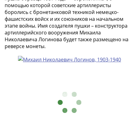
1918
помощью которой советские артиллеристы
1919
боролись с бронетанковой техникой немецко-
-
фашистских войск и их союзников на начальном
1920гг
этапе войны. Имя создателя пушки – конструктора
1921
артиллерийского вооружения Михаила
1922
Николаевича Логинова будет также размещено на
1923
реверсе монеты.
1924
-
1932
1934
1937
1938
1947
(1957)
1961
(по
Засько)
1961