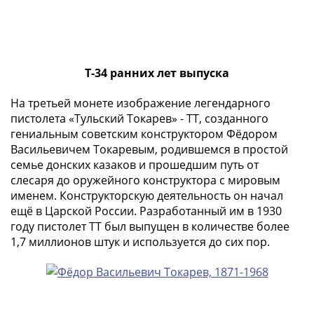
IV
Шуйский
(1606-­
1610)
Борис
Т-34 ранних лет выпуска
Годунов
На третьей монете изображение легендарного
(1598-­
пистолета «Тульский Токарев» - ТТ, созданного
1605)
гениальным советским конструктором Фёдором
Фёдор
Васильевичем Токаревым, родившемся в простой
I
семье донских казаков и прошедшим путь от
Иванович
слесаря до оружейного конструктора с мировым
(1584-­
именем. Конструкторскую деятельность он начал
1598)
ещё в Царской России. Разработанный им в 1930
Иван
году пистолет ТТ был выпущен в количестве более
IV
1,7 миллионов штук и используется до сих пор.
Грозный
(1533-
1584)
Василий