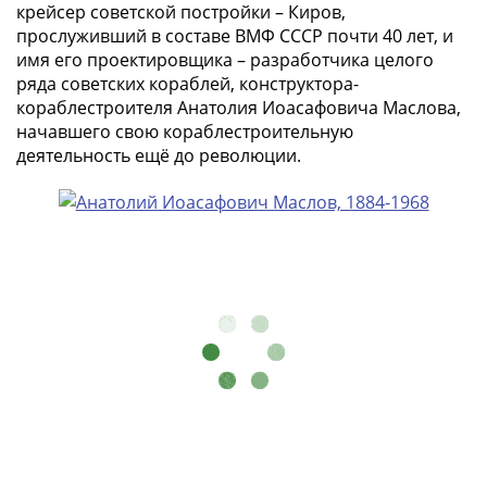
Банкноты
крейсер советской постройки – Киров,
РФ
прослуживший в составе ВМФ СССР почти 40 лет, и
имя его проектировщика – разработчика целого
1992
ряда советских кораблей, конструктора-
1993
кораблестроителя Анатолия Иоасафовича Маслова,
1994
начавшего свою кораблестроительную
1995
деятельность ещё до революции.
1997
2001
2004
2010
2017
2022-
2025
Памятные
Банкноты
мира
Австралия
и
Океания