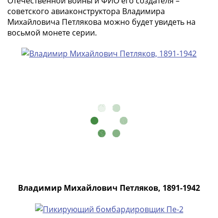
Отечественной войны и ФИО его создателя –
акции
советского авиаконструктора Владимира
Чеки
Михайловича Петлякова можно будет увидеть на
и
восьмой монете серии.
купоны
ВНЕШПОСЫЛТОРГ
Дорожные
Круизные
Отрезные
Отрезные
(серия
Д)
Другие
Наборы
и
коллекции
Владимир Михайлович Петляков, 1891-1942