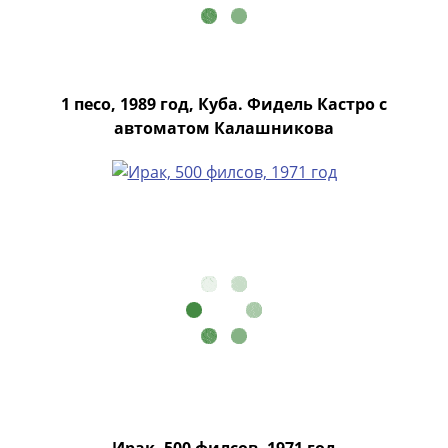
Города-
столицы
Европы
Наборы
и
1 песо, 1989 год, Куба. Фидель Кастро с
коллекции
автоматом Калашникова
Монеты
СССР
и
РСФСР
РСФСР
и
СССР
(1921-
1958)
СССР
и
ГКЧП
(1961