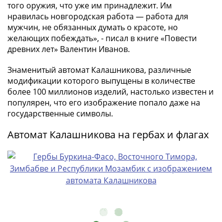
памятные
того оружия, что уже им принадлежит. Им
Биметаллические
нравилась новгородская работа — работа для
мужчин, не обязанных думать о красоте, но
(10р)
желающих побеждать», - писал в книге «Повести
ГВС
древних лет» Валентин Иванов.
и
аналогичные
Знаменитый автомат Калашникова, различные
(10р)
модификации которого выпущены в количестве
200
более 100 миллионов изделий, настолько известен и
лет
популярен, что его изображение попало даже на
Победы
государственные символы.
1812
Получите бесплатно набор всех 18
Автомат Калашникова на гербах и флагах
50
новинок ЦБ России 2026 года!
лет
С бесплатной доставкой в любой город РФ!
Победы
✅ являются законным платёжным
в
средством
ВОВ
70
Получить бесплатно набор новинок
лет
Победы