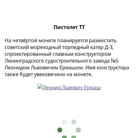
Нижегородско-
Суздальское
княжество
(1383-
Пистолет ТТ
1431)
США
На четвёртой монете планируется разместить
Регулярные
советский мореходный торпедный катер Д-3,
выпуски
спроектированный главным конструктором
Доллары
Ленинградского судостроительного завода №5
Сакагавеи
Леонидом Львовичем Ермашом. Имя конструктора
(индианка)
также будет увековечено на монете.
Доллары
инновации
Президентские
доллары
Квотеры
(парки)
Квотеры
(штаты)