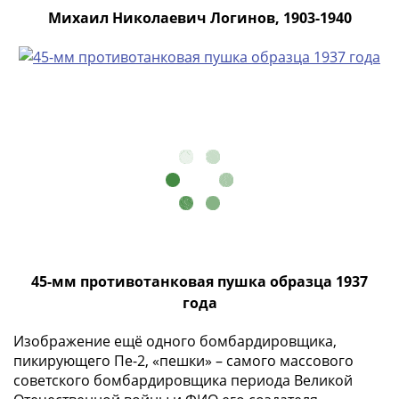
1991
Михаил Николаевич Логинов, 1903-1940
Гражданская
война
Банкноты
царской
России
Частные
выпуски
Банкноты
с
красивыми
номерами
Лотерейные
45-мм противотанковая пушка образца 1937
билеты
года
Евросувенир
"0
Изображение ещё одного бомбардировщика,
евро"
пикирующего Пе-2, «пешки» – самого массового
Облигации
советского бомбардировщика периода Великой
и