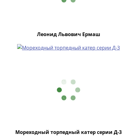
Наборы
Другие
ЕВРО
Германия
Евросоюз
Леонид Львович Ермаш
ФРГ
ГДР
Третий
рейх
Веймарская
республика
Нотгельды
Германская
империя
Бавария
Данциг
Пруссия
Саар
Мореходный торпедный катер серии Д-3
Священная