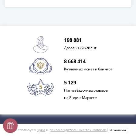
198 881
Довольный клиент
8 668 414
Купленных монет и банкнот
5 129
Пятизвёздочных отзывов
на Яндекс.Маркете
Контакты
Мы используем
куки
и
рекомендательные технологии
Я согласен