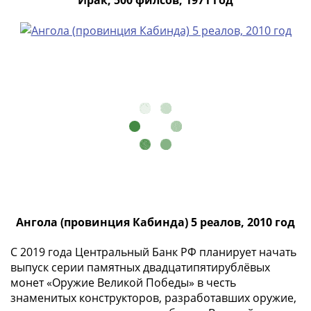
Ирак, 500 филсов, 1971 год
-
1991)
Юбилейные
и
памятные
Наборы
и
коллекции
Монеты
Российской
империи
Николай
II
Ангола (провинция Кабинда) 5 реалов, 2010 год
(1894-
1917)
С 2019 года Центральный Банк РФ планирует начать
Александр
выпуск серии памятных двадцатипятирублёвых
III
монет «Оружие Великой Победы» в честь
(1881-
знаменитых конструкторов, разработавших оружие,