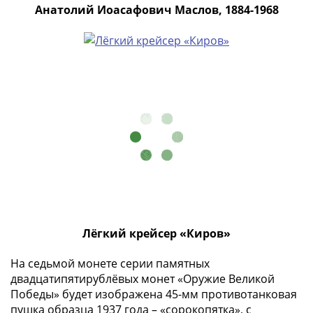
Анатолий Иоасафович Маслов, 1884-1968
Азия
Америка
Африка
Европа
СНГ
и
страны
Балтии
Смешанные
лоты
Другие
страны
Банкноты
СССР
Лёгкий крейсер «Киров»
1917
-
На седьмой монете серии памятных
двадцатипятирублёвых монет «Оружие Великой
1923
Победы» будет изображена 45-мм противотанковая
1917
пушка образца 1937 года – «сорокопятка», с