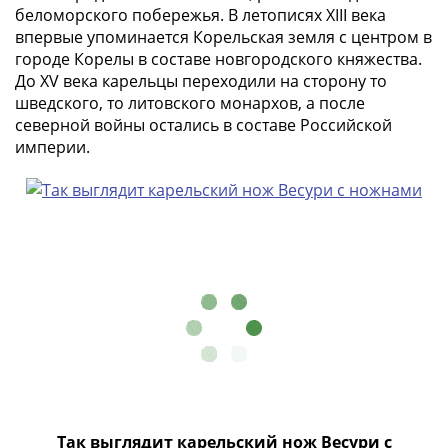
беломорского побережья. В летописях XIII века
в
впервые упоминается Корельская земля с центром в
ВОВ
городе Корелы в составе новгородского княжества.
75
До XV века карельцы переходили на сторону то
лет
шведского, то литовского монархов, а после
Победы
северной войны остались в составе Российской
в
империи.
ВОВ
Человек
труда
Города-
герои
Оружие
Великой
Победы
Олимпиада
в
Сочи
2014
Так выглядит карельский нож Весури с