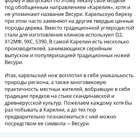
форму и выпускают по этому лекалу свои модели
III
под обобщенным направлением «Карелия», хотя и
(1505-­
не упоминают название Весури. Карельскую березу
1533)
при этом часто заменяют на другие твердые ценные
Иван
породы дерева. Вместо традиционной углеродистой
стали для изготовления клинков используют D2,
III
Х12МФ, 9ХС, S390. В самой Карелии есть несколько
(1462-­
производителей, занимающихся серийным
1505)
выпуском и популяризацией традиционных ножей
Василий
Весури.
II
Темный
Итак, карельский нож воплотил в себе уникальность
(1425-­
природы региона, а также многовековую
1462)
практичность местных жителей, вобравшую в себя
Псков
традиции предков на стыке скандинавской и
(1425-­
древнерусской культур. Пожелаем каждому хотя бы
раз побывать в Карелии, а до тех пор
1510)
предварительно познакомиться с ней можно
Новгород
посредством ее символа ─ Весури.
(1420-­
1478)