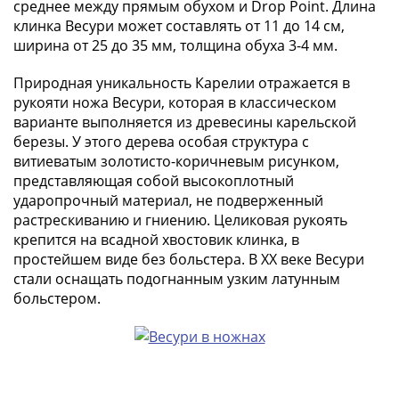
среднее между прямым обухом и Drop Point. Длина
(1727-
клинка Весури может составлять от 11 до 14 см,
1729)
ширина от 25 до 35 мм, толщина обуха 3-4 мм.
Екатерина
I
Природная уникальность Карелии отражается в
(1725-
рукояти ножа Весури, которая в классическом
1727)
варианте выполняется из древесины карельской
березы. У этого дерева особая структура с
Петр
витиеватым золотисто-коричневым рисунком,
I
представляющая собой высокоплотный
(1700-
ударопрочный материал, не подверженный
1725)
растрескиванию и гниению. Целиковая рукоять
Наборы
крепится на всадной хвостовик клинка, в
и
простейшем виде без больстера. В XX веке Весури
коллекции
стали оснащать подогнанным узким латунным
Монеты
больстером.
Древней
Руси
Иван
V