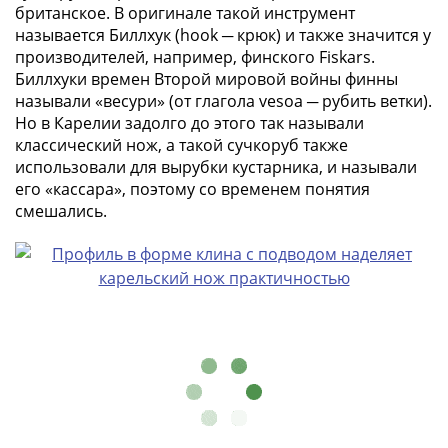
1894)
британское. В оригинале такой инструмент
Александр
называется Биллхук (hook ─ крюк) и также значится у
II
производителей, например, финского Fiskars.
(1854-
Биллхуки времен Второй мировой войны финны
1881)
называли «весури» (от глагола vesoa ─ рубить ветки).
Николай
Но в Карелии задолго до этого так называли
I
классический нож, а такой сучкоруб также
использовали для вырубки кустарника, и называли
(1826-
его «кассара», поэтому со временем понятия
1855)
смешались.
Александр
I
(1801-
1825)
Павел
I
(1796-
1801)
Екатерина
II