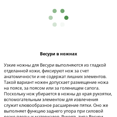
и
Петр
I
(1682-
1717)
Федор
III
Алексеевич
(1676-
Весури в ножнах
1682)
Алексей
Узкие ножны для Весури выполняются из гладкой
Михайлович
отделанной кожи, фиксируют нож за счет
(1645-
анатомичности и не содержат лишних элементов.
1676)
Такой вариант ножен допускает размещение ножа
Михаил
на поясе, за поясом или за голенищем сапога.
Поскольку нож убирается в ножны до края рукоятки,
Федорович
вспомогательным элементом для извлечения
(1613-
служит клювообразное расширение пятки. Оно же
1645)
выполняет функцию заднего упора при силовой
Василий
резке плотных материалов. Рукоять типа Весури