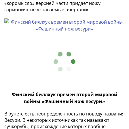
«коромысло» верхней части придает ножу
-
гармоничные узнаваемые очертания.
1991)
Юбилейные
и
памятные
Наборы
и
коллекции
Монеты
Российской
империи
Николай
II
(1894-
Финский биллхук времен второй мировой
1917)
войны «Фашинный нож весури»
Александр
В рунете есть неопределенность по поводу названия
III
Весури. В некоторых источниках так называют
(1881-
сучкорубы, происхождение которых вообще