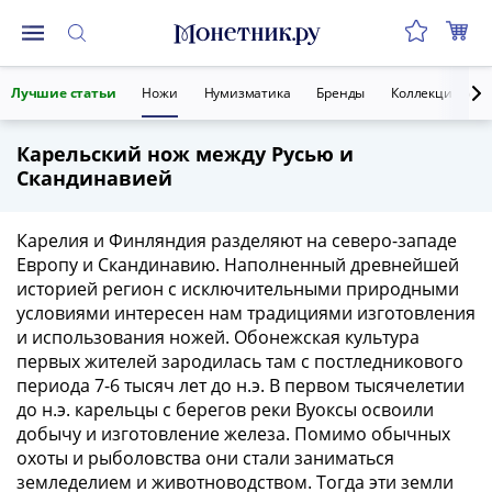
Монеты
Лучшие статьи
Ножи
Нумизматика
Бренды
Коллекции мон
Монеты
Российской
Карельский нож между Русью и
Федерации
Скандинавией
Регулярные
выпуски
до
Карелия и Финляндия разделяют на северо-западе
реформы
Европу и Скандинавию. Наполненный древнейшей
историей регион с исключительными природными
(1992-
условиями интересен нам традициями изготовления
1993)
и использования ножей. Обонежская культура
после
первых жителей зародилась там с постледникового
реформы
периода 7-6 тысяч лет до н.э. В первом тысячелетии
(1997-
до н.э. карельцы с берегов реки Вуоксы освоили
нв)
добычу и изготовление железа. Помимо обычных
Юбилейные
охоты и рыболовства они стали заниматься
и
земледелием и животноводством. Тогда эти земли