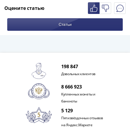
Нижегородско-
Суздальское
Оцените статью
княжество
(1383-
Статьи
1431)
США
Регулярные
выпуски
Доллары
Сакагавеи
198 847
(индианка)
Довольных клиентов
Доллары
инновации
8 666 923
Президентские
Купленных монеты и
доллары
банкноты
Квотеры
5 129
(парки)
Квотеры
Пятизвёздочных отзывов
(штаты)
на Яндекс.Маркете