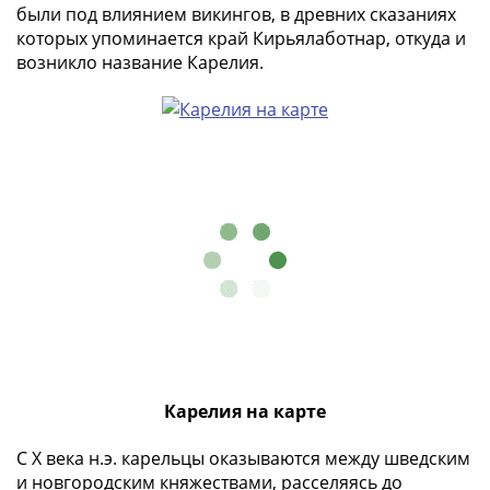
памятные
были под влиянием викингов, в древних сказаниях
Биметаллические
которых упоминается край Кирьялаботнар, откуда и
(10р)
возникло название Карелия.
ГВС
и
аналогичные
(10р)
200
лет
Победы
1812
50
лет
Победы
в
ВОВ
Карелия на карте
70
лет
С X века н.э. карельцы оказываются между шведским
Победы
и новгородским княжествами, расселяясь до