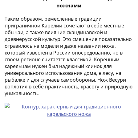
ЧМ
ножнами
по
футболу
Таким образом, ремесленные традиции
2018
приграничной Карелии сочетают в себе местные
Крымские
обычаи, а также влияние скандинавской и
события
древнерусской культур. Это смешение показательно
Архитектура
отразилось на модели и даже названии ножа,
Красная
который известен в России опосредованно, но в
книга
своем регионе считается классикой. Коренным
карельцам нужен был надежный клинок для
Личности
универсального использования дома, в лесу, на
Мультипликация
рыбалке и для случаев самообороны. Нож Весури
События
воплотил в себе практичность, красоту и природную
Серебряные
уникальность.
и
золотые
Города
трудовой
доблести
Освобожденные