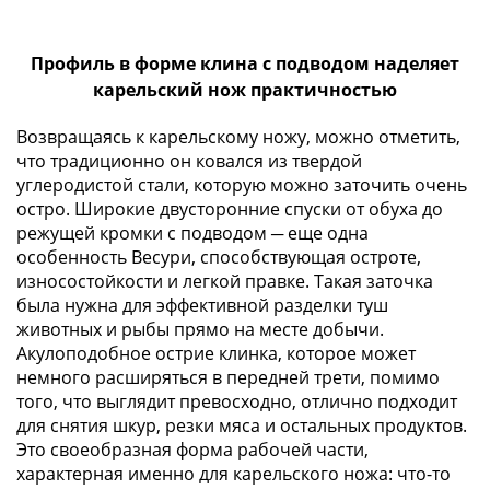
(1762-
1796)
Петр
Профиль в форме клина с подводом наделяет
III
карельский нож практичностью
(1762-
Возвращаясь к карельскому ножу, можно отметить,
1762)
что традиционно он ковался из твердой
Елизавета
углеродистой стали, которую можно заточить очень
(1741-
остро. Широкие двусторонние спуски от обуха до
1762)
режущей кромки с подводом ─ еще одна
Иоанн
особенность Весури, способствующая остроте,
Антонович
износостойкости и легкой правке. Такая заточка
(1740-
была нужна для эффективной разделки туш
1741)
животных и рыбы прямо на месте добычи.
Анна
Акулоподобное острие клинка, которое может
Иоанновна
немного расширяться в передней трети, помимо
того, что выглядит превосходно, отлично подходит
(1730-
для снятия шкур, резки мяса и остальных продуктов.
1740)
Это своеобразная форма рабочей части,
Петр
характерная именно для карельского ножа: что-то
II