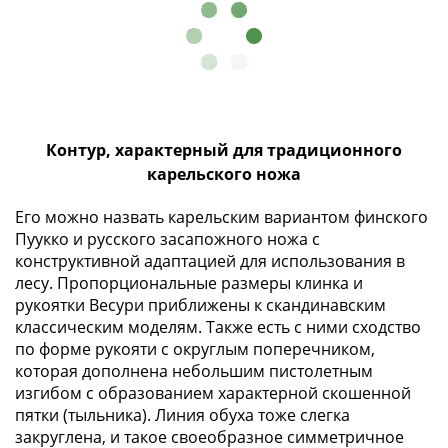
Города-
столицы
Европы
Наборы
и
коллекции
Контур, характерный для традиционного
Монеты
карельского ножа
СССР
и
Его можно назвать карельским вариантом финского
РСФСР
Пуукко и русского засапожного ножа с
РСФСР
конструктивной адаптацией для использования в
и
лесу. Пропорциональные размеры клинка и
СССР
рукоятки Весури приближены к скандинавским
(1921-
классическим моделям. Также есть с ними сходство
1958)
по форме рукояти с округлым поперечником,
СССР
которая дополнена небольшим пистолетным
и
изгибом с образованием характерной скошенной
пятки (тыльника). Линия обуха тоже слегка
ГКЧП
закруглена, и такое своеобразное симметричное
(1961