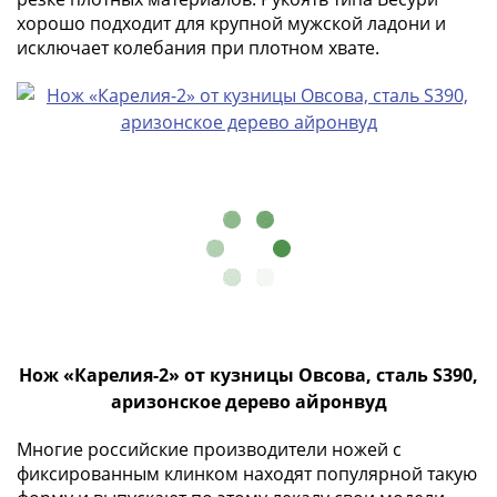
IV
хорошо подходит для крупной мужской ладони и
Шуйский
исключает колебания при плотном хвате.
(1606-­
1610)
Борис
Годунов
(1598-­
1605)
Фёдор
I
Иванович
(1584-­
1598)
Иван
Нож «Карелия-2» от кузницы Овсова, сталь S390,
IV
аризонское дерево айронвуд
Грозный
(1533-
Многие российские производители ножей с
1584)
фиксированным клинком находят популярной такую
Василий