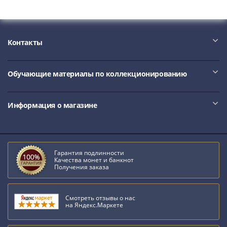
Наборы
Другие
ЕВРО
Германия
Контакты
Евросоюз
ФРГ
Обучающие материалы по коллекционированию
ГДР
Третий
рейх
Информация о магазине
Веймарская
республика
Нотгельды
Германская
Гарантия подлинности
Качества монет и банкнот
империя
Получения заказа
Бавария
Данциг
Пруссия
Смотреть отзывы о нас
на Яндекс.Маркете
Саар
Священная