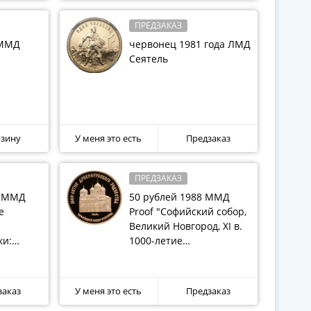
ПРЕДЗАКАЗ
 ММД
червонец 1981 года ЛМД
Сеятель
рзину
У меня это есть
Предзаказ
ПРЕДЗАКАЗ
8 ММД
50 рублей 1988 ММД
е
Proof "Софийский собор,
Великий Новгород, XI в.
ки:
1000-летие
ира"
древнерусского
зодчества"
заказ
У меня это есть
Предзаказ