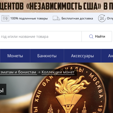
100% подлинные товары
Бесплатная доставка
Отп
Найти
Монеты
Банкноты
Аксессуары
Ан
зматам и бонистам
Коллекции монет
ы