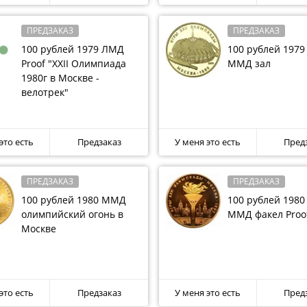
-й пробы. Обычное качество представляет уникаль
 Банк России.
ПРЕДЗАКАЗ
ПРЕДЗАКАЗ
100 рублей 1979 ЛМД
100 рублей 1979
Proof "XXII Олимпиада
ММД зал
1980г в Москве -
велотрек"
это есть
Предзаказ
У меня это есть
Пред
ПРЕДЗАКАЗ
ПРЕДЗАКАЗ
100 рублей 1980 ММД
100 рублей 1980
олимпийский огонь в
ММД факел Proo
Москве
это есть
Предзаказ
У меня это есть
Пред