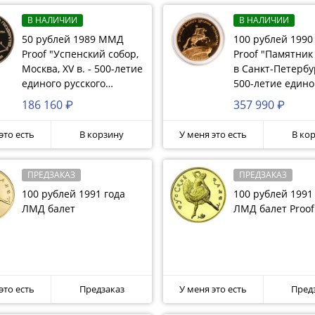
В НАЛИЧИИ
В НАЛИЧИИ
50 рублей 1989 ММД
100 рублей 199
Proof "Успенский собор,
Proof "Памятник 
Москва, XV в. - 500-летие
в Санкт-Петербу
единого русского
500-летие едино
государства"
Русского государ
186 160 ₽
357 990 ₽
запайке
это есть
В корзину
У меня это есть
В ко
ПРЕДЗАКАЗ
ПРЕДЗАКАЗ
100 рублей 1991 года
100 рублей 1991
ЛМД балет
ЛМД балет Proof
это есть
Предзаказ
У меня это есть
Пред