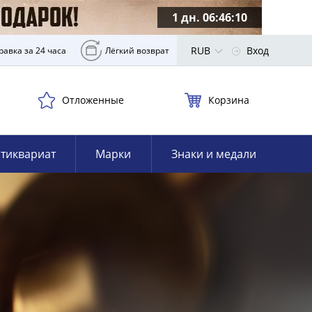
1 дн. 06:46:09
RUB
Вход
равка за 24 часа
Лёгкий возврат
Отложенные
Корзина
тиквариат
Марки
Знаки и медали