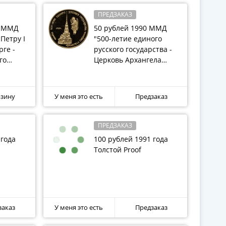
ПРЕДЗАКАЗ
0 ММД
50 рублей 1990 ММД
Петру I
"500-летие единого
рге -
русского государства -
го
Церковь Архангела
ства" в
Гавриила в Москве"
рзину
У меня это есть
Предзаказ
ПРЕДЗАКАЗ
 года
100 рублей 1991 года
Толстой Proof
заказ
У меня это есть
Предзаказ