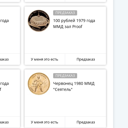
ная для советской чеканки 585-я проба.
ПРЕДЗАКАЗ
 года
100 рублей 1979 года
ММД зал Proof
заказ
У меня это есть
Предзаказ
ПРЕДЗАКАЗ
 года
Червонец 1980 ММД
f
"Сеятель"
заказ
У меня это есть
Предзаказ