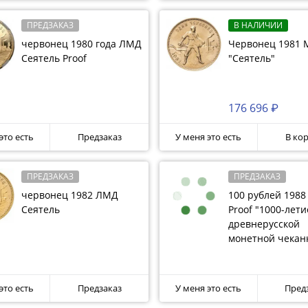
ПРЕДЗАКАЗ
В НАЛИЧИИ
червонец 1980 года ЛМД
Червонец 1981
Сеятель Proof
"Сеятель"
176 696 ₽
это есть
Предзаказ
У меня это есть
В ко
ПРЕДЗАКАЗ
ПРЕДЗАКАЗ
червонец 1982 ЛМД
100 рублей 198
Сеятель
Proof "1000-лети
древнерусской
монетной чекан
Златник Владим
это есть
Предзаказ
У меня это есть
Пред