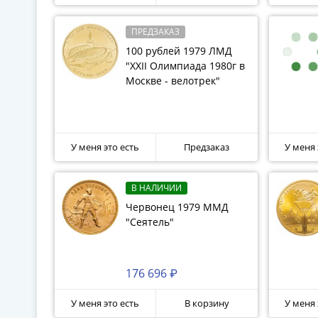
для которого выбрано золото высшей 999
После распада СССР эту серию продолжил
ПРЕДЗАКАЗ
100 рублей 1979 ЛМД
"XXII Олимпиада 1980г в
Москве - велотрек"
У меня это есть
Предзаказ
У меня 
В НАЛИЧИИ
Червонец 1979 ММД
"Сеятель"
176 696 ₽
У меня это есть
В корзину
У меня 