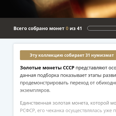
Всего собрано монет
0
из 41
Эту коллекцию собирает 31 нумизмат
Золотые монеты СССР
представляют осо
данная подборка показывает этапы разви
продемонстрировать переход от обиходн
экземпляров.
Единственная золотая монета, которой м
РСФСР, его чеканка осуществлялась уже п