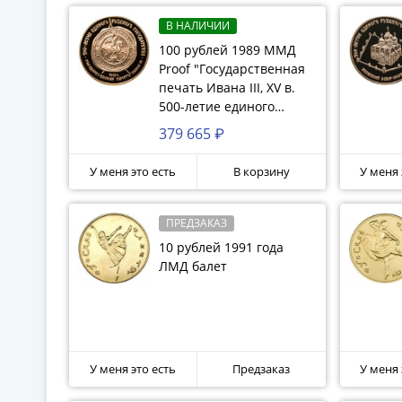
В НАЛИЧИИ
100 рублей 1989 ММД
Proof "Государственная
печать Ивана III, XV в.
500-летие единого
Русского государства"
379 665 ₽
У меня это есть
В корзину
У меня 
ПРЕДЗАКАЗ
10 рублей 1991 года
ЛМД балет
У меня это есть
Предзаказ
У меня 