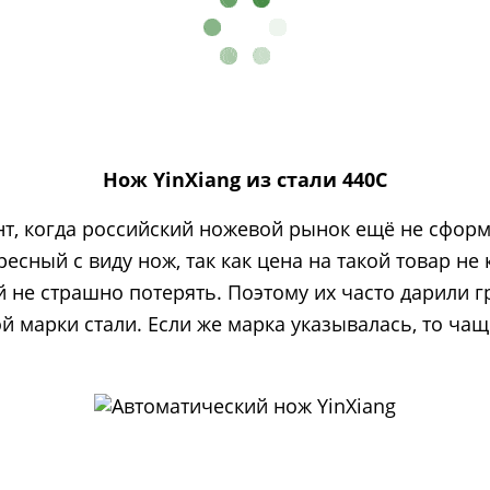
Нож YinXiang из стали 440С
нт, когда российский ножевой рынок ещё не сфор
есный с виду нож, так как цена на такой товар не
 не страшно потерять. Поэтому их часто дарили г
ой марки стали. Если же марка указывалась, то ч