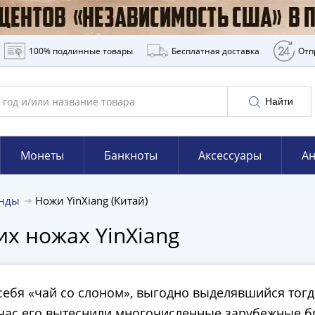
100% подлинные товары
Бесплатная доставка
Отп
Найти
Монеты
Банкноты
Аксессуары
Ан
енды
Ножи YinXiang (Китай)
их ножах YinXiang
себя «чай со слоном», выгодно выделявшийся тогд
ас его вытеснили многочисленные зарубежные бр