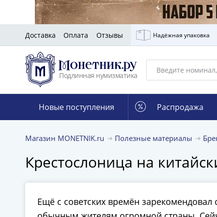
Доставка
Оплата
Отзывы
Надёжная упаковка
Подлинная нумизматика
Новые поступления
Распродажа
Магазин MONETNIK.ru
Полезные материалы
Бр
Крестослоница на китайск
Ещё с советских времён зарекомендовал 
обычным жителям огромной страны. Сейч