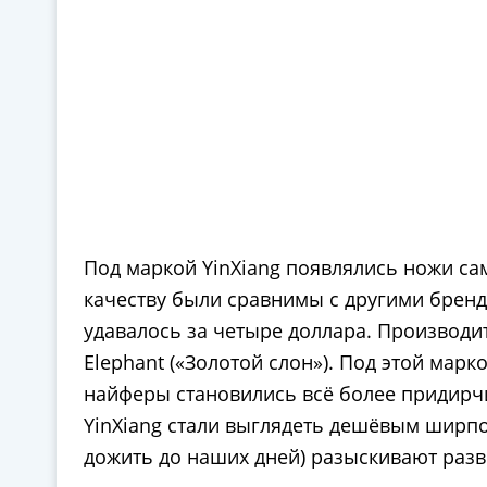
Под маркой YinXiang появлялись ножи са
качеству были сравнимы с другими бренда
удавалось за четыре доллара. Производи
Elephant («Золотой слон»). Под этой ма
найферы становились всё более придирч
YinXiang стали выглядеть дешёвым ширпот
дожить до наших дней) разыскивают разв