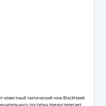
ает известный тактический нож BlackHawk
 решительного поступка предостерегает