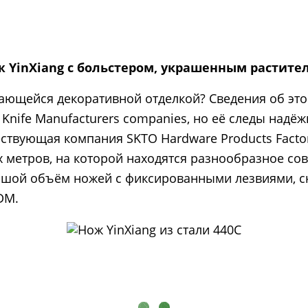
 YinXiang с больстером, украшенным растит
ающейся декоративной отделкой? Сведения об это
Knife Manufacturers companies, но её следы надёжн
вующая компания SKTO Hardware Products Factory 
 метров, на которой находятся разнообразное с
льшой объём ножей с фиксированными лезвиями, 
DM.