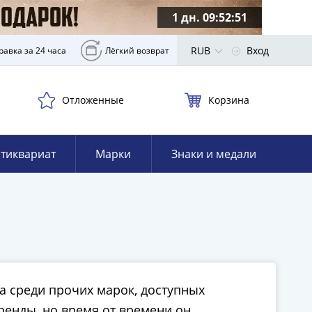
1 дн. 09:52:50
RUB
Вход
равка за 24 часа
Лёгкий возврат
Отложенные
Корзина
тиквариат
Марки
Знаки и медали
а среди прочих марок, доступных
енды, но время от времени он