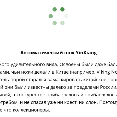
Автоматический нож YinXiang
мого удивительного вида. Освоены были даже бали
ми, чьи ножи делали в Китае (например, Viking No
тель порой старался замаскировать китайское пр
ркой они были известны далеко за пределами Росс
ивей, а конкурентов прибавлялось и прибавлялос
ребом, и не спасал уже ни крест, ни слон. Поэтом
е что коллекционеры.