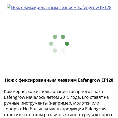
ЧМ
по
футболу
2018
Крымские
события
Архитектура
Красная
книга
Личности
Мультипликация
События
Серебряные
Нож с фиксированным лезвием Eafengrow EF128
и
золотые
Коммерческое использование товарного знака
Города
Eafengrow началось летом 2015 года. Его ставят на
трудовой
ручные инструменты (например, молотки или
доблести
топоры). Но большая часть продукции Eafengrow
Освобожденные
относится к ножам различных типов, среди которых