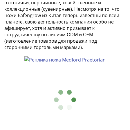
Города-
охотничьи, перочинные, хозяйственные и
коллекционные (сувенирные). Несмотря на то, что
столицы
ножи Eafengrow из Китая теперь известны по всей
Европы
планете, свою деятельность компания особо не
Наборы
афиширует, хотя и активно призывает к
и
сотрудничеству по линиям ODM и OEM
коллекции
(изготовление товаров для продажи под
Монеты
сторонними торговыми марками).
СССР
и
РСФСР
РСФСР
и
СССР
(1921-
1958)
СССР
и
ГКЧП
(1961