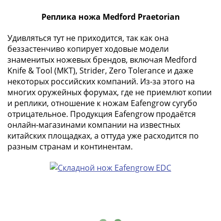
-
Реплика ножа Medford Praetorian
1991)
Юбилейные
Удивляться тут не приходится, так как она
и
беззастенчиво копирует ходовые модели
памятные
знаменитых ножевых брендов, включая Medford
Наборы
Knife & Tool (МКТ), Strider, Zero Tolerance и даже
и
некоторых российских компаний. Из-за этого на
коллекции
многих оружейных форумах, где не приемлют копии
Монеты
и реплики, отношение к ножам Eafengrow сугубо
отрицательное. Продукция Eafengrow продаётся
Российской
онлайн-магазинами компании на известных
империи
китайских площадках, а оттуда уже расходится по
Николай
разным странам и континентам.
II
(1894-
1917)
Александр
III
(1881-