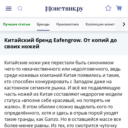
Монеты
Лучшие статьи
Бренды
Нумизматика
Коллекции монет
Ант
Монеты
Российской
Китайский бренд Eafengrow. От копий до
Федерации
своих ножей
Регулярные
выпуски
до
Китайские ножи уже перестали быть синонимом
реформы
чего-то некачественного или недолговечного, ведь
среди ножевых компаний Китая появились и такие,
(1992-
кто способен конкурировать с Западом даже на
1993)
кастомном сегменте рынка. И всё же подавляющую
после
часть ножей из Китая составляют недорогие модели
реформы
статуса «вполне себе красивый, но потерять не
(1997-
жалко». В этом обилии сложно выделить кого-то
нв)
определённого, хотя и здесь в отрыв порой уходят
Юбилейные
такие гранды, как Ganzo. Но в оставшейся массе все
и
более-менее равны. Из тех, кто смотрится чуточку