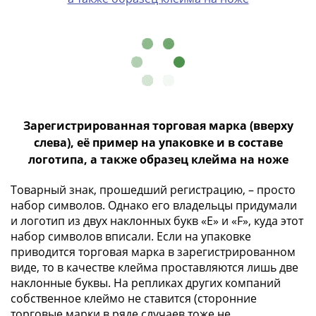
Нижегородско-
Суздальское
княжество
(1383-
1431)
США
Регулярные
выпуски
Зарегистрированная торговая марка (вверху
Доллары
слева), её пример на упаковке и в составе
Сакагавеи
логотипа, а также образец клейма на ноже
(индианка)
Доллары
Товарный знак, прошедший регистрацию, – просто
инновации
набор символов. Однако его владельцы придумали
Президентские
и логотип из двух наклонных букв «E» и «F», куда этот
набор символов вписали. Если на упаковке
доллары
приводится торговая марка в зарегистрированном
Квотеры
виде, то в качестве клейма проставляются лишь две
(парки)
наклонные буквы. На репликах других компаний
Квотеры
собственное клеймо не ставится (сторонние
(штаты)
торговые марки в ряде случаев тоже не