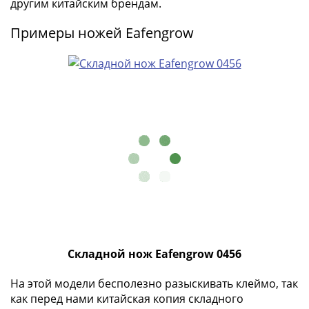
другим китайским брендам.
(1762-
1796)
Примеры ножей Eafengrow
Петр
III
(1762-
1762)
Елизавета
(1741-
1762)
Иоанн
Антонович
(1740-
1741)
Анна
Иоанновна
(1730-
Складной нож Eafengrow 0456
1740)
На этой модели бесполезно разыскивать клеймо, так
Петр
как перед нами китайская копия складного
II