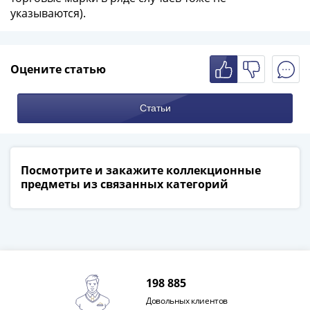
Наборы
указываются).
Другие
ЕВРО
Германия
Оцените статью
Евросоюз
ФРГ
ГДР
Статьи
Третий
рейх
Веймарская
Посмотрите и закажите коллекционные
республика
предметы из связанных категорий
Нотгельды
Германская
империя
Бавария
Данциг
Пруссия
198 885
Саар
Довольных клиентов
Священная