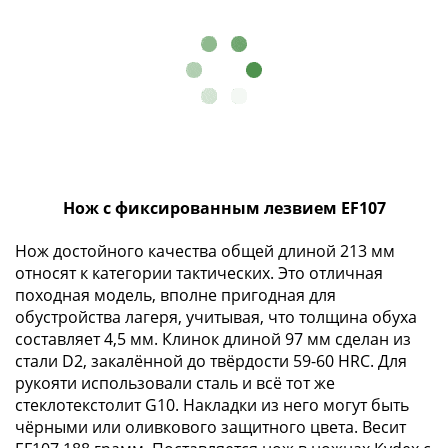
и
Петр
I
(1682-
1717)
Федор
III
Алексеевич
(1676-
Нож с фиксированным лезвием EF107
1682)
Алексей
Нож достойного качества общей длиной 213 мм
Михайлович
относят к категории тактических. Это отличная
(1645-
походная модель, вполне пригодная для
1676)
обустройства лагеря, учитывая, что толщина обуха
Михаил
составляет 4,5 мм. Клинок длиной 97 мм сделан из
Федорович
стали D2, закалённой до твёрдости 59-60 HRC. Для
рукояти использовали сталь и всё тот же
(1613-
стеклотекстолит G10. Накладки из него могут быть
1645)
чёрными или оливкового защитного цвета. Весит
Василий