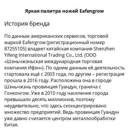
в
Яркая палитра ножей Eafengrow
ВОВ
75
История бренда
лет
Победы
По данным американских сервисов, торговой
в
маркой Eafengrow (регистрационный номер
ВОВ
87255105) владеет китайская компания Shenzhen
Человек
Yifeng International Trading Co., Ltd. (ООО
труда
«Шэньчжэньская международная торговая
Города-
компания Ифэн»). По одним данным её деятельность
герои
стартовала ещё с 2003 года, по другим – регистрация
прошла в 2016 году. Расположена она в городе
Оружие
Шэньчжэнь провинция Гуандун, гранича с
Великой
Гонконгом. Уже в 2010 году население города
Победы
превышало десять миллионов, поэтому
Олимпиада
неудивительно, что здесь сконцентрировано
в
множество предприятий. Ведь провинция Гуандун
Сочи
уже давно считается центром металлообработки
2014
Китая.