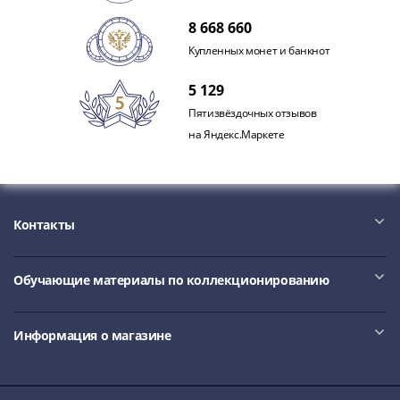
Римская
8 668 660
империя
Купленных монет и банкнот
Другие
Приднестровье
5 129
Украина
Пятизвёздочных отзывов
Монеты
на Яндекс.Маркете
мира
Австралия
и
Океания
Контакты
Азия
Америка
Африка
Обучающие материалы по коллекционированию
Европа
Другие
страны
Информация о магазине
Смешанные
лоты