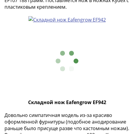
EF107 188 грамм. Поставляется нож в ножнах Kydex с
IV
пластиковым креплением.
Шуйский
(1606-­
1610)
Борис
Годунов
(1598-­
1605)
Фёдор
I
Иванович
(1584-­
1598)
Иван
Складной нож Eafengrow EF942
IV
Грозный
Довольно симпатичная модель из-за красиво
(1533-
оформленной фурнитуры (подобное анодирование
1584)
раньше было присуще разве что кастомным ножам).
Василий