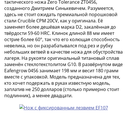
тактического ножа Zero Tolerance ZT0456,
(1727-
созданного Дмитрием Синькевичем. Разумеется,
1729)
здесь не стоит ожидать премиальной порошковой
Екатерина
стали Crucible CPM 20CV, как у оригинала. Её
I
заменяет более дешёвая марка D2, закалённая до
(1725-
твёрдости 59-60 HRC. Клинок длиной 88 мм имеет
1727)
острие более 60°, так что его колющая способность
Петр
невелика, но он разрабатывался под рез и рубку
небольших ветвей в качестве ножа для обустройства
I
лагеря. На рукояти оригинальный титановый сплав
(1700-
заменён стеклотекстолитом G10. В развёрнутом виде
1725)
Eafengrow 0456 занимает 198 мм и весит 180 грамм
Наборы
вместе с упаковкой. Модель предназначена для тех,
и
кто хочет подержать в руках известную модель,
коллекции
заплатив не 250 долларов (столько примерно стоит
Монеты
подлинник), а менее двадцати.
Древней
Руси
Иван
V