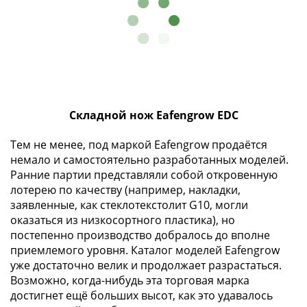
1894)
Александр
II
(1854-
1881)
Николай
I
(1826-
Складной нож Eafengrow EDC
1855)
Тем не менее, под маркой Eafengrow продаётся
Александр
немало и самостоятельно разработанных моделей.
I
Ранние партии представляли собой откровенную
(1801-
лотерею по качеству (например, накладки,
1825)
заявленные, как стеклотекстолит G10, могли
Павел
оказаться из низкосортного пластика), но
I
постепенно производство добралось до вполне
(1796-
приемлемого уровня. Каталог моделей Eafengrow
1801)
уже достаточно велик и продолжает разрастаться.
Екатерина
Возможно, когда-нибудь эта торговая марка
достигнет ещё больших высот, как это удавалось
II