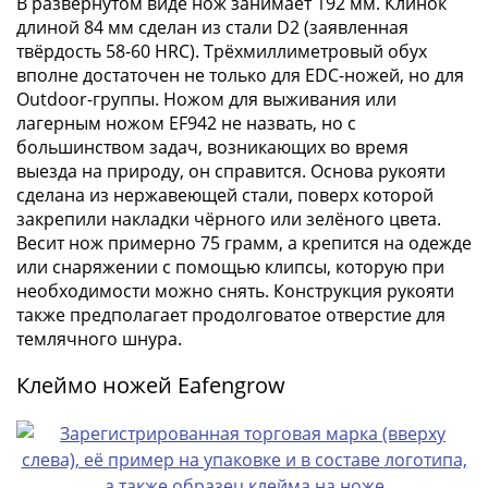
В развёрнутом виде нож занимает 192 мм. Клинок
III
длиной 84 мм сделан из стали D2 (заявленная
(1505-­
твёрдость 58-60 HRC). Трёхмиллиметровый обух
1533)
вполне достаточен не только для EDC-ножей, но для
Иван
Outdoor-группы. Ножом для выживания или
III
лагерным ножом EF942 не назвать, но с
большинством задач, возникающих во время
(1462-­
выезда на природу, он справится. Основа рукояти
1505)
сделана из нержавеющей стали, поверх которой
Василий
закрепили накладки чёрного или зелёного цвета.
II
Весит нож примерно 75 грамм, а крепится на одежде
Темный
или снаряжении с помощью клипсы, которую при
(1425-­
необходимости можно снять. Конструкция рукояти
1462)
также предполагает продолговатое отверстие для
Псков
темлячного шнура.
(1425-­
Клеймо ножей Eafengrow
1510)
Новгород
(1420-­
1478)