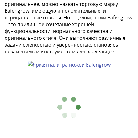
памятные
оригинальнее, можно назвать торговую марку
Биметаллические
Eafengrow, имеющую и положительные, и
(10р)
отрицательные отзывы. Но в целом, ножи Eafengrow
– это приличное сочетание хорошей
ГВС
функциональности, нормального качества и
и
оригинального стиля. Они выполняют различные
аналогичные
задачи с легкостью и уверенностью, становясь
(10р)
незаменимым инструментом для владельцев.
200
лет
Победы
1812
50
лет
Победы
в
ВОВ
70
лет
Победы