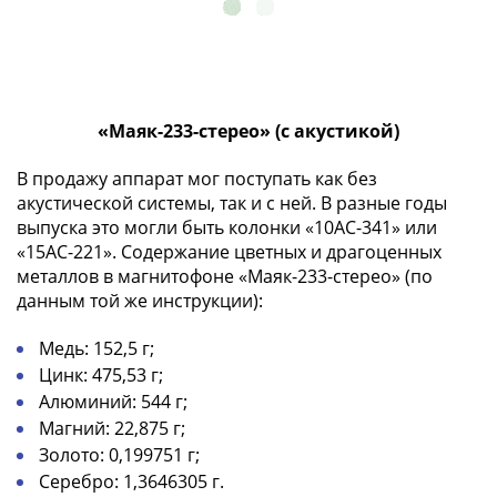
Банкноты
РФ
1992
1993
1994
«Маяк-233-стерео» (с акустикой)
1995
1997
В продажу аппарат мог поступать как без
2001
акустической системы, так и с ней. В разные годы
2004
выпуска это могли быть колонки «10AC-341» или
2010
«15AC-221». Содержание цветных и драгоценных
2017
металлов в магнитофоне «Маяк-233-стерео» (по
данным той же инструкции):
2022-
2025
Медь: 152,5 г;
Памятные
Цинк: 475,53 г;
Банкноты
Алюминий: 544 г;
мира
Магний: 22,875 г;
Австралия
Золото: 0,199751 г;
и
Серебро: 1,3646305 г.
Океания