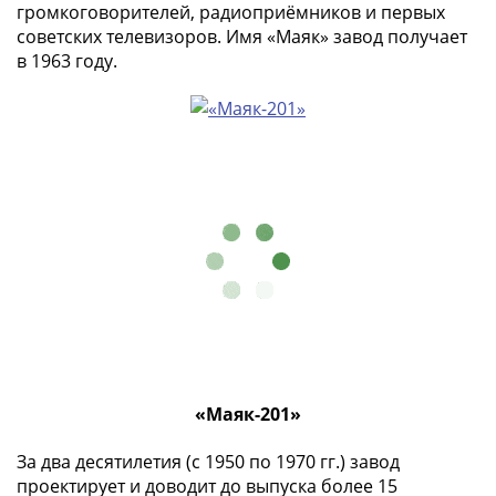
Города-
громкоговорителей, радиоприёмников и первых
столицы
советских телевизоров. Имя «Маяк» завод получает
в 1963 году.
Европы
Наборы
и
коллекции
Монеты
СССР
и
РСФСР
РСФСР
и
СССР
(1921-
1958)
СССР
«Маяк-201»
и
ГКЧП
За два десятилетия (с 1950 по 1970 гг.) завод
проектирует и доводит до выпуска более 15
(1961