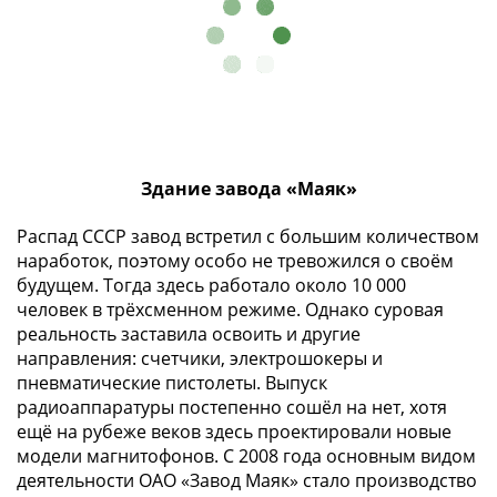
1894)
Александр
II
(1854-
1881)
Николай
I
(1826-
Здание завода «Маяк»
1855)
Распад СССР завод встретил с большим количеством
Александр
наработок, поэтому особо не тревожился о своём
I
будущем. Тогда здесь работало около 10 000
(1801-
человек в трёхсменном режиме. Однако суровая
1825)
реальность заставила освоить и другие
Павел
направления: счетчики, электрошокеры и
I
пневматические пистолеты. Выпуск
(1796-
радиоаппаратуры постепенно сошёл на нет, хотя
1801)
ещё на рубеже веков здесь проектировали новые
Екатерина
модели магнитофонов. С 2008 года основным видом
II
деятельности ОАО «Завод Маяк» стало производство