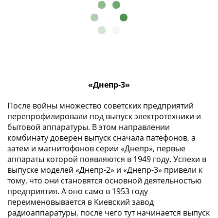
ЧМ
по
футболу
2018
Крымские
события
Архитектура
Красная
«Днепр-3»
книга
Личности
После войны множество советских предприятий
перепрофилировали под выпуск электротехники и
Мультипликация
бытовой аппаратуры. В этом направлении
События
комбинату доверен выпуск сначала патефонов, а
Серебряные
затем и магнитофонов серии «Днепр», первые
и
аппараты которой появляются в 1949 году. Успехи в
золотые
выпуске моделей «Днепр-2» и «Днепр-3» привели к
Города
тому, что они становятся основной деятельностью
трудовой
предприятия. А оно само в 1953 году
доблести
переименовывается в Киевский завод
Освобожденные
радиоаппаратуры, после чего тут начинается выпуск