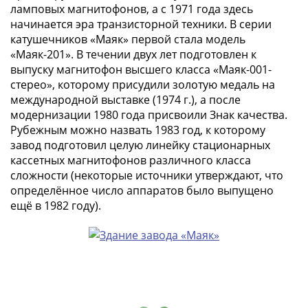
ламповых магнитофонов, а с 1971 года здесь
-
начинается эра транзисторной техники. В серии
1991)
катушечников «Маяк» первой стала модель
Юбилейные
«Маяк-201». В течении двух лет подготовлен к
и
выпуску магнитофон высшего класса «Маяк-001-
памятные
стерео», которому присудили золотую медаль на
Наборы
международной выставке (1974 г.), а после
и
модернизации 1980 года присвоили Знак качества.
коллекции
Рубежным можно назвать 1983 год, к которому
Монеты
завод подготовил целую линейку стационарных
Российской
кассетных магнитофонов различного класса
сложности (некоторые источники утверждают, что
империи
определённое число аппаратов было выпущено
Николай
ещё в 1982 году).
II
(1894-
1917)
Александр
III
(1881-