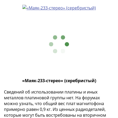
Азия
Америка
Африка
Европа
СНГ
и
страны
Балтии
Смешанные
лоты
Другие
страны
Банкноты
«Маяк-233-стерео» (серебристый)
СССР
Сведений об использовании платины и иных
1917
металлов платиновой группы нет. На форумах
-
можно узнать, что общий вес плат магнитофона
1923
примерно равен 0,9 кг. Из ценных радиодеталей,
1917
которые могут быть востребованы на вторичном