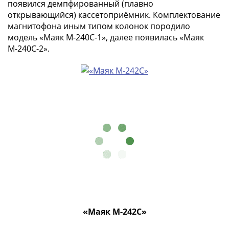
появился демпфированный (плавно
акции
открывающийся) кассетоприёмник. Комплектование
Чеки
магнитофона иным типом колонок породило
и
модель «Маяк М-240С-1», далее появилась «Маяк
купоны
М-240С-2».
ВНЕШПОСЫЛТОРГ
Дорожные
Круизные
Отрезные
Отрезные
(серия
Д)
Другие
Наборы
и
коллекции
«Маяк М-242С»