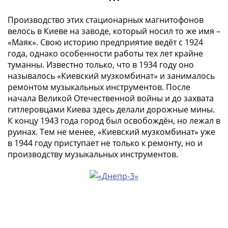
в
Производство этих стационарных магнитофонов
ВОВ
велось в Киеве на заводе, который носил то же имя –
75
«Маяк». Свою историю предприятие ведёт с 1924
лет
года, однако особенности работы тех лет крайне
Победы
туманны. Известно только, что в 1934 году оно
в
называлось «Киевский музкомбинат» и занималось
ВОВ
ремонтом музыкальных инструментов. После
Человек
начала Великой Отечественной войны и до захвата
труда
гитлеровцами Киева здесь делали дорожные мины.
Города-
К концу 1943 года город был освобождён, но лежал в
герои
руинах. Тем не менее, «Киевский музкомбинат» уже
Оружие
в 1944 году приступает не только к ремонту, но и
производству музыкальных инструментов.
Великой
Победы
Олимпиада
в
Сочи
2014