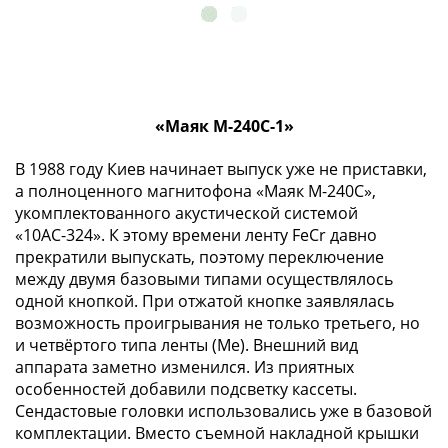
1991
Гражданская
война
Банкноты
царской
«Маяк М-240С-1»
России
Частные
В 1988 году Киев начинает выпуск уже не приставки,
выпуски
а полноценного магнитофона «Маяк М-240С»,
Банкноты
укомплектованного акустической системой
с
«10АС-324». К этому времени ленту FeCr давно
красивыми
прекратили выпускать, поэтому переключение
номерами
между двумя базовыми типами осуществлялось
Лотерейные
одной кнопкой. При отжатой кнопке заявлялась
билеты
возможность проигрывания не только третьего, но
Евросувенир
и четвёртого типа ленты (Me). Внешний вид
аппарата заметно изменился. Из приятных
"0
особенностей добавили подсветку кассеты.
евро"
Сендастовые головки использовались уже в базовой
Облигации
комплектации. Вместо съемной накладной крышки
и