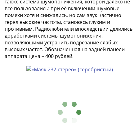
также система шумопонижения, которой далеко не
IV
все пользовались: при её включении шумовые
Шуйский
помехи хотя и снижались, но сам звук частично
(1606-­
терял высокие частоты, становясь глухим и
1610)
противным. Радиолюбители впоследствии делились
Борис
доработками системы шумопонижения,
Годунов
позволяющими устранить подрезание слабых
(1598-­
высоких частот. Обозначенная на задней панели
1605)
аппарата цена – 400 рублей.
Фёдор
I
Иванович
(1584-­
1598)
Иван
IV
Грозный
(1533-
1584)
Василий