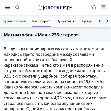
Монеты
Лучшие статьи
Антиквариат
Нумизматика
Бренды
Коллекц
Монеты
Российской
Магнитофон «Маяк-233-стерео»
Федерации
Регулярные
выпуски
Владельцы стационарных кассетных магнитофонов
до
находись где-то посередине между хозяевами
реформы
переносной техники, не блещущей
характеристиками, и тех, кто имел в распоряжении
(1992-
катушечный магнитофон. Последние даже скорость
1993)
9,53 см/с считали ущербной, собирая фонотеку,
после
записанную исключительно на скорости 19,05 см/с.
реформы
Однако универсальность компакт-кассет породила
(1997-
достаточно большой класс меломанов, которые
нв)
соглашались на скорость 4,76 см/с, но всеми силами
Юбилейные
старались повысить качество звучания своих
и
аппаратов. Одной из самых распространённых