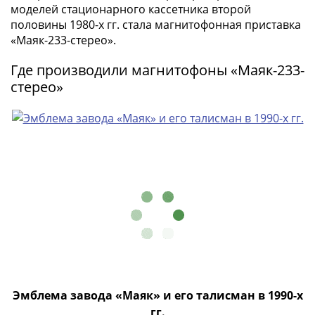
памятные
моделей стационарного кассетника второй
Биметаллические
половины 1980-х гг. стала магнитофонная приставка
(10р)
«Маяк-233-стерео».
ГВС
Где производили магнитофоны «Маяк-233-
и
стерео»
аналогичные
(10р)
200
лет
Получите бесплатно набор всех 18
Победы
новинок ЦБ России 2026 года!
1812
50
С бесплатной доставкой в любой город РФ!
лет
✅ являются законным платёжным
Победы
средством
в
ВОВ
Получить бесплатно набор новинок
70
лет
Эмблема завода «Маяк» и его талисман в 1990-х
Мне не нужны подарки
Победы
гг.