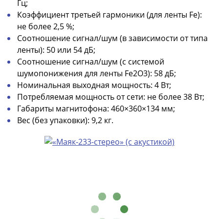
Антика
Гц;
и
Коэффициент третьей гармоники (для ленты Fe):
средневековье
не более 2,5 %;
Древняя
Соотношение сигнал/шум (в зависимости от типа
Греция
ленты): 50 или 54 дБ;
Древний
Соотношение сигнал/шум (с системой
Рим
шумопонижения для ленты Fe2O3): 58 дБ;
Византия
Номинальная выходная мощность: 4 Вт;
Золотая
Потребляемая мощность от сети: не более 38 Вт;
Орда
Габариты магнитофона: 460×360×134 мм;
Крымское
Вес (без упаковки): 9,2 кг.
ханство
Речь
Посполитая
Священная
Римская
империя
Другие
Банкноты