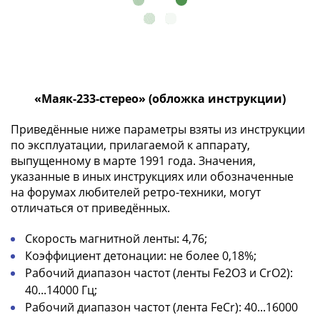
Римская
империя
Другие
Приднестровье
Украина
Монеты
«Маяк-233-стерео» (обложка инструкции)
мира
Приведённые ниже параметры взяты из инструкции
Австралия
по эксплуатации, прилагаемой к аппарату,
и
выпущенному в марте 1991 года. Значения,
Океания
указанные в иных инструкциях или обозначенные
Азия
на форумах любителей ретро-техники, могут
Америка
отличаться от приведённых.
Африка
Европа
Скорость магнитной ленты: 4,76;
Другие
Коэффициент детонации: не более 0,18%;
страны
Рабочий диапазон частот (ленты Fe2O3 и CrO2):
Смешанные
40...14000 Гц;
лоты
Рабочий диапазон частот (лента FeCr): 40...16000