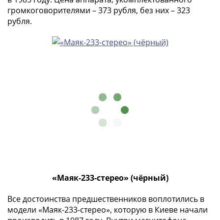
Нижегородско-
громкоговорителями – 373 рубля, без них – 323
Суздальское
рубля.
княжество
(1383-
1431)
США
Регулярные
выпуски
Доллары
Сакагавеи
(индианка)
Доллары
инновации
Президентские
доллары
Квотеры
«Маяк-233-стерео» (чёрный)
(парки)
Все достоинства предшественников воплотились в
Квотеры
модели «Маяк-233-стерео», которую в Киеве начали
(штаты)