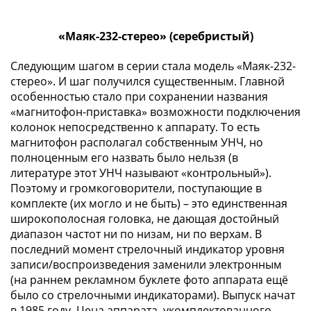
III
(1505-­
«Маяк-232-стерео» (серебристый)
1533)
Иван
Следующим шагом в серии стала модель «Маяк-232-
III
стерео». И шаг получился существенным. Главной
(1462-­
особенностью стало при сохранении названия
1505)
«магнитофон-приставка» возможности подключения
колонок непосредственно к аппарату. То есть
Василий
магнитофон располагал собственным УНЧ, но
II
полноценным его назвать было нельзя (в
Темный
литературе этот УНЧ называют «контрольный»).
(1425-­
Поэтому и громкоговорители, поступающие в
1462)
комплекте (их могло и не быть) – это единственная
Псков
широкополосная головка, не дающая достойный
(1425-­
диапазон частот ни по низам, ни по верхам. В
1510)
последний момент стрелочный индикатор уровня
Новгород
записи/воспроизведения заменили электронным
(1420-­
(на раннем рекламном буклете фото аппарата ещё
1478)
было со стрелочными индикаторами). Выпуск начат
в 1985 году. Цена аппарата, укомплектованного