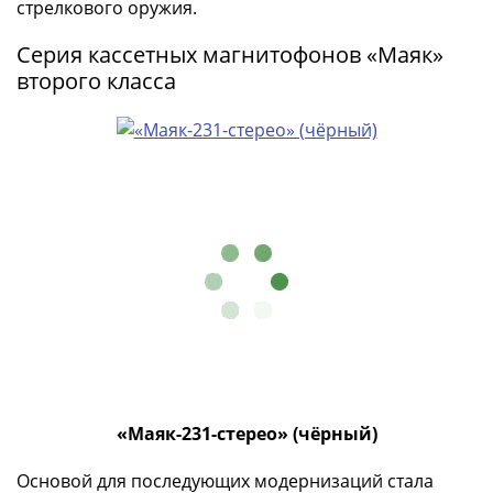
стрелкового оружия.
(1762-
1796)
Серия кассетных магнитофонов «Маяк»
Петр
второго класса
III
(1762-
1762)
Елизавета
(1741-
1762)
Иоанн
Антонович
(1740-
1741)
Анна
Иоанновна
(1730-
1740)
«Маяк-231-стерео» (чёрный)
Петр
Основой для последующих модернизаций стала
II