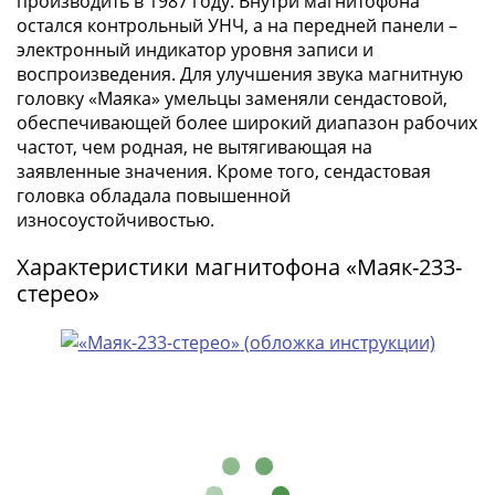
производить в 1987 году. Внутри магнитофона
Наборы
остался контрольный УНЧ, а на передней панели –
Другие
электронный индикатор уровня записи и
ЕВРО
воспроизведения. Для улучшения звука магнитную
Германия
головку «Маяка» умельцы заменяли сендастовой,
Евросоюз
обеспечивающей более широкий диапазон рабочих
ФРГ
частот, чем родная, не вытягивающая на
ГДР
заявленные значения. Кроме того, сендастовая
Третий
головка обладала повышенной
износоустойчивостью.
рейх
Веймарская
Характеристики магнитофона «Маяк-233-
республика
стерео»
Нотгельды
Германская
империя
Бавария
Данциг
Пруссия
Саар
Священная