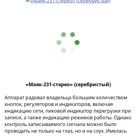
и
Петр
I
(1682-
1717)
Федор
III
Алексеевич
(1676-
1682)
Алексей
Михайлович
«Маяк-231-стерео» (серебристый)
(1645-
1676)
Аппарат радовал владельца большим количеством
Михаил
кнопок, регуляторов и индикаторов, включая
Федорович
индикацию сети, пиковой индикатор перегрузки при
(1613-
записи, а также индикацию режимов работы. Однако
1645)
контроль записываемого сигнала можно было
проводить не только на глаз, но и на слух. Имелась
Василий