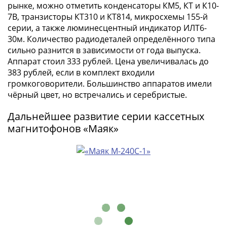
1918
рынке, можно отметить конденсаторы КМ5, КТ и К10-
1919
7В, транзисторы КТ310 и КТ814, микросхемы 155-й
-
серии, а также люминесцентный индикатор ИЛТ6-
1920гг
30м. Количество радиодеталей определённого типа
1921
сильно разнится в зависимости от года выпуска.
1922
Аппарат стоил 333 рублей. Цена увеличивалась до
383 рублей, если в комплект входили
1923
громкоговорители. Большинство аппаратов имели
1924
чёрный цвет, но встречались и серебристые.
-
1932
Дальнейшее развитие серии кассетных
1934
магнитофонов «Маяк»
1937
1938
1947
(1957)
1961
(по
Засько)
1961