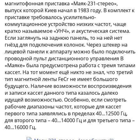
магнитофонная приставка «Маяк-231-стерео»,
(1727-
выпуск которой Киев начал в 1983 году. В комплект к
1729)
приставке требовалось усилительно-
Екатерина
коммутационное устройство низких частот, чаще
I
кратко называемое «УНЧ», и акустическая система.
(1725-
Если заглянуть на заднюю панель, то на ней нет
1727)
гнёзд для подключения колонок. Через штекер на
Петр
лицевой панели к аппарату можно было подключить
I
проводной пульт дистанционного управления В
(1700-
«Маяке» была предусмотрена работа с тремя типами
кассет. На тот момент ещё никто не знал, что третий
1725)
тип магнитной ленты FeCr не имеет большого
Наборы
будущего. Наличие возможности воспроизведения
и
и записи кассет данного типа казалось далеко
коллекции
идущей возможностью. Особенно, если смотреть
Монеты
рабочие диапазоны частот, которые для кассет
Древней
первого типа заявлялись в пределах 40...12500 Гц,
Руси
для второго типа – 40...14000 Гц и для третьего типа –
Иван
40...16000 Гц.
V