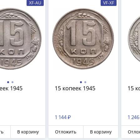
XF-AU
VF-XF
еек 1945
15 копеек 1945
15 к
1 144 ₽
1 246
ть
В корзину
Отложить
В корзину
Отло