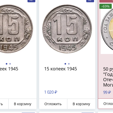
-69%
еек 1945
15 копеек 1945
50 
"Год
Отеч
Мог
1 020 ₽
99 ₽
Отло
ть
В корзину
Отложить
В корзину