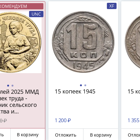
XF
КОМЕНДУЕМ
UNC
15 копеек 1945
15 к
блей 2025 ММД
ек труда -
ник сельского
тва и
абатывающей
1 200 ₽
1 355
0 ₽
шленности"
ть
В корзину
Отложить
В корзину
Отло