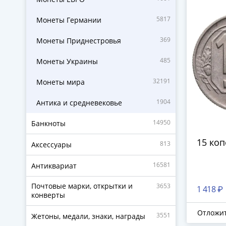
5817
Монеты Германии
369
Монеты Приднестровья
485
Монеты Украины
32191
Монеты мира
1904
Антика и средневековье
14950
Банкноты
15 коп
813
Аксессуары
16581
Антиквариат
Почтовые марки, открытки и
3653
1 418 ₽
конверты
Отложи
3551
Жетоны, медали, знаки, награды