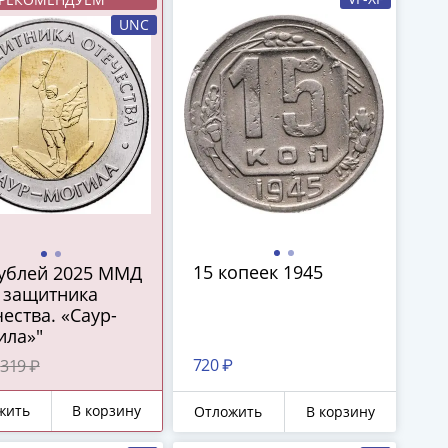
UNC
15 копеек 1945
рублей 2025 ММД
 защитника
ества. «Саур-
ила»"
720 ₽
319 ₽
жить
В корзину
Отложить
В корзину