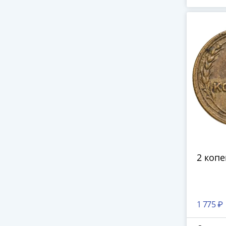
П
2 копе
1 775 ₽