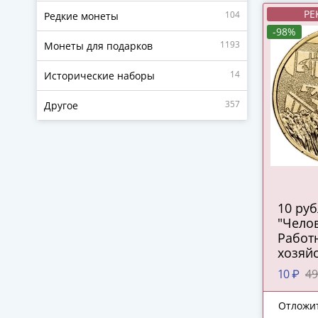
РЕ
104
Редкие монеты
-98%
1193
Монеты для подарков
14
Исторические наборы
357
Другое
10 ру
"Челов
Работ
хозяйс
перер
10 ₽
49
промы
Отложи