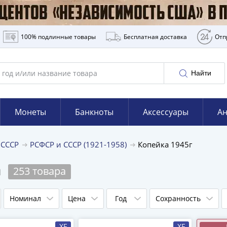
100% подлинные товары
Бесплатная доставка
Отп
Найти
Монеты
Банкноты
Аксессуары
Ан
 СССР
РСФСР и СССР (1921-1958)
Копейка 1945г
а
253 товара
Номинал
Цена
Год
Сохранность
XF
XF