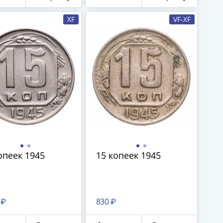
18
XF
VF-XF
опеек 1945
15 копеек 1945
 ₽
830 ₽