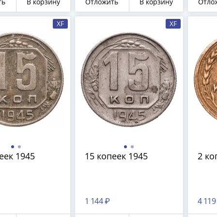
ть
В корзину
Отложить
В корзину
Отло
XF
XF
еек 1945
15 копеек 1945
2 ко
1 144 ₽
4 119