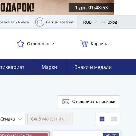
1 дн. 01:48:51
RUB
Вход
равка за 24 часа
Лёгкий возврат
Отложенные
Корзина
тиквариат
Марки
Знаки и медали
Отслеживать новинки
Скидка
Слаб Монетник
VF-XF
РЕКОМЕНДУЕМ