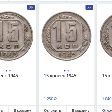
XF
XF
еек 1945
15 копеек 1945
15 к
1 250 ₽
1 040
ть
В корзину
Отложить
В корзину
Отло