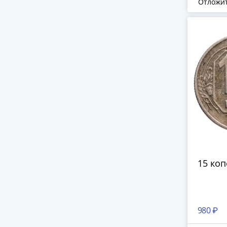
Отложи
15 коп
980 ₽