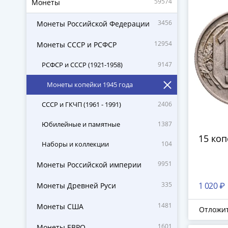
59574
Монеты
3456
Монеты Российской Федерации
12954
Монеты СССР и РСФСР
РСФСР и СССР (1921-1958)
9147
Монеты копейки 1945 года
СССР и ГКЧП (1961 - 1991)
2406
Юбилейные и памятные
1387
15 коп
Наборы и коллекции
104
9951
Монеты Российской империи
335
1 020 ₽
Монеты Древней Руси
1481
Монеты США
Отложи
1601
Монеты ЕВРО